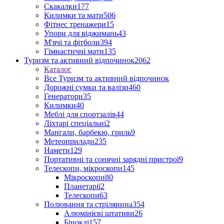
Скакалки
177
Килимки та мати
506
Фітнес тренажери
15
Упори для віджимань
43
М'ячі та фітболи
394
Гімнастичні мати
135
Туризм та активний відпочинок
2062
Каталог
Все Туризм та активний відпочинок
Дорожні сумки та валізи
460
Генератори
35
Килимки
40
Меблі для спортзалів
44
Ліхтарі спеціальні
2
Мангали, барбекю, гриль
9
Метеоприлади
235
Намети
129
Портативні та сонячні зарядні пристрої
9
Телескопи, мікроскопи
145
Мікроскопи
80
Планетарії
2
Телескопи
63
Полювання та стрілянина
354
Алюмінієві штативи
26
Біноклі
157