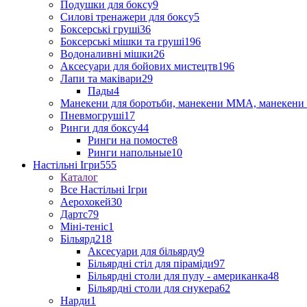
Подушки для боксу
9
Силові тренажери для боксу
5
Боксерські груші
36
Боксерські мішки та груші
196
Водоналивні мішки
26
Аксесуари для бойових мистецтв
196
Лапи та маківари
29
Пады
4
Манекени для боротьби, манекени ММА, манекени 
Пневмогруші
17
Ринги для боксу
44
Ринги на помосте
8
Ринги напольные
10
Настільні Ігри
555
Каталог
Все Настільні Ігри
Аерохокей
30
Дартс
79
Міні-теніс
1
Більярд
218
Аксесуари для більярду
9
Більярдні стіл для піраміди
97
Більярдні столи для пулу - американка
48
Більярдні столи для снукера
62
Нарди
1