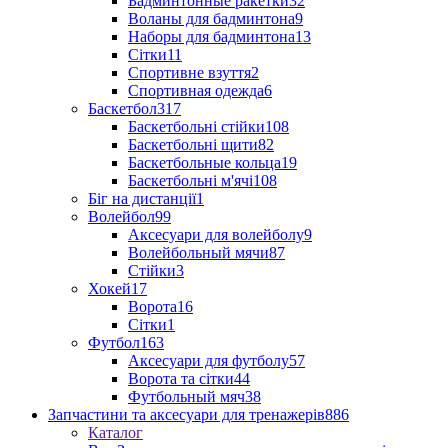
Бадминтонные ракетки
32
Воланы для бадминтона
9
Наборы для бадминтона
13
Сітки
11
Спортивне взуття
2
Спортивная одежда
6
Баскетбол
317
Баскетбольні стійки
108
Баскетбольні щити
82
Баскетбольные кольца
19
Баскетбольні м'ячі
108
Біг на дистанції
1
Волейбол
99
Аксесуари для волейболу
9
Волейбольный мячи
87
Стійки
3
Хокей
17
Ворота
16
Сітки
1
Футбол
163
Аксесуари для футболу
57
Ворота та сітки
44
Футбольный мяч
38
Запчастини та аксесуари для тренажерів
886
Каталог