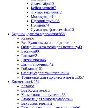
Далекоміри
10
Кейси захисні
7
Ліхтарі тактичні
12
Монокуляри
16
Підзорні труби
36
Приціли
74
Сумки для фототехніки
16
Будинок, дача та відпочинок
856
Каталог
Все Будинок, дача та відпочинок
Обладнання та меблі для кемпінгу
43
Басейни
90
Гамаки
62
Дитячі гірки
46
Дитячі пісочниці
42
Гойдалки
162
Стільці садові та шезлонги
54
Тренажери для відкритого повітря
357
Косметологія
254
Каталог
Все Косметологія
Косметологічні кушетки
33
Апарати для мікродермабразії
5
Вакуумна терапія
2
Гальванотерапія та електропорація
1