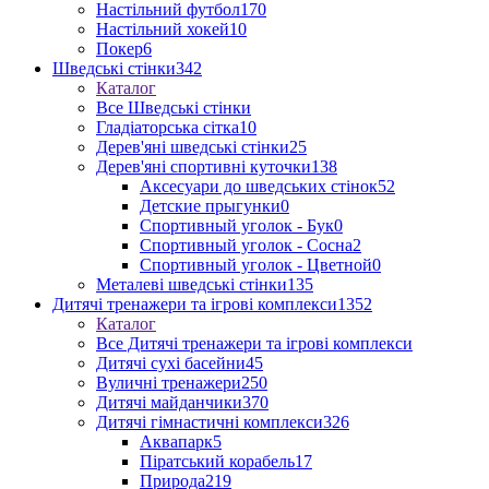
Настільний футбол
170
Настільний хокей
10
Покер
6
Шведські стінки
342
Каталог
Все Шведські стінки
Гладіаторська сітка
10
Дерев'яні шведські стінки
25
Дерев'яні спортивні куточки
138
Аксесуари до шведських стінок
52
Детские прыгунки
0
Спортивный уголок - Бук
0
Спортивный уголок - Сосна
2
Спортивный уголок - Цветной
0
Металеві шведські стінки
135
Дитячі тренажери та ігрові комплекси
1352
Каталог
Все Дитячі тренажери та ігрові комплекси
Дитячі сухі басейни
45
Вуличні тренажери
250
Дитячі майданчики
370
Дитячі гімнастичні комплекси
326
Аквапарк
5
Піратський корабель
17
Природа
219