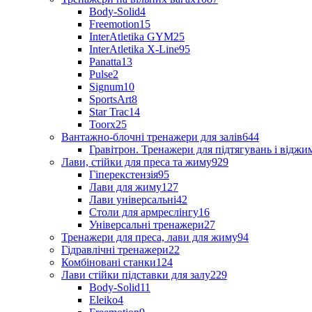
Body-Solid
4
Freemotion
15
InterAtletika GYM
25
InterAtletika X-Line
95
Panatta
13
Pulse
2
Signum
10
SportsArt
8
Star Trac
14
Toorx
25
Вантажно-блочні тренажери для залів
644
Гравітрон. Тренажери для підтягувань і відж
Лави, стійки для преса та жиму
929
Гіперекстензія
95
Лави для жиму
127
Лави універсальні
42
Столи для армреслінгу
16
Універсальні тренажери
27
Тренажери для преса, лави для жиму
94
Гідравлічні тренажери
22
Комбіновані станки
124
Лави стійки підставки для залу
229
Body-Solid
11
Eleiko
4