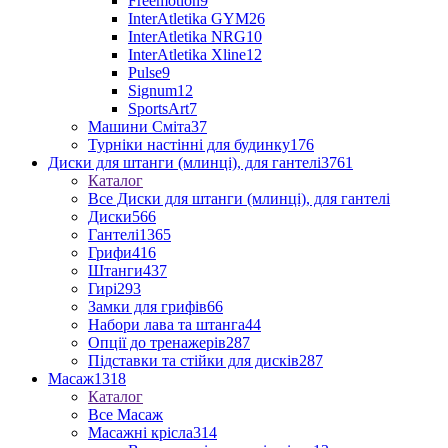
Freemotion
9
InterAtletika GYM
26
InterAtletika NRG
10
InterAtletika Xline
12
Pulse
9
Signum
12
SportsArt
7
Машини Сміта
37
Турніки настінні для будинку
176
Диски для штанги (млинці), для гантелі
3761
Каталог
Все Диски для штанги (млинці), для гантелі
Диски
566
Гантелі
1365
Грифи
416
Штанги
437
Гирі
293
Замки для грифів
66
Набори лава та штанга
44
Опції до тренажерів
287
Підставки та стійки для дисків
287
Масаж
1318
Каталог
Все Масаж
Масажні крісла
314