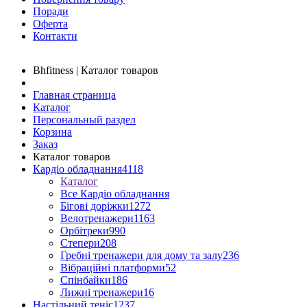
Поради
Оферта
Контакти
Bhfitness | Каталог товаров
Главная страница
Каталог
Персональный раздел
Корзина
Заказ
Каталог товаров
Кардіо обладнання
4118
Каталог
Все Кардіо обладнання
Бігові доріжки
1272
Велотренажери
1163
Орбітреки
990
Степери
208
Гребні тренажери для дому та залу
236
Вібраційні платформи
52
Спінбайки
186
Лижні тренажери
16
Настільний теніс
1237