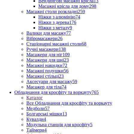
Вендингові масажні крісла
13
Масажні крісла для дому
298
Масажні столи розкладні
259
Ніжки з алюмінію
74
Ніжки з дерева
176
Ніжки з металу
9
Валики для масажу
77
Вібромасажери
26
Стаціонарні масажні столи
68
Ручні масажери
138
Масажери для ніг
109
Масажери для шиї
23
Масажні накидки
72
Масажні подушки
56
Масажні стільці
23
Аксесуари для масажу
59
Масажер для тіла
74
Обладнання для кросфіту та воркауту
765
Каталог
Все Обладнання для кросфіту та воркауту
Медболи
57
Болгарські мішки
13
Кувалди
4
Модульна станція для кросфіту
5
Таймери
4