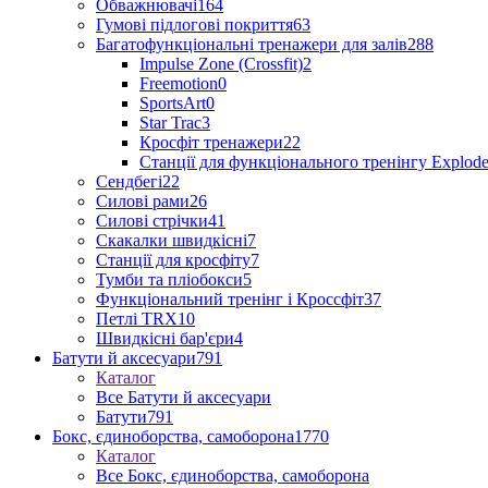
Обважнювачі
164
Гумові підлогові покриття
63
Багатофункціональні тренажери для залів
288
Impulse Zone (Crossfit)
2
Freemotion
0
SportsArt
0
Star Trac
3
Кросфіт тренажери
22
Станції для функціонального тренінгу Explod
Сендбегі
22
Силові рами
26
Силові стрічки
41
Скакалки швидкісні
7
Станції для кросфіту
7
Тумби та пліобокси
5
Функціональний тренінг і Кроссфіт
37
Петлі TRX
10
Швидкісні бар'єри
4
Батути й аксесуари
791
Каталог
Все Батути й аксесуари
Батути
791
Бокс, єдиноборства, самоборона
1770
Каталог
Все Бокс, єдиноборства, самоборона