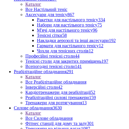
Каталог
Все Настільний теніс
Аксесуари для тенісу
867
Ракетки для настільного тенісу
334
Набори для настільного тенісу
75
М'ячі для настільного тенісу
96
Тенісні сітки
58
Накладки аерозолі та інші аксесуари
192
Гармати для настільного тенісу
12
Чохли для тенісних столів
12
Професійні тенісні столи
44
Тенісні столи для закритих приміщень
197
Всепогодні тенісні столи
141
Реабілітаційне обладнання
291
Каталог
Все Реабілітаційне обладнання
Інверсійні столи
42
Кардіотренажери для реабілітації
52
Реабілітаційні силові тренажери
159
Тренажери для розтягування
13
Силове обладнання
3630
Каталог
Все Силове обладнання
Фітнес станції для дому та залу
301
Тренажери на вільних вагах
1087