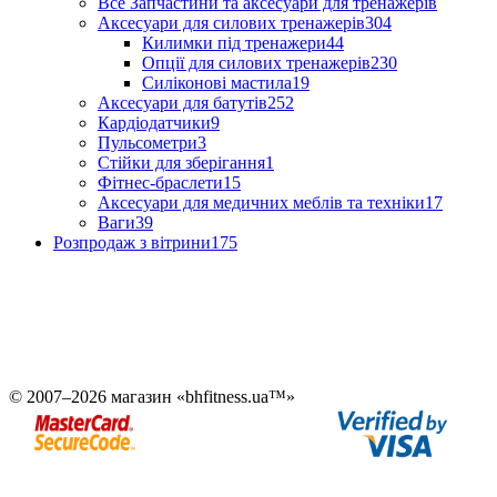
Все Запчастини та аксесуари для тренажерів
Аксесуари для силових тренажерів
304
Килимки під тренажери
44
Опції для силових тренажерів
230
Силіконові мастила
19
Аксесуари для батутів
252
Кардіодатчики
9
Пульсометри
3
Стійки для зберігання
1
Фітнес-браслети
15
Аксесуари для медичних меблів та техніки
17
Ваги
39
Розпродаж з вітрини
175
© 2007–2026 магазин «bhfitness.ua™»