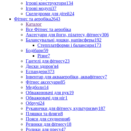
Ігрові конструктори
134
Ігрові модулі
37
Скеледроми для дітей
24
Фітнес та аеробіка
2643
Каталог
Все Фітнес та аеробіка
Аксесуари для йоги, пілатесу, фітнесу
306
Балансувальні дошки, напівсферы
192
Степплатформи і балансири
173
Бодібари
59
Різне
7
Гантелі для фітнесу
23
Диски здоров'я
4
Еспандери
373
Інвентар для аквааеробіки, аквафітнесу
7
Фітнес аксесуари
85
Медболи
14
Обважнювачі для рук
19
Обважювачі для ніг
1
Обручі
24
Рукавички для фітнесу, культуризму
187
Пляшки та фляги
8
Пояси для схуднення
6
Резинки для фітнесу
18
Ролики для пресу
47