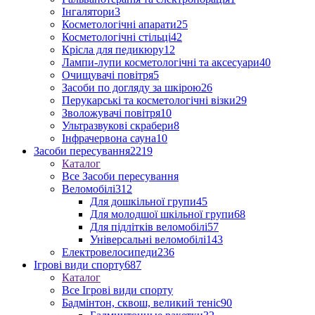
Інгалятори
3
Косметологічні апарати
25
Косметологічні стільці
42
Крісла для педикюру
12
Лампи-лупи косметологічні та аксесуари
40
Очищувачі повітря
5
Засоби по догляду за шкірою
26
Перукарські та косметологічні візки
29
Зволожувачі повітря
10
Ультразвукові скрабери
8
Інфрачервона сауна
10
Засоби пересування
2219
Каталог
Все Засоби пересування
Веломобілі
312
Для дошкільної групи
45
Для молодшої шкільної групи
68
Для підлітків веломобілі
57
Універсальні веломобілі
143
Електровелосипеди
236
Ігрові види спорту
687
Каталог
Все Ігрові види спорту
Бадмінтон, сквош, великий теніс
90