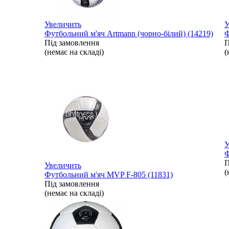
Увеличить
У
Футбольний м'яч Artmann (чорно-білий) (14219)
Ф
Під замовлення
П
(немає на складі)
(
У
Ф
П
Увеличить
(
Футбольний м'яч MVP F-805 (11831)
Під замовлення
(немає на складі)