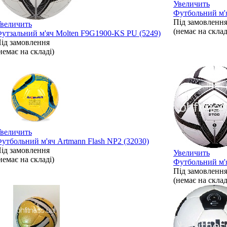
Увеличить
Футбольний м'я
Під замовленн
величить
(немає на склад
утзальний м'яч Molten F9G1900-KS PU (5249)
ід замовлення
немає на складі)
величить
утбольний м'яч Artmann Flash NP2 (32030)
ід замовлення
Увеличить
немає на складі)
Футбольний м'
Під замовленн
(немає на склад