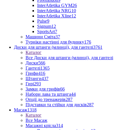
Freemotion
9
InterAtletika GYM
26
InterAtletika NRG
10
InterAtletika Xline
12
Pulse
9
Signum
12
SportsArt
7
Машини Сміта
37
Турніки настінні для будинку
176
Диски для штанги (млинці), для гантелі
3761
Каталог
Все Диски для штанги (млинці), для гантелі
Диски
566
Гантелі
1365
Грифи
416
Штанги
437
Гирі
293
Замки для грифів
66
Набори лава та штанга
44
Опції до тренажерів
287
Підставки та стійки для дисків
287
Масаж
1318
Каталог
Все Масаж
Масажні крісла
314