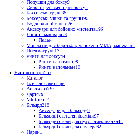
Подушки для боксу
9
Силові тренажери для боксу
5
Боксерські груші
36
Боксерські мішки та груші
196
Водоналивні мішки
26
Аксесуари для бойових мистецтв
196
Лапи та маківари
29
Пады
4
Манекени для боротьби, манекени ММА, манекени 
Пневмогруші
17
Ринги для боксу
44
Ринги на помосте
8
Ринги напольные
10
Настільні Ігри
555
Каталог
Все Настільні Ігри
Аерохокей
30
Дартс
79
Міні-теніс
1
Більярд
218
Аксесуари для більярду
9
Більярдні стіл для піраміди
97
Більярдні столи для пулу - американка
48
Більярдні столи для снукера
62
Нарди
1