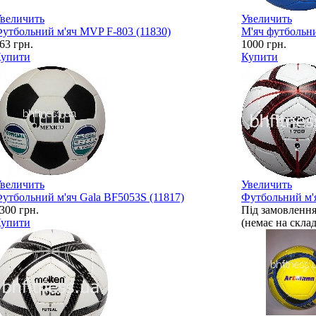
величить
Увеличить
утбольний м'яч MVP F-803 (11830)
М'яч футбольни
63
грн.
1000
грн.
упити
Купити
величить
Увеличить
утбольний м'яч Gala BF5053S (11817)
Футбольний м'
300
грн.
Під замовленн
упити
(немає на склад