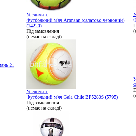
У
Увеличить
Ф
Футбольний м'яч Artmann (салатово-червоний)
П
(14220)
(
Під замовлення
(немає на складі)
имань
21
У
Ф
П
Увеличить
(
Футбольний м'яч Gala Сhile BF5283S (5795)
Під замовлення
(немає на складі)