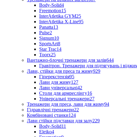
Body-Solid
4
Freemotion
15
InterAtletika GYM
25
InterAtletika X-Line
95
Panatta
13
Pulse
2
Signum
10
SportsArt
8
Star Trac
14
Toorx
25
Вантажно-блочні тренажери для залів
644
Гравітрон. Тренажери для підтягувань і відж
Лави, стійки для преса та жиму
929
Гіперекстензія
95
Лави для жиму
127
Лави універсальні
42
Столи для армреслінгу
16
Універсальні тренажери
27
Тренажери для преса, лави для жиму
94
Гідравлічні тренажери
22
Комбіновані станки
124
Лави стійки підставки для залу
229
Body-Solid
11
Eleiko
4