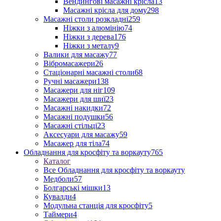
Вендингові масажні крісла
13
Масажні крісла для дому
298
Масажні столи розкладні
259
Ніжки з алюмінію
74
Ніжки з дерева
176
Ніжки з металу
9
Валики для масажу
77
Вібромасажери
26
Стаціонарні масажні столи
68
Ручні масажери
138
Масажери для ніг
109
Масажери для шиї
23
Масажні накидки
72
Масажні подушки
56
Масажні стільці
23
Аксесуари для масажу
59
Масажер для тіла
74
Обладнання для кросфіту та воркауту
765
Каталог
Все Обладнання для кросфіту та воркауту
Медболи
57
Болгарські мішки
13
Кувалди
4
Модульна станція для кросфіту
5
Таймери
4