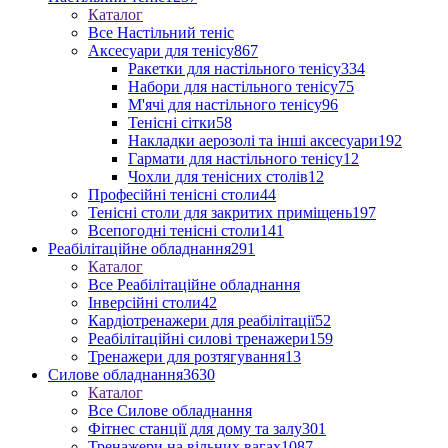
Каталог
Все Настільний теніс
Аксесуари для тенісу
867
Ракетки для настільного тенісу
334
Набори для настільного тенісу
75
М'ячі для настільного тенісу
96
Тенісні сітки
58
Накладки аерозолі та інші аксесуари
192
Гармати для настільного тенісу
12
Чохли для тенісних столів
12
Професійні тенісні столи
44
Тенісні столи для закритих приміщень
197
Всепогодні тенісні столи
141
Реабілітаційне обладнання
291
Каталог
Все Реабілітаційне обладнання
Інверсійні столи
42
Кардіотренажери для реабілітації
52
Реабілітаційні силові тренажери
159
Тренажери для розтягування
13
Силове обладнання
3630
Каталог
Все Силове обладнання
Фітнес станції для дому та залу
301
Тренажери на вільних вагах
1087