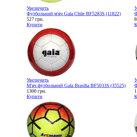
Увеличить
У
Футбольний м'яч Gala Chile BF5283S (11822)
Ф
527
грн.
8
Купити
К
Увеличить
У
М'яч футбольний Gala Brasilia BF5033S (35525)
Ф
1300
грн.
1
Купити
К