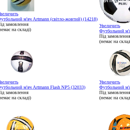
величить
утбольний м'яч Artmann (світло-жовтий) (14218)
ід замовлення
Увеличить
немає на складі)
Футбольний м'я
Під замовленн
(немає на склад
величить
Увеличить
утбольний м'яч Artmann Flash NP5 (32033)
Футбольний м'я
ід замовлення
Під замовленн
немає на складі)
(немає на склад