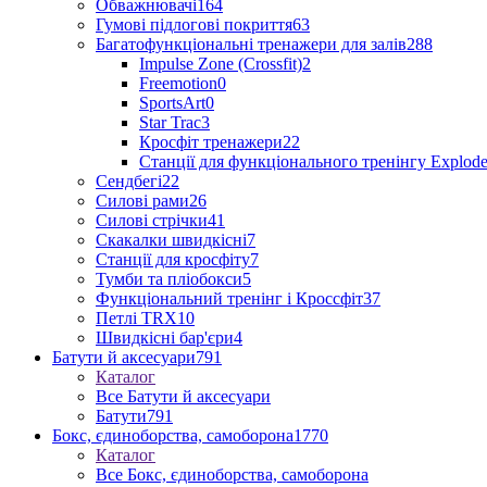
Обважнювачі
164
Гумові підлогові покриття
63
Багатофункціональні тренажери для залів
288
Impulse Zone (Crossfit)
2
Freemotion
0
SportsArt
0
Star Trac
3
Кросфіт тренажери
22
Станції для функціонального тренінгу Explod
Сендбегі
22
Силові рами
26
Силові стрічки
41
Скакалки швидкісні
7
Станції для кросфіту
7
Тумби та пліобокси
5
Функціональний тренінг і Кроссфіт
37
Петлі TRX
10
Швидкісні бар'єри
4
Батути й аксесуари
791
Каталог
Все Батути й аксесуари
Батути
791
Бокс, єдиноборства, самоборона
1770
Каталог
Все Бокс, єдиноборства, самоборона