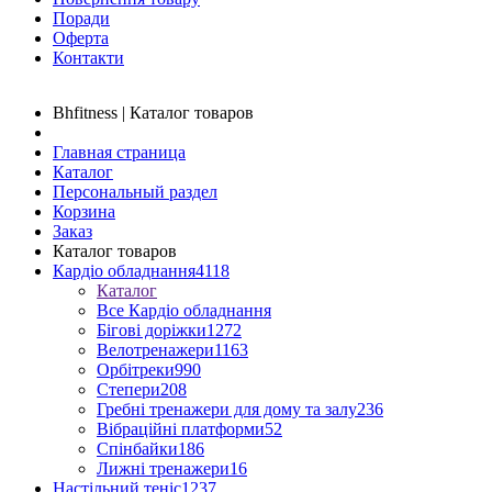
Поради
Оферта
Контакти
Bhfitness | Каталог товаров
Главная страница
Каталог
Персональный раздел
Корзина
Заказ
Каталог товаров
Кардіо обладнання
4118
Каталог
Все Кардіо обладнання
Бігові доріжки
1272
Велотренажери
1163
Орбітреки
990
Степери
208
Гребні тренажери для дому та залу
236
Вібраційні платформи
52
Спінбайки
186
Лижні тренажери
16
Настільний теніс
1237