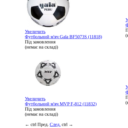
У
Ф
П
Увеличить
(
Футбольний м'яч Gala BF5073S (11818)
Під замовлення
(немає на складі)
У
Ф
П
Увеличить
(
Футбольний м'яч MVP F-812 (11832)
Під замовлення
(немає на складі)
←
ctrl
Пред.
След.
ctrl
→