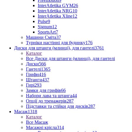
Freemotion
9
InterAtletika GYM
26
InterAtletika NRG
10
InterAtletika Xline
12
Pulse
9
Signum
12
SportsArt
7
Машини Сміта
37
Турніки настінні для будинку
176
Диски для штанги (млинці), для гантелі
3761
Каталог
Все Диски для штанги (млинці), для гантелі
Диски
566
Гантелі
1365
Грифи
416
Штанги
437
Гирі
293
Замки для грифів
66
Набори лава та штанга
44
Опції до тренажерів
287
Підставки та стійки для дисків
287
Масаж
1318
Каталог
Все Масаж
Масажні крісла
314