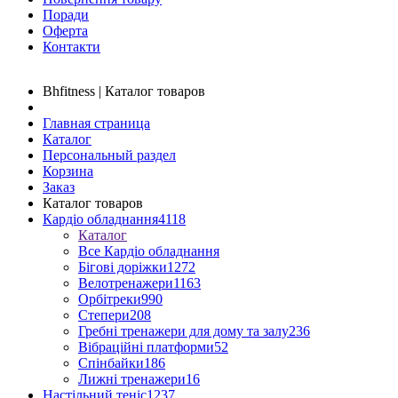
Поради
Оферта
Контакти
Bhfitness | Каталог товаров
Главная страница
Каталог
Персональный раздел
Корзина
Заказ
Каталог товаров
Кардіо обладнання
4118
Каталог
Все Кардіо обладнання
Бігові доріжки
1272
Велотренажери
1163
Орбітреки
990
Степери
208
Гребні тренажери для дому та залу
236
Вібраційні платформи
52
Спінбайки
186
Лижні тренажери
16
Настільний теніс
1237