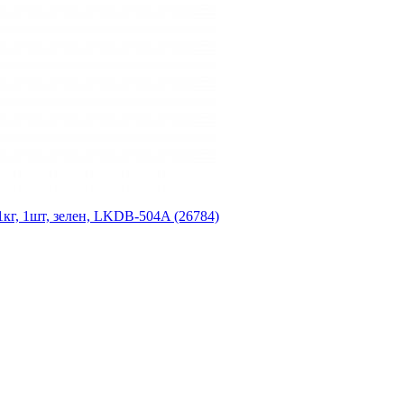
кг, 1шт, зелен, LKDB-504A (26784)