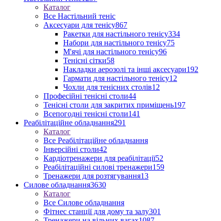
Каталог
Все Настільний теніс
Аксесуари для тенісу
867
Ракетки для настільного тенісу
334
Набори для настільного тенісу
75
М'ячі для настільного тенісу
96
Тенісні сітки
58
Накладки аерозолі та інші аксесуари
192
Гармати для настільного тенісу
12
Чохли для тенісних столів
12
Професійні тенісні столи
44
Тенісні столи для закритих приміщень
197
Всепогодні тенісні столи
141
Реабілітаційне обладнання
291
Каталог
Все Реабілітаційне обладнання
Інверсійні столи
42
Кардіотренажери для реабілітації
52
Реабілітаційні силові тренажери
159
Тренажери для розтягування
13
Силове обладнання
3630
Каталог
Все Силове обладнання
Фітнес станції для дому та залу
301
Тренажери на вільних вагах
1087