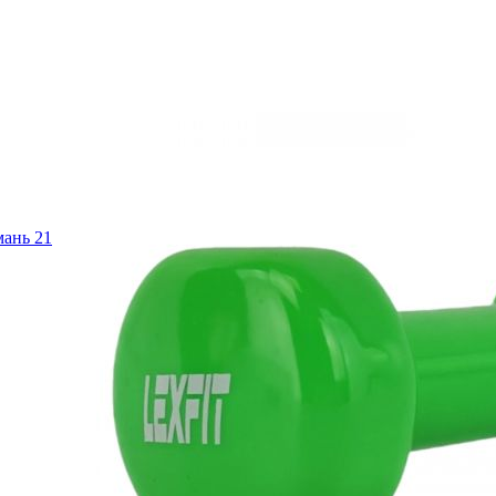
имань
21