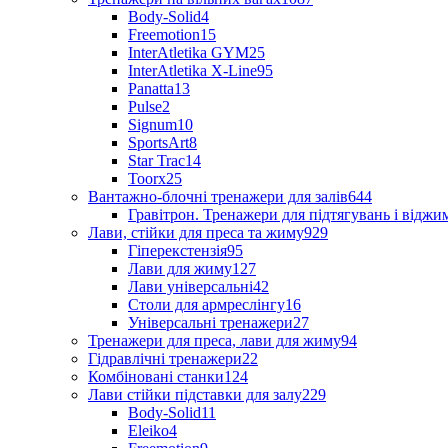
Body-Solid
4
Freemotion
15
InterAtletika GYM
25
InterAtletika X-Line
95
Panatta
13
Pulse
2
Signum
10
SportsArt
8
Star Trac
14
Toorx
25
Вантажно-блочні тренажери для залів
644
Гравітрон. Тренажери для підтягувань і відж
Лави, стійки для преса та жиму
929
Гіперекстензія
95
Лави для жиму
127
Лави універсальні
42
Столи для армреслінгу
16
Універсальні тренажери
27
Тренажери для преса, лави для жиму
94
Гідравлічні тренажери
22
Комбіновані станки
124
Лави стійки підставки для залу
229
Body-Solid
11
Eleiko
4