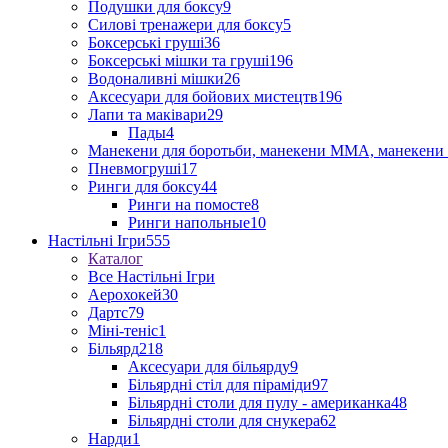
Подушки для боксу
9
Силові тренажери для боксу
5
Боксерські груші
36
Боксерські мішки та груші
196
Водоналивні мішки
26
Аксесуари для бойових мистецтв
196
Лапи та маківари
29
Пады
4
Манекени для боротьби, манекени ММА, манекени 
Пневмогруші
17
Ринги для боксу
44
Ринги на помосте
8
Ринги напольные
10
Настільні Ігри
555
Каталог
Все Настільні Ігри
Аерохокей
30
Дартс
79
Міні-теніс
1
Більярд
218
Аксесуари для більярду
9
Більярдні стіл для піраміди
97
Більярдні столи для пулу - американка
48
Більярдні столи для снукера
62
Нарди
1