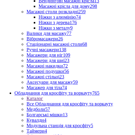
Вендингові масажні крісла
13
Масажні крісла для дому
298
Масажні столи розкладні
259
Ніжки з алюмінію
74
Ніжки з дерева
176
Ніжки з металу
9
Валики для масажу
77
Вібромасажери
26
Стаціонарні масажні столи
68
Ручні масажери
138
Масажери для ніг
109
Масажери для шиї
23
Масажні накидки
72
Масажні подушки
56
Масажні стільці
23
Аксесуари для масажу
59
Масажер для тіла
74
Обладнання для кросфіту та воркауту
765
Каталог
Все Обладнання для кросфіту та воркауту
Медболи
57
Болгарські мішки
13
Кувалди
4
Модульна станція для кросфіту
5
Таймери
4