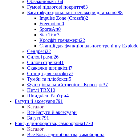
Обважнювачі
164
Гумові підлогові покриття
63
Багатофункціональні тренажери для залів
288
Impulse Zone (Crossfit)
2
Freemotion
0
SportsArt
0
Star Trac
3
Кросфіт тренажери
22
Станції для функціонального тренінгу Explod
Сендбегі
22
Силові рами
26
Силові стрічки
41
Скакалки швидкісні
7
Станції для кросфіту
7
Тумби та пліобокси
5
Функціональний тренінг і Кроссфіт
37
Петлі TRX
10
Швидкісні бар'єри
4
Батути й аксесуари
791
Каталог
Все Батути й аксесуари
Батути
791
Бокс, єдиноборства, самоборона
1770
Каталог
Все Бокс, єдиноборства, самоборона