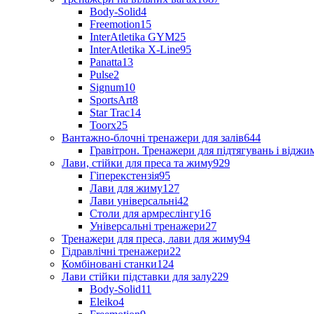
Body-Solid
4
Freemotion
15
InterAtletika GYM
25
InterAtletika X-Line
95
Panatta
13
Pulse
2
Signum
10
SportsArt
8
Star Trac
14
Toorx
25
Вантажно-блочні тренажери для залів
644
Гравітрон. Тренажери для підтягувань і відж
Лави, стійки для преса та жиму
929
Гіперекстензія
95
Лави для жиму
127
Лави універсальні
42
Столи для армреслінгу
16
Універсальні тренажери
27
Тренажери для преса, лави для жиму
94
Гідравлічні тренажери
22
Комбіновані станки
124
Лави стійки підставки для залу
229
Body-Solid
11
Eleiko
4