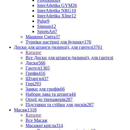
Freemotion
9
InterAtletika GYM
26
InterAtletika NRG
10
InterAtletika Xline
12
Pulse
9
Signum
12
SportsArt
7
Машини Сміта
37
Турніки настінні для будинку
176
Диски для штанги (млинці), для гантелі
3761
Каталог
Все Диски для штанги (млинці), для гантелі
Диски
566
Гантелі
1365
Грифи
416
Штанги
437
Гирі
293
Замки для грифів
66
Набори лава та штанга
44
Опції до тренажерів
287
Підставки та стійки для дисків
287
Масаж
1318
Каталог
Все Масаж
Масажні крісла
314