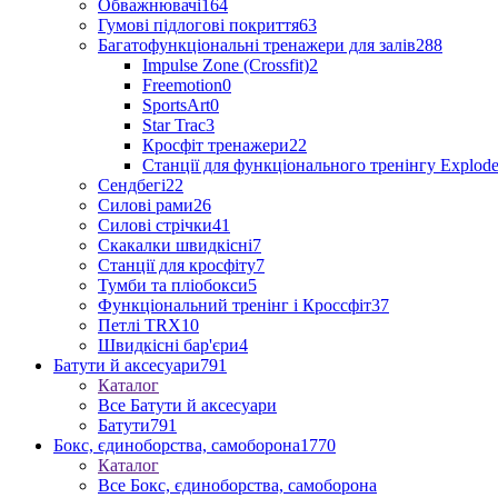
Обважнювачі
164
Гумові підлогові покриття
63
Багатофункціональні тренажери для залів
288
Impulse Zone (Crossfit)
2
Freemotion
0
SportsArt
0
Star Trac
3
Кросфіт тренажери
22
Станції для функціонального тренінгу Explod
Сендбегі
22
Силові рами
26
Силові стрічки
41
Скакалки швидкісні
7
Станції для кросфіту
7
Тумби та пліобокси
5
Функціональний тренінг і Кроссфіт
37
Петлі TRX
10
Швидкісні бар'єри
4
Батути й аксесуари
791
Каталог
Все Батути й аксесуари
Батути
791
Бокс, єдиноборства, самоборона
1770
Каталог
Все Бокс, єдиноборства, самоборона