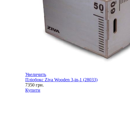
Увеличить
Пліобокс Ziva Wooden 3-in-1 (28033)
7350
грн.
Купити