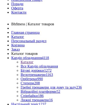
Поради
Оферта
Контакти
Bhfitness | Каталог товаров
Главная страница
Каталог
Персональный раздел
Корзина
Заказ
Каталог товаров
Кардіо обладнання
4118
Каталог
Все Кардіо обладнання
Бігові доріжки
1272
Велотренажери
1163
Орбітреки
990
Степери
208
Гребні тренажери для дому та залу
236
Вібраційні платформи
52
Спінбайки
186
Лижні тренажери
16
Настільний теніс
1237