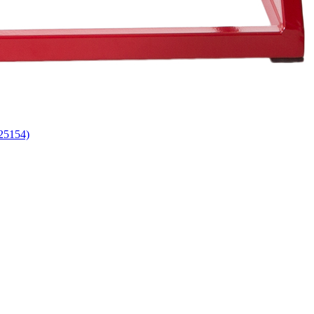
25154)