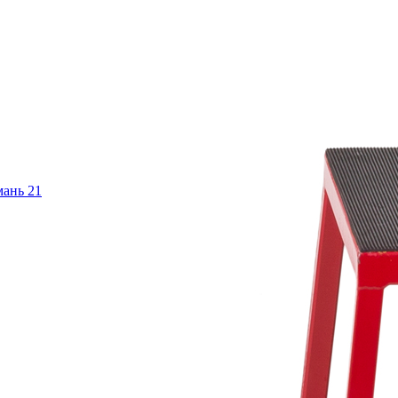
имань
21