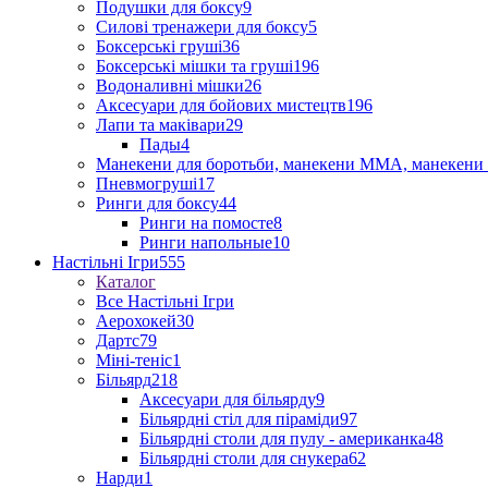
Подушки для боксу
9
Силові тренажери для боксу
5
Боксерські груші
36
Боксерські мішки та груші
196
Водоналивні мішки
26
Аксесуари для бойових мистецтв
196
Лапи та маківари
29
Пады
4
Манекени для боротьби, манекени ММА, манекени 
Пневмогруші
17
Ринги для боксу
44
Ринги на помосте
8
Ринги напольные
10
Настільні Ігри
555
Каталог
Все Настільні Ігри
Аерохокей
30
Дартс
79
Міні-теніс
1
Більярд
218
Аксесуари для більярду
9
Більярдні стіл для піраміди
97
Більярдні столи для пулу - американка
48
Більярдні столи для снукера
62
Нарди
1