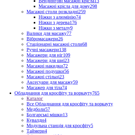
Вендингові масажні крісла
13
Масажні крісла для дому
298
Масажні столи розкладні
259
Ніжки з алюмінію
74
Ніжки з дерева
176
Ніжки з металу
9
Валики для масажу
77
Вібромасажери
26
Стаціонарні масажні столи
68
Ручні масажери
138
Масажери для ніг
109
Масажери для шиї
23
Масажні накидки
72
Масажні подушки
56
Масажні стільці
23
Аксесуари для масажу
59
Масажер для тіла
74
Обладнання для кросфіту та воркауту
765
Каталог
Все Обладнання для кросфіту та воркауту
Медболи
57
Болгарські мішки
13
Кувалди
4
Модульна станція для кросфіту
5
Таймери
4