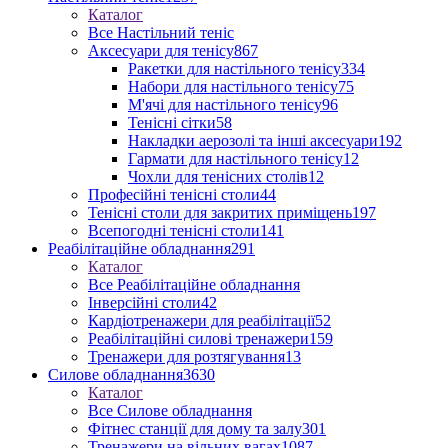
Каталог
Все Настільний теніс
Аксесуари для тенісу
867
Ракетки для настільного тенісу
334
Набори для настільного тенісу
75
М'ячі для настільного тенісу
96
Тенісні сітки
58
Накладки аерозолі та інші аксесуари
192
Гармати для настільного тенісу
12
Чохли для тенісних столів
12
Професійні тенісні столи
44
Тенісні столи для закритих приміщень
197
Всепогодні тенісні столи
141
Реабілітаційне обладнання
291
Каталог
Все Реабілітаційне обладнання
Інверсійні столи
42
Кардіотренажери для реабілітації
52
Реабілітаційні силові тренажери
159
Тренажери для розтягування
13
Силове обладнання
3630
Каталог
Все Силове обладнання
Фітнес станції для дому та залу
301
Тренажери на вільних вагах
1087