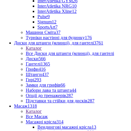
InterAtletika GYM
26
InterAtletika NRG
10
InterAtletika Xline
12
Pulse
9
Signum
12
SportsArt
7
Машини Сміта
37
Турніки настінні для будинку
176
Диски для штанги (млинці), для гантелі
3761
Каталог
Все Диски для штанги (млинці), для гантелі
Диски
566
Гантелі
1365
Грифи
416
Штанги
437
Гирі
293
Замки для грифів
66
Набори лава та штанга
44
Опції до тренажерів
287
Підставки та стійки для дисків
287
Масаж
1318
Каталог
Все Масаж
Масажні крісла
314
Вендингові масажні крісла
13