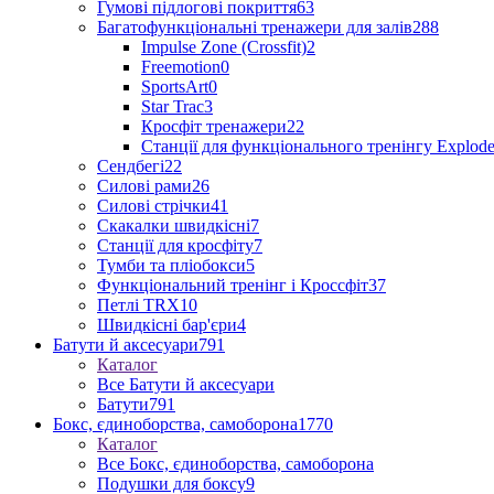
Гумові підлогові покриття
63
Багатофункціональні тренажери для залів
288
Impulse Zone (Crossfit)
2
Freemotion
0
SportsArt
0
Star Trac
3
Кросфіт тренажери
22
Станції для функціонального тренінгу Explod
Сендбегі
22
Силові рами
26
Силові стрічки
41
Скакалки швидкісні
7
Станції для кросфіту
7
Тумби та пліобокси
5
Функціональний тренінг і Кроссфіт
37
Петлі TRX
10
Швидкісні бар'єри
4
Батути й аксесуари
791
Каталог
Все Батути й аксесуари
Батути
791
Бокс, єдиноборства, самоборона
1770
Каталог
Все Бокс, єдиноборства, самоборона
Подушки для боксу
9