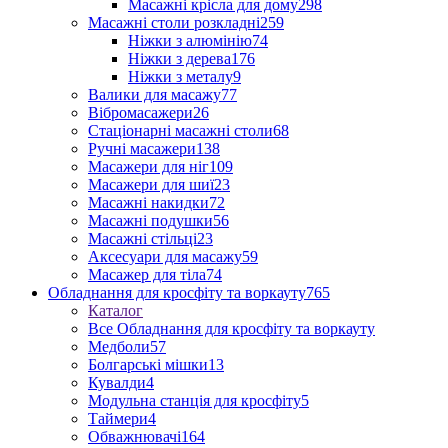
Масажні крісла для дому
298
Масажні столи розкладні
259
Ніжки з алюмінію
74
Ніжки з дерева
176
Ніжки з металу
9
Валики для масажу
77
Вібромасажери
26
Стаціонарні масажні столи
68
Ручні масажери
138
Масажери для ніг
109
Масажери для шиї
23
Масажні накидки
72
Масажні подушки
56
Масажні стільці
23
Аксесуари для масажу
59
Масажер для тіла
74
Обладнання для кросфіту та воркауту
765
Каталог
Все Обладнання для кросфіту та воркауту
Медболи
57
Болгарські мішки
13
Кувалди
4
Модульна станція для кросфіту
5
Таймери
4
Обважнювачі
164