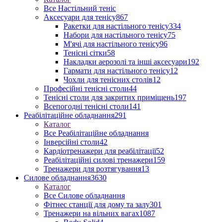
Все Настільний теніс
Аксесуари для тенісу
867
Ракетки для настільного тенісу
334
Набори для настільного тенісу
75
М'ячі для настільного тенісу
96
Тенісні сітки
58
Накладки аерозолі та інші аксесуари
192
Гармати для настільного тенісу
12
Чохли для тенісних столів
12
Професійні тенісні столи
44
Тенісні столи для закритих приміщень
197
Всепогодні тенісні столи
141
Реабілітаційне обладнання
291
Каталог
Все Реабілітаційне обладнання
Інверсійні столи
42
Кардіотренажери для реабілітації
52
Реабілітаційні силові тренажери
159
Тренажери для розтягування
13
Силове обладнання
3630
Каталог
Все Силове обладнання
Фітнес станції для дому та залу
301
Тренажери на вільних вагах
1087