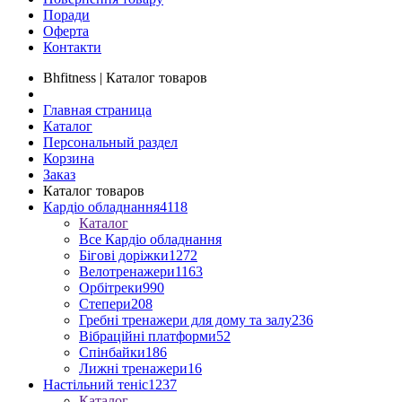
Поради
Оферта
Контакти
Bhfitness | Каталог товаров
Главная страница
Каталог
Персональный раздел
Корзина
Заказ
Каталог товаров
Кардіо обладнання
4118
Каталог
Все Кардіо обладнання
Бігові доріжки
1272
Велотренажери
1163
Орбітреки
990
Степери
208
Гребні тренажери для дому та залу
236
Вібраційні платформи
52
Спінбайки
186
Лижні тренажери
16
Настільний теніс
1237
Каталог