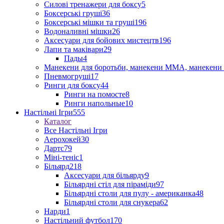
Силові тренажери для боксу
5
Боксерські груші
36
Боксерські мішки та груші
196
Водоналивні мішки
26
Аксесуари для бойових мистецтв
196
Лапи та маківари
29
Пады
4
Манекени для боротьби, манекени ММА, манекени 
Пневмогруші
17
Ринги для боксу
44
Ринги на помосте
8
Ринги напольные
10
Настільні Ігри
555
Каталог
Все Настільні Ігри
Аерохокей
30
Дартс
79
Міні-теніс
1
Більярд
218
Аксесуари для більярду
9
Більярдні стіл для піраміди
97
Більярдні столи для пулу - американка
48
Більярдні столи для снукера
62
Нарди
1
Настільний футбол
170