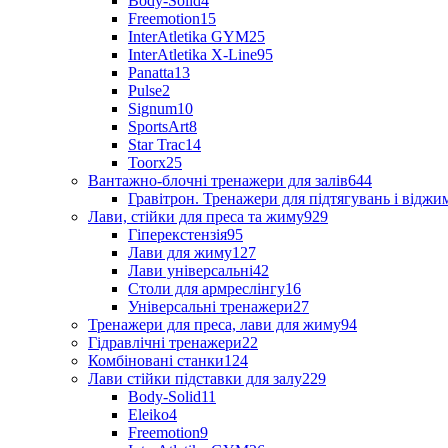
Body-Solid
4
Freemotion
15
InterAtletika GYM
25
InterAtletika X-Line
95
Panatta
13
Pulse
2
Signum
10
SportsArt
8
Star Trac
14
Toorx
25
Вантажно-блочні тренажери для залів
644
Гравітрон. Тренажери для підтягувань і відж
Лави, стійки для преса та жиму
929
Гіперекстензія
95
Лави для жиму
127
Лави універсальні
42
Столи для армреслінгу
16
Універсальні тренажери
27
Тренажери для преса, лави для жиму
94
Гідравлічні тренажери
22
Комбіновані станки
124
Лави стійки підставки для залу
229
Body-Solid
11
Eleiko
4
Freemotion
9