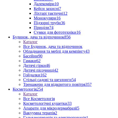
Далекоміри
10
Кейси захисні
7
Ліхтарі тактичні
12
Монокуляри
16
Підзорні труби
36
Приціли
74
Сумки для фототехніки
16
Будинок, дача та відпочинок
856
Каталог
Все Будинок, дача та відпочинок
Обладнання та меблі для кемпінгу
43
Басейни
90
Гамаки
62
Дитячі гірки
46
Дитячі пісочниці
42
Гойдалки
162
Стільці садові та шезлонги
54
Тренажери для відкритого повітря
357
Косметологія
254
Каталог
Все Косметологія
Косметологічні кушетки
33
Апарати для мікродермабразії
5
Вакуумна терапія
2
Гальванотерапія та електропорація
1