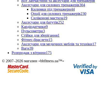
Все Запчастини та аксесуари для тренажерів
Аксесуари для силових тренажерів
304
Килимки під тренажери
44
Опції для силових тренажерів
230
Силіконові мастила
19
Аксесуари для батутів
252
Кардіодатчики
9
Пульсометри
3
Стійки для зберігання
1
Фітнес-браслети
15
Аксесуари для медичних меблів та техніки
17
Ваги
39
Розпродаж з вітрини
175
© 2007–2026 магазин «bhfitness.ua™»