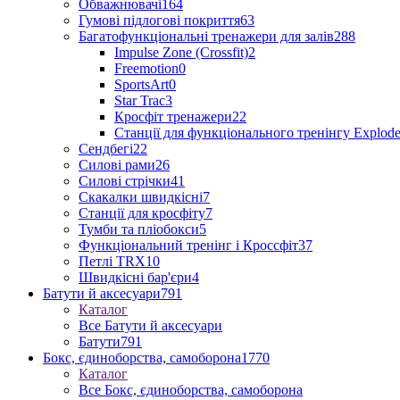
Обважнювачі
164
Гумові підлогові покриття
63
Багатофункціональні тренажери для залів
288
Impulse Zone (Crossfit)
2
Freemotion
0
SportsArt
0
Star Trac
3
Кросфіт тренажери
22
Станції для функціонального тренінгу Explod
Сендбегі
22
Силові рами
26
Силові стрічки
41
Скакалки швидкісні
7
Станції для кросфіту
7
Тумби та пліобокси
5
Функціональний тренінг і Кроссфіт
37
Петлі TRX
10
Швидкісні бар'єри
4
Батути й аксесуари
791
Каталог
Все Батути й аксесуари
Батути
791
Бокс, єдиноборства, самоборона
1770
Каталог
Все Бокс, єдиноборства, самоборона