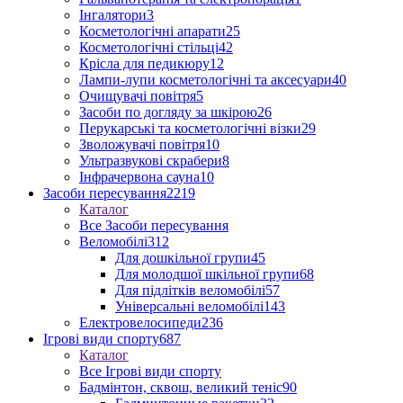
Інгалятори
3
Косметологічні апарати
25
Косметологічні стільці
42
Крісла для педикюру
12
Лампи-лупи косметологічні та аксесуари
40
Очищувачі повітря
5
Засоби по догляду за шкірою
26
Перукарські та косметологічні візки
29
Зволожувачі повітря
10
Ультразвукові скрабери
8
Інфрачервона сауна
10
Засоби пересування
2219
Каталог
Все Засоби пересування
Веломобілі
312
Для дошкільної групи
45
Для молодшої шкільної групи
68
Для підлітків веломобілі
57
Універсальні веломобілі
143
Електровелосипеди
236
Ігрові види спорту
687
Каталог
Все Ігрові види спорту
Бадмінтон, сквош, великий теніс
90