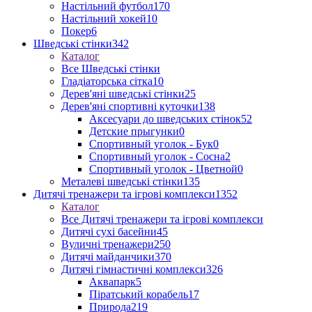
Настільний футбол
170
Настільний хокей
10
Покер
6
Шведські стінки
342
Каталог
Все Шведські стінки
Гладіаторська сітка
10
Дерев'яні шведські стінки
25
Дерев'яні спортивні куточки
138
Аксесуари до шведських стінок
52
Детские прыгунки
0
Спортивный уголок - Бук
0
Спортивный уголок - Сосна
2
Спортивный уголок - Цветной
0
Металеві шведські стінки
135
Дитячі тренажери та ігрові комплекси
1352
Каталог
Все Дитячі тренажери та ігрові комплекси
Дитячі сухі басейни
45
Вуличні тренажери
250
Дитячі майданчики
370
Дитячі гімнастичні комплекси
326
Аквапарк
5
Піратський корабель
17
Природа
219