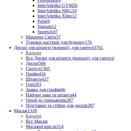
Freemotion
9
InterAtletika GYM
26
InterAtletika NRG
10
InterAtletika Xline
12
Pulse
9
Signum
12
SportsArt
7
Машини Сміта
37
Турніки настінні для будинку
176
Диски для штанги (млинці), для гантелі
3761
Каталог
Все Диски для штанги (млинці), для гантелі
Диски
566
Гантелі
1365
Грифи
416
Штанги
437
Гирі
293
Замки для грифів
66
Набори лава та штанга
44
Опції до тренажерів
287
Підставки та стійки для дисків
287
Масаж
1318
Каталог
Все Масаж
Масажні крісла
314