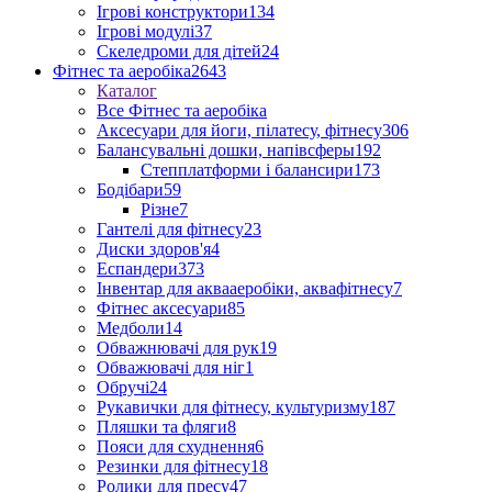
Ігрові конструктори
134
Ігрові модулі
37
Скеледроми для дітей
24
Фітнес та аеробіка
2643
Каталог
Все Фітнес та аеробіка
Аксесуари для йоги, пілатесу, фітнесу
306
Балансувальні дошки, напівсферы
192
Степплатформи і балансири
173
Бодібари
59
Різне
7
Гантелі для фітнесу
23
Диски здоров'я
4
Еспандери
373
Інвентар для аквааеробіки, аквафітнесу
7
Фітнес аксесуари
85
Медболи
14
Обважнювачі для рук
19
Обважювачі для ніг
1
Обручі
24
Рукавички для фітнесу, культуризму
187
Пляшки та фляги
8
Пояси для схуднення
6
Резинки для фітнесу
18
Ролики для пресу
47