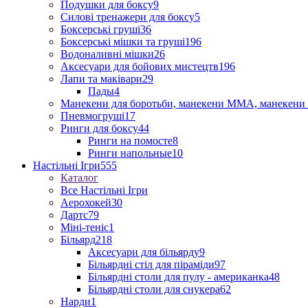
Подушки для боксу
9
Силові тренажери для боксу
5
Боксерські груші
36
Боксерські мішки та груші
196
Водоналивні мішки
26
Аксесуари для бойових мистецтв
196
Лапи та маківари
29
Пады
4
Манекени для боротьби, манекени ММА, манекени 
Пневмогруші
17
Ринги для боксу
44
Ринги на помосте
8
Ринги напольные
10
Настільні Ігри
555
Каталог
Все Настільні Ігри
Аерохокей
30
Дартс
79
Міні-теніс
1
Більярд
218
Аксесуари для більярду
9
Більярдні стіл для піраміди
97
Більярдні столи для пулу - американка
48
Більярдні столи для снукера
62
Нарди
1