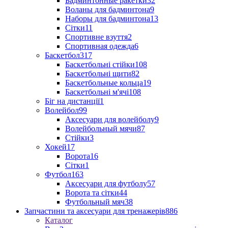
Бадминтонные ракетки
32
Воланы для бадминтона
9
Наборы для бадминтона
13
Сітки
11
Спортивне взуття
2
Спортивная одежда
6
Баскетбол
317
Баскетбольні стійки
108
Баскетбольні щити
82
Баскетбольные кольца
19
Баскетбольні м'ячі
108
Біг на дистанції
1
Волейбол
99
Аксесуари для волейболу
9
Волейбольный мячи
87
Стійки
3
Хокей
17
Ворота
16
Сітки
1
Футбол
163
Аксесуари для футболу
57
Ворота та сітки
44
Футбольный мяч
38
Запчастини та аксесуари для тренажерів
886
Каталог