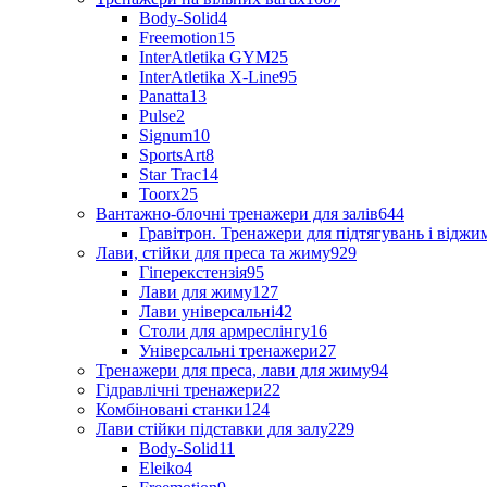
Body-Solid
4
Freemotion
15
InterAtletika GYM
25
InterAtletika X-Line
95
Panatta
13
Pulse
2
Signum
10
SportsArt
8
Star Trac
14
Toorx
25
Вантажно-блочні тренажери для залів
644
Гравітрон. Тренажери для підтягувань і відж
Лави, стійки для преса та жиму
929
Гіперекстензія
95
Лави для жиму
127
Лави універсальні
42
Столи для армреслінгу
16
Універсальні тренажери
27
Тренажери для преса, лави для жиму
94
Гідравлічні тренажери
22
Комбіновані станки
124
Лави стійки підставки для залу
229
Body-Solid
11
Eleiko
4