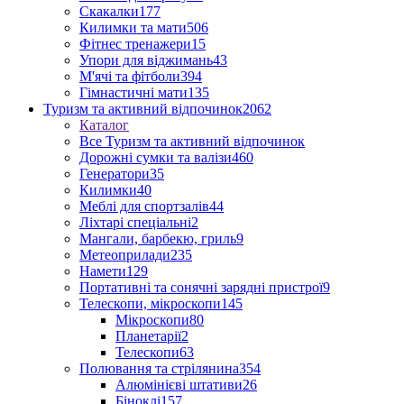
Скакалки
177
Килимки та мати
506
Фітнес тренажери
15
Упори для віджимань
43
М'ячі та фітболи
394
Гімнастичні мати
135
Туризм та активний відпочинок
2062
Каталог
Все Туризм та активний відпочинок
Дорожні сумки та валізи
460
Генератори
35
Килимки
40
Меблі для спортзалів
44
Ліхтарі спеціальні
2
Мангали, барбекю, гриль
9
Метеоприлади
235
Намети
129
Портативні та сонячні зарядні пристрої
9
Телескопи, мікроскопи
145
Мікроскопи
80
Планетарії
2
Телескопи
63
Полювання та стрілянина
354
Алюмінієві штативи
26
Біноклі
157