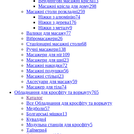
Вендингові масажні крісла
13
Масажні крісла для дому
298
Масажні столи розкладні
259
Ніжки з алюмінію
74
Ніжки з дерева
176
Ніжки з металу
9
Валики для масажу
77
Вібромасажери
26
Стаціонарні масажні столи
68
Ручні масажери
138
Масажери для ніг
109
Масажери для шиї
23
Масажні накидки
72
Масажні подушки
56
Масажні стільці
23
Аксесуари для масажу
59
Масажер для тіла
74
Обладнання для кросфіту та воркауту
765
Каталог
Все Обладнання для кросфіту та воркауту
Медболи
57
Болгарські мішки
13
Кувалди
4
Модульна станція для кросфіту
5
Таймери
4