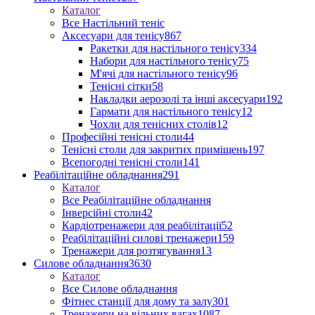
Каталог
Все Настільний теніс
Аксесуари для тенісу
867
Ракетки для настільного тенісу
334
Набори для настільного тенісу
75
М'ячі для настільного тенісу
96
Тенісні сітки
58
Накладки аерозолі та інші аксесуари
192
Гармати для настільного тенісу
12
Чохли для тенісних столів
12
Професійні тенісні столи
44
Тенісні столи для закритих приміщень
197
Всепогодні тенісні столи
141
Реабілітаційне обладнання
291
Каталог
Все Реабілітаційне обладнання
Інверсійні столи
42
Кардіотренажери для реабілітації
52
Реабілітаційні силові тренажери
159
Тренажери для розтягування
13
Силове обладнання
3630
Каталог
Все Силове обладнання
Фітнес станції для дому та залу
301
Тренажери на вільних вагах
1087