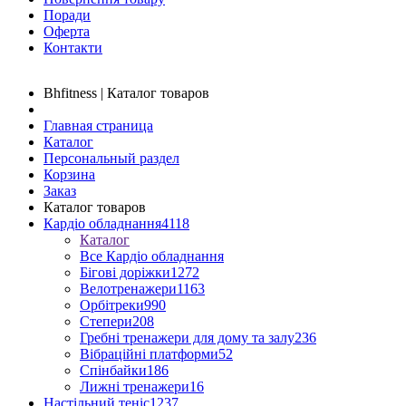
Поради
Оферта
Контакти
Bhfitness | Каталог товаров
Главная страница
Каталог
Персональный раздел
Корзина
Заказ
Каталог товаров
Кардіо обладнання
4118
Каталог
Все Кардіо обладнання
Бігові доріжки
1272
Велотренажери
1163
Орбітреки
990
Степери
208
Гребні тренажери для дому та залу
236
Вібраційні платформи
52
Спінбайки
186
Лижні тренажери
16
Настільний теніс
1237