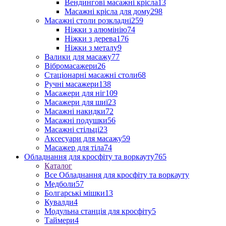
Вендингові масажні крісла
13
Масажні крісла для дому
298
Масажні столи розкладні
259
Ніжки з алюмінію
74
Ніжки з дерева
176
Ніжки з металу
9
Валики для масажу
77
Вібромасажери
26
Стаціонарні масажні столи
68
Ручні масажери
138
Масажери для ніг
109
Масажери для шиї
23
Масажні накидки
72
Масажні подушки
56
Масажні стільці
23
Аксесуари для масажу
59
Масажер для тіла
74
Обладнання для кросфіту та воркауту
765
Каталог
Все Обладнання для кросфіту та воркауту
Медболи
57
Болгарські мішки
13
Кувалди
4
Модульна станція для кросфіту
5
Таймери
4