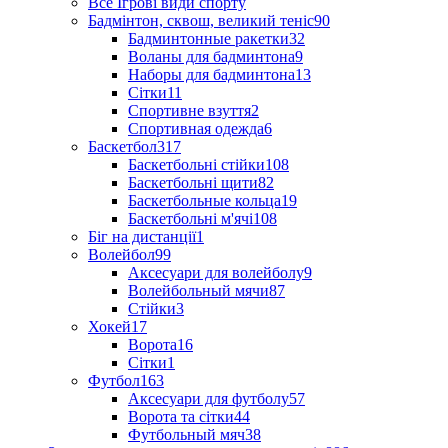
Все Ігрові види спорту
Бадмінтон, сквош, великий теніс
90
Бадминтонные ракетки
32
Воланы для бадминтона
9
Наборы для бадминтона
13
Сітки
11
Спортивне взуття
2
Спортивная одежда
6
Баскетбол
317
Баскетбольні стійки
108
Баскетбольні щити
82
Баскетбольные кольца
19
Баскетбольні м'ячі
108
Біг на дистанції
1
Волейбол
99
Аксесуари для волейболу
9
Волейбольный мячи
87
Стійки
3
Хокей
17
Ворота
16
Сітки
1
Футбол
163
Аксесуари для футболу
57
Ворота та сітки
44
Футбольный мяч
38