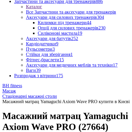
Запчастини та аксесуари для тренажерів
886
Каталог
Все Запчастини та аксесуари для тренажерів
Аксесуари для силових тренажерів
304
Килимки під тренажери
44
Опції для силових тренажерів
230
Силіконові мастила
19
Аксесуари для батутів
252
Кардіодатчики
9
Пульсометри
3
Стійки для зберігання
1
Фітнес-браслети
15
Аксесуари для медичних меблів та техніки
17
Ваги
39
Розпродаж з вітрини
175
BH fitness
Масаж
Стаціонарні масажні столи
Масажний матрац Yamaguchi Axiom Wave PRO купити в Києві
Масажний матрац Yamaguchi
Axiom Wave PRO (27664)