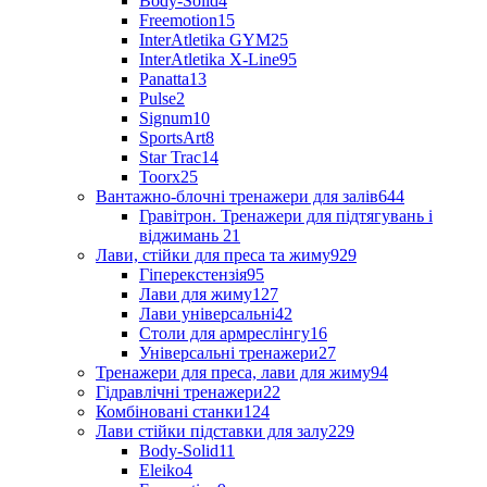
Body-Solid
4
Freemotion
15
InterAtletika GYM
25
InterAtletika X-Line
95
Panatta
13
Pulse
2
Signum
10
SportsArt
8
Star Trac
14
Toorx
25
Вантажно-блочні тренажери для залів
644
Гравітрон. Тренажери для підтягувань і
віджимань
21
Лави, стійки для преса та жиму
929
Гіперекстензія
95
Лави для жиму
127
Лави універсальні
42
Столи для армреслінгу
16
Універсальні тренажери
27
Тренажери для преса, лави для жиму
94
Гідравлічні тренажери
22
Комбіновані станки
124
Лави стійки підставки для залу
229
Body-Solid
11
Eleiko
4