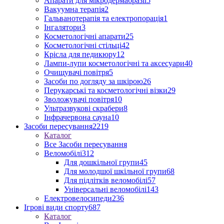
Апарати для мікродермабразії
5
Вакуумна терапія
2
Гальванотерапія та електропорація
1
Інгалятори
3
Косметологічні апарати
25
Косметологічні стільці
42
Крісла для педикюру
12
Лампи-лупи косметологічні та аксесуари
40
Очищувачі повітря
5
Засоби по догляду за шкірою
26
Перукарські та косметологічні візки
29
Зволожувачі повітря
10
Ультразвукові скрабери
8
Інфрачервона сауна
10
Засоби пересування
2219
Каталог
Все Засоби пересування
Веломобілі
312
Для дошкільної групи
45
Для молодшої шкільної групи
68
Для підлітків веломобілі
57
Універсальні веломобілі
143
Електровелосипеди
236
Ігрові види спорту
687
Каталог