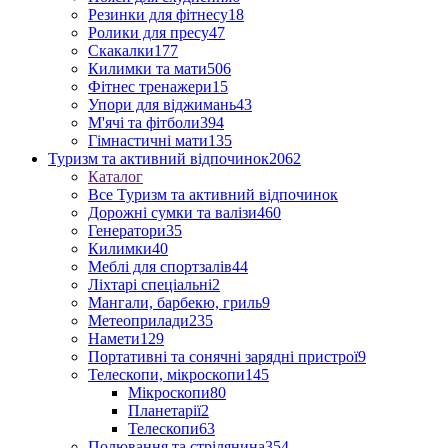
Резинки для фітнесу
18
Ролики для пресу
47
Скакалки
177
Килимки та мати
506
Фітнес тренажери
15
Упори для віджимань
43
М'ячі та фітболи
394
Гімнастичні мати
135
Туризм та активний відпочинок
2062
Каталог
Все Туризм та активний відпочинок
Дорожні сумки та валізи
460
Генератори
35
Килимки
40
Меблі для спортзалів
44
Ліхтарі спеціальні
2
Мангали, барбекю, гриль
9
Метеоприлади
235
Намети
129
Портативні та сонячні зарядні пристрої
9
Телескопи, мікроскопи
145
Мікроскопи
80
Планетарії
2
Телескопи
63
Полювання та стрілянина
354