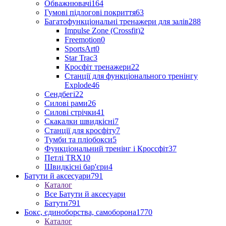
Обважнювачі
164
Гумові підлогові покриття
63
Багатофункціональні тренажери для залів
288
Impulse Zone (Crossfit)
2
Freemotion
0
SportsArt
0
Star Trac
3
Кросфіт тренажери
22
Станції для функціонального тренінгу
Explode
46
Сендбегі
22
Силові рами
26
Силові стрічки
41
Скакалки швидкісні
7
Станції для кросфіту
7
Тумби та пліобокси
5
Функціональний тренінг і Кроссфіт
37
Петлі TRX
10
Швидкісні бар'єри
4
Батути й аксесуари
791
Каталог
Все Батути й аксесуари
Батути
791
Бокс, єдиноборства, самоборона
1770
Каталог