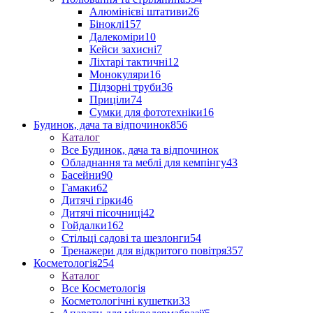
Алюмінієві штативи
26
Біноклі
157
Далекоміри
10
Кейси захисні
7
Ліхтарі тактичні
12
Монокуляри
16
Підзорні труби
36
Приціли
74
Сумки для фототехніки
16
Будинок, дача та відпочинок
856
Каталог
Все Будинок, дача та відпочинок
Обладнання та меблі для кемпінгу
43
Басейни
90
Гамаки
62
Дитячі гірки
46
Дитячі пісочниці
42
Гойдалки
162
Стільці садові та шезлонги
54
Тренажери для відкритого повітря
357
Косметологія
254
Каталог
Все Косметологія
Косметологічні кушетки
33