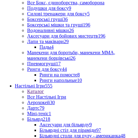
Все Бокс, єдиноборства, самоборона
Подушки для боксу
9
Силові тренажери для боксу
5
Боксерські груші
36
Боксерські мішки та груші
196
Водоналивні мішки
26
Аксесуари для бойових мистецтв
196
Лапи та маківари
29
Пады
4
Манекени для боротьби, манекени ММА,
манекени борцівські
26
Пневмогруші
17
Ринги для боксу
44
Ринги на помосте
8
Ринги напольные
10
Настільні Ігри
555
Каталог
Все Настільні Ігри
Аерохокей
30
Дартс
79
Міні-теніс
1
Більярд
218
Аксесуари для більярду
9
Більярдні стіл для піраміди
97
Більярдні столи для пулу - американка
48