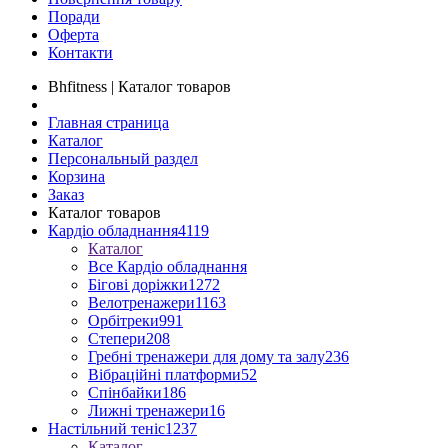
Поради
Оферта
Контакти
Bhfitness | Каталог товаров
Главная страница
Каталог
Персональный раздел
Корзина
Заказ
Каталог товаров
Кардіо обладнання
4119
Каталог
Все Кардіо обладнання
Бігові доріжки
1272
Велотренажери
1163
Орбітреки
991
Степери
208
Гребні тренажери для дому та залу
236
Вібраційні платформи
52
Спінбайки
186
Лижні тренажери
16
Настільний теніс
1237
Каталог