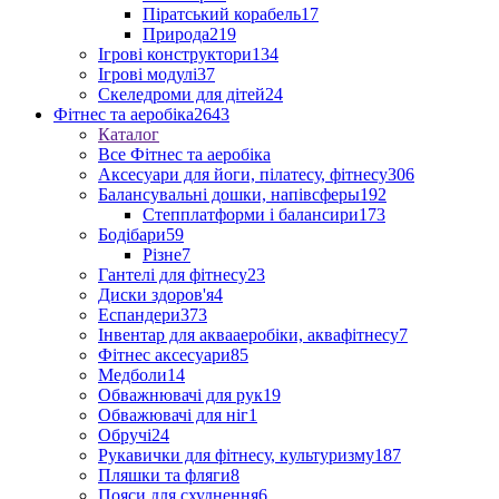
Піратський корабель
17
Природа
219
Ігрові конструктори
134
Ігрові модулі
37
Скеледроми для дітей
24
Фітнес та аеробіка
2643
Каталог
Все Фітнес та аеробіка
Аксесуари для йоги, пілатесу, фітнесу
306
Балансувальні дошки, напівсферы
192
Степплатформи і балансири
173
Бодібари
59
Різне
7
Гантелі для фітнесу
23
Диски здоров'я
4
Еспандери
373
Інвентар для аквааеробіки, аквафітнесу
7
Фітнес аксесуари
85
Медболи
14
Обважнювачі для рук
19
Обважювачі для ніг
1
Обручі
24
Рукавички для фітнесу, культуризму
187
Пляшки та фляги
8
Пояси для схуднення
6