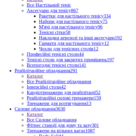
Все Настільний теніс
Аксесуари для тенісу
867
Ракетки для настільного тенісу
334
Набори для настільного тенісу
75
М'ячі для настільного тенісу
96
Тенісні сітки
58
Накладки аерозолі та інші аксесуари
192
Гармати для настільного тенісу
12
Чохли для тенісних столів
12
Професійні тенісні столи
44
Тенісні столи для закритих приміщень
197
Всепогодні тенісні столи
141
Реабілітаційне обладнання
291
Каталог
Все Реабілітаційне обладнання
Інверсійні столи
42
Кардіотренажери для реабілітації
52
Реабілітаційні силові тренажери
159
Тренажери для розтягування
13
Силове обладнання
3630
Каталог
Все Силове обладнання
Фітнес станції для дому та залу
301
Тренажери на вільних вагах
1087