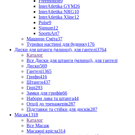
Freemotion
9
InterAtletika GYM
26
InterAtletika NRG
10
InterAtletika Xline
12
Pulse
9
Signum
12
SportsArt
7
Машини Сміта
37
Турніки настінні для будинку
176
Диски для штанги (млинці), для гантелі
3764
Каталог
Все Диски для штанги (млинці), для гантелі
Диски
569
Гантелі
1365
Грифи
416
Штанги
437
Гирі
293
Замки для грифів
66
Набори лава та штанга
44
Опції до тренажерів
287
Підставки та стійки для дисків
287
Масаж
1318
Каталог
Все Масаж
Масажні крісла
314