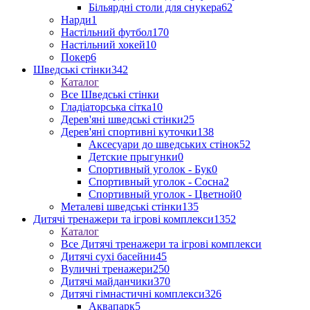
Більярдні столи для снукера
62
Нарди
1
Настільний футбол
170
Настільний хокей
10
Покер
6
Шведські стінки
342
Каталог
Все Шведські стінки
Гладіаторська сітка
10
Дерев'яні шведські стінки
25
Дерев'яні спортивні куточки
138
Аксесуари до шведських стінок
52
Детские прыгунки
0
Спортивный уголок - Бук
0
Спортивный уголок - Сосна
2
Спортивный уголок - Цветной
0
Металеві шведські стінки
135
Дитячі тренажери та ігрові комплекси
1352
Каталог
Все Дитячі тренажери та ігрові комплекси
Дитячі сухі басейни
45
Вуличні тренажери
250
Дитячі майданчики
370
Дитячі гімнастичні комплекси
326
Аквапарк
5