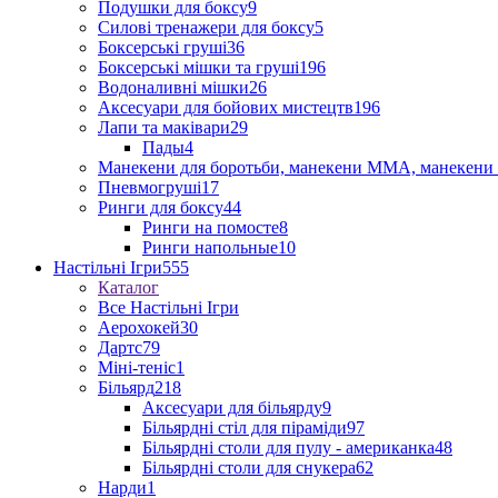
Подушки для боксу
9
Силові тренажери для боксу
5
Боксерські груші
36
Боксерські мішки та груші
196
Водоналивні мішки
26
Аксесуари для бойових мистецтв
196
Лапи та маківари
29
Пады
4
Манекени для боротьби, манекени ММА, манекени 
Пневмогруші
17
Ринги для боксу
44
Ринги на помосте
8
Ринги напольные
10
Настільні Ігри
555
Каталог
Все Настільні Ігри
Аерохокей
30
Дартс
79
Міні-теніс
1
Більярд
218
Аксесуари для більярду
9
Більярдні стіл для піраміди
97
Більярдні столи для пулу - американка
48
Більярдні столи для снукера
62
Нарди
1