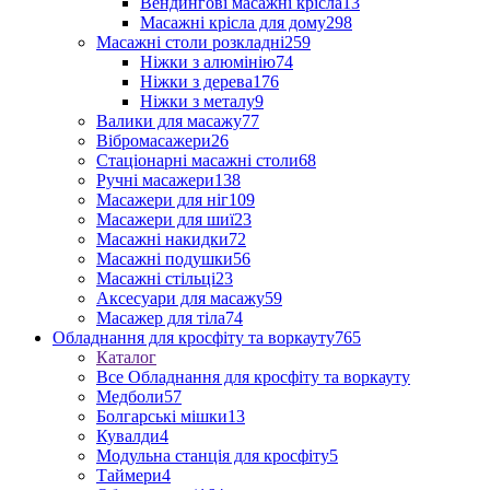
Вендингові масажні крісла
13
Масажні крісла для дому
298
Масажні столи розкладні
259
Ніжки з алюмінію
74
Ніжки з дерева
176
Ніжки з металу
9
Валики для масажу
77
Вібромасажери
26
Стаціонарні масажні столи
68
Ручні масажери
138
Масажери для ніг
109
Масажери для шиї
23
Масажні накидки
72
Масажні подушки
56
Масажні стільці
23
Аксесуари для масажу
59
Масажер для тіла
74
Обладнання для кросфіту та воркауту
765
Каталог
Все Обладнання для кросфіту та воркауту
Медболи
57
Болгарські мішки
13
Кувалди
4
Модульна станція для кросфіту
5
Таймери
4