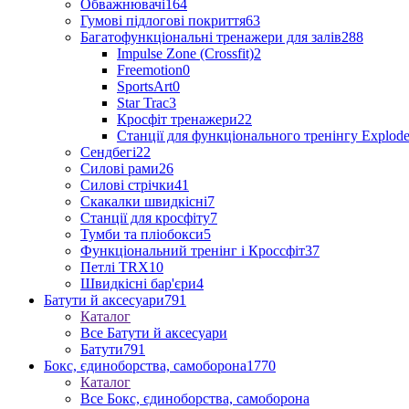
Обважнювачі
164
Гумові підлогові покриття
63
Багатофункціональні тренажери для залів
288
Impulse Zone (Crossfit)
2
Freemotion
0
SportsArt
0
Star Trac
3
Кросфіт тренажери
22
Станції для функціонального тренінгу Explod
Сендбегі
22
Силові рами
26
Силові стрічки
41
Скакалки швидкісні
7
Станції для кросфіту
7
Тумби та пліобокси
5
Функціональний тренінг і Кроссфіт
37
Петлі TRX
10
Швидкісні бар'єри
4
Батути й аксесуари
791
Каталог
Все Батути й аксесуари
Батути
791
Бокс, єдиноборства, самоборона
1770
Каталог
Все Бокс, єдиноборства, самоборона