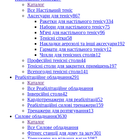
Каталог
Все Настільний теніс
Аксесуари для тенісу
867
Ракетки для настільного тенісу
334
Набори для настільного тенісу
75
М'ячі для настільного тенісу
96
Тенісні сітки
58
Накладки аерозолі та інші аксесуари
192
Гармати для настільного тенісу
12
Чохли для тенісних столів
12
Професійні тенісні столи
44
Тенісні столи для закритих приміщень
197
Всепогодні тенісні столи
141
Реабілітаційне обладнання
291
Каталог
Все Реабілітаційне обладнання
Інверсійні столи
42
Кардіотренажери для реабілітації
52
Реабілітаційні силові тренажери
159
Тренажери для розтягування
13
Силове обладнання
3630
Каталог
Все Силове обладнання
Фітнес станції для дому та залу
301
Тренажери на вільних вагах
1087