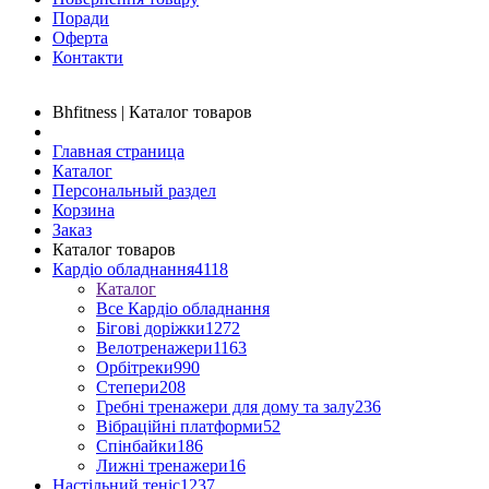
Поради
Оферта
Контакти
Bhfitness | Каталог товаров
Главная страница
Каталог
Персональный раздел
Корзина
Заказ
Каталог товаров
Кардіо обладнання
4118
Каталог
Все Кардіо обладнання
Бігові доріжки
1272
Велотренажери
1163
Орбітреки
990
Степери
208
Гребні тренажери для дому та залу
236
Вібраційні платформи
52
Спінбайки
186
Лижні тренажери
16
Настільний теніс
1237