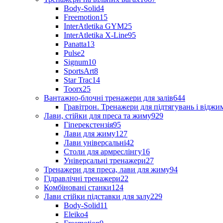
Body-Solid
4
Freemotion
15
InterAtletika GYM
25
InterAtletika X-Line
95
Panatta
13
Pulse
2
Signum
10
SportsArt
8
Star Trac
14
Toorx
25
Вантажно-блочні тренажери для залів
644
Гравітрон. Тренажери для підтягувань і відж
Лави, стійки для преса та жиму
929
Гіперекстензія
95
Лави для жиму
127
Лави універсальні
42
Столи для армреслінгу
16
Універсальні тренажери
27
Тренажери для преса, лави для жиму
94
Гідравлічні тренажери
22
Комбіновані станки
124
Лави стійки підставки для залу
229
Body-Solid
11
Eleiko
4