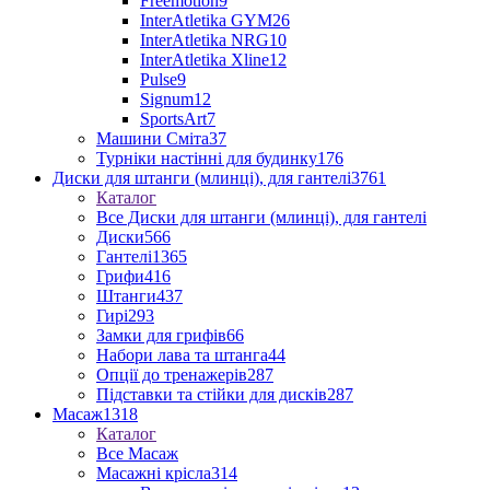
Freemotion
9
InterAtletika GYM
26
InterAtletika NRG
10
InterAtletika Xline
12
Pulse
9
Signum
12
SportsArt
7
Машини Сміта
37
Турніки настінні для будинку
176
Диски для штанги (млинці), для гантелі
3761
Каталог
Все Диски для штанги (млинці), для гантелі
Диски
566
Гантелі
1365
Грифи
416
Штанги
437
Гирі
293
Замки для грифів
66
Набори лава та штанга
44
Опції до тренажерів
287
Підставки та стійки для дисків
287
Масаж
1318
Каталог
Все Масаж
Масажні крісла
314