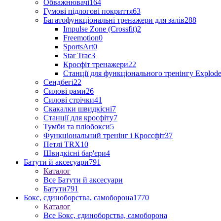
Обважнювачі
164
Гумові підлогові покриття
63
Багатофункціональні тренажери для залів
288
Impulse Zone (Crossfit)
2
Freemotion
0
SportsArt
0
Star Trac
3
Кросфіт тренажери
22
Станції для функціонального тренінгу Explod
Сендбегі
22
Силові рами
26
Силові стрічки
41
Скакалки швидкісні
7
Станції для кросфіту
7
Тумби та пліобокси
5
Функціональний тренінг і Кроссфіт
37
Петлі TRX
10
Швидкісні бар'єри
4
Батути й аксесуари
791
Каталог
Все Батути й аксесуари
Батути
791
Бокс, єдиноборства, самоборона
1770
Каталог
Все Бокс, єдиноборства, самоборона