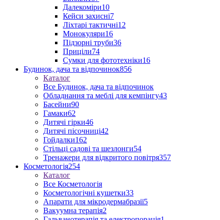
Далекоміри
10
Кейси захисні
7
Ліхтарі тактичні
12
Монокуляри
16
Підзорні труби
36
Приціли
74
Сумки для фототехніки
16
Будинок, дача та відпочинок
856
Каталог
Все Будинок, дача та відпочинок
Обладнання та меблі для кемпінгу
43
Басейни
90
Гамаки
62
Дитячі гірки
46
Дитячі пісочниці
42
Гойдалки
162
Стільці садові та шезлонги
54
Тренажери для відкритого повітря
357
Косметологія
254
Каталог
Все Косметологія
Косметологічні кушетки
33
Апарати для мікродермабразії
5
Вакуумна терапія
2
Гальванотерапія та електропорація
1