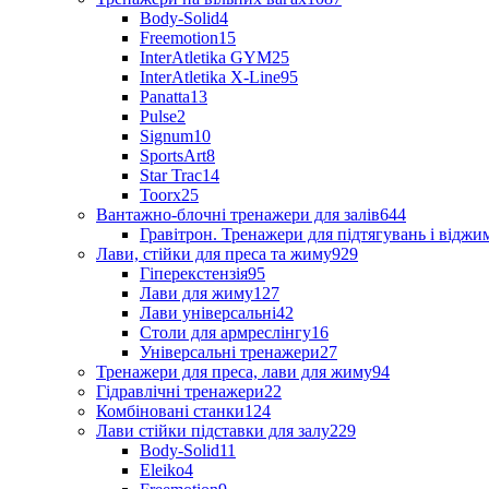
Body-Solid
4
Freemotion
15
InterAtletika GYM
25
InterAtletika X-Line
95
Panatta
13
Pulse
2
Signum
10
SportsArt
8
Star Trac
14
Toorx
25
Вантажно-блочні тренажери для залів
644
Гравітрон. Тренажери для підтягувань і відж
Лави, стійки для преса та жиму
929
Гіперекстензія
95
Лави для жиму
127
Лави універсальні
42
Столи для армреслінгу
16
Універсальні тренажери
27
Тренажери для преса, лави для жиму
94
Гідравлічні тренажери
22
Комбіновані станки
124
Лави стійки підставки для залу
229
Body-Solid
11
Eleiko
4