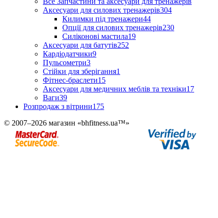
Все Запчастини та аксесуари для тренажерів
Аксесуари для силових тренажерів
304
Килимки під тренажери
44
Опції для силових тренажерів
230
Силіконові мастила
19
Аксесуари для батутів
252
Кардіодатчики
9
Пульсометри
3
Стійки для зберігання
1
Фітнес-браслети
15
Аксесуари для медичних меблів та техніки
17
Ваги
39
Розпродаж з вітрини
175
© 2007–2026 магазин «bhfitness.ua™»