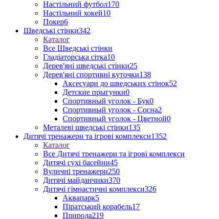
Настільний футбол
170
Настільний хокей
10
Покер
6
Шведські стінки
342
Каталог
Все Шведські стінки
Гладіаторська сітка
10
Дерев'яні шведські стінки
25
Дерев'яні спортивні куточки
138
Аксесуари до шведських стінок
52
Детские прыгунки
0
Спортивный уголок - Бук
0
Спортивный уголок - Сосна
2
Спортивный уголок - Цветной
0
Металеві шведські стінки
135
Дитячі тренажери та ігрові комплекси
1352
Каталог
Все Дитячі тренажери та ігрові комплекси
Дитячі сухі басейни
45
Вуличні тренажери
250
Дитячі майданчики
370
Дитячі гімнастичні комплекси
326
Аквапарк
5
Піратський корабель
17
Природа
219