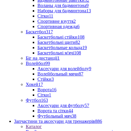
Бадминтонные ракетки
32
Воланы для бадминтона
9
Наборы для бадминтона
13
Сітки
11
Спортивне взуття
2
Спортивная одежда
6
Баскетбол
317
Баскетбольні стійки
108
Баскетбольні щити
82
Баскетбольные кольца
19
Баскетбольні м'ячі
108
Біг на дистанції
1
Волейбол
99
Аксесуари для волейболу
9
Волейбольный мячи
87
Стійки
3
Хокей
17
Ворота
16
Сітки
1
Футбол
163
Аксесуари для футболу
57
Ворота та сітки
44
Футбольный мяч
38
Запчастини та аксесуари для тренажерів
886
Каталог