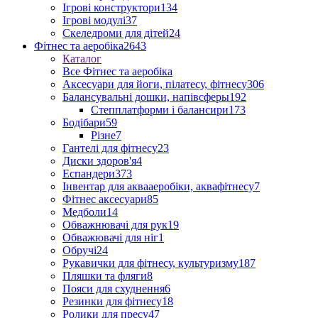
Ігрові конструктори
134
Ігрові модулі
37
Скеледроми для дітей
24
Фітнес та аеробіка
2643
Каталог
Все Фітнес та аеробіка
Аксесуари для йоги, пілатесу, фітнесу
306
Балансувальні дошки, напівсферы
192
Степплатформи і балансири
173
Бодібари
59
Різне
7
Гантелі для фітнесу
23
Диски здоров'я
4
Еспандери
373
Інвентар для аквааеробіки, аквафітнесу
7
Фітнес аксесуари
85
Медболи
14
Обважнювачі для рук
19
Обважювачі для ніг
1
Обручі
24
Рукавички для фітнесу, культуризму
187
Пляшки та фляги
8
Пояси для схуднення
6
Резинки для фітнесу
18
Ролики для пресу
47