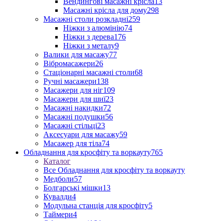
Вендингові масажні крісла
13
Масажні крісла для дому
298
Масажні столи розкладні
259
Ніжки з алюмінію
74
Ніжки з дерева
176
Ніжки з металу
9
Валики для масажу
77
Вібромасажери
26
Стаціонарні масажні столи
68
Ручні масажери
138
Масажери для ніг
109
Масажери для шиї
23
Масажні накидки
72
Масажні подушки
56
Масажні стільці
23
Аксесуари для масажу
59
Масажер для тіла
74
Обладнання для кросфіту та воркауту
765
Каталог
Все Обладнання для кросфіту та воркауту
Медболи
57
Болгарські мішки
13
Кувалди
4
Модульна станція для кросфіту
5
Таймери
4