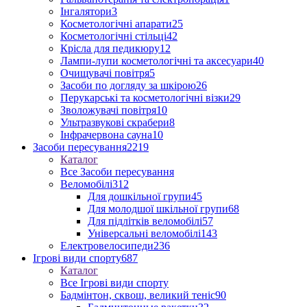
Інгалятори
3
Косметологічні апарати
25
Косметологічні стільці
42
Крісла для педикюру
12
Лампи-лупи косметологічні та аксесуари
40
Очищувачі повітря
5
Засоби по догляду за шкірою
26
Перукарські та косметологічні візки
29
Зволожувачі повітря
10
Ультразвукові скрабери
8
Інфрачервона сауна
10
Засоби пересування
2219
Каталог
Все Засоби пересування
Веломобілі
312
Для дошкільної групи
45
Для молодшої шкільної групи
68
Для підлітків веломобілі
57
Універсальні веломобілі
143
Електровелосипеди
236
Ігрові види спорту
687
Каталог
Все Ігрові види спорту
Бадмінтон, сквош, великий теніс
90