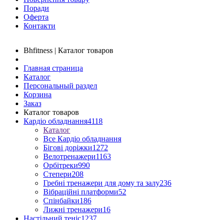
Поради
Оферта
Контакти
Bhfitness | Каталог товаров
Главная страница
Каталог
Персональный раздел
Корзина
Заказ
Каталог товаров
Кардіо обладнання
4118
Каталог
Все Кардіо обладнання
Бігові доріжки
1272
Велотренажери
1163
Орбітреки
990
Степери
208
Гребні тренажери для дому та залу
236
Вібраційні платформи
52
Спінбайки
186
Лижні тренажери
16
Настільний теніс
1237