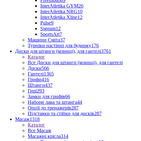
Freemotion
9
InterAtletika GYM
26
InterAtletika NRG
10
InterAtletika Xline
12
Pulse
9
Signum
12
SportsArt
7
Машини Сміта
37
Турніки настінні для будинку
176
Диски для штанги (млинці), для гантелі
3761
Каталог
Все Диски для штанги (млинці), для гантелі
Диски
566
Гантелі
1365
Грифи
416
Штанги
437
Гирі
293
Замки для грифів
66
Набори лава та штанга
44
Опції до тренажерів
287
Підставки та стійки для дисків
287
Масаж
1318
Каталог
Все Масаж
Масажні крісла
314