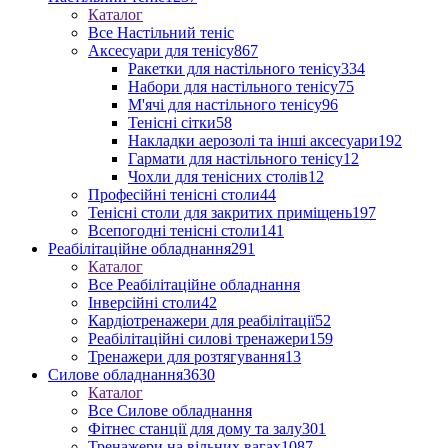
Каталог
Все Настільний теніс
Аксесуари для тенісу
867
Ракетки для настільного тенісу
334
Набори для настільного тенісу
75
М'ячі для настільного тенісу
96
Тенісні сітки
58
Накладки аерозолі та інші аксесуари
192
Гармати для настільного тенісу
12
Чохли для тенісних столів
12
Професійні тенісні столи
44
Тенісні столи для закритих приміщень
197
Всепогодні тенісні столи
141
Реабілітаційне обладнання
291
Каталог
Все Реабілітаційне обладнання
Інверсійні столи
42
Кардіотренажери для реабілітації
52
Реабілітаційні силові тренажери
159
Тренажери для розтягування
13
Силове обладнання
3630
Каталог
Все Силове обладнання
Фітнес станції для дому та залу
301
Тренажери на вільних вагах
1087