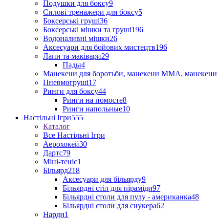
Подушки для боксу
9
Силові тренажери для боксу
5
Боксерські груші
36
Боксерські мішки та груші
196
Водоналивні мішки
26
Аксесуари для бойових мистецтв
196
Лапи та маківари
29
Пады
4
Манекени для боротьби, манекени ММА, манекени 
Пневмогруші
17
Ринги для боксу
44
Ринги на помосте
8
Ринги напольные
10
Настільні Ігри
555
Каталог
Все Настільні Ігри
Аерохокей
30
Дартс
79
Міні-теніс
1
Більярд
218
Аксесуари для більярду
9
Більярдні стіл для піраміди
97
Більярдні столи для пулу - американка
48
Більярдні столи для снукера
62
Нарди
1