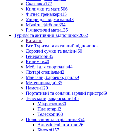
Скакалки
177
Килимки та мати
506
Фітнес тренажери
15
Упори для віджимань
43
М'ячі та фітболи
394
Гімнастичні мати
135
Туризм та активний відпочинок
2062
Каталог
Все Туризм та активний відпочинок
Дорожні сумки та валізи
460
Генератори
35
Килимки
40
Меблі для спортзалів
44
Ліхтарі спеціальні
2
Мангали, барбекю, гриль
9
Метеоприлади
235
Намети
129
Портативні та сонячні зарядні пристрої
9
Телескопи, мікроскопи
145
Мікроскопи
80
Планетарії
2
Телескопи
63
Полювання та стрілянина
354
Алюмінієві штативи
26
Біноклі
157