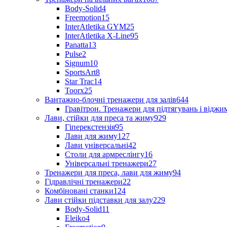
Body-Solid
4
Freemotion
15
InterAtletika GYM
25
InterAtletika X-Line
95
Panatta
13
Pulse
2
Signum
10
SportsArt
8
Star Trac
14
Toorx
25
Вантажно-блочні тренажери для залів
644
Гравітрон. Тренажери для підтягувань і відж
Лави, стійки для преса та жиму
929
Гіперекстензія
95
Лави для жиму
127
Лави універсальні
42
Столи для армреслінгу
16
Універсальні тренажери
27
Тренажери для преса, лави для жиму
94
Гідравлічні тренажери
22
Комбіновані станки
124
Лави стійки підставки для залу
229
Body-Solid
11
Eleiko
4