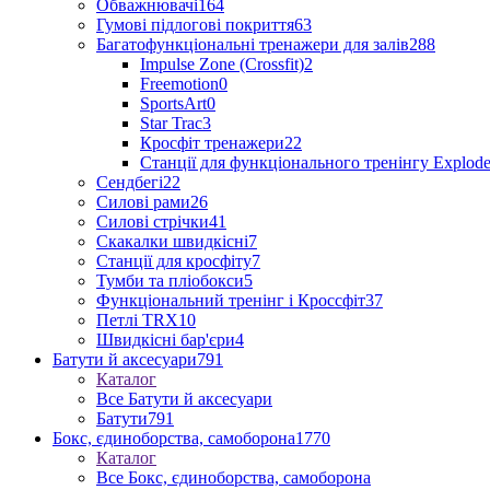
Обважнювачі
164
Гумові підлогові покриття
63
Багатофункціональні тренажери для залів
288
Impulse Zone (Crossfit)
2
Freemotion
0
SportsArt
0
Star Trac
3
Кросфіт тренажери
22
Станції для функціонального тренінгу Explod
Сендбегі
22
Силові рами
26
Силові стрічки
41
Скакалки швидкісні
7
Станції для кросфіту
7
Тумби та пліобокси
5
Функціональний тренінг і Кроссфіт
37
Петлі TRX
10
Швидкісні бар'єри
4
Батути й аксесуари
791
Каталог
Все Батути й аксесуари
Батути
791
Бокс, єдиноборства, самоборона
1770
Каталог
Все Бокс, єдиноборства, самоборона