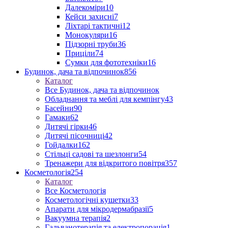
Далекоміри
10
Кейси захисні
7
Ліхтарі тактичні
12
Монокуляри
16
Підзорні труби
36
Приціли
74
Сумки для фототехніки
16
Будинок, дача та відпочинок
856
Каталог
Все Будинок, дача та відпочинок
Обладнання та меблі для кемпінгу
43
Басейни
90
Гамаки
62
Дитячі гірки
46
Дитячі пісочниці
42
Гойдалки
162
Стільці садові та шезлонги
54
Тренажери для відкритого повітря
357
Косметологія
254
Каталог
Все Косметологія
Косметологічні кушетки
33
Апарати для мікродермабразії
5
Вакуумна терапія
2
Гальванотерапія та електропорація
1