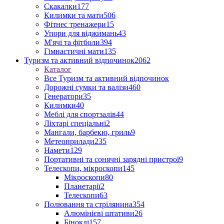
Скакалки
177
Килимки та мати
506
Фітнес тренажери
15
Упори для віджимань
43
М'ячі та фітболи
394
Гімнастичні мати
135
Туризм та активний відпочинок
2062
Каталог
Все Туризм та активний відпочинок
Дорожні сумки та валізи
460
Генератори
35
Килимки
40
Меблі для спортзалів
44
Ліхтарі спеціальні
2
Мангали, барбекю, гриль
9
Метеоприлади
235
Намети
129
Портативні та сонячні зарядні пристрої
9
Телескопи, мікроскопи
145
Мікроскопи
80
Планетарії
2
Телескопи
63
Полювання та стрілянина
354
Алюмінієві штативи
26
Біноклі
157