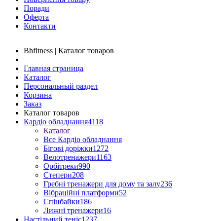
Поради
Оферта
Контакти
Bhfitness | Каталог товаров
Главная страница
Каталог
Персональный раздел
Корзина
Заказ
Каталог товаров
Кардіо обладнання
4118
Каталог
Все Кардіо обладнання
Бігові доріжки
1272
Велотренажери
1163
Орбітреки
990
Степери
208
Гребні тренажери для дому та залу
236
Вібраційні платформи
52
Спінбайки
186
Лижні тренажери
16
Настільний теніс
1237