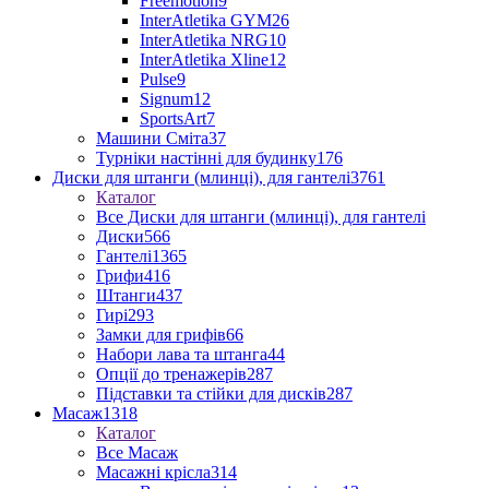
Freemotion
9
InterAtletika GYM
26
InterAtletika NRG
10
InterAtletika Xline
12
Pulse
9
Signum
12
SportsArt
7
Машини Сміта
37
Турніки настінні для будинку
176
Диски для штанги (млинці), для гантелі
3761
Каталог
Все Диски для штанги (млинці), для гантелі
Диски
566
Гантелі
1365
Грифи
416
Штанги
437
Гирі
293
Замки для грифів
66
Набори лава та штанга
44
Опції до тренажерів
287
Підставки та стійки для дисків
287
Масаж
1318
Каталог
Все Масаж
Масажні крісла
314