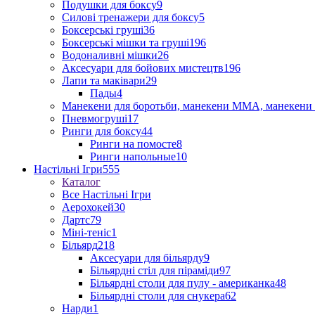
Подушки для боксу
9
Силові тренажери для боксу
5
Боксерські груші
36
Боксерські мішки та груші
196
Водоналивні мішки
26
Аксесуари для бойових мистецтв
196
Лапи та маківари
29
Пады
4
Манекени для боротьби, манекени ММА, манекени 
Пневмогруші
17
Ринги для боксу
44
Ринги на помосте
8
Ринги напольные
10
Настільні Ігри
555
Каталог
Все Настільні Ігри
Аерохокей
30
Дартс
79
Міні-теніс
1
Більярд
218
Аксесуари для більярду
9
Більярдні стіл для піраміди
97
Більярдні столи для пулу - американка
48
Більярдні столи для снукера
62
Нарди
1