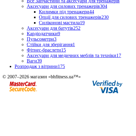
Все Запчастини та аксесуари для тренажерів
Аксесуари для силових тренажерів
304
Килимки під тренажери
44
Опції для силових тренажерів
230
Силіконові мастила
19
Аксесуари для батутів
252
Кардіодатчики
9
Пульсометри
3
Стійки для зберігання
1
Фітнес-браслети
15
Аксесуари для медичних меблів та техніки
17
Ваги
39
Розпродаж з вітрини
175
© 2007–2026 магазин «bhfitness.ua™»