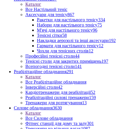
Каталог
Все Настільний теніс
Аксесуари для тенісу
867
Ракетки для настільного тенісу
334
Набори для настільного тенісу
75
М'ячі для настільного тенісу
96
Тенісні сітки
58
Накладки аерозолі та інші аксесуари
192
Гармати для настільного тенісу
12
Чохли для тенісних столів
12
Професійні тенісні столи
44
Тенісні столи для закритих приміщень
197
Всепогодні тенісні столи
141
Реабілітаційне обладнання
291
Каталог
Все Реабілітаційне обладнання
Інверсійні столи
42
Кардіотренажери для реабілітації
52
Реабілітаційні силові тренажери
159
Тренажери для розтягування
13
Силове обладнання
3630
Каталог
Все Силове обладнання
Фітнес станції для дому та залу
301
Тренажери на вільних вагах
1087