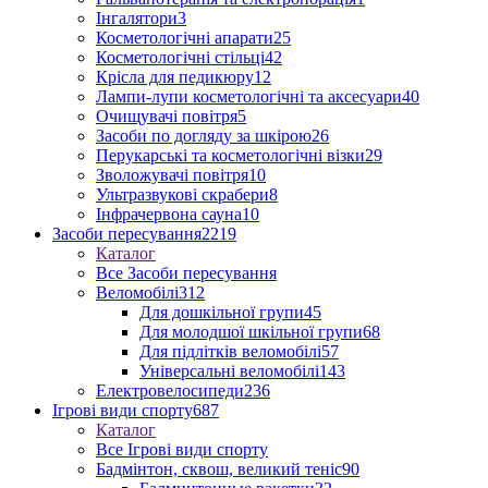
Інгалятори
3
Косметологічні апарати
25
Косметологічні стільці
42
Крісла для педикюру
12
Лампи-лупи косметологічні та аксесуари
40
Очищувачі повітря
5
Засоби по догляду за шкірою
26
Перукарські та косметологічні візки
29
Зволожувачі повітря
10
Ультразвукові скрабери
8
Інфрачервона сауна
10
Засоби пересування
2219
Каталог
Все Засоби пересування
Веломобілі
312
Для дошкільної групи
45
Для молодшої шкільної групи
68
Для підлітків веломобілі
57
Універсальні веломобілі
143
Електровелосипеди
236
Ігрові види спорту
687
Каталог
Все Ігрові види спорту
Бадмінтон, сквош, великий теніс
90