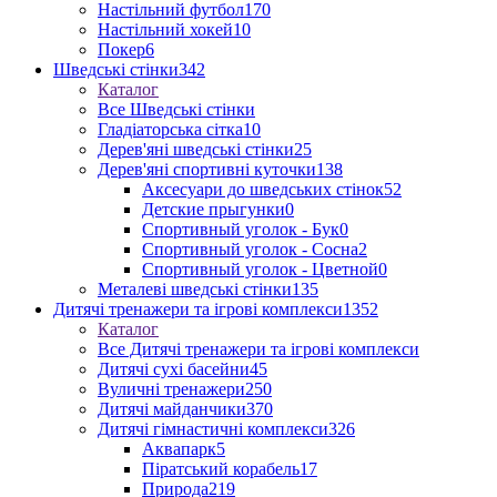
Настільний футбол
170
Настільний хокей
10
Покер
6
Шведські стінки
342
Каталог
Все Шведські стінки
Гладіаторська сітка
10
Дерев'яні шведські стінки
25
Дерев'яні спортивні куточки
138
Аксесуари до шведських стінок
52
Детские прыгунки
0
Спортивный уголок - Бук
0
Спортивный уголок - Сосна
2
Спортивный уголок - Цветной
0
Металеві шведські стінки
135
Дитячі тренажери та ігрові комплекси
1352
Каталог
Все Дитячі тренажери та ігрові комплекси
Дитячі сухі басейни
45
Вуличні тренажери
250
Дитячі майданчики
370
Дитячі гімнастичні комплекси
326
Аквапарк
5
Піратський корабель
17
Природа
219