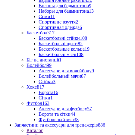
Бадминтонные ракетки
32
Воланы для бадминтона
9
Наборы для бадминтона
13
Сітки
11
Спортивне взуття
2
Спортивная одежда
6
Баскетбол
317
Баскетбольні стійки
108
Баскетбольні щити
82
Баскетбольные кольца
19
Баскетбольні м'ячі
108
Біг на дистанції
1
Волейбол
99
Аксесуари для волейболу
9
Волейбольный мячи
87
Стійки
3
Хокей
17
Ворота
16
Сітки
1
Футбол
163
Аксесуари для футболу
57
Ворота та сітки
44
Футбольный мяч
38
Запчастини та аксесуари для тренажерів
886
Каталог