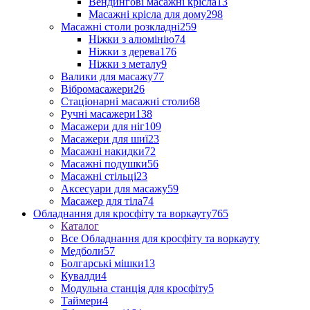
Вендингові масажні крісла
13
Масажні крісла для дому
298
Масажні столи розкладні
259
Ніжки з алюмінію
74
Ніжки з дерева
176
Ніжки з металу
9
Валики для масажу
77
Вібромасажери
26
Стаціонарні масажні столи
68
Ручні масажери
138
Масажери для ніг
109
Масажери для шиї
23
Масажні накидки
72
Масажні подушки
56
Масажні стільці
23
Аксесуари для масажу
59
Масажер для тіла
74
Обладнання для кросфіту та воркауту
765
Каталог
Все Обладнання для кросфіту та воркауту
Медболи
57
Болгарські мішки
13
Кувалди
4
Модульна станція для кросфіту
5
Таймери
4