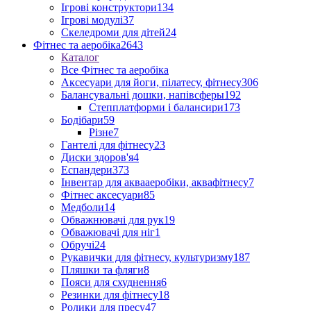
Ігрові конструктори
134
Ігрові модулі
37
Скеледроми для дітей
24
Фітнес та аеробіка
2643
Каталог
Все Фітнес та аеробіка
Аксесуари для йоги, пілатесу, фітнесу
306
Балансувальні дошки, напівсферы
192
Степплатформи і балансири
173
Бодібари
59
Різне
7
Гантелі для фітнесу
23
Диски здоров'я
4
Еспандери
373
Інвентар для аквааеробіки, аквафітнесу
7
Фітнес аксесуари
85
Медболи
14
Обважнювачі для рук
19
Обважювачі для ніг
1
Обручі
24
Рукавички для фітнесу, культуризму
187
Пляшки та фляги
8
Пояси для схуднення
6
Резинки для фітнесу
18
Ролики для пресу
47