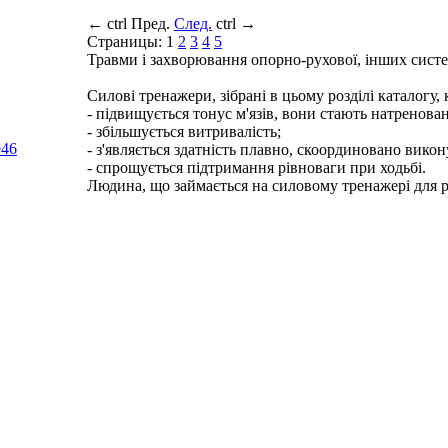
←
ctrl
Пред.
След.
ctrl
→
Страницы:
1
2
3
4
5
Травми і захворювання опорно-рухової, інших систем
Силові тренажери, зібрані в цьому розділі каталогу
- підвищується тонус м'язів, вони стають натренова
- збільшується витривалість;
e
46
- з'являється здатність плавно, скоординовано викон
- спрощується підтримання рівноваги при ходьбі.
Людина, що займається на силовому тренажері для ре