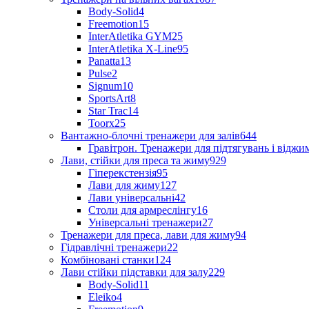
Body-Solid
4
Freemotion
15
InterAtletika GYM
25
InterAtletika X-Line
95
Panatta
13
Pulse
2
Signum
10
SportsArt
8
Star Trac
14
Toorx
25
Вантажно-блочні тренажери для залів
644
Гравітрон. Тренажери для підтягувань і відж
Лави, стійки для преса та жиму
929
Гіперекстензія
95
Лави для жиму
127
Лави універсальні
42
Столи для армреслінгу
16
Універсальні тренажери
27
Тренажери для преса, лави для жиму
94
Гідравлічні тренажери
22
Комбіновані станки
124
Лави стійки підставки для залу
229
Body-Solid
11
Eleiko
4