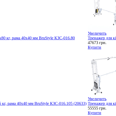
Увеличить
х80 кг, рама 40х40 мм BruStyle КЗС-016.80
Тренажер для кі
47673
грн.
Купити
Увеличить
5 кг, рама 40х40 мм BruStyle КЗС-016.105 (20633)
Тренажер для кі
55555
грн.
Купити