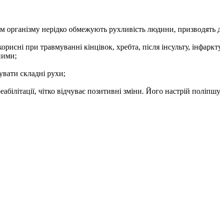
 організму нерідко обмежують рухливість людини, призводять до 
, корисні при травмуванні кінцівок, хребта, після інсульту, інф
ними;
увати складні рухи;
абілітації, чітко відчуває позитивні зміни. Його настрій поліпш