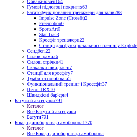
Обважнювачі
164
Гумові підлогові покриття
63
Багатофункціональні тренажери для залів
288
Impulse Zone (Crossfit)
2
Freemotion
0
SportsArt
0
Star Trac
3
Кросфіт тренажери
22
Станції для функціонального тренінгу Explod
Сендбегі
22
Силові рами
26
Силові стрічки
41
Скакалки швидкісні
7
Станції для кросфіту
7
Тумби та пліобокси
5
Функціональний тренінг і Кроссфіт
37
Петлі TRX
10
Швидкісні бар'єри
4
Батути й аксесуари
791
Каталог
Все Батути й аксесуари
Батути
791
Бокс, єдиноборства, самоборона
1770
Каталог
Все Бокс, єдиноборства, самоборона