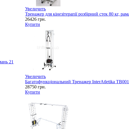
Увеличить
Тренажер для кінезітерапії розбірний стек 80 кг, ра
26426
грн.
Купити
имань
21
Увеличить
Багатофункціональний Тренажер InterAtletika TB001
28750
грн.
Купити