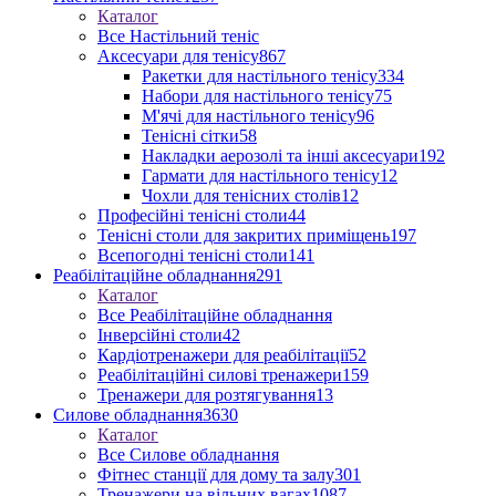
Каталог
Все Настільний теніс
Аксесуари для тенісу
867
Ракетки для настільного тенісу
334
Набори для настільного тенісу
75
М'ячі для настільного тенісу
96
Тенісні сітки
58
Накладки аерозолі та інші аксесуари
192
Гармати для настільного тенісу
12
Чохли для тенісних столів
12
Професійні тенісні столи
44
Тенісні столи для закритих приміщень
197
Всепогодні тенісні столи
141
Реабілітаційне обладнання
291
Каталог
Все Реабілітаційне обладнання
Інверсійні столи
42
Кардіотренажери для реабілітації
52
Реабілітаційні силові тренажери
159
Тренажери для розтягування
13
Силове обладнання
3630
Каталог
Все Силове обладнання
Фітнес станції для дому та залу
301
Тренажери на вільних вагах
1087