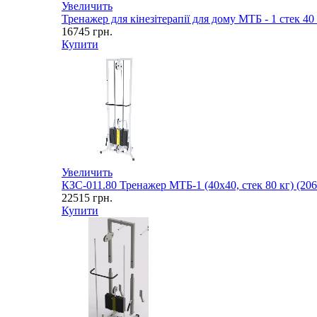
Увеличить
Тренажер для кінезітерапії для дому МТБ - 1 стек 40
16745
грн.
Купити
Увеличить
КЗС-011.80 Тренажер МТБ-1 (40х40, стек 80 кг) (206
22515
грн.
Купити