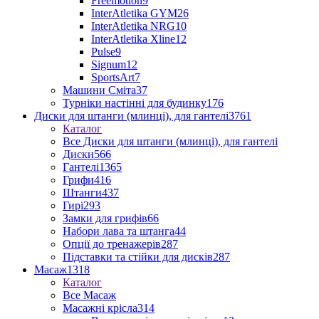
Freemotion
9
InterAtletika GYM
26
InterAtletika NRG
10
InterAtletika Xline
12
Pulse
9
Signum
12
SportsArt
7
Машини Сміта
37
Турніки настінні для будинку
176
Диски для штанги (млинці), для гантелі
3761
Каталог
Все Диски для штанги (млинці), для гантелі
Диски
566
Гантелі
1365
Грифи
416
Штанги
437
Гирі
293
Замки для грифів
66
Набори лава та штанга
44
Опції до тренажерів
287
Підставки та стійки для дисків
287
Масаж
1318
Каталог
Все Масаж
Масажні крісла
314