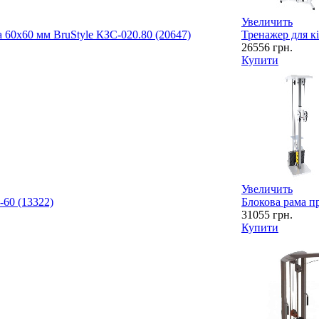
Увеличить
ма 60х60 мм BruStyle КЗС-020.80 (20647)
Тренажер для кі
26556
грн.
Купити
Увеличить
-60 (13322)
Блокова рама пр
31055
грн.
Купити