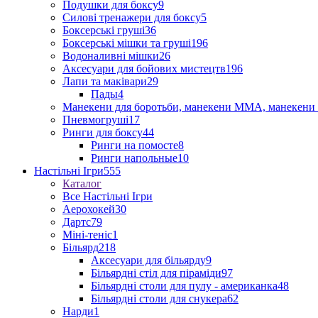
Подушки для боксу
9
Силові тренажери для боксу
5
Боксерські груші
36
Боксерські мішки та груші
196
Водоналивні мішки
26
Аксесуари для бойових мистецтв
196
Лапи та маківари
29
Пады
4
Манекени для боротьби, манекени ММА, манекени 
Пневмогруші
17
Ринги для боксу
44
Ринги на помосте
8
Ринги напольные
10
Настільні Ігри
555
Каталог
Все Настільні Ігри
Аерохокей
30
Дартс
79
Міні-теніс
1
Більярд
218
Аксесуари для більярду
9
Більярдні стіл для піраміди
97
Більярдні столи для пулу - американка
48
Більярдні столи для снукера
62
Нарди
1