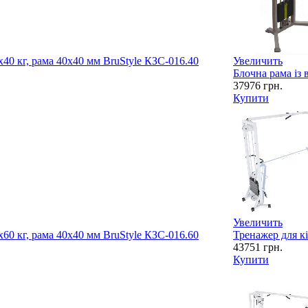
х40 кг, рама 40х40 мм BruStyle КЗС-016.40
Увеличить
Блочна рама із 
37976
грн.
Купити
Увеличить
х60 кг, рама 40х40 мм BruStyle КЗС-016.60
Тренажер для кі
43751
грн.
Купити