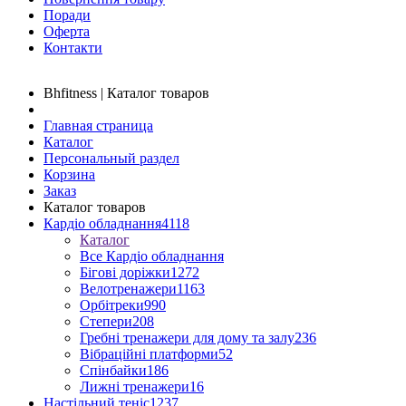
Поради
Оферта
Контакти
Bhfitness | Каталог товаров
Главная страница
Каталог
Персональный раздел
Корзина
Заказ
Каталог товаров
Кардіо обладнання
4118
Каталог
Все Кардіо обладнання
Бігові доріжки
1272
Велотренажери
1163
Орбітреки
990
Степери
208
Гребні тренажери для дому та залу
236
Вібраційні платформи
52
Спінбайки
186
Лижні тренажери
16
Настільний теніс
1237