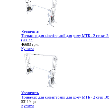
Увеличить
Тренажер для кінезітерапії для дому МТБ - 2 стеки 2
(20632)
46683
грн.
Купити
Увеличить
Тренажер для кінезітерапії для дому МТБ - 2 стек 10
53119
грн.
Купити