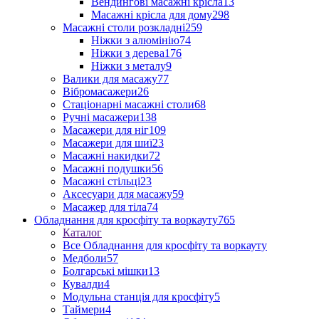
Вендингові масажні крісла
13
Масажні крісла для дому
298
Масажні столи розкладні
259
Ніжки з алюмінію
74
Ніжки з дерева
176
Ніжки з металу
9
Валики для масажу
77
Вібромасажери
26
Стаціонарні масажні столи
68
Ручні масажери
138
Масажери для ніг
109
Масажери для шиї
23
Масажні накидки
72
Масажні подушки
56
Масажні стільці
23
Аксесуари для масажу
59
Масажер для тіла
74
Обладнання для кросфіту та воркауту
765
Каталог
Все Обладнання для кросфіту та воркауту
Медболи
57
Болгарські мішки
13
Кувалди
4
Модульна станція для кросфіту
5
Таймери
4