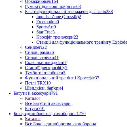
Обважнювачі
164
Гумові підлогові покриття
63
Багатофункціональні тренажери для залів
288
Impulse Zone (Crossfit)
2
Freemotion
0
SportsArt
0
Star Trac
3
Кросфіт тренажери
22
Станції для функціонального тренінгу Explod
Сендбегі
22
Силові рами
26
Силові стрічки
41
Скакалки швидкісні
7
Станції для кросфіту
7
Тумби та пліобокси
5
Функціональний тренінг і Кроссфіт
37
Петлі TRX
10
Швидкісні бар'єри
4
Батути й аксесуари
791
Каталог
Все Батути й аксесуари
Батути
791
Бокс, єдиноборства, самоборона
1770
Каталог
Все Бокс, єдиноборства, самоборона