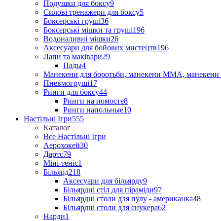
Подушки для боксу
9
Силові тренажери для боксу
5
Боксерські груші
36
Боксерські мішки та груші
196
Водоналивні мішки
26
Аксесуари для бойових мистецтв
196
Лапи та маківари
29
Пады
4
Манекени для боротьби, манекени ММА, манекени 
Пневмогруші
17
Ринги для боксу
44
Ринги на помосте
8
Ринги напольные
10
Настільні Ігри
555
Каталог
Все Настільні Ігри
Аерохокей
30
Дартс
79
Міні-теніс
1
Більярд
218
Аксесуари для більярду
9
Більярдні стіл для піраміди
97
Більярдні столи для пулу - американка
48
Більярдні столи для снукера
62
Нарди
1