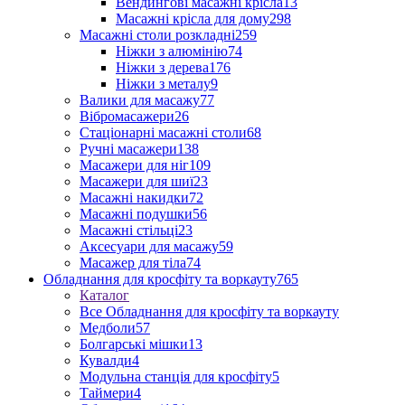
Вендингові масажні крісла
13
Масажні крісла для дому
298
Масажні столи розкладні
259
Ніжки з алюмінію
74
Ніжки з дерева
176
Ніжки з металу
9
Валики для масажу
77
Вібромасажери
26
Стаціонарні масажні столи
68
Ручні масажери
138
Масажери для ніг
109
Масажери для шиї
23
Масажні накидки
72
Масажні подушки
56
Масажні стільці
23
Аксесуари для масажу
59
Масажер для тіла
74
Обладнання для кросфіту та воркауту
765
Каталог
Все Обладнання для кросфіту та воркауту
Медболи
57
Болгарські мішки
13
Кувалди
4
Модульна станція для кросфіту
5
Таймери
4