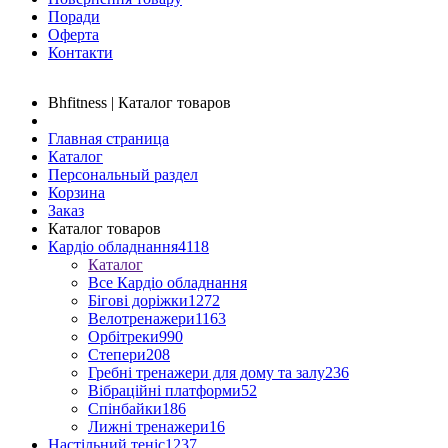
Поради
Оферта
Контакти
Bhfitness | Каталог товаров
Главная страница
Каталог
Персональный раздел
Корзина
Заказ
Каталог товаров
Кардіо обладнання
4118
Каталог
Все Кардіо обладнання
Бігові доріжки
1272
Велотренажери
1163
Орбітреки
990
Степери
208
Гребні тренажери для дому та залу
236
Вібраційні платформи
52
Спінбайки
186
Лижні тренажери
16
Настільний теніс
1237