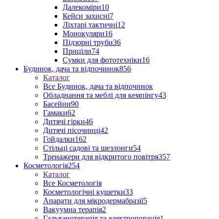
Далекоміри
10
Кейси захисні
7
Ліхтарі тактичні
12
Монокуляри
16
Підзорні труби
36
Приціли
74
Сумки для фототехніки
16
Будинок, дача та відпочинок
856
Каталог
Все Будинок, дача та відпочинок
Обладнання та меблі для кемпінгу
43
Басейни
90
Гамаки
62
Дитячі гірки
46
Дитячі пісочниці
42
Гойдалки
162
Стільці садові та шезлонги
54
Тренажери для відкритого повітря
357
Косметологія
254
Каталог
Все Косметологія
Косметологічні кушетки
33
Апарати для мікродермабразії
5
Вакуумна терапія
2
Гальванотерапія та електропорація
1