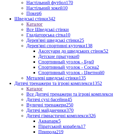
Настільний футбол
170
Настільний хокей
10
Покер
6
Шведські стінки
342
Каталог
Все Шведські стінки
Гладіаторська сітка
10
Дерев'яні шведські стінки
25
Дерев'яні спортивні куточки
138
Аксесуари до шведських стінок
52
Детские прыгунки
0
Спортивный уголок - Бук
0
Спортивный уголок - Сосна
2
Спортивный уголок - Цветной
0
Металеві шведські стінки
135
Дитячі тренажери та ігрові комплекси
1352
Каталог
Все Дитячі тренажери та ігрові комплекси
Дитячі сухі басейни
45
Вуличні тренажери
250
Дитячі майданчики
370
Дитячі гімнастичні комплекси
326
Аквапарк
5
Піратський корабель
17
Природа
219