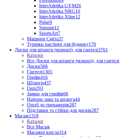
Freemotion
9
InterAtletika GYM
26
InterAtletika NRG
10
InterAtletika Xline
12
Pulse
9
Signum
12
SportsArt
7
Машини Сміта
37
Турніки настінні для будинку
176
Диски для штанги (млинці), для гантелі
3761
Каталог
Все Диски для штанги (млинці), для гантелі
Диски
566
Гантелі
1365
Грифи
416
Штанги
437
Гирі
293
Замки для грифів
66
Набори лава та штанга
44
Опції до тренажерів
287
Підставки та стійки для дисків
287
Масаж
1318
Каталог
Все Масаж
Масажні крісла
314