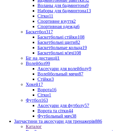
Бадминтонные ракетки
32
Воланы для бадминтона
9
Наборы для бадминтона
13
Сітки
11
Спортивне взуття
2
Спортивная одежда
6
Баскетбол
317
Баскетбольні стійки
108
Баскетбольні щити
82
Баскетбольные кольца
19
Баскетбольні м'ячі
108
Біг на дистанції
1
Волейбол
99
Аксесуари для волейболу
9
Волейбольный мячи
87
Стійки
3
Хокей
17
Ворота
16
Сітки
1
Футбол
163
Аксесуари для футболу
57
Ворота та сітки
44
Футбольный мяч
38
Запчастини та аксесуари для тренажерів
886
Каталог