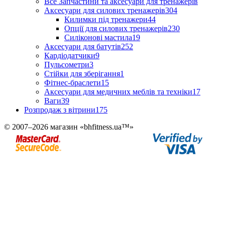
Все Запчастини та аксесуари для тренажерів
Аксесуари для силових тренажерів
304
Килимки під тренажери
44
Опції для силових тренажерів
230
Силіконові мастила
19
Аксесуари для батутів
252
Кардіодатчики
9
Пульсометри
3
Стійки для зберігання
1
Фітнес-браслети
15
Аксесуари для медичних меблів та техніки
17
Ваги
39
Розпродаж з вітрини
175
© 2007–2026 магазин «bhfitness.ua™»