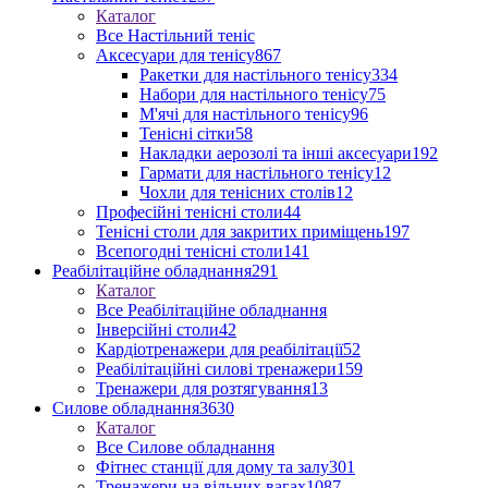
Каталог
Все Настільний теніс
Аксесуари для тенісу
867
Ракетки для настільного тенісу
334
Набори для настільного тенісу
75
М'ячі для настільного тенісу
96
Тенісні сітки
58
Накладки аерозолі та інші аксесуари
192
Гармати для настільного тенісу
12
Чохли для тенісних столів
12
Професійні тенісні столи
44
Тенісні столи для закритих приміщень
197
Всепогодні тенісні столи
141
Реабілітаційне обладнання
291
Каталог
Все Реабілітаційне обладнання
Інверсійні столи
42
Кардіотренажери для реабілітації
52
Реабілітаційні силові тренажери
159
Тренажери для розтягування
13
Силове обладнання
3630
Каталог
Все Силове обладнання
Фітнес станції для дому та залу
301
Тренажери на вільних вагах
1087