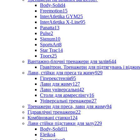
Body-Solid
4
Freemotion
15
InterAtletika GYM
25
InterAtletika X-Line
95
Panatta
13
Pulse
2
Signum
10
SportsArt
8
Star Trac
14
Toorx
25
Вантажно-блочні тренажери для залів
644
Гравітрон. Тренажери для підтягувань і відж
Лави, стійки для преса та жиму
929
Гіперекстензія
95
Лави для жиму
127
Лави універсальні
42
Столи для армреслінгу
16
Універсальні тренажери
27
Тренажери для преса, лави для жиму
94
Гідравлічні тренажери
22
Комбіновані станки
124
Лави стійки підставки для залу
229
Body-Solid
11
Eleiko
4