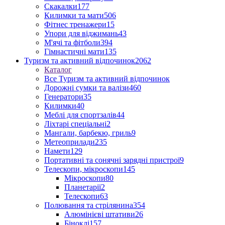
Скакалки
177
Килимки та мати
506
Фітнес тренажери
15
Упори для віджимань
43
М'ячі та фітболи
394
Гімнастичні мати
135
Туризм та активний відпочинок
2062
Каталог
Все Туризм та активний відпочинок
Дорожні сумки та валізи
460
Генератори
35
Килимки
40
Меблі для спортзалів
44
Ліхтарі спеціальні
2
Мангали, барбекю, гриль
9
Метеоприлади
235
Намети
129
Портативні та сонячні зарядні пристрої
9
Телескопи, мікроскопи
145
Мікроскопи
80
Планетарії
2
Телескопи
63
Полювання та стрілянина
354
Алюмінієві штативи
26
Біноклі
157