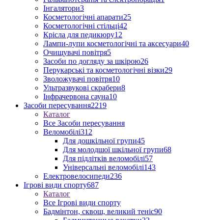
Інгалятори
3
Косметологічні апарати
25
Косметологічні стільці
42
Крісла для педикюру
12
Лампи-лупи косметологічні та аксесуари
40
Очищувачі повітря
5
Засоби по догляду за шкірою
26
Перукарські та косметологічні візки
29
Зволожувачі повітря
10
Ультразвукові скрабери
8
Інфрачервона сауна
10
Засоби пересування
2219
Каталог
Все Засоби пересування
Веломобілі
312
Для дошкільної групи
45
Для молодшої шкільної групи
68
Для підлітків веломобілі
57
Універсальні веломобілі
143
Електровелосипеди
236
Ігрові види спорту
687
Каталог
Все Ігрові види спорту
Бадмінтон, сквош, великий теніс
90