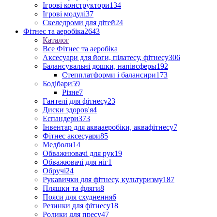
Ігрові конструктори
134
Ігрові модулі
37
Скеледроми для дітей
24
Фітнес та аеробіка
2643
Каталог
Все Фітнес та аеробіка
Аксесуари для йоги, пілатесу, фітнесу
306
Балансувальні дошки, напівсферы
192
Степплатформи і балансири
173
Бодібари
59
Різне
7
Гантелі для фітнесу
23
Диски здоров'я
4
Еспандери
373
Інвентар для аквааеробіки, аквафітнесу
7
Фітнес аксесуари
85
Медболи
14
Обважнювачі для рук
19
Обважювачі для ніг
1
Обручі
24
Рукавички для фітнесу, культуризму
187
Пляшки та фляги
8
Пояси для схуднення
6
Резинки для фітнесу
18
Ролики для пресу
47