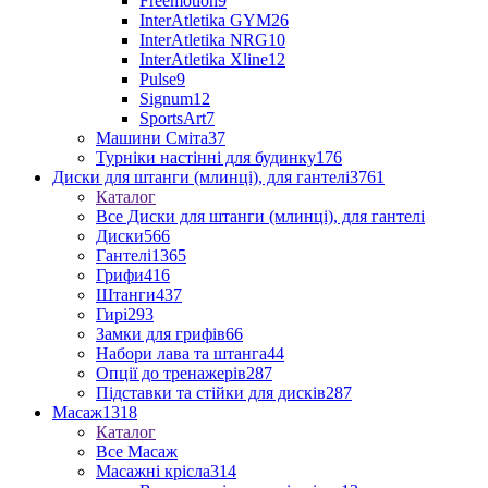
Freemotion
9
InterAtletika GYM
26
InterAtletika NRG
10
InterAtletika Xline
12
Pulse
9
Signum
12
SportsArt
7
Машини Сміта
37
Турніки настінні для будинку
176
Диски для штанги (млинці), для гантелі
3761
Каталог
Все Диски для штанги (млинці), для гантелі
Диски
566
Гантелі
1365
Грифи
416
Штанги
437
Гирі
293
Замки для грифів
66
Набори лава та штанга
44
Опції до тренажерів
287
Підставки та стійки для дисків
287
Масаж
1318
Каталог
Все Масаж
Масажні крісла
314