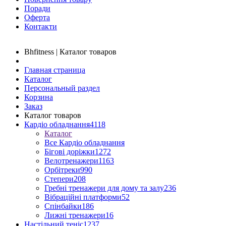
Поради
Оферта
Контакти
Bhfitness | Каталог товаров
Главная страница
Каталог
Персональный раздел
Корзина
Заказ
Каталог товаров
Кардіо обладнання
4118
Каталог
Все Кардіо обладнання
Бігові доріжки
1272
Велотренажери
1163
Орбітреки
990
Степери
208
Гребні тренажери для дому та залу
236
Вібраційні платформи
52
Спінбайки
186
Лижні тренажери
16
Настільний теніс
1237