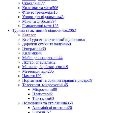
Скакалки
177
Килимки та мати
506
Фітнес тренажери
15
Упори для віджимань
43
М'ячі та фітболи
394
Гімнастичні мати
135
Туризм та активний відпочинок
2062
Каталог
Все Туризм та активний відпочинок
Дорожні сумки та валізи
460
Генератори
35
Килимки
40
Меблі для спортзалів
44
Ліхтарі спеціальні
2
Мангали, барбекю, гриль
9
Метеоприлади
235
Намети
129
Портативні та сонячні зарядні пристрої
9
Телескопи, мікроскопи
145
Мікроскопи
80
Планетарії
2
Телескопи
63
Полювання та стрілянина
354
Алюмінієві штативи
26
Біноклі
157