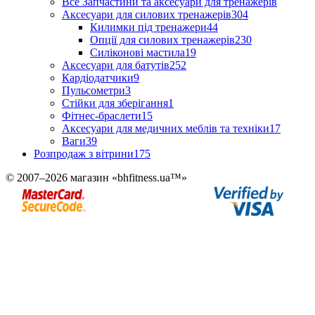
Все Запчастини та аксесуари для тренажерів
Аксесуари для силових тренажерів
304
Килимки під тренажери
44
Опції для силових тренажерів
230
Силіконові мастила
19
Аксесуари для батутів
252
Кардіодатчики
9
Пульсометри
3
Стійки для зберігання
1
Фітнес-браслети
15
Аксесуари для медичних меблів та техніки
17
Ваги
39
Розпродаж з вітрини
175
© 2007–2026 магазин «bhfitness.ua™»