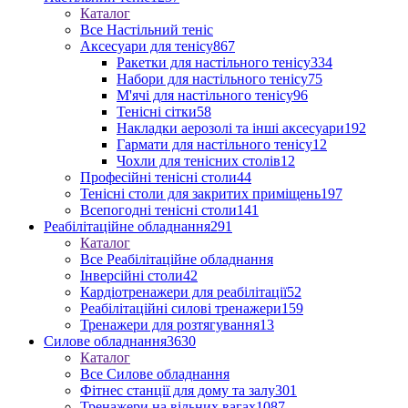
Каталог
Все Настільний теніс
Аксесуари для тенісу
867
Ракетки для настільного тенісу
334
Набори для настільного тенісу
75
М'ячі для настільного тенісу
96
Тенісні сітки
58
Накладки аерозолі та інші аксесуари
192
Гармати для настільного тенісу
12
Чохли для тенісних столів
12
Професійні тенісні столи
44
Тенісні столи для закритих приміщень
197
Всепогодні тенісні столи
141
Реабілітаційне обладнання
291
Каталог
Все Реабілітаційне обладнання
Інверсійні столи
42
Кардіотренажери для реабілітації
52
Реабілітаційні силові тренажери
159
Тренажери для розтягування
13
Силове обладнання
3630
Каталог
Все Силове обладнання
Фітнес станції для дому та залу
301
Тренажери на вільних вагах
1087