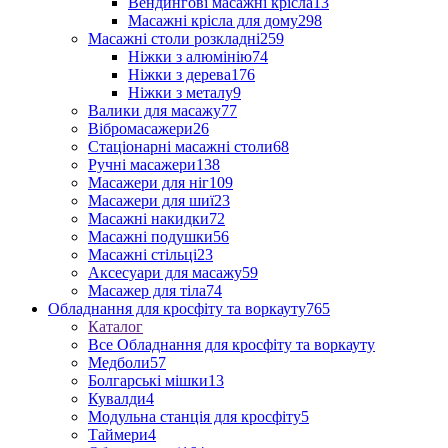
Вендингові масажні крісла
13
Масажні крісла для дому
298
Масажні столи розкладні
259
Ніжки з алюмінію
74
Ніжки з дерева
176
Ніжки з металу
9
Валики для масажу
77
Вібромасажери
26
Стаціонарні масажні столи
68
Ручні масажери
138
Масажери для ніг
109
Масажери для шиї
23
Масажні накидки
72
Масажні подушки
56
Масажні стільці
23
Аксесуари для масажу
59
Масажер для тіла
74
Обладнання для кросфіту та воркауту
765
Каталог
Все Обладнання для кросфіту та воркауту
Медболи
57
Болгарські мішки
13
Кувалди
4
Модульна станція для кросфіту
5
Таймери
4