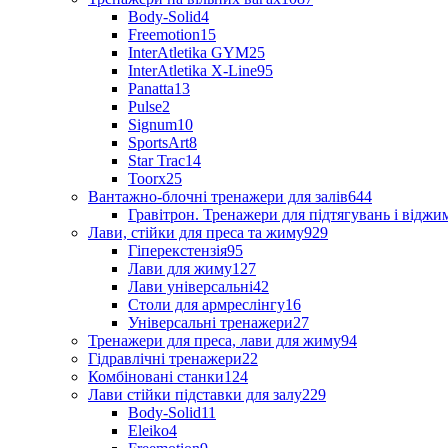
Body-Solid
4
Freemotion
15
InterAtletika GYM
25
InterAtletika X-Line
95
Panatta
13
Pulse
2
Signum
10
SportsArt
8
Star Trac
14
Toorx
25
Вантажно-блочні тренажери для залів
644
Гравітрон. Тренажери для підтягувань і відж
Лави, стійки для преса та жиму
929
Гіперекстензія
95
Лави для жиму
127
Лави універсальні
42
Столи для армреслінгу
16
Універсальні тренажери
27
Тренажери для преса, лави для жиму
94
Гідравлічні тренажери
22
Комбіновані станки
124
Лави стійки підставки для залу
229
Body-Solid
11
Eleiko
4