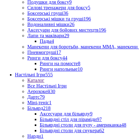
Подушки для боксу
9
Силові тренажери для боксу
5
Боксерські груші
36
Боксерські мішки та груші
196
Водоналивні мішки
26
Аксесуари для бойових мистецтв
196
Лапи та маківари
29
Пады
4
Манекени для боротьби, манекени ММА, манекени 
Пневмогруші
17
Ринги для боксу
44
Ринги на помосте
8
Ринги напольные
10
Настільні Ігри
555
Каталог
Все Настільні Ігри
Аерохокей
30
Дартс
79
Міні-теніс
1
Більярд
218
Аксесуари для більярду
9
Більярдні стіл для піраміди
97
Більярдні столи для пулу - американка
48
Більярдні столи для снукера
62
Нарди
1