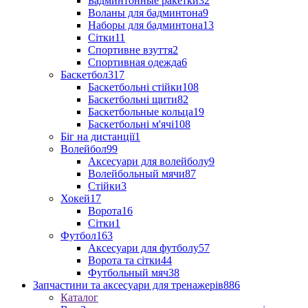
Бадминтонные ракетки
32
Воланы для бадминтона
9
Наборы для бадминтона
13
Сітки
11
Спортивне взуття
2
Спортивная одежда
6
Баскетбол
317
Баскетбольні стійки
108
Баскетбольні щити
82
Баскетбольные кольца
19
Баскетбольні м'ячі
108
Біг на дистанції
1
Волейбол
99
Аксесуари для волейболу
9
Волейбольный мячи
87
Стійки
3
Хокей
17
Ворота
16
Сітки
1
Футбол
163
Аксесуари для футболу
57
Ворота та сітки
44
Футбольный мяч
38
Запчастини та аксесуари для тренажерів
886
Каталог