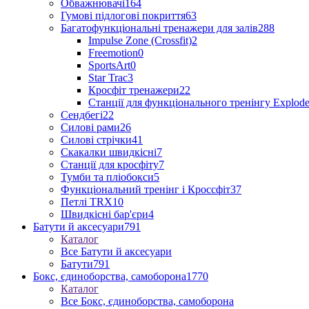
Обважнювачі
164
Гумові підлогові покриття
63
Багатофункціональні тренажери для залів
288
Impulse Zone (Crossfit)
2
Freemotion
0
SportsArt
0
Star Trac
3
Кросфіт тренажери
22
Станції для функціонального тренінгу Explod
Сендбегі
22
Силові рами
26
Силові стрічки
41
Скакалки швидкісні
7
Станції для кросфіту
7
Тумби та пліобокси
5
Функціональний тренінг і Кроссфіт
37
Петлі TRX
10
Швидкісні бар'єри
4
Батути й аксесуари
791
Каталог
Все Батути й аксесуари
Батути
791
Бокс, єдиноборства, самоборона
1770
Каталог
Все Бокс, єдиноборства, самоборона