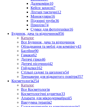
Далекоміри
10
Кейси захисні
7
Ліхтарі тактичні
12
Монокуляри
16
Підзорні труби
36
Приціли
74
Сумки для фототехніки
16
Будинок, дача та відпочинок
856
Каталог
Все Будинок, дача та відпочинок
Обладнання та меблі для кемпінгу
43
Басейни
90
Гамаки
62
Дитячі гірки
46
Дитячі пісочниці
42
Гойдалки
162
Стільці садові та шезлонги
54
Тренажери для відкритого повітря
357
Косметологія
254
Каталог
Все Косметологія
Косметологічні кушетки
33
Апарати для мікродермабразії
5
Вакуумна терапія
2
Гальванотерапія та електропорація
1