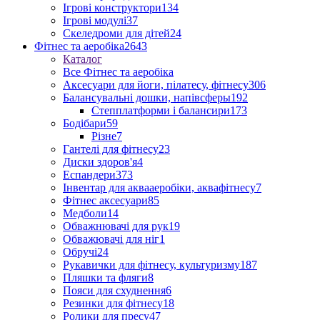
Ігрові конструктори
134
Ігрові модулі
37
Скеледроми для дітей
24
Фітнес та аеробіка
2643
Каталог
Все Фітнес та аеробіка
Аксесуари для йоги, пілатесу, фітнесу
306
Балансувальні дошки, напівсферы
192
Степплатформи і балансири
173
Бодібари
59
Різне
7
Гантелі для фітнесу
23
Диски здоров'я
4
Еспандери
373
Інвентар для аквааеробіки, аквафітнесу
7
Фітнес аксесуари
85
Медболи
14
Обважнювачі для рук
19
Обважювачі для ніг
1
Обручі
24
Рукавички для фітнесу, культуризму
187
Пляшки та фляги
8
Пояси для схуднення
6
Резинки для фітнесу
18
Ролики для пресу
47