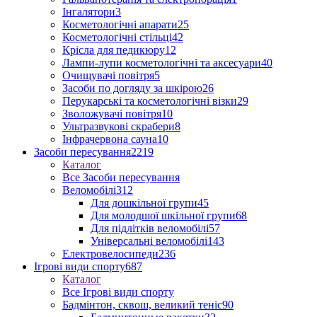
Інгалятори
3
Косметологічні апарати
25
Косметологічні стільці
42
Крісла для педикюру
12
Лампи-лупи косметологічні та аксесуари
40
Очищувачі повітря
5
Засоби по догляду за шкірою
26
Перукарські та косметологічні візки
29
Зволожувачі повітря
10
Ультразвукові скрабери
8
Інфрачервона сауна
10
Засоби пересування
2219
Каталог
Все Засоби пересування
Веломобілі
312
Для дошкільної групи
45
Для молодшої шкільної групи
68
Для підлітків веломобілі
57
Універсальні веломобілі
143
Електровелосипеди
236
Ігрові види спорту
687
Каталог
Все Ігрові види спорту
Бадмінтон, сквош, великий теніс
90