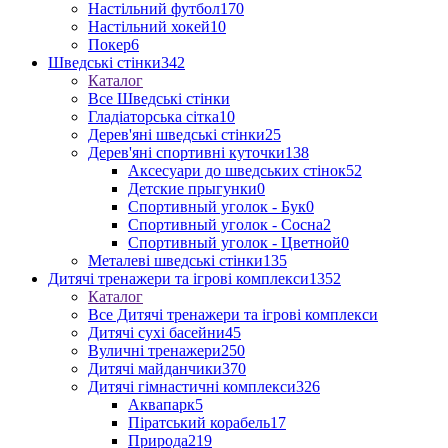
Настільний футбол
170
Настільний хокей
10
Покер
6
Шведські стінки
342
Каталог
Все Шведські стінки
Гладіаторська сітка
10
Дерев'яні шведські стінки
25
Дерев'яні спортивні куточки
138
Аксесуари до шведських стінок
52
Детские прыгунки
0
Спортивный уголок - Бук
0
Спортивный уголок - Сосна
2
Спортивный уголок - Цветной
0
Металеві шведські стінки
135
Дитячі тренажери та ігрові комплекси
1352
Каталог
Все Дитячі тренажери та ігрові комплекси
Дитячі сухі басейни
45
Вуличні тренажери
250
Дитячі майданчики
370
Дитячі гімнастичні комплекси
326
Аквапарк
5
Піратський корабель
17
Природа
219