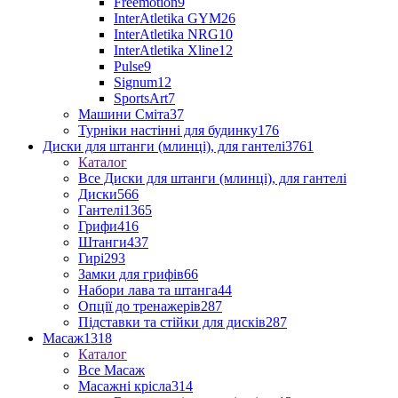
Freemotion
9
InterAtletika GYM
26
InterAtletika NRG
10
InterAtletika Xline
12
Pulse
9
Signum
12
SportsArt
7
Машини Сміта
37
Турніки настінні для будинку
176
Диски для штанги (млинці), для гантелі
3761
Каталог
Все Диски для штанги (млинці), для гантелі
Диски
566
Гантелі
1365
Грифи
416
Штанги
437
Гирі
293
Замки для грифів
66
Набори лава та штанга
44
Опції до тренажерів
287
Підставки та стійки для дисків
287
Масаж
1318
Каталог
Все Масаж
Масажні крісла
314