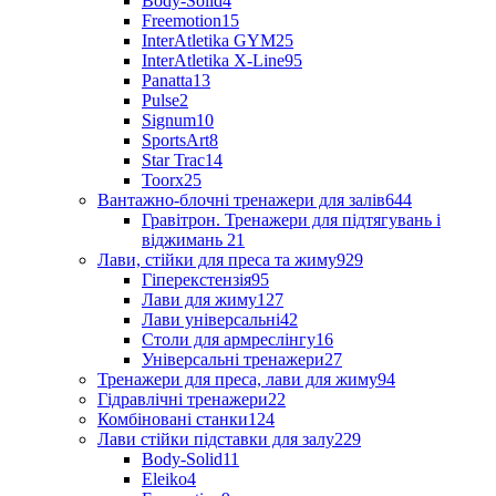
Body-Solid
4
Freemotion
15
InterAtletika GYM
25
InterAtletika X-Line
95
Panatta
13
Pulse
2
Signum
10
SportsArt
8
Star Trac
14
Toorx
25
Вантажно-блочні тренажери для залів
644
Гравітрон. Тренажери для підтягувань і
віджимань
21
Лави, стійки для преса та жиму
929
Гіперекстензія
95
Лави для жиму
127
Лави універсальні
42
Столи для армреслінгу
16
Універсальні тренажери
27
Тренажери для преса, лави для жиму
94
Гідравлічні тренажери
22
Комбіновані станки
124
Лави стійки підставки для залу
229
Body-Solid
11
Eleiko
4