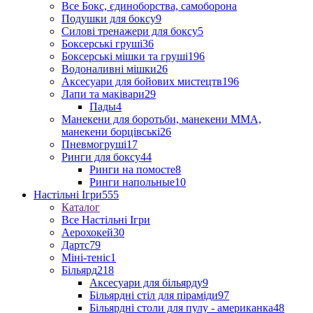
Все Бокс, єдиноборства, самоборона
Подушки для боксу
9
Силові тренажери для боксу
5
Боксерські груші
36
Боксерські мішки та груші
196
Водоналивні мішки
26
Аксесуари для бойових мистецтв
196
Лапи та маківари
29
Пады
4
Манекени для боротьби, манекени ММА,
манекени борцівські
26
Пневмогруші
17
Ринги для боксу
44
Ринги на помосте
8
Ринги напольные
10
Настільні Ігри
555
Каталог
Все Настільні Ігри
Аерохокей
30
Дартс
79
Міні-теніс
1
Більярд
218
Аксесуари для більярду
9
Більярдні стіл для піраміди
97
Більярдні столи для пулу - американка
48