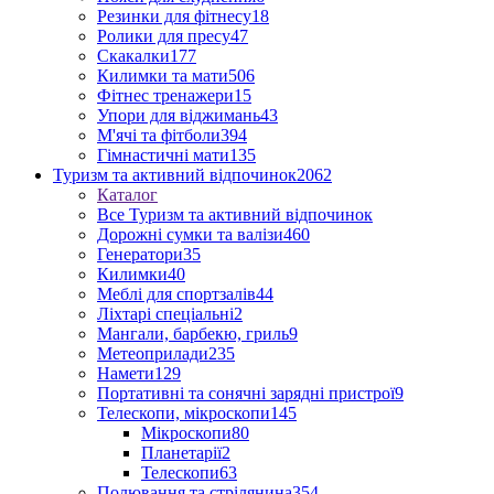
Резинки для фітнесу
18
Ролики для пресу
47
Скакалки
177
Килимки та мати
506
Фітнес тренажери
15
Упори для віджимань
43
М'ячі та фітболи
394
Гімнастичні мати
135
Туризм та активний відпочинок
2062
Каталог
Все Туризм та активний відпочинок
Дорожні сумки та валізи
460
Генератори
35
Килимки
40
Меблі для спортзалів
44
Ліхтарі спеціальні
2
Мангали, барбекю, гриль
9
Метеоприлади
235
Намети
129
Портативні та сонячні зарядні пристрої
9
Телескопи, мікроскопи
145
Мікроскопи
80
Планетарії
2
Телескопи
63
Полювання та стрілянина
354