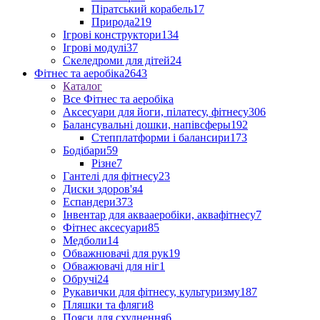
Піратський корабель
17
Природа
219
Ігрові конструктори
134
Ігрові модулі
37
Скеледроми для дітей
24
Фітнес та аеробіка
2643
Каталог
Все Фітнес та аеробіка
Аксесуари для йоги, пілатесу, фітнесу
306
Балансувальні дошки, напівсферы
192
Степплатформи і балансири
173
Бодібари
59
Різне
7
Гантелі для фітнесу
23
Диски здоров'я
4
Еспандери
373
Інвентар для аквааеробіки, аквафітнесу
7
Фітнес аксесуари
85
Медболи
14
Обважнювачі для рук
19
Обважювачі для ніг
1
Обручі
24
Рукавички для фітнесу, культуризму
187
Пляшки та фляги
8
Пояси для схуднення
6