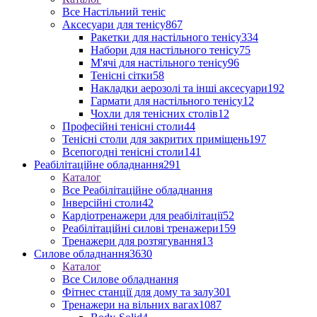
Все Настільний теніс
Аксесуари для тенісу
867
Ракетки для настільного тенісу
334
Набори для настільного тенісу
75
М'ячі для настільного тенісу
96
Тенісні сітки
58
Накладки аерозолі та інші аксесуари
192
Гармати для настільного тенісу
12
Чохли для тенісних столів
12
Професійні тенісні столи
44
Тенісні столи для закритих приміщень
197
Всепогодні тенісні столи
141
Реабілітаційне обладнання
291
Каталог
Все Реабілітаційне обладнання
Інверсійні столи
42
Кардіотренажери для реабілітації
52
Реабілітаційні силові тренажери
159
Тренажери для розтягування
13
Силове обладнання
3630
Каталог
Все Силове обладнання
Фітнес станції для дому та залу
301
Тренажери на вільних вагах
1087