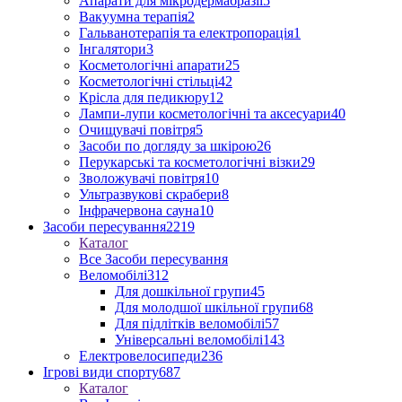
Апарати для мікродермабразії
5
Вакуумна терапія
2
Гальванотерапія та електропорація
1
Інгалятори
3
Косметологічні апарати
25
Косметологічні стільці
42
Крісла для педикюру
12
Лампи-лупи косметологічні та аксесуари
40
Очищувачі повітря
5
Засоби по догляду за шкірою
26
Перукарські та косметологічні візки
29
Зволожувачі повітря
10
Ультразвукові скрабери
8
Інфрачервона сауна
10
Засоби пересування
2219
Каталог
Все Засоби пересування
Веломобілі
312
Для дошкільної групи
45
Для молодшої шкільної групи
68
Для підлітків веломобілі
57
Універсальні веломобілі
143
Електровелосипеди
236
Ігрові види спорту
687
Каталог