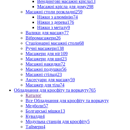
Вендингові масажні крісла
13
Масажні крісла для дому
298
Масажні столи розкладні
259
Ніжки з алюмінію
74
Ніжки з дерева
176
Ніжки з металу
9
Валики для масажу
77
Вібромасажери
26
Стаціонарні масажні столи
68
Ручні масажери
138
Масажери для ніг
109
Масажери для шиї
23
Масажні накидки
72
Масажні подушки
56
Масажні стільці
23
Аксесуари для масажу
59
Масажер для тіла
74
Обладнання для кросфіту та воркауту
765
Каталог
Все Обладнання для кросфіту та воркауту
Медболи
57
Болгарські мішки
13
Кувалди
4
Модульна станція для кросфіту
5
Таймери
4