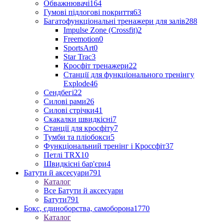
Обважнювачі
164
Гумові підлогові покриття
63
Багатофункціональні тренажери для залів
288
Impulse Zone (Crossfit)
2
Freemotion
0
SportsArt
0
Star Trac
3
Кросфіт тренажери
22
Станції для функціонального тренінгу
Explode
46
Сендбегі
22
Силові рами
26
Силові стрічки
41
Скакалки швидкісні
7
Станції для кросфіту
7
Тумби та пліобокси
5
Функціональний тренінг і Кроссфіт
37
Петлі TRX
10
Швидкісні бар'єри
4
Батути й аксесуари
791
Каталог
Все Батути й аксесуари
Батути
791
Бокс, єдиноборства, самоборона
1770
Каталог