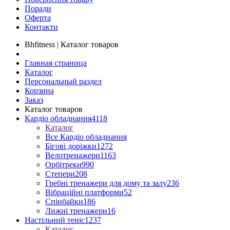
Поради
Оферта
Контакти
Bhfitness | Каталог товаров
Главная страница
Каталог
Персональный раздел
Корзина
Заказ
Каталог товаров
Кардіо обладнання
4118
Каталог
Все Кардіо обладнання
Бігові доріжки
1272
Велотренажери
1163
Орбітреки
990
Степери
208
Гребні тренажери для дому та залу
236
Вібраційні платформи
52
Спінбайки
186
Лижні тренажери
16
Настільний теніс
1237
Каталог