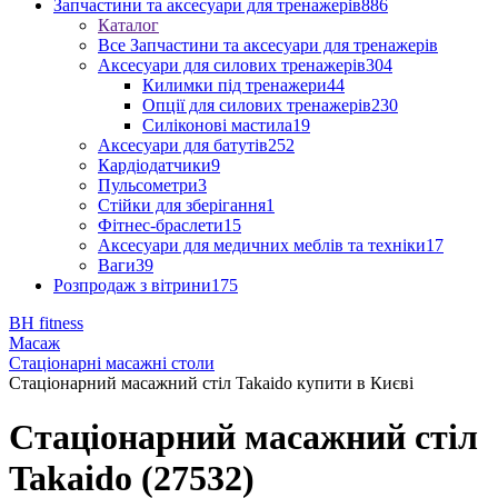
Запчастини та аксесуари для тренажерів
886
Каталог
Все Запчастини та аксесуари для тренажерів
Аксесуари для силових тренажерів
304
Килимки під тренажери
44
Опції для силових тренажерів
230
Силіконові мастила
19
Аксесуари для батутів
252
Кардіодатчики
9
Пульсометри
3
Стійки для зберігання
1
Фітнес-браслети
15
Аксесуари для медичних меблів та техніки
17
Ваги
39
Розпродаж з вітрини
175
BH fitness
Масаж
Стаціонарні масажні столи
Стаціонарний масажний стіл Takaido купити в Києві
Стаціонарний масажний стіл
Takaido (27532)