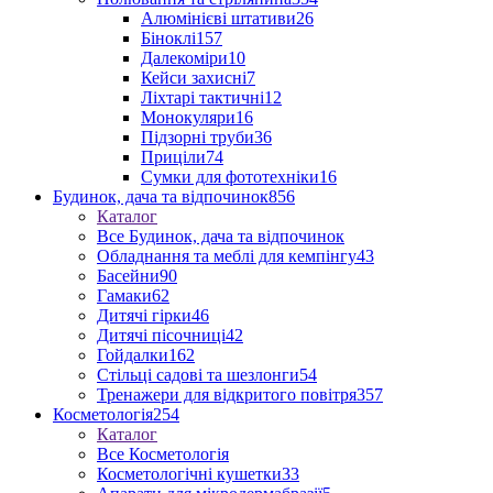
Алюмінієві штативи
26
Біноклі
157
Далекоміри
10
Кейси захисні
7
Ліхтарі тактичні
12
Монокуляри
16
Підзорні труби
36
Приціли
74
Сумки для фототехніки
16
Будинок, дача та відпочинок
856
Каталог
Все Будинок, дача та відпочинок
Обладнання та меблі для кемпінгу
43
Басейни
90
Гамаки
62
Дитячі гірки
46
Дитячі пісочниці
42
Гойдалки
162
Стільці садові та шезлонги
54
Тренажери для відкритого повітря
357
Косметологія
254
Каталог
Все Косметологія
Косметологічні кушетки
33