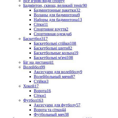
Все Ігрові види спорту
Бадмінтон, сквош, великий теніс
90
Бадминтонные ракетки
32
Воланы для бадминтона
9
Наборы для бадминтона
13
Сітки
11
Спортивне взуття
2
Спортивная одежда
6
Баскетбол
317
Баскетбольні стійки
108
Баскетбольні щити
82
Баскетбольные кольца
19
Баскетбольні м'ячі
108
Біг на дистанції
1
Волейбол
99
Аксесуари для волейболу
9
Волейбольный мячи
87
Стійки
3
Хокей
17
Ворота
16
Сітки
1
Футбол
163
Аксесуари для футболу
57
Ворота та сітки
44
Футбольный мяч
38