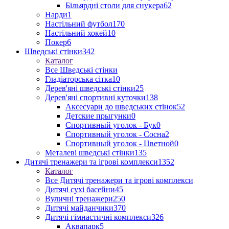
Більярдні столи для снукера
62
Нарди
1
Настільний футбол
170
Настільний хокей
10
Покер
6
Шведські стінки
342
Каталог
Все Шведські стінки
Гладіаторська сітка
10
Дерев'яні шведські стінки
25
Дерев'яні спортивні куточки
138
Аксесуари до шведських стінок
52
Детские прыгунки
0
Спортивный уголок - Бук
0
Спортивный уголок - Сосна
2
Спортивный уголок - Цветной
0
Металеві шведські стінки
135
Дитячі тренажери та ігрові комплекси
1352
Каталог
Все Дитячі тренажери та ігрові комплекси
Дитячі сухі басейни
45
Вуличні тренажери
250
Дитячі майданчики
370
Дитячі гімнастичні комплекси
326
Аквапарк
5