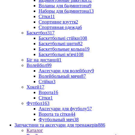
Бадминтонные ракетки
32
Воланы для бадминтона
9
Наборы для бадминтона
13
Сітки
11
Спортивне взуття
2
Спортивная одежда
6
Баскетбол
317
Баскетбольні стійки
108
Баскетбольні щити
82
Баскетбольные кольца
19
Баскетбольні м'ячі
108
Біг на дистанції
1
Волейбол
99
Аксесуари для волейболу
9
Волейбольный мячи
87
Стійки
3
Хокей
17
Ворота
16
Сітки
1
Футбол
163
Аксесуари для футболу
57
Ворота та сітки
44
Футбольный мяч
38
Запчастини та аксесуари для тренажерів
886
Каталог