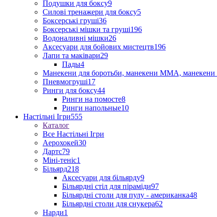
Подушки для боксу
9
Силові тренажери для боксу
5
Боксерські груші
36
Боксерські мішки та груші
196
Водоналивні мішки
26
Аксесуари для бойових мистецтв
196
Лапи та маківари
29
Пады
4
Манекени для боротьби, манекени ММА, манекени 
Пневмогруші
17
Ринги для боксу
44
Ринги на помосте
8
Ринги напольные
10
Настільні Ігри
555
Каталог
Все Настільні Ігри
Аерохокей
30
Дартс
79
Міні-теніс
1
Більярд
218
Аксесуари для більярду
9
Більярдні стіл для піраміди
97
Більярдні столи для пулу - американка
48
Більярдні столи для снукера
62
Нарди
1