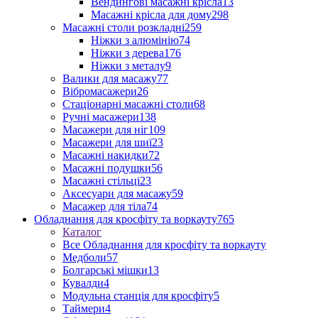
Вендингові масажні крісла
13
Масажні крісла для дому
298
Масажні столи розкладні
259
Ніжки з алюмінію
74
Ніжки з дерева
176
Ніжки з металу
9
Валики для масажу
77
Вібромасажери
26
Стаціонарні масажні столи
68
Ручні масажери
138
Масажери для ніг
109
Масажери для шиї
23
Масажні накидки
72
Масажні подушки
56
Масажні стільці
23
Аксесуари для масажу
59
Масажер для тіла
74
Обладнання для кросфіту та воркауту
765
Каталог
Все Обладнання для кросфіту та воркауту
Медболи
57
Болгарські мішки
13
Кувалди
4
Модульна станція для кросфіту
5
Таймери
4