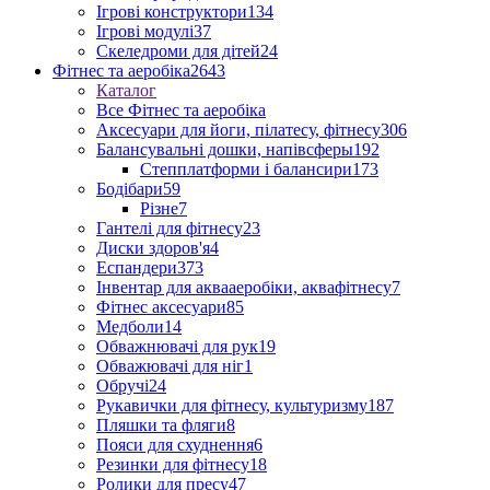
Ігрові конструктори
134
Ігрові модулі
37
Скеледроми для дітей
24
Фітнес та аеробіка
2643
Каталог
Все Фітнес та аеробіка
Аксесуари для йоги, пілатесу, фітнесу
306
Балансувальні дошки, напівсферы
192
Степплатформи і балансири
173
Бодібари
59
Різне
7
Гантелі для фітнесу
23
Диски здоров'я
4
Еспандери
373
Інвентар для аквааеробіки, аквафітнесу
7
Фітнес аксесуари
85
Медболи
14
Обважнювачі для рук
19
Обважювачі для ніг
1
Обручі
24
Рукавички для фітнесу, культуризму
187
Пляшки та фляги
8
Пояси для схуднення
6
Резинки для фітнесу
18
Ролики для пресу
47