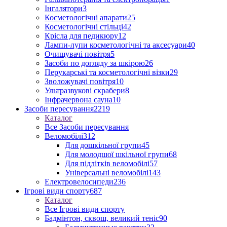
Інгалятори
3
Косметологічні апарати
25
Косметологічні стільці
42
Крісла для педикюру
12
Лампи-лупи косметологічні та аксесуари
40
Очищувачі повітря
5
Засоби по догляду за шкірою
26
Перукарські та косметологічні візки
29
Зволожувачі повітря
10
Ультразвукові скрабери
8
Інфрачервона сауна
10
Засоби пересування
2219
Каталог
Все Засоби пересування
Веломобілі
312
Для дошкільної групи
45
Для молодшої шкільної групи
68
Для підлітків веломобілі
57
Універсальні веломобілі
143
Електровелосипеди
236
Ігрові види спорту
687
Каталог
Все Ігрові види спорту
Бадмінтон, сквош, великий теніс
90