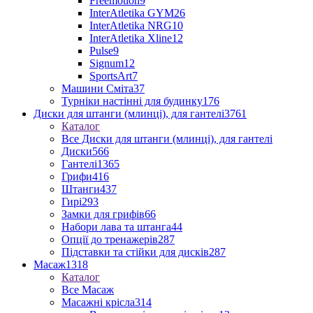
Freemotion
9
InterAtletika GYM
26
InterAtletika NRG
10
InterAtletika Xline
12
Pulse
9
Signum
12
SportsArt
7
Машини Сміта
37
Турніки настінні для будинку
176
Диски для штанги (млинці), для гантелі
3761
Каталог
Все Диски для штанги (млинці), для гантелі
Диски
566
Гантелі
1365
Грифи
416
Штанги
437
Гирі
293
Замки для грифів
66
Набори лава та штанга
44
Опції до тренажерів
287
Підставки та стійки для дисків
287
Масаж
1318
Каталог
Все Масаж
Масажні крісла
314