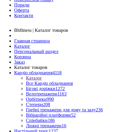
Поради
Оферта
Контакти
Bhfitness | Каталог товаров
Главная страница
Каталог
Персональный раздел
Корзина
Заказ
Каталог товаров
Кардіо обладнання
4118
Каталог
Все Кардіо обладнання
Бігові доріжки
1272
Велотренажери
1163
Орбітреки
990
Степери
208
Гребні тренажери для дому та залу
236
Вібраційні платформи
52
Спінбайки
186
Лижні тренажери
16
Настільний теніс
1237