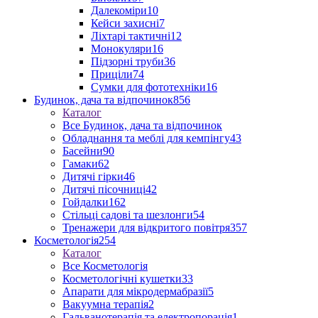
Далекоміри
10
Кейси захисні
7
Ліхтарі тактичні
12
Монокуляри
16
Підзорні труби
36
Приціли
74
Сумки для фототехніки
16
Будинок, дача та відпочинок
856
Каталог
Все Будинок, дача та відпочинок
Обладнання та меблі для кемпінгу
43
Басейни
90
Гамаки
62
Дитячі гірки
46
Дитячі пісочниці
42
Гойдалки
162
Стільці садові та шезлонги
54
Тренажери для відкритого повітря
357
Косметологія
254
Каталог
Все Косметологія
Косметологічні кушетки
33
Апарати для мікродермабразії
5
Вакуумна терапія
2
Гальванотерапія та електропорація
1