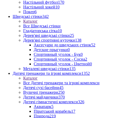
Настільний футбол
170
Настільний хокей
10
Покер
6
Шведські стінки
342
Каталог
Все Шведські стінки
Гладіаторська сітка
10
Дерев'яні шведські стінки
25
Дерев'яні спортивні куточки
138
Аксесуари до шведських стінок
52
Детские прыгунки
0
Спортивный уголок - Бук
0
Спортивный уголок - Сосна
2
Спортивный уголок - Цветной
0
Металеві шведські стінки
135
Дитячі тренажери та ігрові комплекси
1352
Каталог
Все Дитячі тренажери та ігрові комплекси
Дитячі сухі басейни
45
Вуличні тренажери
250
Дитячі майданчики
370
Дитячі гімнастичні комплекси
326
Аквапарк
5
Піратський корабель
17
Природа
219