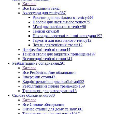
Каталог
Все Настільний теніс
Аксесуари для тенісу
867
Ракетки для настільного тенісу
334
Набори для настільного тенісу
75
М'ячі для настільного тенісу
96
Тенісні сітки
58
Накладки аерозолі та інші аксесуари
192
Гармати для настільного тенісу
12
Чохли для тенісних столів
12
Професійні тенісні столи
44
Тенісні столи для закритих приміщень
197
Всепогодні тенісні столи
141
Реабілітаційне обладнання
291
Каталог
Все Реабілітаційне обладнання
Інверсійні столи
42
Кардіотренажери для реабілітації
52
Реабілітаційні силові тренажери
159
Тренажери для розтягування
13
Силове обладнання
3630
Каталог
Все Силове обладнання
Фітнес станції для дому та залу
301
Тренажери на вільних вагах
1087