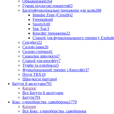
Обважнювачі
164
Гумові підлогові покриття
63
Багатофункціональні тренажери для залів
288
Impulse Zone (Crossfit)
2
Freemotion
0
SportsArt
0
Star Trac
3
Кросфіт тренажери
22
Станції для функціонального тренінгу Explod
Сендбегі
22
Силові рами
26
Силові стрічки
41
Скакалки швидкісні
7
Станції для кросфіту
7
Тумби та пліобокси
5
Функціональний тренінг і Кроссфіт
37
Петлі TRX
10
Швидкісні бар'єри
4
Батути й аксесуари
791
Каталог
Все Батути й аксесуари
Батути
791
Бокс, єдиноборства, самоборона
1770
Каталог
Все Бокс, єдиноборства, самоборона