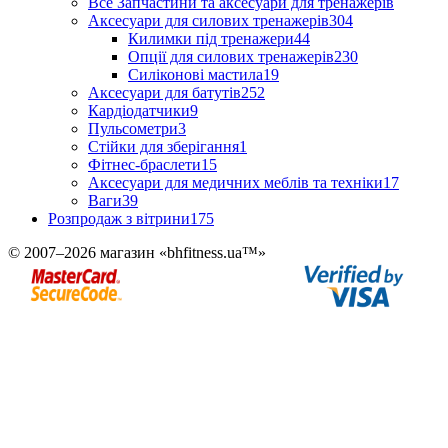
Все Запчастини та аксесуари для тренажерів
Аксесуари для силових тренажерів
304
Килимки під тренажери
44
Опції для силових тренажерів
230
Силіконові мастила
19
Аксесуари для батутів
252
Кардіодатчики
9
Пульсометри
3
Стійки для зберігання
1
Фітнес-браслети
15
Аксесуари для медичних меблів та техніки
17
Ваги
39
Розпродаж з вітрини
175
© 2007–2026 магазин «bhfitness.ua™»