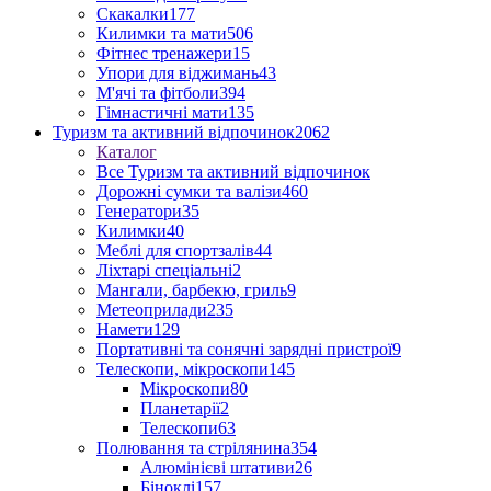
Скакалки
177
Килимки та мати
506
Фітнес тренажери
15
Упори для віджимань
43
М'ячі та фітболи
394
Гімнастичні мати
135
Туризм та активний відпочинок
2062
Каталог
Все Туризм та активний відпочинок
Дорожні сумки та валізи
460
Генератори
35
Килимки
40
Меблі для спортзалів
44
Ліхтарі спеціальні
2
Мангали, барбекю, гриль
9
Метеоприлади
235
Намети
129
Портативні та сонячні зарядні пристрої
9
Телескопи, мікроскопи
145
Мікроскопи
80
Планетарії
2
Телескопи
63
Полювання та стрілянина
354
Алюмінієві штативи
26
Біноклі
157