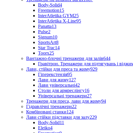
Body-Solid
4
Freemotion
15
InterAtletika GYM
25
InterAtletika X-Line
95
Panatta
13
Pulse
2
Signum
10
SportsArt
8
Star Trac
14
Toorx
25
Вантажно-блочні тренажери для залів
644
Гравітрон. Тренажери для підтягувань і відж
Лави, стійки для преса та жиму
929
Гіперекстензія
95
Лави для жиму
127
Лави універсальні
42
Столи для армреслінгу
16
Універсальні тренажери
27
Тренажери для преса, лави для жиму
94
Гідравлічні тренажери
22
Комбіновані станки
124
Лави стійки підставки для залу
229
Body-Solid
11
Eleiko
4