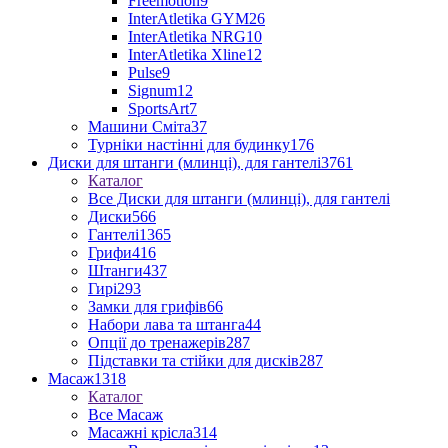
Freemotion
9
InterAtletika GYM
26
InterAtletika NRG
10
InterAtletika Xline
12
Pulse
9
Signum
12
SportsArt
7
Машини Сміта
37
Турніки настінні для будинку
176
Диски для штанги (млинці), для гантелі
3761
Каталог
Все Диски для штанги (млинці), для гантелі
Диски
566
Гантелі
1365
Грифи
416
Штанги
437
Гирі
293
Замки для грифів
66
Набори лава та штанга
44
Опції до тренажерів
287
Підставки та стійки для дисків
287
Масаж
1318
Каталог
Все Масаж
Масажні крісла
314