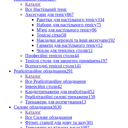
Каталог
Все Настільний теніс
Аксесуари для тенісу
867
Ракетки для настільного тенісу
334
Набори для настільного тенісу
75
М'ячі для настільного тенісу
96
Тенісні сітки
58
Накладки аерозолі та інші аксесуари
192
Гармати для настільного тенісу
12
Чохли для тенісних столів
12
Професійні тенісні столи
44
Тенісні столи для закритих приміщень
197
Всепогодні тенісні столи
141
Реабілітаційне обладнання
291
Каталог
Все Реабілітаційне обладнання
Інверсійні столи
42
Кардіотренажери для реабілітації
52
Реабілітаційні силові тренажери
159
Тренажери для розтягування
13
Силове обладнання
3630
Каталог
Все Силове обладнання
Фітнес станції для дому та залу
301
Тренажери на вільних вагах
1087