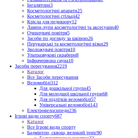
Інгалятори
3
Косметологічні апарати
25
Косметологічні стільці
42
Крісла для педикюру
12
Лампи-лупи косметологічні та аксесуари
40
Очищувачі повітря
5
Засоби по догляду за шкірою
26
Перукарські та косметологічні візки
29
Зволожувачі повітря
10
Ультразвукові скрабери
8
Інфрачервона сауна
10
Засоби пересування
2219
Каталог
Все Засоби пересування
Веломобілі
312
Для дошкільної групи
45
Для молодшої шкільної групи
68
Для підлітків веломобілі
57
Універсальні веломобілі
143
Електровелосипеди
236
Ігрові види спорту
687
Каталог
Все Ігрові види спорту
Бадмінтон, сквош, великий теніс
90