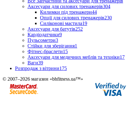
Все Запчастини та аксесуари для тренажерів
Аксесуари для силових тренажерів
304
Килимки під тренажери
44
Опції для силових тренажерів
230
Силіконові мастила
19
Аксесуари для батутів
252
Кардіодатчики
9
Пульсометри
3
Стійки для зберігання
1
Фітнес-браслети
15
Аксесуари для медичних меблів та техніки
17
Ваги
39
Розпродаж з вітрини
175
© 2007–2026 магазин «bhfitness.ua™»