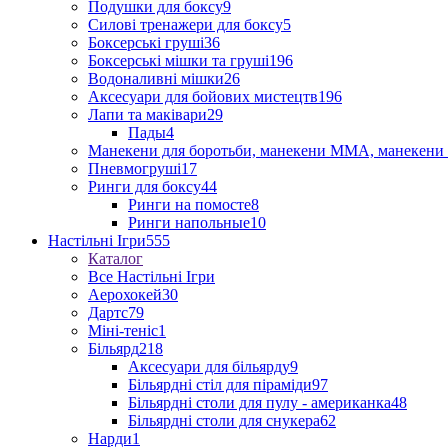
Подушки для боксу
9
Силові тренажери для боксу
5
Боксерські груші
36
Боксерські мішки та груші
196
Водоналивні мішки
26
Аксесуари для бойових мистецтв
196
Лапи та маківари
29
Пады
4
Манекени для боротьби, манекени ММА, манекени 
Пневмогруші
17
Ринги для боксу
44
Ринги на помосте
8
Ринги напольные
10
Настільні Ігри
555
Каталог
Все Настільні Ігри
Аерохокей
30
Дартс
79
Міні-теніс
1
Більярд
218
Аксесуари для більярду
9
Більярдні стіл для піраміди
97
Більярдні столи для пулу - американка
48
Більярдні столи для снукера
62
Нарди
1