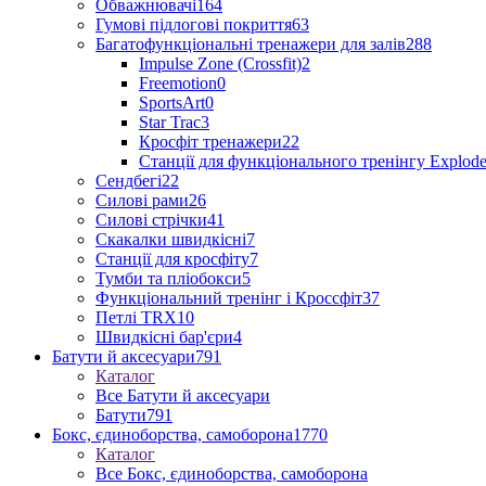
Обважнювачі
164
Гумові підлогові покриття
63
Багатофункціональні тренажери для залів
288
Impulse Zone (Crossfit)
2
Freemotion
0
SportsArt
0
Star Trac
3
Кросфіт тренажери
22
Станції для функціонального тренінгу Explod
Сендбегі
22
Силові рами
26
Силові стрічки
41
Скакалки швидкісні
7
Станції для кросфіту
7
Тумби та пліобокси
5
Функціональний тренінг і Кроссфіт
37
Петлі TRX
10
Швидкісні бар'єри
4
Батути й аксесуари
791
Каталог
Все Батути й аксесуари
Батути
791
Бокс, єдиноборства, самоборона
1770
Каталог
Все Бокс, єдиноборства, самоборона