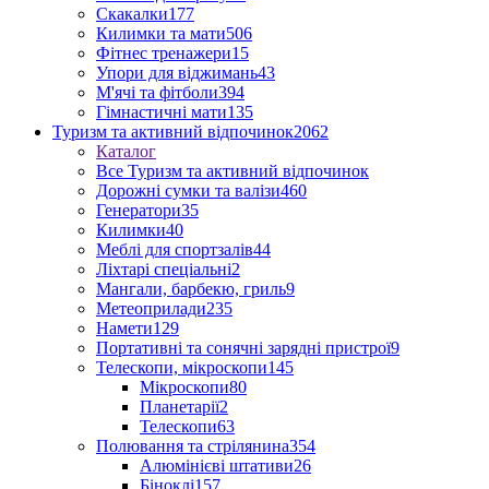
Скакалки
177
Килимки та мати
506
Фітнес тренажери
15
Упори для віджимань
43
М'ячі та фітболи
394
Гімнастичні мати
135
Туризм та активний відпочинок
2062
Каталог
Все Туризм та активний відпочинок
Дорожні сумки та валізи
460
Генератори
35
Килимки
40
Меблі для спортзалів
44
Ліхтарі спеціальні
2
Мангали, барбекю, гриль
9
Метеоприлади
235
Намети
129
Портативні та сонячні зарядні пристрої
9
Телескопи, мікроскопи
145
Мікроскопи
80
Планетарії
2
Телескопи
63
Полювання та стрілянина
354
Алюмінієві штативи
26
Біноклі
157