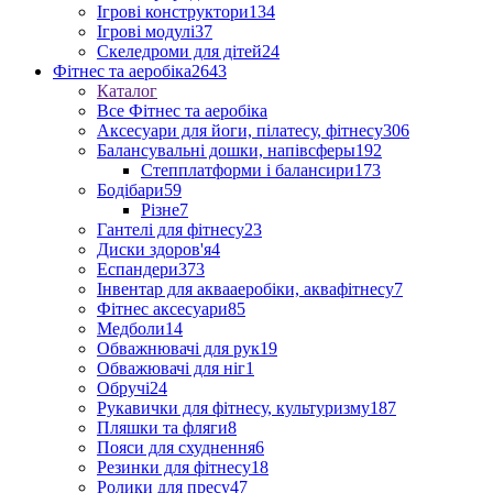
Ігрові конструктори
134
Ігрові модулі
37
Скеледроми для дітей
24
Фітнес та аеробіка
2643
Каталог
Все Фітнес та аеробіка
Аксесуари для йоги, пілатесу, фітнесу
306
Балансувальні дошки, напівсферы
192
Степплатформи і балансири
173
Бодібари
59
Різне
7
Гантелі для фітнесу
23
Диски здоров'я
4
Еспандери
373
Інвентар для аквааеробіки, аквафітнесу
7
Фітнес аксесуари
85
Медболи
14
Обважнювачі для рук
19
Обважювачі для ніг
1
Обручі
24
Рукавички для фітнесу, культуризму
187
Пляшки та фляги
8
Пояси для схуднення
6
Резинки для фітнесу
18
Ролики для пресу
47