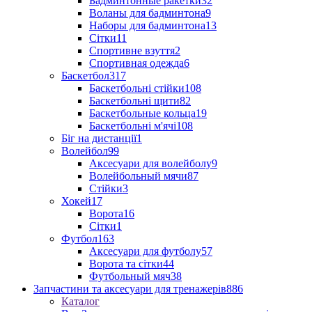
Бадминтонные ракетки
32
Воланы для бадминтона
9
Наборы для бадминтона
13
Сітки
11
Спортивне взуття
2
Спортивная одежда
6
Баскетбол
317
Баскетбольні стійки
108
Баскетбольні щити
82
Баскетбольные кольца
19
Баскетбольні м'ячі
108
Біг на дистанції
1
Волейбол
99
Аксесуари для волейболу
9
Волейбольный мячи
87
Стійки
3
Хокей
17
Ворота
16
Сітки
1
Футбол
163
Аксесуари для футболу
57
Ворота та сітки
44
Футбольный мяч
38
Запчастини та аксесуари для тренажерів
886
Каталог