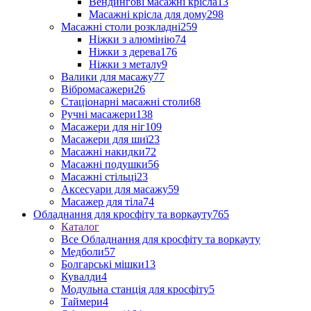
Вендингові масажні крісла
13
Масажні крісла для дому
298
Масажні столи розкладні
259
Ніжки з алюмінію
74
Ніжки з дерева
176
Ніжки з металу
9
Валики для масажу
77
Вібромасажери
26
Стаціонарні масажні столи
68
Ручні масажери
138
Масажери для ніг
109
Масажери для шиї
23
Масажні накидки
72
Масажні подушки
56
Масажні стільці
23
Аксесуари для масажу
59
Масажер для тіла
74
Обладнання для кросфіту та воркауту
765
Каталог
Все Обладнання для кросфіту та воркауту
Медболи
57
Болгарські мішки
13
Кувалди
4
Модульна станція для кросфіту
5
Таймери
4