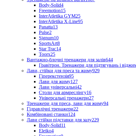
Body-Solid
4
Freemotion
15
InterAtletika GYM
25
InterAtletika X-Line
95
Panatta
13
Pulse
2
Signum
10
SportsArt
8
Star Trac
14
Toorx
25
Вантажно-блочні тренажери для залів
644
Гравітрон. Тренажери для підтягувань і відж
Лави, стійки для преса та жиму
929
Гіперекстензія
95
Лави для жиму
127
Лави універсальні
42
Столи для армреслінгу
16
Універсальні тренажери
27
Тренажери для преса, лави для жиму
94
Гідравлічні тренажери
22
Комбіновані станки
124
Лави стійки підставки для залу
229
Body-Solid
11
Eleiko
4