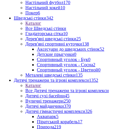
Настільний футбол
170
Настільний хокей
10
Покер
6
Шведські стінки
342
Каталог
Все Шведські стінки
Гладіаторська сітка
10
Дерев'яні шведські стінки
25
Дерев'яні спортивні куточки
138
Аксесуари до шведських стінок
52
Детские прыгунки
0
Спортивный уголок - Бук
0
Спортивный уголок - Сосна
2
Спортивный уголок - Цветной
0
Металеві шведські стінки
135
Дитячі тренажери та ігрові комплекси
1352
Каталог
Все Дитячі тренажери та ігрові комплекси
Дитячі сухі басейни
45
Вуличні тренажери
250
Дитячі майданчики
370
Дитячі гімнастичні комплекси
326
Аквапарк
5
Піратський корабель
17
Природа
219