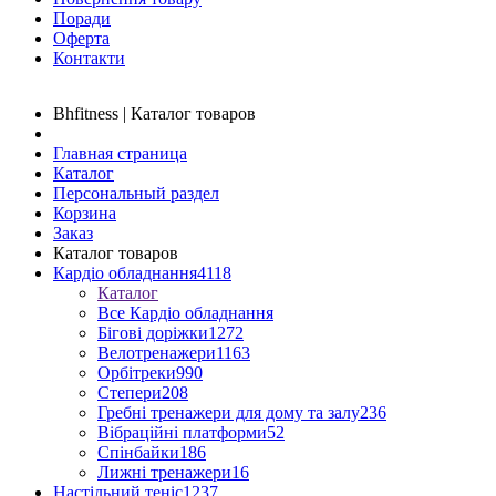
Поради
Оферта
Контакти
Bhfitness | Каталог товаров
Главная страница
Каталог
Персональный раздел
Корзина
Заказ
Каталог товаров
Кардіо обладнання
4118
Каталог
Все Кардіо обладнання
Бігові доріжки
1272
Велотренажери
1163
Орбітреки
990
Степери
208
Гребні тренажери для дому та залу
236
Вібраційні платформи
52
Спінбайки
186
Лижні тренажери
16
Настільний теніс
1237