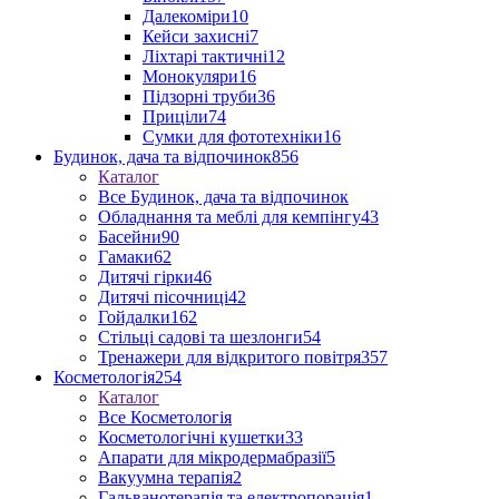
Далекоміри
10
Кейси захисні
7
Ліхтарі тактичні
12
Монокуляри
16
Підзорні труби
36
Приціли
74
Сумки для фототехніки
16
Будинок, дача та відпочинок
856
Каталог
Все Будинок, дача та відпочинок
Обладнання та меблі для кемпінгу
43
Басейни
90
Гамаки
62
Дитячі гірки
46
Дитячі пісочниці
42
Гойдалки
162
Стільці садові та шезлонги
54
Тренажери для відкритого повітря
357
Косметологія
254
Каталог
Все Косметологія
Косметологічні кушетки
33
Апарати для мікродермабразії
5
Вакуумна терапія
2
Гальванотерапія та електропорація
1