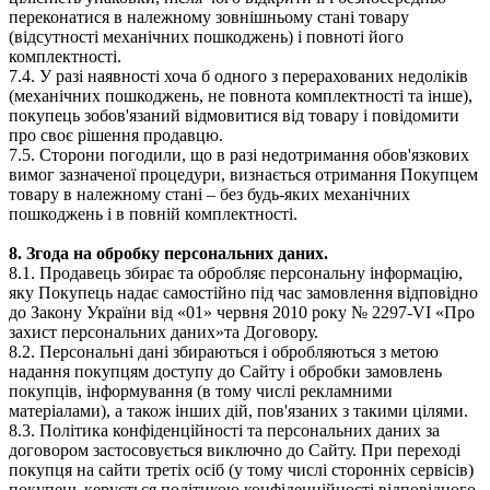
переконатися в належному зовнішньому стані товару
(відсутності механічних пошкоджень) і повноті його
комплектності.
7.4. У разі наявності хоча б одного з перерахованих недоліків
(механічних пошкоджень, не повнота комплектності та інше),
покупець зобов'язаний відмовитися від товару і повідомити
про своє рішення продавцю.
7.5. Сторони погодили, що в разі недотримання обов'язкових
вимог зазначеної процедури, визнається отримання Покупцем
товару в належному стані – без будь-яких механічних
пошкоджень і в повній комплектності.
8. Згода на обробку персональних даних.
8.1. Продавець збирає та обробляє персональну інформацію,
яку Покупець надає самостійно під час замовлення відповідно
до Закону України від «01» червня 2010 року № 2297-VI «Про
захист персональних даних»та Договору.
8.2. Персональні дані збираються і обробляються з метою
надання покупцям доступу до Сайту і обробки замовлень
покупців, інформування (в тому числі рекламними
матеріалами), а також інших дій, пов'язаних з такими цілями.
8.3. Політика конфіденційності та персональних даних за
договором застосовується виключно до Сайту. При переході
покупця на сайти третіх осіб (у тому числі сторонніх сервісів)
покупець керується політикою конфіденційності відповідного