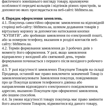
фактичного зовнішнього вигляду товару, враховуючи
особливості передачі кольорів і відтінків різних пристроїв, за
допомогою яких проглядається на веб-сайті: bhfitness.ua.
4. Порядок оформлення замовлень.
4.1. Покупець самостійно оформляє замовлення на відповідній
сторінці веб-сайту: bhfitness.ua, шляхом додавання товарів у
віртуальну корзину за допомогою натискання кнопки
"КУПИТИ", або зробивши замовлення по електронній пошті,
або за номером телефону, вказаним в розділі контактів веб-
сайту: bhfitness.ua.
4.2. Термін формування замовлення до 3 робочих днів з
моменту його оформлення. У разі, якщо замовлення
відправлено у вихідний або святковий день, термін
формування починається з першого після вихідного робочого
дня.
4.3. У разі відсутності замовлених Покупцем Товарів на складі
Продавця, останній має право виключити зазначений Товар із
замовлення/анулювати Замовлення покупця, повідомивши
про це Покупця шляхом телефонного дзвінка або
направленням відповідного електронного повідомлення за
адресою, вказаною Покупцем при оформленні замовлення,
або іншим способом.
4.4. За умови відсутності товару покупець має право замінити
його аналогічним Товаром, відмовитися від даного товару,