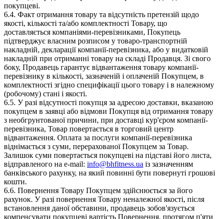
покупцеві.
6.4. Факт отримання товару та відсутність претензій щодо
якості, кількості та/або комплектності Товару, що
доставляється компаніями-перевізниками, Покупець
підтверджує власним розписом у товаро-транспортній
накладній, декларації компанії-перевізника, або у видатковій
накладній при отриманні товару на складі Продавця. Зі свого
боку, Продавець гарантує відвантаження товару компанії-
перевізнику в кількості, зазначеній і оплаченій Покупцем, в
комплектності згідно специфікації цього товару і в належному
(робочому) стані і якості.
6.5. У разі відсутності покупця за адресою доставки, вказаною
покупцем в заявці або відмови Покупця від отримання товару
з необгрунтованої причини, при доставці кур'єром компанії-
перевізника, Товар повертається в торговий центр
відвантаження. Оплата за послуги компанії-перевізника
віднімається з суми, перерахованої Покупцем за Товар.
Залишок суми повертається покупцеві на підставі його листа,
відправленого на e-mail:
info@bhfitness.ua
із зазначенням
банківського рахунку, на який повинні бути повернуті грошові
кошти.
6.6. Повернення Товару Покупцем здійснюється за його
рахунок. У разі повернення Товару неналежної якості, після
встановлення даної обставини, продавець зобов'язується
компенсувати покупцеві вартість Повернення, протягом п'яти