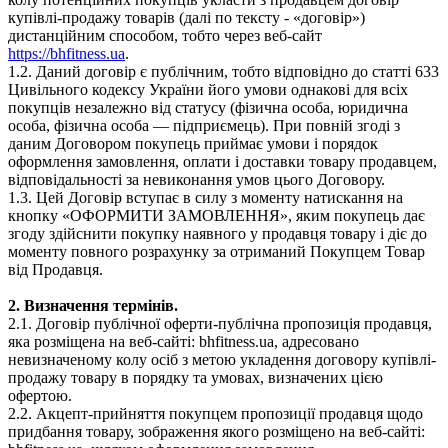
купівлі-продажу товарів (далі по тексту - «договір»)
дистанційним способом, тобто через веб-сайт
https://bhfitness.ua
.
1.2. Даний договір є публічним, тобто відповідно до статті 633
Цивільного кодексу України його умови однакові для всіх
покупців незалежно від статусу (фізична особа, юридична
особа, фізична особа — підприємець). При повній згоді з
даним Договором покупець приймає умови і порядок
оформлення замовлення, оплати і доставки товару продавцем,
відповідальності за невиконання умов цього Договору.
1.3. Цей Договір вступає в силу з моменту натискання на
кнопку «ОФОРМИТИ ЗАМОВЛЕННЯ», яким покупець дає
згоду здійснити покупку наявного у продавця товару і діє до
моменту повного розрахунку за отриманий Покупцем Товар
від Продавця.
2. Визначення термінів.
2.1. Договір публічної оферти-публічна пропозиція продавця,
яка розміщена на веб-сайті: bhfitness.ua, адресовано
невизначеному колу осіб з метою укладення договору купівлі-
продажу товару в порядку та умовах, визначених цією
офертою.
2.2. Акцепт-прийняття покупцем пропозиції продавця щодо
придбання товару, зображення якого розміщено на веб-сайті: