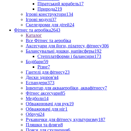
Піратський корабель
17
Природа
219
Ігрові конструктори
134
Ігрові модулі
37
Скеледроми для дітей
24
Фітнес та аеробіка
2643
Каталог
Все Фітнес та аеробіка
Аксесуари для йоги, пілатесу, фітнесу
306
Балансувальні дошки, напівсферы
192
Степплатформи і балансири
173
Бодібари
59
Різне
7
Гантелі для фітнесу
23
Диски здоров'я
4
Еспандери
373
Інвентар для аквааеробіки, аквафітнесу
7
Фітнес аксесуари
85
Медболи
14
Обважнювачі для рук
19
Обважювачі для ніг
1
Обручі
24
Рукавички для фітнесу, культуризму
187
Пляшки та фляги
8
Пояси для схуднення
6