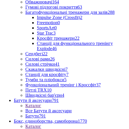
Обважнювачі
164
Гумові підлогові покриття
63
Багатофункціональні тренажери для залів
288
Impulse Zone (Crossfit)
2
Freemotion
0
SportsArt
0
Star Trac
3
Кросфіт тренажери
22
Станції для функціонального тренінгу
Explode
46
Сендбегі
22
Силові рами
26
Силові стрічки
41
Скакалки швидкісні
7
Станції для кросфіту
7
Тумби та пліобокси
5
Функціональний тренінг і Кроссфіт
37
Петлі TRX
10
Швидкісні бар'єри
4
Батути й аксесуари
791
Каталог
Все Батути й аксесуари
Батути
791
Бокс, єдиноборства, самоборона
1770
Каталог