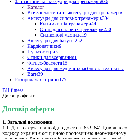
Запчастини та аксесуари для тренажерів
886
Каталог
Все Запчастини та аксесуари для тренажерів
Аксесуари для силових тренажерів
304
Килимки під тренажери
44
Опції для силових тренажерів
230
Силіконові мастила
19
Аксесуари для батутів
252
Кардіодатчики
9
Пульсометри
3
Стійки для зберігання
1
Фітнес-браслети
15
Аксесуари для медичних меблів та техніки
17
Ваги
39
Розпродаж з вітрини
175
BH fitness
Договір оферти
Договір оферти
1. Загальні положення.
1.1. Дана оферта, відповідно до статті 633, 641 Цивільного
кодексу України є офіційною пропозицією необмеженому
колу потенційних покупців укласти з продавцем договір