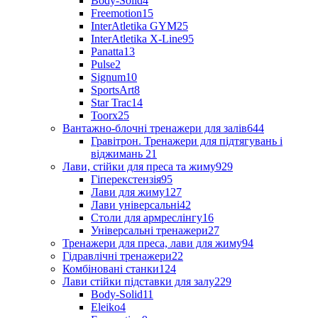
Body-Solid
4
Freemotion
15
InterAtletika GYM
25
InterAtletika X-Line
95
Panatta
13
Pulse
2
Signum
10
SportsArt
8
Star Trac
14
Toorx
25
Вантажно-блочні тренажери для залів
644
Гравітрон. Тренажери для підтягувань і
віджимань
21
Лави, стійки для преса та жиму
929
Гіперекстензія
95
Лави для жиму
127
Лави універсальні
42
Столи для армреслінгу
16
Універсальні тренажери
27
Тренажери для преса, лави для жиму
94
Гідравлічні тренажери
22
Комбіновані станки
124
Лави стійки підставки для залу
229
Body-Solid
11
Eleiko
4