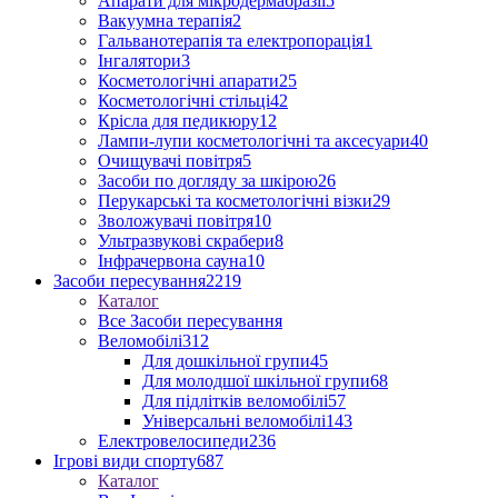
Апарати для мікродермабразії
5
Вакуумна терапія
2
Гальванотерапія та електропорація
1
Інгалятори
3
Косметологічні апарати
25
Косметологічні стільці
42
Крісла для педикюру
12
Лампи-лупи косметологічні та аксесуари
40
Очищувачі повітря
5
Засоби по догляду за шкірою
26
Перукарські та косметологічні візки
29
Зволожувачі повітря
10
Ультразвукові скрабери
8
Інфрачервона сауна
10
Засоби пересування
2219
Каталог
Все Засоби пересування
Веломобілі
312
Для дошкільної групи
45
Для молодшої шкільної групи
68
Для підлітків веломобілі
57
Універсальні веломобілі
143
Електровелосипеди
236
Ігрові види спорту
687
Каталог