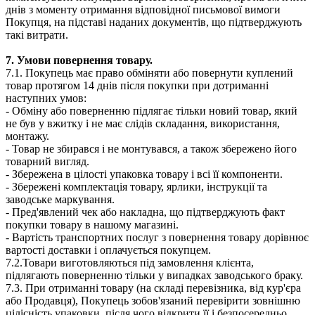
днів з моменту отримання відповідної письмової вимоги
Покупця, на підставі наданих документів, що підтверджують
такі витрати.
7. Умови повернення товару.
7.1. Покупець має право обміняти або повернути куплений
товар протягом 14 днів після покупки при дотриманні
наступних умов:
- Обміну або поверненню підлягає тільки новий товар, який
не був у вжитку і не має слідів складання, використання,
монтажу.
- Товар не збирався і не монтувався, а також збережено його
товарний вигляд.
- Збережена в цілості упаковка товару і всі її компоненти.
- Збережені комплектація товару, ярлики, інструкції та
заводське маркування.
- Пред'явлений чек або накладна, що підтверджують факт
покупки товару в нашому магазині.
- Вартість транспортних послуг з повернення товару дорівнює
вартості доставки і оплачується покупцем.
7.2.Товари виготовляються під замовлення клієнта,
підлягають поверненню тільки у випадках заводського браку.
7.3. При отриманні товару (на складі перевізника, від кур'єра
або Продавця), Покупець зобов'язаний перевірити зовнішню
цілісність упаковки, після чого відкрити її і безпосередньо