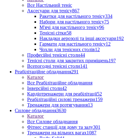
Все Настільний теніс
Аксесуари для тенісу
867
Ракетки для настільного тенісу
334
Набори для настільного тенісу
75
М'ячі для настільного тенісу
96
Тенісні сітки
58
Накладки аерозолі та інші аксесуари
192
Гармати для настільного тенісу
12
Чохли для тенісних столів
12
Професійні тенісні столи
44
Тенісні столи для закритих приміщень
197
Всепогодні тенісні столи
141
Реабілітаційне обладнання
291
Каталог
Все Реабілітаційне обладнання
Інверсійні столи
42
Кардіотренажери для реабілітації
52
Реабілітаційні силові тренажери
159
Тренажери для розтягування
13
Силове обладнання
3630
Каталог
Все Силове обладнання
Фітнес станції для дому та залу
301
Тренажери на вільних вагах
1087