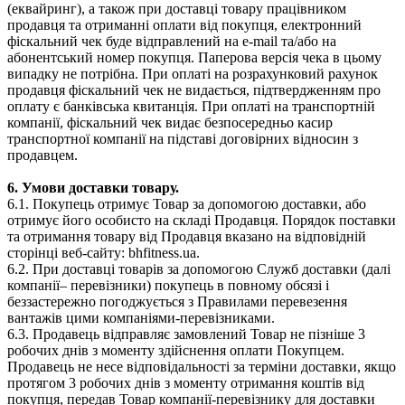
(еквайринг), а також при доставці товару працівником
продавця та отриманні оплати від покупця, електронний
фіскальний чек буде відправлений на e-mail та/або на
абонентський номер покупця. Паперова версія чека в цьому
випадку не потрібна. При оплаті на розрахунковий рахунок
продавця фіскальний чек не видається, підтвердженням про
оплату є банківська квитанція. При оплаті на транспортній
компанії, фіскальний чек видає безпосередньо касир
транспортної компанії на підставі договірних відносин з
продавцем.
6. Умови доставки товару.
6.1. Покупець отримує Товар за допомогою доставки, або
отримує його особисто на складі Продавця. Порядок поставки
та отримання товару від Продавця вказано на відповідній
сторінці веб-сайту: bhfitness.ua.
6.2. При доставці товарів за допомогою Служб доставки (далі
компанії– перевізники) покупець в повному обсязі і
беззастережно погоджується з Правилами перевезення
вантажів цими компаніями-перевізниками.
6.3. Продавець відправляє замовлений Товар не пізніше 3
робочих днів з моменту здійснення оплати Покупцем.
Продавець не несе відповідальності за терміни доставки, якщо
протягом 3 робочих днів з моменту отримання коштів від
покупця, передав Товар компанії-перевізнику для доставки