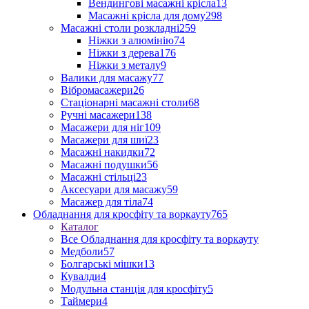
Вендингові масажні крісла
13
Масажні крісла для дому
298
Масажні столи розкладні
259
Ніжки з алюмінію
74
Ніжки з дерева
176
Ніжки з металу
9
Валики для масажу
77
Вібромасажери
26
Стаціонарні масажні столи
68
Ручні масажери
138
Масажери для ніг
109
Масажери для шиї
23
Масажні накидки
72
Масажні подушки
56
Масажні стільці
23
Аксесуари для масажу
59
Масажер для тіла
74
Обладнання для кросфіту та воркауту
765
Каталог
Все Обладнання для кросфіту та воркауту
Медболи
57
Болгарські мішки
13
Кувалди
4
Модульна станція для кросфіту
5
Таймери
4