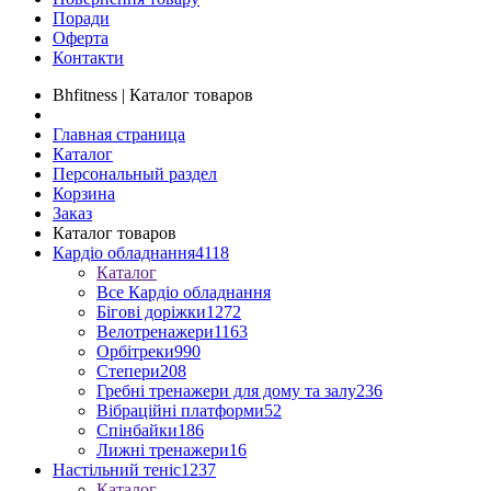
Поради
Оферта
Контакти
Bhfitness | Каталог товаров
Главная страница
Каталог
Персональный раздел
Корзина
Заказ
Каталог товаров
Кардіо обладнання
4118
Каталог
Все Кардіо обладнання
Бігові доріжки
1272
Велотренажери
1163
Орбітреки
990
Степери
208
Гребні тренажери для дому та залу
236
Вібраційні платформи
52
Спінбайки
186
Лижні тренажери
16
Настільний теніс
1237
Каталог