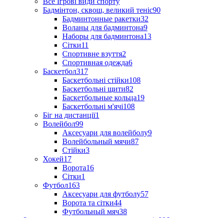
Все Ігрові види спорту
Бадмінтон, сквош, великий теніс
90
Бадминтонные ракетки
32
Воланы для бадминтона
9
Наборы для бадминтона
13
Сітки
11
Спортивне взуття
2
Спортивная одежда
6
Баскетбол
317
Баскетбольні стійки
108
Баскетбольні щити
82
Баскетбольные кольца
19
Баскетбольні м'ячі
108
Біг на дистанції
1
Волейбол
99
Аксесуари для волейболу
9
Волейбольный мячи
87
Стійки
3
Хокей
17
Ворота
16
Сітки
1
Футбол
163
Аксесуари для футболу
57
Ворота та сітки
44
Футбольный мяч
38