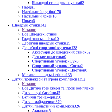
Більярдні столи для снукера
62
Нарди
1
Настільний футбол
170
Настільний хокей
10
Покер
6
Шведські стінки
342
Каталог
Все Шведські стінки
Гладіаторська сітка
10
Дерев'яні шведські стінки
25
Дерев'яні спортивні куточки
138
Аксесуари до шведських стінок
52
Детские прыгунки
0
Спортивный уголок - Бук
0
Спортивный уголок - Сосна
2
Спортивный уголок - Цветной
0
Металеві шведські стінки
135
Дитячі тренажери та ігрові комплекси
1352
Каталог
Все Дитячі тренажери та ігрові комплекси
Дитячі сухі басейни
45
Вуличні тренажери
250
Дитячі майданчики
370
Дитячі гімнастичні комплекси
326
Аквапарк
5