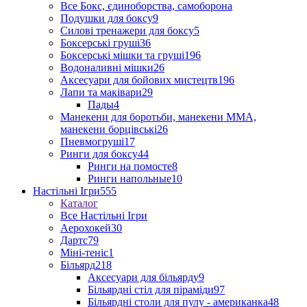
Все Бокс, єдиноборства, самоборона
Подушки для боксу
9
Силові тренажери для боксу
5
Боксерські груші
36
Боксерські мішки та груші
196
Водоналивні мішки
26
Аксесуари для бойових мистецтв
196
Лапи та маківари
29
Пады
4
Манекени для боротьби, манекени ММА,
манекени борцівські
26
Пневмогруші
17
Ринги для боксу
44
Ринги на помосте
8
Ринги напольные
10
Настільні Ігри
555
Каталог
Все Настільні Ігри
Аерохокей
30
Дартс
79
Міні-теніс
1
Більярд
218
Аксесуари для більярду
9
Більярдні стіл для піраміди
97
Більярдні столи для пулу - американка
48