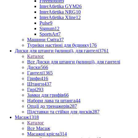
Freemotion
9
InterAtletika GYM
26
InterAtletika NRG
10
InterAtletika Xline
12
Pulse
9
Signum
12
SportsArt
7
Машини Сміта
37
Турніки настінні для будинку
176
Диски для штанги (млинці), для гантелі
3761
Каталог
Все Диски для штанги (млинці), для гантелі
Диски
566
Гантелі
1365
Грифи
416
Штанги
437
Гирі
293
Замки для грифів
66
Набори лава та штанга
44
Опції до тренажерів
287
Підставки та стійки для дисків
287
Масаж
1318
Каталог
Все Масаж
Масажні крісла
314