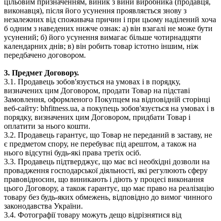
цільовим призначенням, виник з вини виробника (продавця,
виконавця), після його усунення проявляється знову з
незалежних від споживача причин і при цьому наділений хоча
б одним з наведених нижче ознак: а) він взагалі не може бути
усунений; б) його усунення вимагає більше чотирнадцяти
календарних днів; в) він робить товар істотно іншим, ніж
передбачено договором.
3. Предмет Договору.
3.1. Продавець зобов'язується на умовах і в порядку,
визначених цим Договором, продати Товар на підставі
Замовлення, оформленого Покупцем на відповідній сторінці
веб-сайту: bhfitness.ua, а покупець зобов'язується на умовах і в
порядку, визначених цим Договором, придбати Товар і
оплатити за нього кошти.
3.2. Продавець гарантує, що Товар не переданий в заставу, не
є предметом спору, не перебуває під арештом, а також на
нього відсутні будь-які права третіх осіб.
3.3. Продавець підтверджує, що має всі необхідні дозволи на
провадження господарської діяльності, які регулюють сферу
правовідносин, що виникають і діють у процесі виконання
цього Договору, а також гарантує, що має право на реалізацію
товару без будь-яких обмежень, відповідно до вимог чинного
законодавства України.
3.4. Фотографії товару можуть дещо відрізнятися від