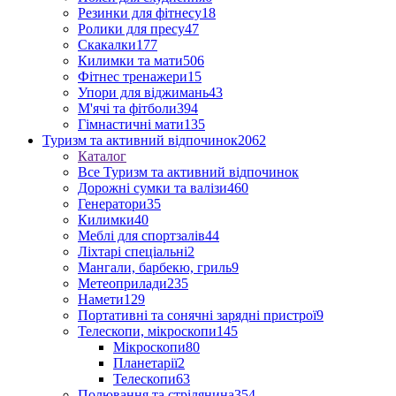
Резинки для фітнесу
18
Ролики для пресу
47
Скакалки
177
Килимки та мати
506
Фітнес тренажери
15
Упори для віджимань
43
М'ячі та фітболи
394
Гімнастичні мати
135
Туризм та активний відпочинок
2062
Каталог
Все Туризм та активний відпочинок
Дорожні сумки та валізи
460
Генератори
35
Килимки
40
Меблі для спортзалів
44
Ліхтарі спеціальні
2
Мангали, барбекю, гриль
9
Метеоприлади
235
Намети
129
Портативні та сонячні зарядні пристрої
9
Телескопи, мікроскопи
145
Мікроскопи
80
Планетарії
2
Телескопи
63
Полювання та стрілянина
354