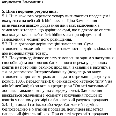
анулювати Замовлення.
5. Ціна і порядок розрахунків.
5.1. Ціна кожного окремого товару визначається продавцем і
вказується на веб-сайті: bhfitness.ua. Ціна Замовлення
визначається шляхом додавання ціни всіх включених в
замовлення товарів, що дорівнює сумі, що підлягає до оплати,
яка вказується на веб-сайті: bhfitness.ua при оформленні
замовлення в момент його розміщення.
5.2. Ціна договору дорівнює ціні замовлення. Сума
замовлення може змінюватися в залежності від ціни, кількості
або номенклатури товару.
5.3. Покупець здійснює оплату замовлення одним з наступних
способів: а) за допомогою банківського переказу грошових
коштів на поточний рахунок продавця, вказаний в рахунку, в
т.ч. за допомогою Інтернет-банкінгу (покупець оплачує
замовлення протягом трьох днів з дати отримання рахунку в
розмірі 100% передоплати); б) банківською карткою типу Visa
або MasterCard; в) оплата в кредит (при "Оплаті частинами"
доставка завжди оплачується одержувачем). Замовлення
вважається оплаченим з моменту зарахування грошових
коштів у повному розмірі на банківський рахунок продавця
5.4. При оплаті готівкою або через банковсий термінал
безпосередньо в магазині продавця, покупцеві видається
паперовий фіскальний чек. При оплаті через сайт продавця