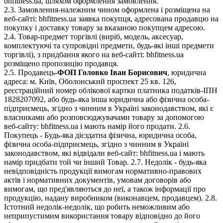
bhfitness.ua, шляхом оформлення замовлення.
2.3. Замовлення-належним чином оформлена і розміщена на
веб-сайті: bhfitness.ua заявка покупця, адресована продавцю на
покупку і доставку товару за вказаною покупцем адресою.
2.4. Товар-предмет торгівлі (виріб, модель, аксесуар,
комплектуючі та супровідні предмети, будь-які інші предмети
торгівлі), з придбання якого на веб-сайті: bhfitness.ua
розміщено пропозицію продавця.
2.5. Продавець-
ФОП Головко Іван Борисович
, юридична
адреса: м. Київ, Оболонський проспект 25 кв. 126,
реєстраційний номер облікової картки платника податків-ІПН
1828207092, або будь-яка інша юридична або фізична особа-
підприємець, згідно з чинним в Україні законодавством, які є
власниками або розповсюджувачами товару за допомогою
веб-сайту: bhfitness.ua і мають намір його продати. 2.6.
Покупець - Будь-яка дієздатна фізична, юридична особа,
фізична особа-підприємець, згідно з чинним в Україні
законодавством, які відвідали веб-сайт: bhfitness.ua і мають
намір придбати той чи інший Товар. 2.7. Недолік - будь-яка
невідповідність продукції вимогам нормативно-правових
актів і нормативних документів, умовам договорів або
вимогам, що пред'являються до неї, а також інформації про
продукцію, надану виробником (виконавцем, продавцем). 2.8.
Істотний недолік-недолік, що робить неможливим або
неприпустимим використання товару відповідно до його