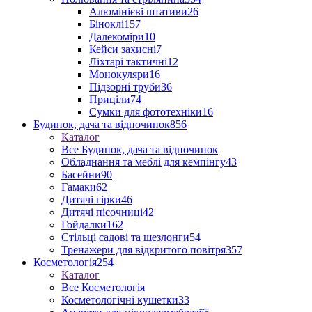
Алюмінієві штативи
26
Біноклі
157
Далекоміри
10
Кейси захисні
7
Ліхтарі тактичні
12
Монокуляри
16
Підзорні труби
36
Приціли
74
Сумки для фототехніки
16
Будинок, дача та відпочинок
856
Каталог
Все Будинок, дача та відпочинок
Обладнання та меблі для кемпінгу
43
Басейни
90
Гамаки
62
Дитячі гірки
46
Дитячі пісочниці
42
Гойдалки
162
Стільці садові та шезлонги
54
Тренажери для відкритого повітря
357
Косметологія
254
Каталог
Все Косметологія
Косметологічні кушетки
33