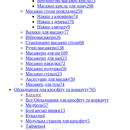
Вендингові масажні крісла
13
Масажні крісла для дому
298
Масажні столи розкладні
259
Ніжки з алюмінію
74
Ніжки з дерева
176
Ніжки з металу
9
Валики для масажу
77
Вібромасажери
26
Стаціонарні масажні столи
68
Ручні масажери
138
Масажери для ніг
109
Масажери для шиї
23
Масажні накидки
72
Масажні подушки
56
Масажні стільці
23
Аксесуари для масажу
59
Масажер для тіла
74
Обладнання для кросфіту та воркауту
765
Каталог
Все Обладнання для кросфіту та воркауту
Медболи
57
Болгарські мішки
13
Кувалди
4
Модульна станція для кросфіту
5
Таймери
4