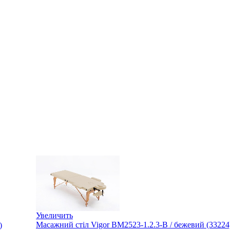
Увеличить
Масажний стіл Vigor BM2523-1.2.3-B / бежевий (33224
)