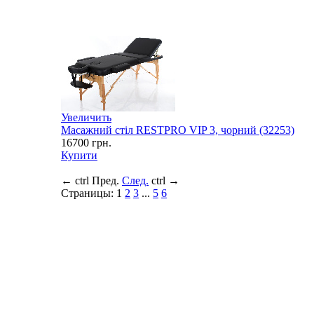
Увеличить
Масажний стіл RESTPRO VIP 3, чорний (32253)
16700
грн.
Купити
←
ctrl
Пред.
След.
ctrl
→
Страницы:
1
2
3
...
5
6