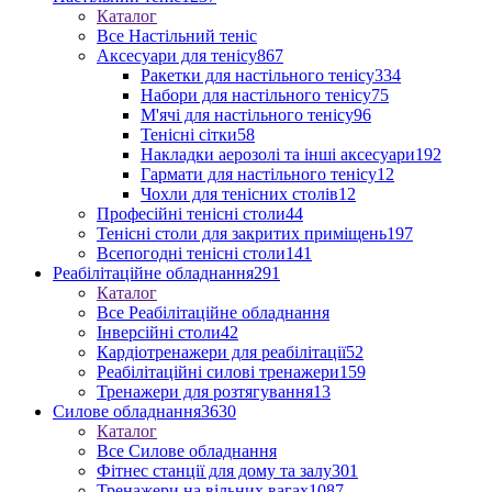
Каталог
Все Настільний теніс
Аксесуари для тенісу
867
Ракетки для настільного тенісу
334
Набори для настільного тенісу
75
М'ячі для настільного тенісу
96
Тенісні сітки
58
Накладки аерозолі та інші аксесуари
192
Гармати для настільного тенісу
12
Чохли для тенісних столів
12
Професійні тенісні столи
44
Тенісні столи для закритих приміщень
197
Всепогодні тенісні столи
141
Реабілітаційне обладнання
291
Каталог
Все Реабілітаційне обладнання
Інверсійні столи
42
Кардіотренажери для реабілітації
52
Реабілітаційні силові тренажери
159
Тренажери для розтягування
13
Силове обладнання
3630
Каталог
Все Силове обладнання
Фітнес станції для дому та залу
301
Тренажери на вільних вагах
1087