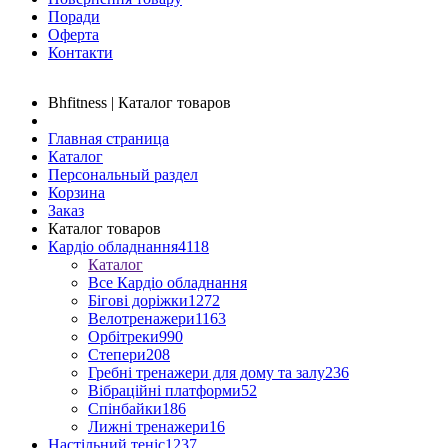
Поради
Оферта
Контакти
Bhfitness | Каталог товаров
Главная страница
Каталог
Персональный раздел
Корзина
Заказ
Каталог товаров
Кардіо обладнання
4118
Каталог
Все Кардіо обладнання
Бігові доріжки
1272
Велотренажери
1163
Орбітреки
990
Степери
208
Гребні тренажери для дому та залу
236
Вібраційні платформи
52
Спінбайки
186
Лижні тренажери
16
Настільний теніс
1237