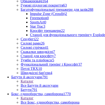
Обважнювачі
164
Гумові підлогові покриття
63
Багатофункціональні тренажери для залів
288
Impulse Zone (Crossfit)
2
Freemotion
0
SportsArt
0
Star Trac
3
Кросфіт тренажери
22
Станції для функціонального тренінгу Explod
Сендбегі
22
Силові рами
26
Силові стрічки
41
Скакалки швидкісні
7
Станції для кросфіту
7
Тумби та пліобокси
5
Функціональний тренінг і Кроссфіт
37
Петлі TRX
10
Швидкісні бар'єри
4
Батути й аксесуари
791
Каталог
Все Батути й аксесуари
Батути
791
Бокс, єдиноборства, самоборона
1770
Каталог
Все Бокс, єдиноборства, самоборона