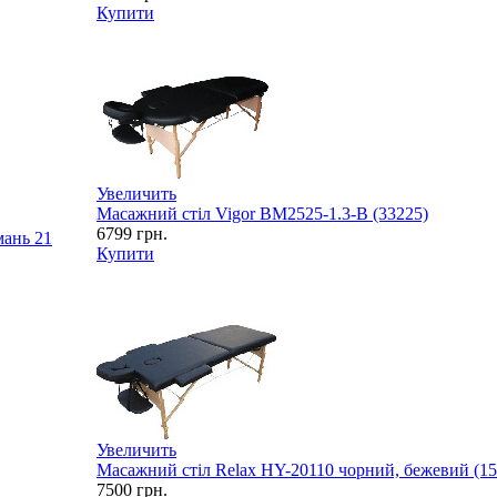
Купити
Увеличить
Масажний стіл Vigor BM2525-1.3-B (33225)
6799
грн.
имань
21
Купити
Увеличить
Масажний стіл Relax HY-20110 чорний, бежевий (15
7500
грн.