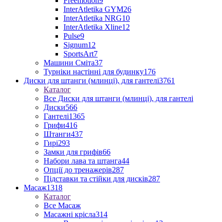
Freemotion
9
InterAtletika GYM
26
InterAtletika NRG
10
InterAtletika Xline
12
Pulse
9
Signum
12
SportsArt
7
Машини Сміта
37
Турніки настінні для будинку
176
Диски для штанги (млинці), для гантелі
3761
Каталог
Все Диски для штанги (млинці), для гантелі
Диски
566
Гантелі
1365
Грифи
416
Штанги
437
Гирі
293
Замки для грифів
66
Набори лава та штанга
44
Опції до тренажерів
287
Підставки та стійки для дисків
287
Масаж
1318
Каталог
Все Масаж
Масажні крісла
314