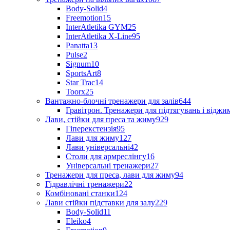
Body-Solid
4
Freemotion
15
InterAtletika GYM
25
InterAtletika X-Line
95
Panatta
13
Pulse
2
Signum
10
SportsArt
8
Star Trac
14
Toorx
25
Вантажно-блочні тренажери для залів
644
Гравітрон. Тренажери для підтягувань і відж
Лави, стійки для преса та жиму
929
Гіперекстензія
95
Лави для жиму
127
Лави універсальні
42
Столи для армреслінгу
16
Універсальні тренажери
27
Тренажери для преса, лави для жиму
94
Гідравлічні тренажери
22
Комбіновані станки
124
Лави стійки підставки для залу
229
Body-Solid
11
Eleiko
4