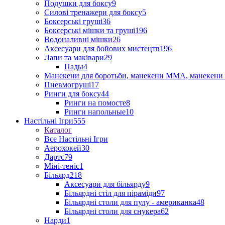
Подушки для боксу
9
Силові тренажери для боксу
5
Боксерські груші
36
Боксерські мішки та груші
196
Водоналивні мішки
26
Аксесуари для бойових мистецтв
196
Лапи та маківари
29
Пады
4
Манекени для боротьби, манекени ММА, манекени 
Пневмогруші
17
Ринги для боксу
44
Ринги на помосте
8
Ринги напольные
10
Настільні Ігри
555
Каталог
Все Настільні Ігри
Аерохокей
30
Дартс
79
Міні-теніс
1
Більярд
218
Аксесуари для більярду
9
Більярдні стіл для піраміди
97
Більярдні столи для пулу - американка
48
Більярдні столи для снукера
62
Нарди
1