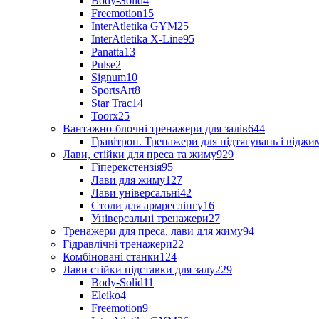
Body-Solid
4
Freemotion
15
InterAtletika GYM
25
InterAtletika X-Line
95
Panatta
13
Pulse
2
Signum
10
SportsArt
8
Star Trac
14
Toorx
25
Вантажно-блочні тренажери для залів
644
Гравітрон. Тренажери для підтягувань і відж
Лави, стійки для преса та жиму
929
Гіперекстензія
95
Лави для жиму
127
Лави універсальні
42
Столи для армреслінгу
16
Універсальні тренажери
27
Тренажери для преса, лави для жиму
94
Гідравлічні тренажери
22
Комбіновані станки
124
Лави стійки підставки для залу
229
Body-Solid
11
Eleiko
4
Freemotion
9