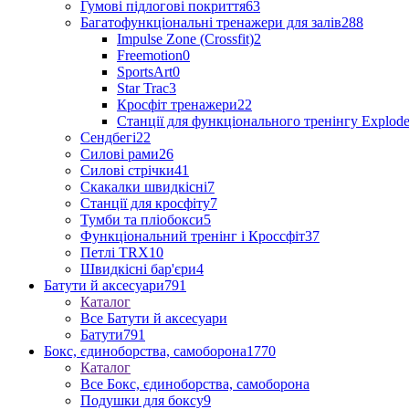
Гумові підлогові покриття
63
Багатофункціональні тренажери для залів
288
Impulse Zone (Crossfit)
2
Freemotion
0
SportsArt
0
Star Trac
3
Кросфіт тренажери
22
Станції для функціонального тренінгу Explod
Сендбегі
22
Силові рами
26
Силові стрічки
41
Скакалки швидкісні
7
Станції для кросфіту
7
Тумби та пліобокси
5
Функціональний тренінг і Кроссфіт
37
Петлі TRX
10
Швидкісні бар'єри
4
Батути й аксесуари
791
Каталог
Все Батути й аксесуари
Батути
791
Бокс, єдиноборства, самоборона
1770
Каталог
Все Бокс, єдиноборства, самоборона
Подушки для боксу
9