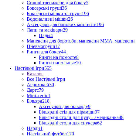
Силові тренажери для боксу
5
Боксерські груші
36
Боксерські мішки та груші
196
Водоналивні мішки
26
Аксесуари для бойових мистецтв
196
Лапи та маківари
29
Пады
4
Манекени для боротьби, манекени ММА, манекени 
Пневмогруші
17
Ринги для боксу
44
Ринги на помосте
8
Ринги напольные
10
Настільні Ігри
555
Каталог
Все Настільні Ігри
Аерохокей
30
Дартс
79
Міні-теніс
1
Більярд
218
Аксесуари для більярду
9
Більярдні стіл для піраміди
97
Більярдні столи для пулу - американка
48
Більярдні столи для снукера
62
Нарди
1
Настільний футбол
170