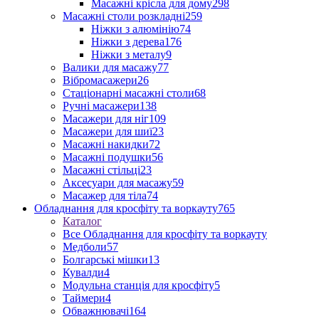
Масажні крісла для дому
298
Масажні столи розкладні
259
Ніжки з алюмінію
74
Ніжки з дерева
176
Ніжки з металу
9
Валики для масажу
77
Вібромасажери
26
Стаціонарні масажні столи
68
Ручні масажери
138
Масажери для ніг
109
Масажери для шиї
23
Масажні накидки
72
Масажні подушки
56
Масажні стільці
23
Аксесуари для масажу
59
Масажер для тіла
74
Обладнання для кросфіту та воркауту
765
Каталог
Все Обладнання для кросфіту та воркауту
Медболи
57
Болгарські мішки
13
Кувалди
4
Модульна станція для кросфіту
5
Таймери
4
Обважнювачі
164