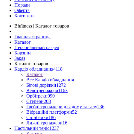
Поради
Оферта
Контакти
Bhfitness | Каталог товаров
Главная страница
Каталог
Персональный раздел
Корзина
Заказ
Каталог товаров
Кардіо обладнання
4118
Каталог
Все Кардіо обладнання
Бігові доріжки
1272
Велотренажери
1163
Орбітреки
990
Степери
208
Гребні тренажери для дому та залу
236
Вібраційні платформи
52
Спінбайки
186
Лижні тренажери
16
Настільний теніс
1237
Каталог