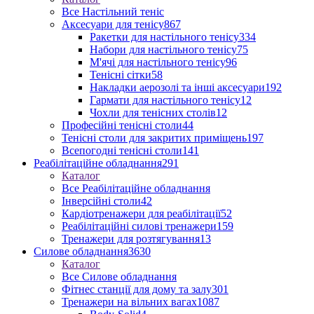
Все Настільний теніс
Аксесуари для тенісу
867
Ракетки для настільного тенісу
334
Набори для настільного тенісу
75
М'ячі для настільного тенісу
96
Тенісні сітки
58
Накладки аерозолі та інші аксесуари
192
Гармати для настільного тенісу
12
Чохли для тенісних столів
12
Професійні тенісні столи
44
Тенісні столи для закритих приміщень
197
Всепогодні тенісні столи
141
Реабілітаційне обладнання
291
Каталог
Все Реабілітаційне обладнання
Інверсійні столи
42
Кардіотренажери для реабілітації
52
Реабілітаційні силові тренажери
159
Тренажери для розтягування
13
Силове обладнання
3630
Каталог
Все Силове обладнання
Фітнес станції для дому та залу
301
Тренажери на вільних вагах
1087