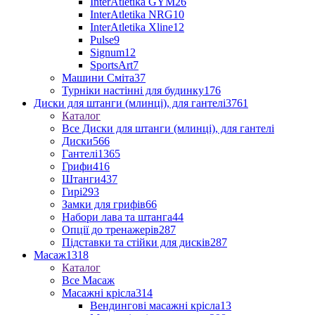
InterAtletika GYM
26
InterAtletika NRG
10
InterAtletika Xline
12
Pulse
9
Signum
12
SportsArt
7
Машини Сміта
37
Турніки настінні для будинку
176
Диски для штанги (млинці), для гантелі
3761
Каталог
Все Диски для штанги (млинці), для гантелі
Диски
566
Гантелі
1365
Грифи
416
Штанги
437
Гирі
293
Замки для грифів
66
Набори лава та штанга
44
Опції до тренажерів
287
Підставки та стійки для дисків
287
Масаж
1318
Каталог
Все Масаж
Масажні крісла
314
Вендингові масажні крісла
13