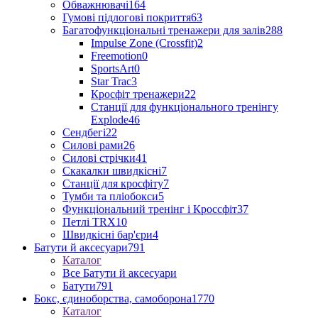
Обважнювачі
164
Гумові підлогові покриття
63
Багатофункціональні тренажери для залів
288
Impulse Zone (Crossfit)
2
Freemotion
0
SportsArt
0
Star Trac
3
Кросфіт тренажери
22
Станції для функціонального тренінгу
Explode
46
Сендбегі
22
Силові рами
26
Силові стрічки
41
Скакалки швидкісні
7
Станції для кросфіту
7
Тумби та пліобокси
5
Функціональний тренінг і Кроссфіт
37
Петлі TRX
10
Швидкісні бар'єри
4
Батути й аксесуари
791
Каталог
Все Батути й аксесуари
Батути
791
Бокс, єдиноборства, самоборона
1770
Каталог