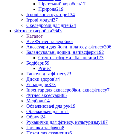
Піратський корабель
17
Природа
219
Ігрові конструктори
134
Ігрові модулі
37
Скеледроми для дітей
24
Фітнес та аеробіка
2643
Каталог
Все Фітнес та аеробіка
Аксесуари для йоги, пілатесу, фітнесу
306
Балансувальні дошки, напівсферы
192
Степплатформи і балансири
173
Бодібари
59
Різне
7
Гантелі для фітнесу
23
Диски здоров'я
4
Еспандери
373
Інвентар для аквааеробіки, аквафітнесу
7
Фітнес аксесуари
85
Медболи
14
Обважнювачі для рук
19
Обважювачі для ніг
1
Обручі
24
Рукавички для фітнесу, культуризму
187
Пляшки та фляги
8
Пояси для схуднення
6