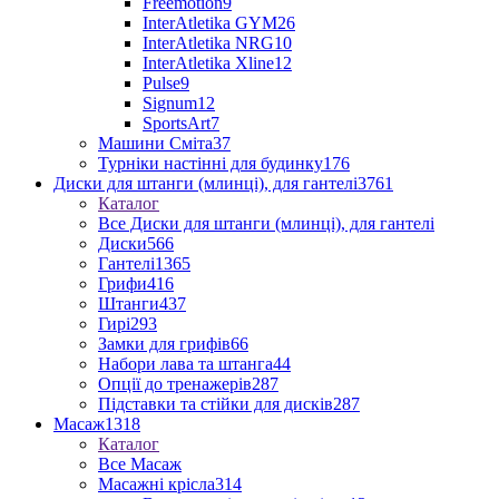
Freemotion
9
InterAtletika GYM
26
InterAtletika NRG
10
InterAtletika Xline
12
Pulse
9
Signum
12
SportsArt
7
Машини Сміта
37
Турніки настінні для будинку
176
Диски для штанги (млинці), для гантелі
3761
Каталог
Все Диски для штанги (млинці), для гантелі
Диски
566
Гантелі
1365
Грифи
416
Штанги
437
Гирі
293
Замки для грифів
66
Набори лава та штанга
44
Опції до тренажерів
287
Підставки та стійки для дисків
287
Масаж
1318
Каталог
Все Масаж
Масажні крісла
314