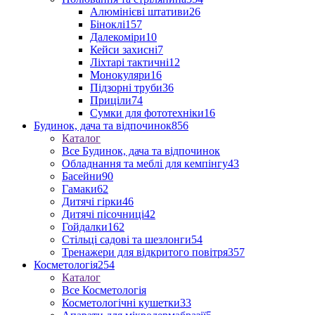
Алюмінієві штативи
26
Біноклі
157
Далекоміри
10
Кейси захисні
7
Ліхтарі тактичні
12
Монокуляри
16
Підзорні труби
36
Приціли
74
Сумки для фототехніки
16
Будинок, дача та відпочинок
856
Каталог
Все Будинок, дача та відпочинок
Обладнання та меблі для кемпінгу
43
Басейни
90
Гамаки
62
Дитячі гірки
46
Дитячі пісочниці
42
Гойдалки
162
Стільці садові та шезлонги
54
Тренажери для відкритого повітря
357
Косметологія
254
Каталог
Все Косметологія
Косметологічні кушетки
33