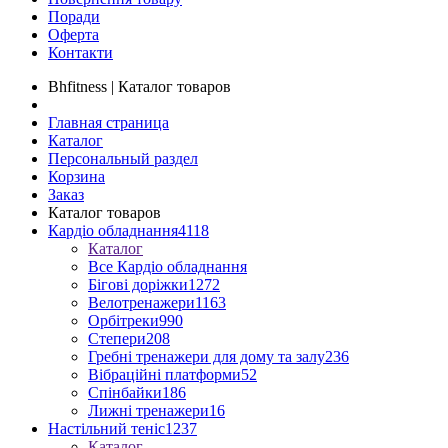
Поради
Оферта
Контакти
Bhfitness | Каталог товаров
Главная страница
Каталог
Персональный раздел
Корзина
Заказ
Каталог товаров
Кардіо обладнання
4118
Каталог
Все Кардіо обладнання
Бігові доріжки
1272
Велотренажери
1163
Орбітреки
990
Степери
208
Гребні тренажери для дому та залу
236
Вібраційні платформи
52
Спінбайки
186
Лижні тренажери
16
Настільний теніс
1237
Каталог