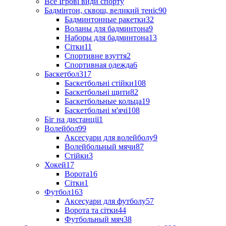
Все Ігрові види спорту
Бадмінтон, сквош, великий теніс
90
Бадминтонные ракетки
32
Воланы для бадминтона
9
Наборы для бадминтона
13
Сітки
11
Спортивне взуття
2
Спортивная одежда
6
Баскетбол
317
Баскетбольні стійки
108
Баскетбольні щити
82
Баскетбольные кольца
19
Баскетбольні м'ячі
108
Біг на дистанції
1
Волейбол
99
Аксесуари для волейболу
9
Волейбольный мячи
87
Стійки
3
Хокей
17
Ворота
16
Сітки
1
Футбол
163
Аксесуари для футболу
57
Ворота та сітки
44
Футбольный мяч
38