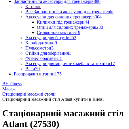
Запчастини та аксесуари для тренажерів
886
Каталог
Все Запчастини та аксесуари для тренажерів
Аксесуари для силових тренажерів
304
Килимки під тренажери
44
Опції для силових тренажерів
230
Силіконові мастила
19
Аксесуари для батутів
252
Кардіодатчики
9
Пульсометри
3
Стійки для зберігання
1
Фітнес-браслети
15
Аксесуари для медичних меблів та техніки
17
Ваги
39
Розпродаж з вітрини
175
BH fitness
Масаж
Стаціонарні масажні столи
Стаціонарний масажний стіл Atlant купити в Києві
Стаціонарний масажний стіл
Atlant (27530)