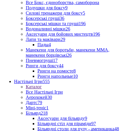
Все Бокс, єдиноборства, самоборона
Подушки для боксу
9
Силові тренажери для боксу
5
Боксерські груші
36
Боксерські мішки та груші
196
Водоналивні мішки
26
Аксесуари для бойових мистецтв
196
Лапи та маківари
29
Пады
4
Манекени для боротьби, манекени ММА,
манекени борцівські
26
Пневмогруші
17
Ринги для боксу
44
Ринги на помосте
8
Ринги напольные
10
Настільні Ігри
555
Каталог
Все Настільні Ігри
Аерохокей
30
Дартс
79
Міні-теніс
1
Більярд
218
Аксесуари для більярду
9
Більярдні стіл для піраміди
97
Більярдні столи для пулу - американка
48