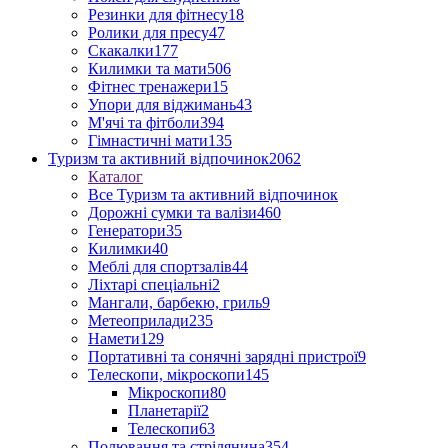
Резинки для фітнесу
18
Ролики для пресу
47
Скакалки
177
Килимки та мати
506
Фітнес тренажери
15
Упори для віджимань
43
М'ячі та фітболи
394
Гімнастичні мати
135
Туризм та активний відпочинок
2062
Каталог
Все Туризм та активний відпочинок
Дорожні сумки та валізи
460
Генератори
35
Килимки
40
Меблі для спортзалів
44
Ліхтарі спеціальні
2
Мангали, барбекю, гриль
9
Метеоприлади
235
Намети
129
Портативні та сонячні зарядні пристрої
9
Телескопи, мікроскопи
145
Мікроскопи
80
Планетарії
2
Телескопи
63
Полювання та стрілянина
354