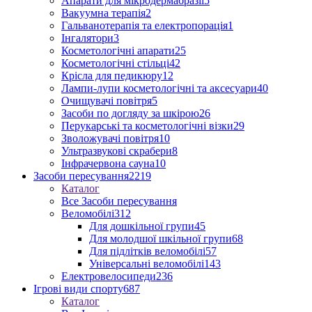
Апарати для мікродермабразії
5
Вакуумна терапія
2
Гальванотерапія та електропорація
1
Інгалятори
3
Косметологічні апарати
25
Косметологічні стільці
42
Крісла для педикюру
12
Лампи-лупи косметологічні та аксесуари
40
Очищувачі повітря
5
Засоби по догляду за шкірою
26
Перукарські та косметологічні візки
29
Зволожувачі повітря
10
Ультразвукові скрабери
8
Інфрачервона сауна
10
Засоби пересування
2219
Каталог
Все Засоби пересування
Веломобілі
312
Для дошкільної групи
45
Для молодшої шкільної групи
68
Для підлітків веломобілі
57
Універсальні веломобілі
143
Електровелосипеди
236
Ігрові види спорту
687
Каталог