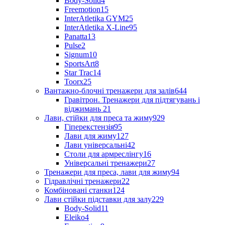
Body-Solid
4
Freemotion
15
InterAtletika GYM
25
InterAtletika X-Line
95
Panatta
13
Pulse
2
Signum
10
SportsArt
8
Star Trac
14
Toorx
25
Вантажно-блочні тренажери для залів
644
Гравітрон. Тренажери для підтягувань і
віджимань
21
Лави, стійки для преса та жиму
929
Гіперекстензія
95
Лави для жиму
127
Лави універсальні
42
Столи для армреслінгу
16
Універсальні тренажери
27
Тренажери для преса, лави для жиму
94
Гідравлічні тренажери
22
Комбіновані станки
124
Лави стійки підставки для залу
229
Body-Solid
11
Eleiko
4