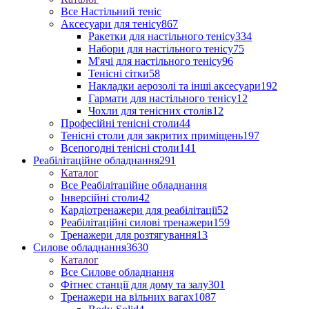
Все Настільний теніс
Аксесуари для тенісу
867
Ракетки для настільного тенісу
334
Набори для настільного тенісу
75
М'ячі для настільного тенісу
96
Тенісні сітки
58
Накладки аерозолі та інші аксесуари
192
Гармати для настільного тенісу
12
Чохли для тенісних столів
12
Професійні тенісні столи
44
Тенісні столи для закритих приміщень
197
Всепогодні тенісні столи
141
Реабілітаційне обладнання
291
Каталог
Все Реабілітаційне обладнання
Інверсійні столи
42
Кардіотренажери для реабілітації
52
Реабілітаційні силові тренажери
159
Тренажери для розтягування
13
Силове обладнання
3630
Каталог
Все Силове обладнання
Фітнес станції для дому та залу
301
Тренажери на вільних вагах
1087