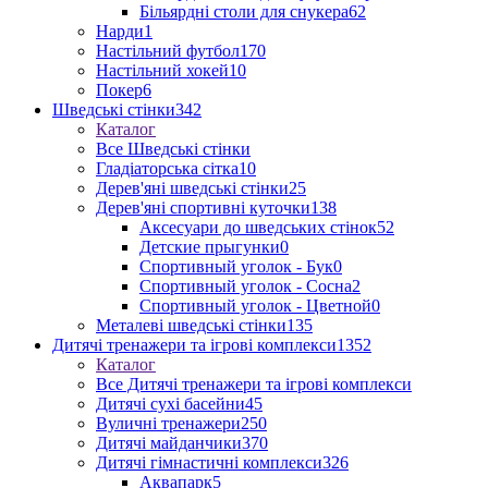
Більярдні столи для снукера
62
Нарди
1
Настільний футбол
170
Настільний хокей
10
Покер
6
Шведські стінки
342
Каталог
Все Шведські стінки
Гладіаторська сітка
10
Дерев'яні шведські стінки
25
Дерев'яні спортивні куточки
138
Аксесуари до шведських стінок
52
Детские прыгунки
0
Спортивный уголок - Бук
0
Спортивный уголок - Сосна
2
Спортивный уголок - Цветной
0
Металеві шведські стінки
135
Дитячі тренажери та ігрові комплекси
1352
Каталог
Все Дитячі тренажери та ігрові комплекси
Дитячі сухі басейни
45
Вуличні тренажери
250
Дитячі майданчики
370
Дитячі гімнастичні комплекси
326
Аквапарк
5