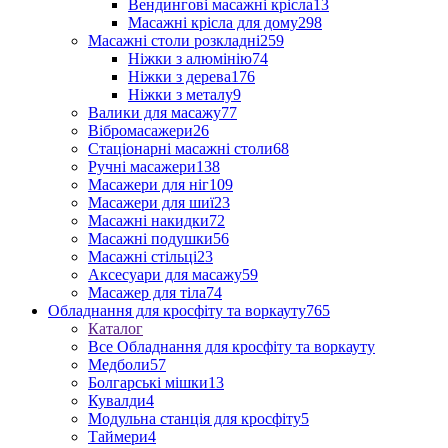
Вендингові масажні крісла
13
Масажні крісла для дому
298
Масажні столи розкладні
259
Ніжки з алюмінію
74
Ніжки з дерева
176
Ніжки з металу
9
Валики для масажу
77
Вібромасажери
26
Стаціонарні масажні столи
68
Ручні масажери
138
Масажери для ніг
109
Масажери для шиї
23
Масажні накидки
72
Масажні подушки
56
Масажні стільці
23
Аксесуари для масажу
59
Масажер для тіла
74
Обладнання для кросфіту та воркауту
765
Каталог
Все Обладнання для кросфіту та воркауту
Медболи
57
Болгарські мішки
13
Кувалди
4
Модульна станція для кросфіту
5
Таймери
4