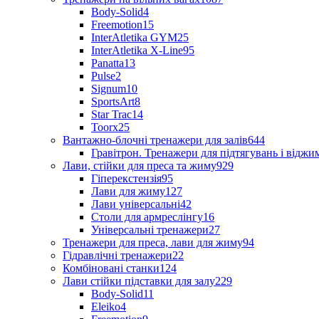
Body-Solid
4
Freemotion
15
InterAtletika GYM
25
InterAtletika X-Line
95
Panatta
13
Pulse
2
Signum
10
SportsArt
8
Star Trac
14
Toorx
25
Вантажно-блочні тренажери для залів
644
Гравітрон. Тренажери для підтягувань і відж
Лави, стійки для преса та жиму
929
Гіперекстензія
95
Лави для жиму
127
Лави універсальні
42
Столи для армреслінгу
16
Універсальні тренажери
27
Тренажери для преса, лави для жиму
94
Гідравлічні тренажери
22
Комбіновані станки
124
Лави стійки підставки для залу
229
Body-Solid
11
Eleiko
4