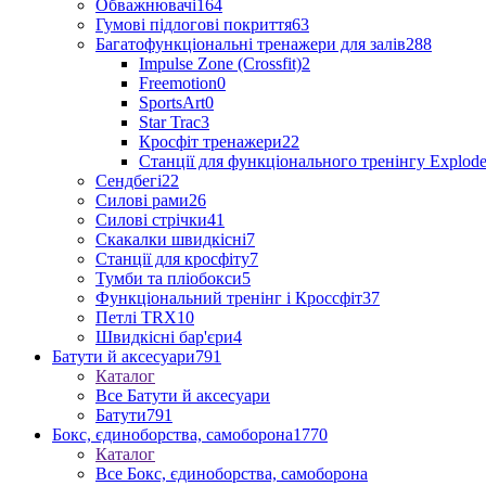
Обважнювачі
164
Гумові підлогові покриття
63
Багатофункціональні тренажери для залів
288
Impulse Zone (Crossfit)
2
Freemotion
0
SportsArt
0
Star Trac
3
Кросфіт тренажери
22
Станції для функціонального тренінгу Explod
Сендбегі
22
Силові рами
26
Силові стрічки
41
Скакалки швидкісні
7
Станції для кросфіту
7
Тумби та пліобокси
5
Функціональний тренінг і Кроссфіт
37
Петлі TRX
10
Швидкісні бар'єри
4
Батути й аксесуари
791
Каталог
Все Батути й аксесуари
Батути
791
Бокс, єдиноборства, самоборона
1770
Каталог
Все Бокс, єдиноборства, самоборона