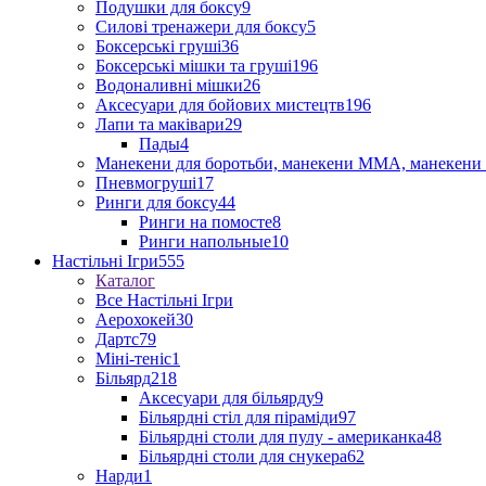
Подушки для боксу
9
Силові тренажери для боксу
5
Боксерські груші
36
Боксерські мішки та груші
196
Водоналивні мішки
26
Аксесуари для бойових мистецтв
196
Лапи та маківари
29
Пады
4
Манекени для боротьби, манекени ММА, манекени 
Пневмогруші
17
Ринги для боксу
44
Ринги на помосте
8
Ринги напольные
10
Настільні Ігри
555
Каталог
Все Настільні Ігри
Аерохокей
30
Дартс
79
Міні-теніс
1
Більярд
218
Аксесуари для більярду
9
Більярдні стіл для піраміди
97
Більярдні столи для пулу - американка
48
Більярдні столи для снукера
62
Нарди
1