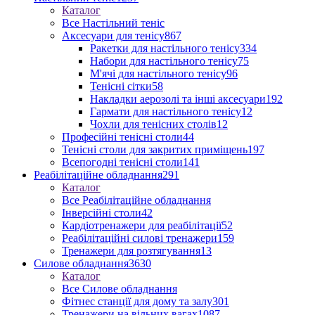
Каталог
Все Настільний теніс
Аксесуари для тенісу
867
Ракетки для настільного тенісу
334
Набори для настільного тенісу
75
М'ячі для настільного тенісу
96
Тенісні сітки
58
Накладки аерозолі та інші аксесуари
192
Гармати для настільного тенісу
12
Чохли для тенісних столів
12
Професійні тенісні столи
44
Тенісні столи для закритих приміщень
197
Всепогодні тенісні столи
141
Реабілітаційне обладнання
291
Каталог
Все Реабілітаційне обладнання
Інверсійні столи
42
Кардіотренажери для реабілітації
52
Реабілітаційні силові тренажери
159
Тренажери для розтягування
13
Силове обладнання
3630
Каталог
Все Силове обладнання
Фітнес станції для дому та залу
301
Тренажери на вільних вагах
1087