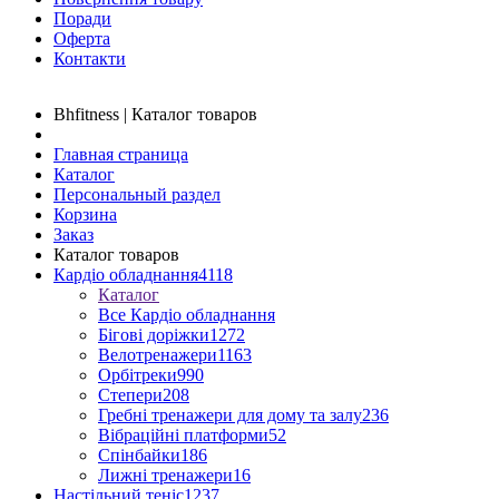
Поради
Оферта
Контакти
Bhfitness | Каталог товаров
Главная страница
Каталог
Персональный раздел
Корзина
Заказ
Каталог товаров
Кардіо обладнання
4118
Каталог
Все Кардіо обладнання
Бігові доріжки
1272
Велотренажери
1163
Орбітреки
990
Степери
208
Гребні тренажери для дому та залу
236
Вібраційні платформи
52
Спінбайки
186
Лижні тренажери
16
Настільний теніс
1237