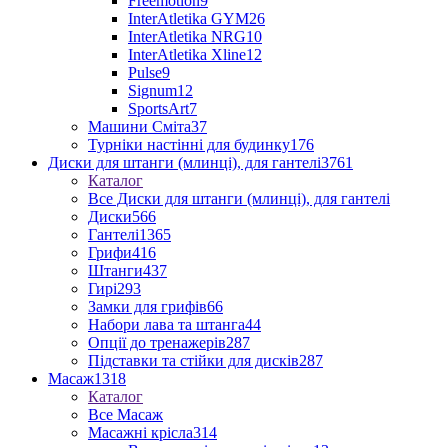
Freemotion
9
InterAtletika GYM
26
InterAtletika NRG
10
InterAtletika Xline
12
Pulse
9
Signum
12
SportsArt
7
Машини Сміта
37
Турніки настінні для будинку
176
Диски для штанги (млинці), для гантелі
3761
Каталог
Все Диски для штанги (млинці), для гантелі
Диски
566
Гантелі
1365
Грифи
416
Штанги
437
Гирі
293
Замки для грифів
66
Набори лава та штанга
44
Опції до тренажерів
287
Підставки та стійки для дисків
287
Масаж
1318
Каталог
Все Масаж
Масажні крісла
314