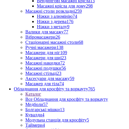
Вендингові масажні крісла
13
Масажні крісла для дому
298
Масажні столи розкладні
259
Ніжки з алюмінію
74
Ніжки з дерева
176
Ніжки з металу
9
Валики для масажу
77
Вібромасажери
26
Стаціонарні масажні столи
68
Ручні масажери
138
Масажери для ніг
109
Масажери для шиї
23
Масажні накидки
72
Масажні подушки
56
Масажні стільці
23
Аксесуари для масажу
59
Масажер для тіла
74
Обладнання для кросфіту та воркауту
765
Каталог
Все Обладнання для кросфіту та воркауту
Медболи
57
Болгарські мішки
13
Кувалди
4
Модульна станція для кросфіту
5
Таймери
4