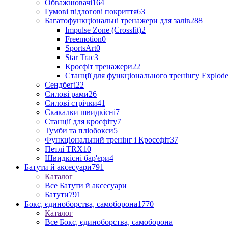
Обважнювачі
164
Гумові підлогові покриття
63
Багатофункціональні тренажери для залів
288
Impulse Zone (Crossfit)
2
Freemotion
0
SportsArt
0
Star Trac
3
Кросфіт тренажери
22
Станції для функціонального тренінгу Explod
Сендбегі
22
Силові рами
26
Силові стрічки
41
Скакалки швидкісні
7
Станції для кросфіту
7
Тумби та пліобокси
5
Функціональний тренінг і Кроссфіт
37
Петлі TRX
10
Швидкісні бар'єри
4
Батути й аксесуари
791
Каталог
Все Батути й аксесуари
Батути
791
Бокс, єдиноборства, самоборона
1770
Каталог
Все Бокс, єдиноборства, самоборона