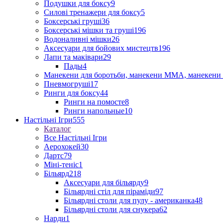
Подушки для боксу
9
Силові тренажери для боксу
5
Боксерські груші
36
Боксерські мішки та груші
196
Водоналивні мішки
26
Аксесуари для бойових мистецтв
196
Лапи та маківари
29
Пады
4
Манекени для боротьби, манекени ММА, манекени 
Пневмогруші
17
Ринги для боксу
44
Ринги на помосте
8
Ринги напольные
10
Настільні Ігри
555
Каталог
Все Настільні Ігри
Аерохокей
30
Дартс
79
Міні-теніс
1
Більярд
218
Аксесуари для більярду
9
Більярдні стіл для піраміди
97
Більярдні столи для пулу - американка
48
Більярдні столи для снукера
62
Нарди
1