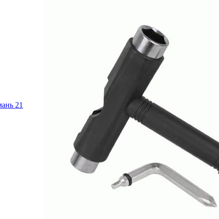
имань
21