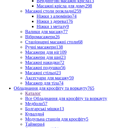
Вендингові масажні крісла
13
Масажні крісла для дому
298
Масажні столи розкладні
259
Ніжки з алюмінію
74
Ніжки з дерева
176
Ніжки з металу
9
Валики для масажу
77
Вібромасажери
26
Стаціонарні масажні столи
68
Ручні масажери
138
Масажери для ніг
109
Масажери для шиї
23
Масажні накидки
72
Масажні подушки
56
Масажні стільці
23
Аксесуари для масажу
59
Масажер для тіла
74
Обладнання для кросфіту та воркауту
765
Каталог
Все Обладнання для кросфіту та воркауту
Медболи
57
Болгарські мішки
13
Кувалди
4
Модульна станція для кросфіту
5
Таймери
4