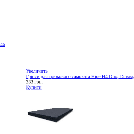
e
46
Увеличить
Гріпси для трюкового самоката Hipe H4 Duo, 155мм, b
333
грн.
Купити