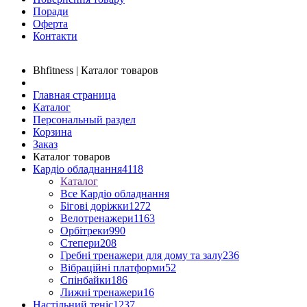
Поради
Оферта
Контакти
Bhfitness | Каталог товаров
Главная страница
Каталог
Персональный раздел
Корзина
Заказ
Каталог товаров
Кардіо обладнання
4118
Каталог
Все Кардіо обладнання
Бігові доріжки
1272
Велотренажери
1163
Орбітреки
990
Степери
208
Гребні тренажери для дому та залу
236
Вібраційні платформи
52
Спінбайки
186
Лижні тренажери
16
Настільний теніс
1237