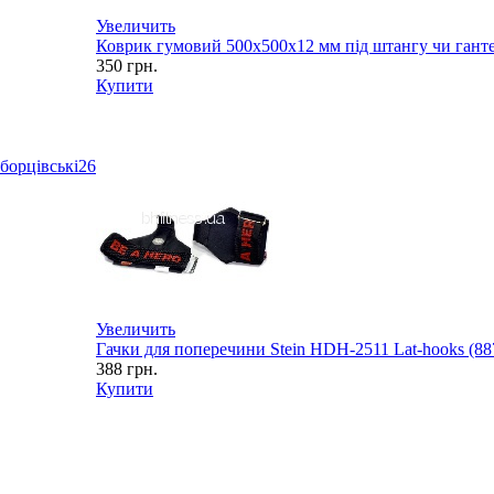
Увеличить
Коврик гумовий 500х500х12 мм під штангу чи ганте
350
грн.
Купити
борцівські
26
Увеличить
Гачки для поперечини Stein HDH-2511 Lat-hooks (88
388
грн.
Купити