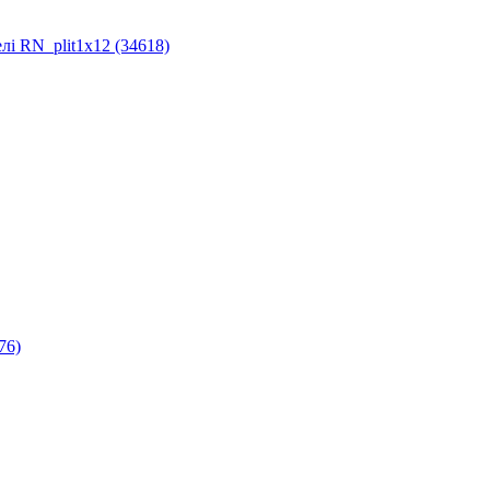
лі RN_plit1x12 (34618)
76)