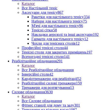
Каталог
Все Настільний теніс
Аксесуари для тенісу
867
Ракетки для настільного тенісу
334
Набори для настільного тенісу
75
М'ячі для настільного тенісу
96
Тенісні сітки
58
Накладки аерозолі та інші аксесуари
192
Гармати для настільного тенісу
12
Чохли для тенісних столів
12
Професійні тенісні столи
44
Тенісні столи для закритих приміщень
197
Всепогодні тенісні столи
141
Реабілітаційне обладнання
291
Каталог
Все Реабілітаційне обладнання
Інверсійні столи
42
Кардіотренажери для реабілітації
52
Реабілітаційні силові тренажери
159
Тренажери для розтягування
13
Силове обладнання
3630
Каталог
Все Силове обладнання
Фітнес станції для дому та залу
301
Тренажери на вільних вагах
1087