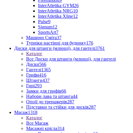
Freemotion
9
InterAtletika GYM
26
InterAtletika NRG
10
InterAtletika Xline
12
Pulse
9
Signum
12
SportsArt
7
Машини Сміта
37
Турніки настінні для будинку
176
Диски для штанги (млинці), для гантелі
3761
Каталог
Все Диски для штанги (млинці), для гантелі
Диски
566
Гантелі
1365
Грифи
416
Штанги
437
Гирі
293
Замки для грифів
66
Набори лава та штанга
44
Опції до тренажерів
287
Підставки та стійки для дисків
287
Масаж
1318
Каталог
Все Масаж
Масажні крісла
314