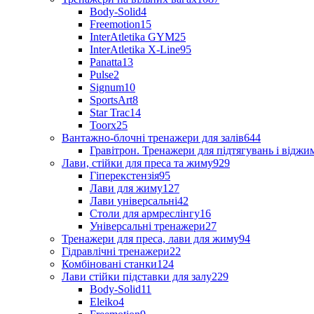
Body-Solid
4
Freemotion
15
InterAtletika GYM
25
InterAtletika X-Line
95
Panatta
13
Pulse
2
Signum
10
SportsArt
8
Star Trac
14
Toorx
25
Вантажно-блочні тренажери для залів
644
Гравітрон. Тренажери для підтягувань і відж
Лави, стійки для преса та жиму
929
Гіперекстензія
95
Лави для жиму
127
Лави універсальні
42
Столи для армреслінгу
16
Універсальні тренажери
27
Тренажери для преса, лави для жиму
94
Гідравлічні тренажери
22
Комбіновані станки
124
Лави стійки підставки для залу
229
Body-Solid
11
Eleiko
4