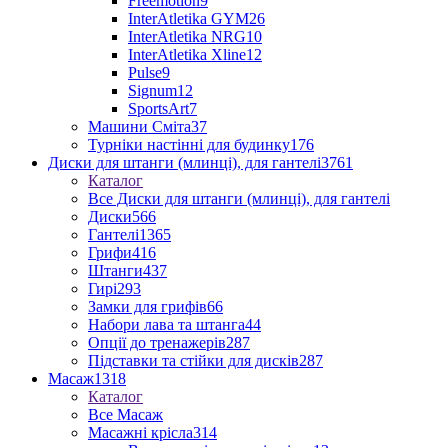
Freemotion
9
InterAtletika GYM
26
InterAtletika NRG
10
InterAtletika Xline
12
Pulse
9
Signum
12
SportsArt
7
Машини Сміта
37
Турніки настінні для будинку
176
Диски для штанги (млинці), для гантелі
3761
Каталог
Все Диски для штанги (млинці), для гантелі
Диски
566
Гантелі
1365
Грифи
416
Штанги
437
Гирі
293
Замки для грифів
66
Набори лава та штанга
44
Опції до тренажерів
287
Підставки та стійки для дисків
287
Масаж
1318
Каталог
Все Масаж
Масажні крісла
314