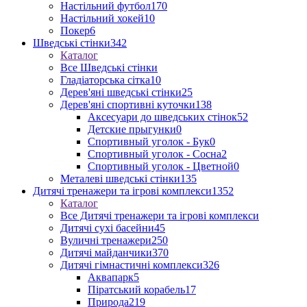
Настільний футбол
170
Настільний хокей
10
Покер
6
Шведські стінки
342
Каталог
Все Шведські стінки
Гладіаторська сітка
10
Дерев'яні шведські стінки
25
Дерев'яні спортивні куточки
138
Аксесуари до шведських стінок
52
Детские прыгунки
0
Спортивный уголок - Бук
0
Спортивный уголок - Сосна
2
Спортивный уголок - Цветной
0
Металеві шведські стінки
135
Дитячі тренажери та ігрові комплекси
1352
Каталог
Все Дитячі тренажери та ігрові комплекси
Дитячі сухі басейни
45
Вуличні тренажери
250
Дитячі майданчики
370
Дитячі гімнастичні комплекси
326
Аквапарк
5
Піратський корабель
17
Природа
219