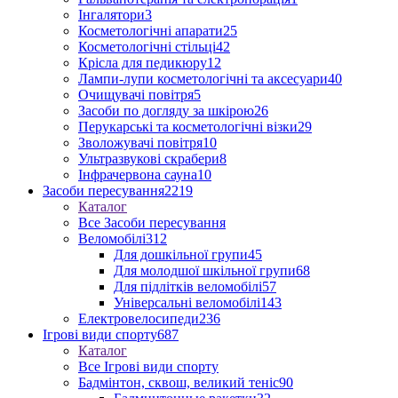
Інгалятори
3
Косметологічні апарати
25
Косметологічні стільці
42
Крісла для педикюру
12
Лампи-лупи косметологічні та аксесуари
40
Очищувачі повітря
5
Засоби по догляду за шкірою
26
Перукарські та косметологічні візки
29
Зволожувачі повітря
10
Ультразвукові скрабери
8
Інфрачервона сауна
10
Засоби пересування
2219
Каталог
Все Засоби пересування
Веломобілі
312
Для дошкільної групи
45
Для молодшої шкільної групи
68
Для підлітків веломобілі
57
Універсальні веломобілі
143
Електровелосипеди
236
Ігрові види спорту
687
Каталог
Все Ігрові види спорту
Бадмінтон, сквош, великий теніс
90