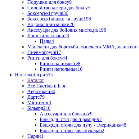
Подушки для боксу
9
Силові тренажери для боксу
5
Боксерські груші
36
Боксерські мішки та груші
196
Водоналивні мішки
26
Аксесуари для бойових мистецтв
196
Лапи та маківари
29
Пады
4
Манекени для боротьби, манекени ММА, манекени 
Пневмогруші
17
Ринги для боксу
44
Ринги на помосте
8
Ринги напольные
10
Настільні Ігри
555
Каталог
Все Настільні Ігри
Аерохокей
30
Дартс
79
Міні-теніс
1
Більярд
218
Аксесуари для більярду
9
Більярдні стіл для піраміди
97
Більярдні столи для пулу - американка
48
Більярдні столи для снукера
62
Нарди
1