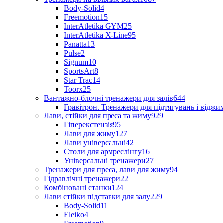
Body-Solid
4
Freemotion
15
InterAtletika GYM
25
InterAtletika X-Line
95
Panatta
13
Pulse
2
Signum
10
SportsArt
8
Star Trac
14
Toorx
25
Вантажно-блочні тренажери для залів
644
Гравітрон. Тренажери для підтягувань і відж
Лави, стійки для преса та жиму
929
Гіперекстензія
95
Лави для жиму
127
Лави універсальні
42
Столи для армреслінгу
16
Універсальні тренажери
27
Тренажери для преса, лави для жиму
94
Гідравлічні тренажери
22
Комбіновані станки
124
Лави стійки підставки для залу
229
Body-Solid
11
Eleiko
4