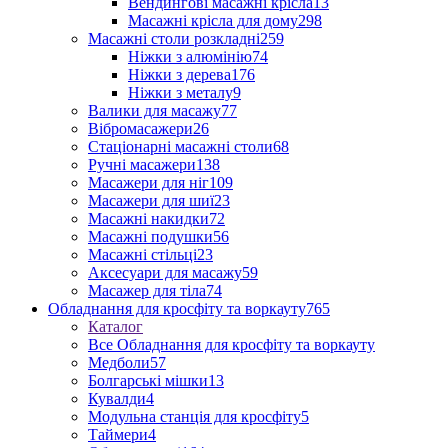
Вендингові масажні крісла
13
Масажні крісла для дому
298
Масажні столи розкладні
259
Ніжки з алюмінію
74
Ніжки з дерева
176
Ніжки з металу
9
Валики для масажу
77
Вібромасажери
26
Стаціонарні масажні столи
68
Ручні масажери
138
Масажери для ніг
109
Масажери для шиї
23
Масажні накидки
72
Масажні подушки
56
Масажні стільці
23
Аксесуари для масажу
59
Масажер для тіла
74
Обладнання для кросфіту та воркауту
765
Каталог
Все Обладнання для кросфіту та воркауту
Медболи
57
Болгарські мішки
13
Кувалди
4
Модульна станція для кросфіту
5
Таймери
4