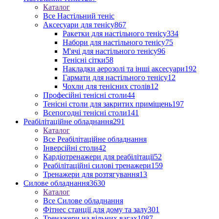
Каталог
Все Настільний теніс
Аксесуари для тенісу
867
Ракетки для настільного тенісу
334
Набори для настільного тенісу
75
М'ячі для настільного тенісу
96
Тенісні сітки
58
Накладки аерозолі та інші аксесуари
192
Гармати для настільного тенісу
12
Чохли для тенісних столів
12
Професійні тенісні столи
44
Тенісні столи для закритих приміщень
197
Всепогодні тенісні столи
141
Реабілітаційне обладнання
291
Каталог
Все Реабілітаційне обладнання
Інверсійні столи
42
Кардіотренажери для реабілітації
52
Реабілітаційні силові тренажери
159
Тренажери для розтягування
13
Силове обладнання
3630
Каталог
Все Силове обладнання
Фітнес станції для дому та залу
301
Тренажери на вільних вагах
1087