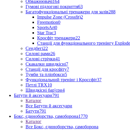
Обважнювачі
164
Гумові підлогові покриття
63
Багатофункціональні тренажери для залів
288
Impulse Zone (Crossfit)
2
Freemotion
0
SportsArt
0
Star Trac
3
Кросфіт тренажери
22
Станції для функціонального тренінгу Explod
Сендбегі
22
Силові рами
26
Силові стрічки
41
Скакалки швидкісні
7
Станції для кросфіту
7
Тумби та пліобокси
5
Функціональний тренінг і Кроссфіт
37
Петлі TRX
10
Швидкісні бар'єри
4
Батути й аксесуари
791
Каталог
Все Батути й аксесуари
Батути
791
Бокс, єдиноборства, самоборона
1770
Каталог
Все Бокс, єдиноборства, самоборона