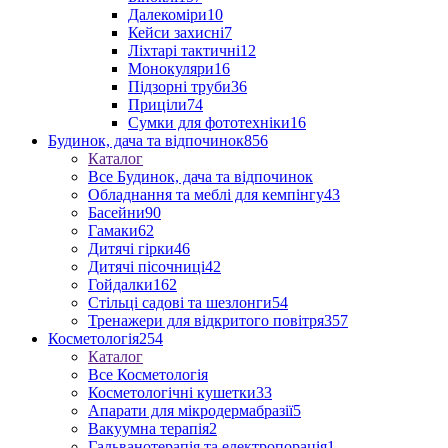
Далекоміри
10
Кейси захисні
7
Ліхтарі тактичні
12
Монокуляри
16
Підзорні труби
36
Приціли
74
Сумки для фототехніки
16
Будинок, дача та відпочинок
856
Каталог
Все Будинок, дача та відпочинок
Обладнання та меблі для кемпінгу
43
Басейни
90
Гамаки
62
Дитячі гірки
46
Дитячі пісочниці
42
Гойдалки
162
Стільці садові та шезлонги
54
Тренажери для відкритого повітря
357
Косметологія
254
Каталог
Все Косметологія
Косметологічні кушетки
33
Апарати для мікродермабразії
5
Вакуумна терапія
2
Гальванотерапія та електропорація
1