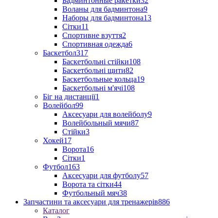
Бадминтонные ракетки
32
Воланы для бадминтона
9
Наборы для бадминтона
13
Сітки
11
Спортивне взуття
2
Спортивная одежда
6
Баскетбол
317
Баскетбольні стійки
108
Баскетбольні щити
82
Баскетбольные кольца
19
Баскетбольні м'ячі
108
Біг на дистанції
1
Волейбол
99
Аксесуари для волейболу
9
Волейбольный мячи
87
Стійки
3
Хокей
17
Ворота
16
Сітки
1
Футбол
163
Аксесуари для футболу
57
Ворота та сітки
44
Футбольный мяч
38
Запчастини та аксесуари для тренажерів
886
Каталог