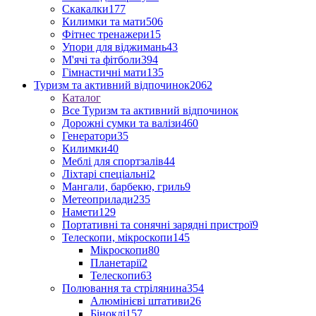
Скакалки
177
Килимки та мати
506
Фітнес тренажери
15
Упори для віджимань
43
М'ячі та фітболи
394
Гімнастичні мати
135
Туризм та активний відпочинок
2062
Каталог
Все Туризм та активний відпочинок
Дорожні сумки та валізи
460
Генератори
35
Килимки
40
Меблі для спортзалів
44
Ліхтарі спеціальні
2
Мангали, барбекю, гриль
9
Метеоприлади
235
Намети
129
Портативні та сонячні зарядні пристрої
9
Телескопи, мікроскопи
145
Мікроскопи
80
Планетарії
2
Телескопи
63
Полювання та стрілянина
354
Алюмінієві штативи
26
Біноклі
157