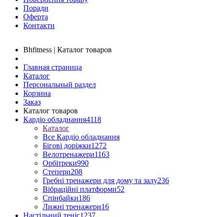
Поради
Оферта
Контакти
Bhfitness | Каталог товаров
Главная страница
Каталог
Персональный раздел
Корзина
Заказ
Каталог товаров
Кардіо обладнання
4118
Каталог
Все Кардіо обладнання
Бігові доріжки
1272
Велотренажери
1163
Орбітреки
990
Степери
208
Гребні тренажери для дому та залу
236
Вібраційні платформи
52
Спінбайки
186
Лижні тренажери
16
Настільний теніс
1237