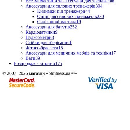
Все Запчастини та аксесуари для тренажерів
Аксесуари для силових тренажерів
304
Килимки під тренажери
44
Опції для силових тренажерів
230
Силіконові мастила
19
Аксесуари для батутів
252
Кардіодатчики
9
Пульсометри
3
Стійки для зберігання
1
Фітнес-браслети
15
Аксесуари для медичних меблів та техніки
17
Ваги
39
Розпродаж з вітрини
175
© 2007–2026 магазин «bhfitness.ua™»