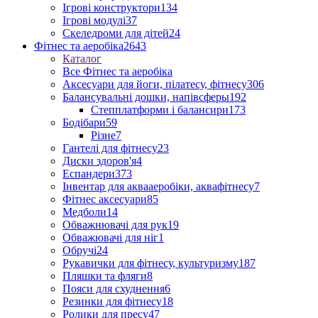
Ігрові конструктори
134
Ігрові модулі
37
Скеледроми для дітей
24
Фітнес та аеробіка
2643
Каталог
Все Фітнес та аеробіка
Аксесуари для йоги, пілатесу, фітнесу
306
Балансувальні дошки, напівсферы
192
Степплатформи і балансири
173
Бодібари
59
Різне
7
Гантелі для фітнесу
23
Диски здоров'я
4
Еспандери
373
Інвентар для аквааеробіки, аквафітнесу
7
Фітнес аксесуари
85
Медболи
14
Обважнювачі для рук
19
Обважювачі для ніг
1
Обручі
24
Рукавички для фітнесу, культуризму
187
Пляшки та фляги
8
Пояси для схуднення
6
Резинки для фітнесу
18
Ролики для пресу
47