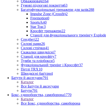
Обважнювачі
164
Гумові підлогові покриття
63
Багатофункціональні тренажери для залів
288
Impulse Zone (Crossfit)
2
Freemotion
0
SportsArt
0
Star Trac
3
Кросфіт тренажери
22
Станції для функціонального тренінгу Explod
Сендбегі
22
Силові рами
26
Силові стрічки
41
Скакалки швидкісні
7
Станції для кросфіту
7
Тумби та пліобокси
5
Функціональний тренінг і Кроссфіт
37
Петлі TRX
10
Швидкісні бар'єри
4
Батути й аксесуари
791
Каталог
Все Батути й аксесуари
Батути
791
Бокс, єдиноборства, самоборона
1770
Каталог
Все Бокс, єдиноборства, самоборона