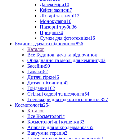
Далекоміри
10
Кейси захисні
7
Ліхтарі тактичні
12
Монокуляри
16
Підзорні труби
36
Приціли
74
Сумки для фототехніки
16
Будинок, дача та відпочинок
856
Каталог
Все Будинок, дача та відпочинок
Обладнання та меблі для кемпінгу
43
Басейни
90
Гамаки
62
Дитячі гірки
46
Дитячі пісочниці
42
Гойдалки
162
Стільці садові та шезлонги
54
Тренажери для відкритого повітря
357
Косметологія
254
Каталог
Все Косметологія
Косметологічні кушетки
33
Апарати для мікродермабразії
5
Вакуумна терапія
2
Гальванотерапія та електропорація
1