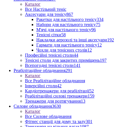
Каталог
Все Настільний теніс
Аксесуари для тенісу
867
Ракетки для настільного тенісу
334
Набори для настільного тенісу
75
М'ячі для настільного тенісу
96
Тенісні сітки
58
Накладки аерозолі та інші аксесуари
192
Гармати для настільного тенісу
12
Чохли для тенісних столів
12
Професійні тенісні столи
44
Тенісні столи для закритих приміщень
197
Всепогодні тенісні столи
141
Реабілітаційне обладнання
291
Каталог
Все Реабілітаційне обладнання
Інверсійні столи
42
Кардіотренажери для реабілітації
52
Реабілітаційні силові тренажери
159
Тренажери для розтягування
13
Силове обладнання
3630
Каталог
Все Силове обладнання
Фітнес станції для дому та залу
301
Тренажери на вільних вагах
1087