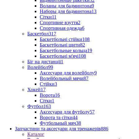
Бадминтонные ракетки
32
Воланы для бадминтона
9
Наборы для бадминтона
13
Сітки
11
Спортивне взуття
2
Спортивная одежда
6
Баскетбол
317
Баскетбольні стійки
108
Баскетбольні щити
82
Баскетбольные кольца
19
Баскетбольні м'ячі
108
Біг на дистанції
1
Волейбол
99
Аксесуари для волейболу
9
Волейбольный мячи
87
Стійки
3
Хокей
17
Ворота
16
Сітки
1
Футбол
163
Аксесуари для футболу
57
Ворота та сітки
44
Футбольный мяч
38
Запчастини та аксесуари для тренажерів
886
Каталог