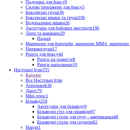
Подушки для боксу
9
Силові тренажери для боксу
5
Боксерські груші
36
Боксерські мішки та груші
196
Водоналивні мішки
26
Аксесуари для бойових мистецтв
196
Лапи та маківари
29
Пады
4
Манекени для боротьби, манекени ММА, манекени 
Пневмогруші
17
Ринги для боксу
44
Ринги на помосте
8
Ринги напольные
10
Настільні Ігри
555
Каталог
Все Настільні Ігри
Аерохокей
30
Дартс
79
Міні-теніс
1
Більярд
218
Аксесуари для більярду
9
Більярдні стіл для піраміди
97
Більярдні столи для пулу - американка
48
Більярдні столи для снукера
62
Нарди
1