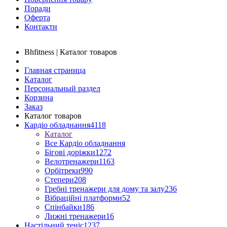
Поради
Оферта
Контакти
Bhfitness | Каталог товаров
Главная страница
Каталог
Персональный раздел
Корзина
Заказ
Каталог товаров
Кардіо обладнання
4118
Каталог
Все Кардіо обладнання
Бігові доріжки
1272
Велотренажери
1163
Орбітреки
990
Степери
208
Гребні тренажери для дому та залу
236
Вібраційні платформи
52
Спінбайки
186
Лижні тренажери
16
Настільний теніс
1237