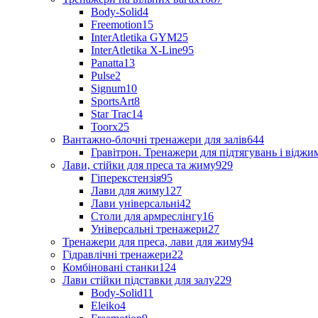
Body-Solid
4
Freemotion
15
InterAtletika GYM
25
InterAtletika X-Line
95
Panatta
13
Pulse
2
Signum
10
SportsArt
8
Star Trac
14
Toorx
25
Вантажно-блочні тренажери для залів
644
Гравітрон. Тренажери для підтягувань і відж
Лави, стійки для преса та жиму
929
Гіперекстензія
95
Лави для жиму
127
Лави універсальні
42
Столи для армреслінгу
16
Універсальні тренажери
27
Тренажери для преса, лави для жиму
94
Гідравлічні тренажери
22
Комбіновані станки
124
Лави стійки підставки для залу
229
Body-Solid
11
Eleiko
4