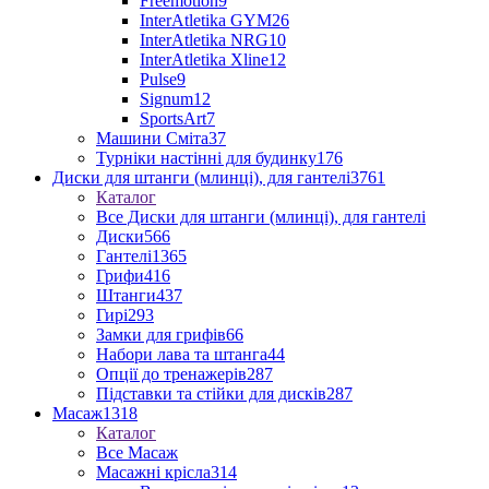
Freemotion
9
InterAtletika GYM
26
InterAtletika NRG
10
InterAtletika Xline
12
Pulse
9
Signum
12
SportsArt
7
Машини Сміта
37
Турніки настінні для будинку
176
Диски для штанги (млинці), для гантелі
3761
Каталог
Все Диски для штанги (млинці), для гантелі
Диски
566
Гантелі
1365
Грифи
416
Штанги
437
Гирі
293
Замки для грифів
66
Набори лава та штанга
44
Опції до тренажерів
287
Підставки та стійки для дисків
287
Масаж
1318
Каталог
Все Масаж
Масажні крісла
314