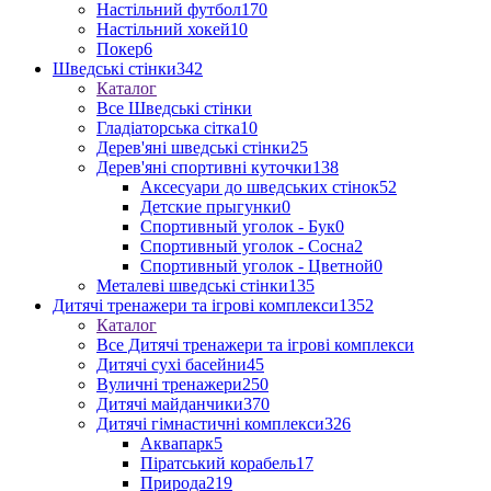
Настільний футбол
170
Настільний хокей
10
Покер
6
Шведські стінки
342
Каталог
Все Шведські стінки
Гладіаторська сітка
10
Дерев'яні шведські стінки
25
Дерев'яні спортивні куточки
138
Аксесуари до шведських стінок
52
Детские прыгунки
0
Спортивный уголок - Бук
0
Спортивный уголок - Сосна
2
Спортивный уголок - Цветной
0
Металеві шведські стінки
135
Дитячі тренажери та ігрові комплекси
1352
Каталог
Все Дитячі тренажери та ігрові комплекси
Дитячі сухі басейни
45
Вуличні тренажери
250
Дитячі майданчики
370
Дитячі гімнастичні комплекси
326
Аквапарк
5
Піратський корабель
17
Природа
219