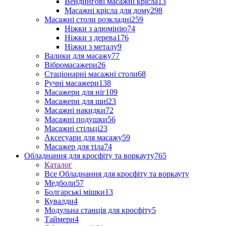
Вендингові масажні крісла
13
Масажні крісла для дому
298
Масажні столи розкладні
259
Ніжки з алюмінію
74
Ніжки з дерева
176
Ніжки з металу
9
Валики для масажу
77
Вібромасажери
26
Стаціонарні масажні столи
68
Ручні масажери
138
Масажери для ніг
109
Масажери для шиї
23
Масажні накидки
72
Масажні подушки
56
Масажні стільці
23
Аксесуари для масажу
59
Масажер для тіла
74
Обладнання для кросфіту та воркауту
765
Каталог
Все Обладнання для кросфіту та воркауту
Медболи
57
Болгарські мішки
13
Кувалди
4
Модульна станція для кросфіту
5
Таймери
4