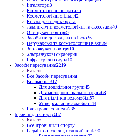
Інгалятори
3
Косметологічні апарати
25
Косметологічні стільці
42
Крісла для педикюру
12
Лампи-лупи косметологічні та аксесуари
40
Очищувачі повітря
5
Засоби по догляду за шкірою
26
Перукарські та косметологічні візки
29
Зволожувачі повітря
10
Ультразвукові скрабери
8
Інфрачервона сауна
10
Засоби пересування
2219
Каталог
Все Засоби пересування
Веломобілі
312
Для дошкільної групи
45
Для молодшої шкільної групи
68
Для підлітків веломобілі
57
Універсальні веломобілі
143
Електровелосипеди
236
Ігрові види спорту
687
Каталог
Все Ігрові види спорту
Бадмінтон, сквош, великий теніс
90