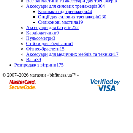
Все Запчастини та аксесуари для тренажерів
Аксесуари для силових тренажерів
304
Килимки під тренажери
44
Опції для силових тренажерів
230
Силіконові мастила
19
Аксесуари для батутів
252
Кардіодатчики
9
Пульсометри
3
Стійки для зберігання
1
Фітнес-браслети
15
Аксесуари для медичних меблів та техніки
17
Ваги
39
Розпродаж з вітрини
175
© 2007–2026 магазин «bhfitness.ua™»