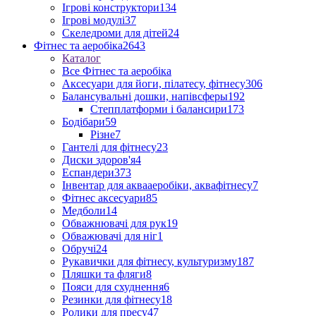
Ігрові конструктори
134
Ігрові модулі
37
Скеледроми для дітей
24
Фітнес та аеробіка
2643
Каталог
Все Фітнес та аеробіка
Аксесуари для йоги, пілатесу, фітнесу
306
Балансувальні дошки, напівсферы
192
Степплатформи і балансири
173
Бодібари
59
Різне
7
Гантелі для фітнесу
23
Диски здоров'я
4
Еспандери
373
Інвентар для аквааеробіки, аквафітнесу
7
Фітнес аксесуари
85
Медболи
14
Обважнювачі для рук
19
Обважювачі для ніг
1
Обручі
24
Рукавички для фітнесу, культуризму
187
Пляшки та фляги
8
Пояси для схуднення
6
Резинки для фітнесу
18
Ролики для пресу
47