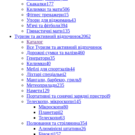
Скакалки
177
Килимки та мати
506
Фітнес тренажери
15
Упори для віджимань
43
М'ячі та фітболи
394
Гімнастичні мати
135
Туризм та активний відпочинок
2062
Каталог
Все Туризм та активний відпочинок
Дорожні сумки та валізи
460
Генератори
35
Килимки
40
Меблі для спортзалів
44
Ліхтарі спеціальні
2
Мангали, барбекю, гриль
9
Метеоприлади
235
Намети
129
Портативні та сонячні зарядні пристрої
9
Телескопи, мікроскопи
145
Мікроскопи
80
Планетарії
2
Телескопи
63
Полювання та стрілянина
354
Алюмінієві штативи
26
Біноклі
157