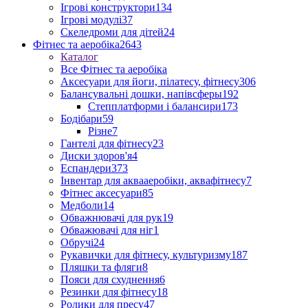
Ігрові конструктори
134
Ігрові модулі
37
Скеледроми для дітей
24
Фітнес та аеробіка
2643
Каталог
Все Фітнес та аеробіка
Аксесуари для йоги, пілатесу, фітнесу
306
Балансувальні дошки, напівсферы
192
Степплатформи і балансири
173
Бодібари
59
Різне
7
Гантелі для фітнесу
23
Диски здоров'я
4
Еспандери
373
Інвентар для аквааеробіки, аквафітнесу
7
Фітнес аксесуари
85
Медболи
14
Обважнювачі для рук
19
Обважювачі для ніг
1
Обручі
24
Рукавички для фітнесу, культуризму
187
Пляшки та фляги
8
Пояси для схуднення
6
Резинки для фітнесу
18
Ролики для пресу
47