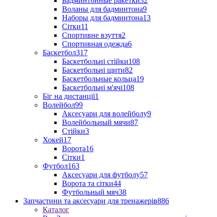
Бадминтонные ракетки
32
Воланы для бадминтона
9
Наборы для бадминтона
13
Сітки
11
Спортивне взуття
2
Спортивная одежда
6
Баскетбол
317
Баскетбольні стійки
108
Баскетбольні щити
82
Баскетбольные кольца
19
Баскетбольні м'ячі
108
Біг на дистанції
1
Волейбол
99
Аксесуари для волейболу
9
Волейбольный мячи
87
Стійки
3
Хокей
17
Ворота
16
Сітки
1
Футбол
163
Аксесуари для футболу
57
Ворота та сітки
44
Футбольный мяч
38
Запчастини та аксесуари для тренажерів
886
Каталог