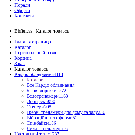
Поради
Оферта
Контакти
Bhfitness | Каталог товаров
Главная страница
Каталог
Персональный раздел
Корзина
Заказ
Каталог товаров
Кардіо обладнання
4118
Каталог
Все Кардіо обладнання
Бігові доріжки
1272
Велотренажери
1163
Орбітреки
990
Степери
208
Гребні тренажери для дому та залу
236
Вібраційні платформи
52
Спінбайки
186
Лижні тренажери
16
Настільний теніс
1237