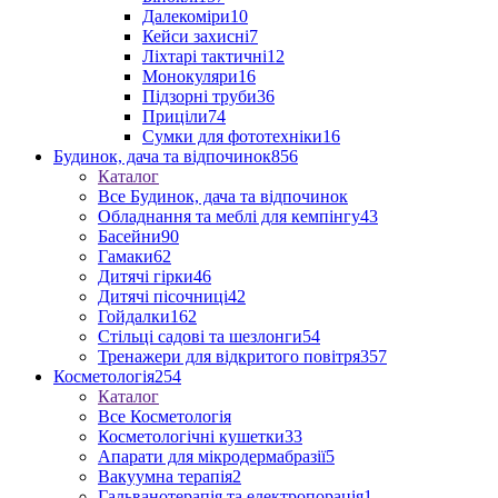
Далекоміри
10
Кейси захисні
7
Ліхтарі тактичні
12
Монокуляри
16
Підзорні труби
36
Приціли
74
Сумки для фототехніки
16
Будинок, дача та відпочинок
856
Каталог
Все Будинок, дача та відпочинок
Обладнання та меблі для кемпінгу
43
Басейни
90
Гамаки
62
Дитячі гірки
46
Дитячі пісочниці
42
Гойдалки
162
Стільці садові та шезлонги
54
Тренажери для відкритого повітря
357
Косметологія
254
Каталог
Все Косметологія
Косметологічні кушетки
33
Апарати для мікродермабразії
5
Вакуумна терапія
2
Гальванотерапія та електропорація
1