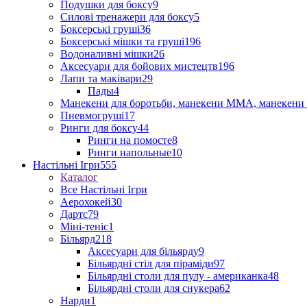
Подушки для боксу
9
Силові тренажери для боксу
5
Боксерські груші
36
Боксерські мішки та груші
196
Водоналивні мішки
26
Аксесуари для бойових мистецтв
196
Лапи та маківари
29
Пады
4
Манекени для боротьби, манекени ММА, манекени 
Пневмогруші
17
Ринги для боксу
44
Ринги на помосте
8
Ринги напольные
10
Настільні Ігри
555
Каталог
Все Настільні Ігри
Аерохокей
30
Дартс
79
Міні-теніс
1
Більярд
218
Аксесуари для більярду
9
Більярдні стіл для піраміди
97
Більярдні столи для пулу - американка
48
Більярдні столи для снукера
62
Нарди
1