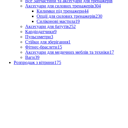
Все Запчастини та аксесуари для тренажерів
Аксесуари для силових тренажерів
304
Килимки під тренажери
44
Опції для силових тренажерів
230
Силіконові мастила
19
Аксесуари для батутів
252
Кардіодатчики
9
Пульсометри
3
Стійки для зберігання
1
Фітнес-браслети
15
Аксесуари для медичних меблів та техніки
17
Ваги
39
Розпродаж з вітрини
175