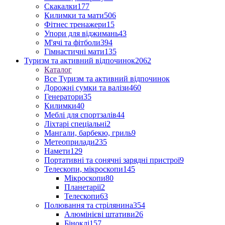
Скакалки
177
Килимки та мати
506
Фітнес тренажери
15
Упори для віджимань
43
М'ячі та фітболи
394
Гімнастичні мати
135
Туризм та активний відпочинок
2062
Каталог
Все Туризм та активний відпочинок
Дорожні сумки та валізи
460
Генератори
35
Килимки
40
Меблі для спортзалів
44
Ліхтарі спеціальні
2
Мангали, барбекю, гриль
9
Метеоприлади
235
Намети
129
Портативні та сонячні зарядні пристрої
9
Телескопи, мікроскопи
145
Мікроскопи
80
Планетарії
2
Телескопи
63
Полювання та стрілянина
354
Алюмінієві штативи
26
Біноклі
157