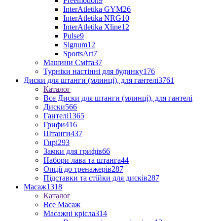
Freemotion
9
InterAtletika GYM
26
InterAtletika NRG
10
InterAtletika Xline
12
Pulse
9
Signum
12
SportsArt
7
Машини Сміта
37
Турніки настінні для будинку
176
Диски для штанги (млинці), для гантелі
3761
Каталог
Все Диски для штанги (млинці), для гантелі
Диски
566
Гантелі
1365
Грифи
416
Штанги
437
Гирі
293
Замки для грифів
66
Набори лава та штанга
44
Опції до тренажерів
287
Підставки та стійки для дисків
287
Масаж
1318
Каталог
Все Масаж
Масажні крісла
314