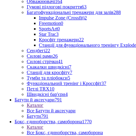
Обважнювачі
164
Гумові підлогові покриття
63
Багатофункціональні тренажери для залів
288
Impulse Zone (Crossfit)
2
Freemotion
0
SportsArt
0
Star Trac
3
Кросфіт тренажери
22
Станції для функціонального тренінгу Explod
Сендбегі
22
Силові рами
26
Силові стрічки
41
Скакалки швидкісні
7
Станції для кросфіту
7
Тумби та пліобокси
5
Функціональний тренінг і Кроссфіт
37
Петлі TRX
10
Швидкісні бар'єри
4
Батути й аксесуари
791
Каталог
Все Батути й аксесуари
Батути
791
Бокс, єдиноборства, самоборона
1770
Каталог
Все Бокс, єдиноборства, самоборона