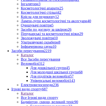
Інгалятори
3
Косметологічні апарати
25
Косметологічні стільці
42
Крісла для педикюру
12
Лампи-лупи косметологічні та аксесуари
40
Очищувачі повітря
5
Засоби по догляду за шкірою
26
Перукарські та косметологічні візки
29
Зволожувачі повітря
10
Ультразвукові скрабери
8
Інфрачервона сауна
10
Засоби пересування
2219
Каталог
Все Засоби пересування
Веломобілі
312
Для дошкільної групи
45
Для молодшої шкільної групи
68
Для підлітків веломобілі
57
Універсальні веломобілі
143
Електровелосипеди
236
Ігрові види спорту
687
Каталог
Все Ігрові види спорту
Бадмінтон, сквош, великий теніс
90