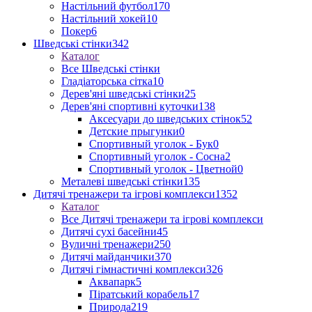
Настільний футбол
170
Настільний хокей
10
Покер
6
Шведські стінки
342
Каталог
Все Шведські стінки
Гладіаторська сітка
10
Дерев'яні шведські стінки
25
Дерев'яні спортивні куточки
138
Аксесуари до шведських стінок
52
Детские прыгунки
0
Спортивный уголок - Бук
0
Спортивный уголок - Сосна
2
Спортивный уголок - Цветной
0
Металеві шведські стінки
135
Дитячі тренажери та ігрові комплекси
1352
Каталог
Все Дитячі тренажери та ігрові комплекси
Дитячі сухі басейни
45
Вуличні тренажери
250
Дитячі майданчики
370
Дитячі гімнастичні комплекси
326
Аквапарк
5
Піратський корабель
17
Природа
219