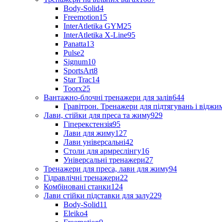
Body-Solid
4
Freemotion
15
InterAtletika GYM
25
InterAtletika X-Line
95
Panatta
13
Pulse
2
Signum
10
SportsArt
8
Star Trac
14
Toorx
25
Вантажно-блочні тренажери для залів
644
Гравітрон. Тренажери для підтягувань і відж
Лави, стійки для преса та жиму
929
Гіперекстензія
95
Лави для жиму
127
Лави універсальні
42
Столи для армреслінгу
16
Універсальні тренажери
27
Тренажери для преса, лави для жиму
94
Гідравлічні тренажери
22
Комбіновані станки
124
Лави стійки підставки для залу
229
Body-Solid
11
Eleiko
4