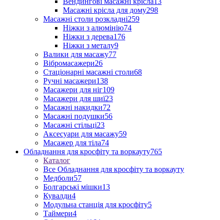
Вендингові масажні крісла
13
Масажні крісла для дому
298
Масажні столи розкладні
259
Ніжки з алюмінію
74
Ніжки з дерева
176
Ніжки з металу
9
Валики для масажу
77
Вібромасажери
26
Стаціонарні масажні столи
68
Ручні масажери
138
Масажери для ніг
109
Масажери для шиї
23
Масажні накидки
72
Масажні подушки
56
Масажні стільці
23
Аксесуари для масажу
59
Масажер для тіла
74
Обладнання для кросфіту та воркауту
765
Каталог
Все Обладнання для кросфіту та воркауту
Медболи
57
Болгарські мішки
13
Кувалди
4
Модульна станція для кросфіту
5
Таймери
4