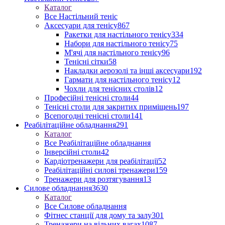
Каталог
Все Настільний теніс
Аксесуари для тенісу
867
Ракетки для настільного тенісу
334
Набори для настільного тенісу
75
М'ячі для настільного тенісу
96
Тенісні сітки
58
Накладки аерозолі та інші аксесуари
192
Гармати для настільного тенісу
12
Чохли для тенісних столів
12
Професійні тенісні столи
44
Тенісні столи для закритих приміщень
197
Всепогодні тенісні столи
141
Реабілітаційне обладнання
291
Каталог
Все Реабілітаційне обладнання
Інверсійні столи
42
Кардіотренажери для реабілітації
52
Реабілітаційні силові тренажери
159
Тренажери для розтягування
13
Силове обладнання
3630
Каталог
Все Силове обладнання
Фітнес станції для дому та залу
301
Тренажери на вільних вагах
1087