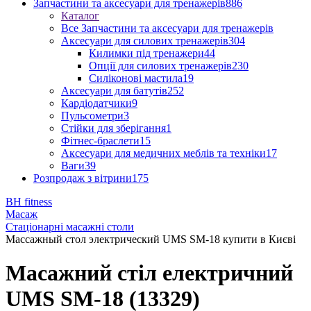
Запчастини та аксесуари для тренажерів
886
Каталог
Все Запчастини та аксесуари для тренажерів
Аксесуари для силових тренажерів
304
Килимки під тренажери
44
Опції для силових тренажерів
230
Силіконові мастила
19
Аксесуари для батутів
252
Кардіодатчики
9
Пульсометри
3
Стійки для зберігання
1
Фітнес-браслети
15
Аксесуари для медичних меблів та техніки
17
Ваги
39
Розпродаж з вітрини
175
BH fitness
Масаж
Стаціонарні масажні столи
Массажный стол электрический UMS SM-18 купити в Києві
Масажний стіл електричний
UMS SM-18 (13329)