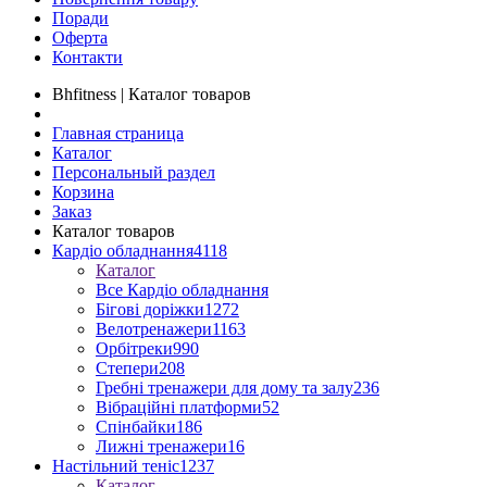
Поради
Оферта
Контакти
Bhfitness | Каталог товаров
Главная страница
Каталог
Персональный раздел
Корзина
Заказ
Каталог товаров
Кардіо обладнання
4118
Каталог
Все Кардіо обладнання
Бігові доріжки
1272
Велотренажери
1163
Орбітреки
990
Степери
208
Гребні тренажери для дому та залу
236
Вібраційні платформи
52
Спінбайки
186
Лижні тренажери
16
Настільний теніс
1237
Каталог