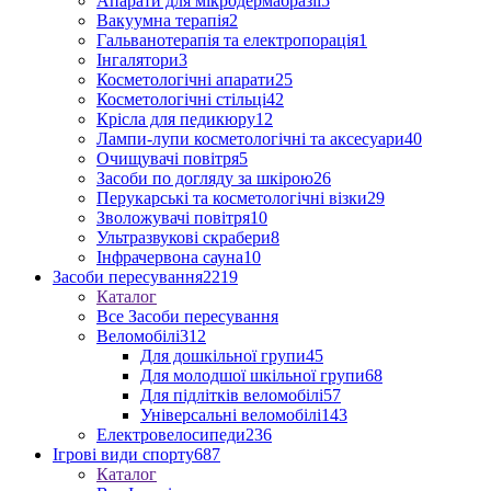
Апарати для мікродермабразії
5
Вакуумна терапія
2
Гальванотерапія та електропорація
1
Інгалятори
3
Косметологічні апарати
25
Косметологічні стільці
42
Крісла для педикюру
12
Лампи-лупи косметологічні та аксесуари
40
Очищувачі повітря
5
Засоби по догляду за шкірою
26
Перукарські та косметологічні візки
29
Зволожувачі повітря
10
Ультразвукові скрабери
8
Інфрачервона сауна
10
Засоби пересування
2219
Каталог
Все Засоби пересування
Веломобілі
312
Для дошкільної групи
45
Для молодшої шкільної групи
68
Для підлітків веломобілі
57
Універсальні веломобілі
143
Електровелосипеди
236
Ігрові види спорту
687
Каталог