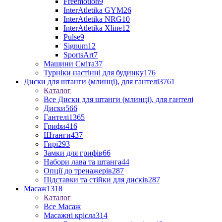
Freemotion
9
InterAtletika GYM
26
InterAtletika NRG
10
InterAtletika Xline
12
Pulse
9
Signum
12
SportsArt
7
Машини Сміта
37
Турніки настінні для будинку
176
Диски для штанги (млинці), для гантелі
3761
Каталог
Все Диски для штанги (млинці), для гантелі
Диски
566
Гантелі
1365
Грифи
416
Штанги
437
Гирі
293
Замки для грифів
66
Набори лава та штанга
44
Опції до тренажерів
287
Підставки та стійки для дисків
287
Масаж
1318
Каталог
Все Масаж
Масажні крісла
314