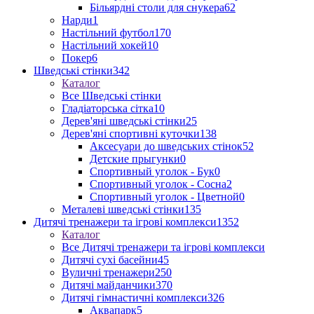
Більярдні столи для снукера
62
Нарди
1
Настільний футбол
170
Настільний хокей
10
Покер
6
Шведські стінки
342
Каталог
Все Шведські стінки
Гладіаторська сітка
10
Дерев'яні шведські стінки
25
Дерев'яні спортивні куточки
138
Аксесуари до шведських стінок
52
Детские прыгунки
0
Спортивный уголок - Бук
0
Спортивный уголок - Сосна
2
Спортивный уголок - Цветной
0
Металеві шведські стінки
135
Дитячі тренажери та ігрові комплекси
1352
Каталог
Все Дитячі тренажери та ігрові комплекси
Дитячі сухі басейни
45
Вуличні тренажери
250
Дитячі майданчики
370
Дитячі гімнастичні комплекси
326
Аквапарк
5