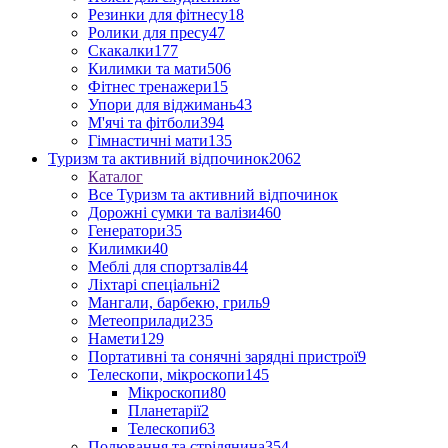
Резинки для фітнесу
18
Ролики для пресу
47
Скакалки
177
Килимки та мати
506
Фітнес тренажери
15
Упори для віджимань
43
М'ячі та фітболи
394
Гімнастичні мати
135
Туризм та активний відпочинок
2062
Каталог
Все Туризм та активний відпочинок
Дорожні сумки та валізи
460
Генератори
35
Килимки
40
Меблі для спортзалів
44
Ліхтарі спеціальні
2
Мангали, барбекю, гриль
9
Метеоприлади
235
Намети
129
Портативні та сонячні зарядні пристрої
9
Телескопи, мікроскопи
145
Мікроскопи
80
Планетарії
2
Телескопи
63
Полювання та стрілянина
354