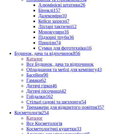
Алюмінієві штативи
26
Біноклі
157
Далекоміри
10
Кейси захисні
7
Ліхтарі тактичні
12
Монокуляри
16
Підзорні труби
36
Приціли
74
Сумки для фототехніки
16
Будинок, дача та відпочинок
856
Каталог
Все Будинок, дача та відпочинок
Обладнання та меблі для кемпінгу
43
Басейни
90
Гамаки
62
Дитячі гірки
46
Дитячі пісочниці
42
Гойдалки
162
Стільці садові та шезлонги
54
Тренажери для відкритого повітря
357
Косметологія
254
Каталог
Все Косметологія
Косметологічні кушетки
33