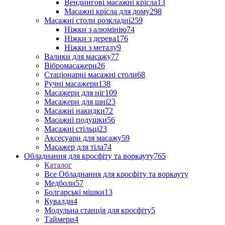
Вендингові масажні крісла
13
Масажні крісла для дому
298
Масажні столи розкладні
259
Ніжки з алюмінію
74
Ніжки з дерева
176
Ніжки з металу
9
Валики для масажу
77
Вібромасажери
26
Стаціонарні масажні столи
68
Ручні масажери
138
Масажери для ніг
109
Масажери для шиї
23
Масажні накидки
72
Масажні подушки
56
Масажні стільці
23
Аксесуари для масажу
59
Масажер для тіла
74
Обладнання для кросфіту та воркауту
765
Каталог
Все Обладнання для кросфіту та воркауту
Медболи
57
Болгарські мішки
13
Кувалди
4
Модульна станція для кросфіту
5
Таймери
4