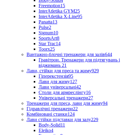
Body-Solid
4
Freemotion
15
InterAtletika GYM
25
InterAtletika X-Line
95
Panatta
13
Pulse
2
Signum
10
SportsArt
8
Star Trac
14
Toorx
25
Вантажно-блочні тренажери для залів
644
Гравітрон. Тренажери для підтягувань і
віджимань
21
Лави, стійки для преса та жиму
929
Гіперекстензія
95
Лави для жиму
127
Лави універсальні
42
Столи для армреслінгу
16
Універсальні тренажери
27
Тренажери для преса, лави для жиму
94
Гідравлічні тренажери
22
Комбіновані станки
124
Лави стійки підставки для залу
229
Body-Solid
11
Eleiko
4