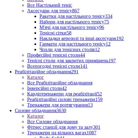
Все Настільний теніс
Аксесуари для тенісу
867
Ракетки для настільного тенісу
334
Набори для настільного тенісу
75
М'ячі для настільного тенісу
96
Тенісні сітки
58
Накладки аерозолі та інші аксесуари
192
Гармати для настільного тенісу
12
Чохли для тенісних столів
12
Професійні тенісні столи
44
Тенісні столи для закритих приміщень
197
Всепогодні тенісні столи
141
Реабілітаційне обладнання
291
Каталог
Все Реабілітаційне обладнання
Інверсійні столи
42
Кардіотренажери для реабілітації
52
Реабілітаційні силові тренажери
159
Тренажери для розтягування
13
Силове обладнання
3630
Каталог
Все Силове обладнання
Фітнес станції для дому та залу
301
Тренажери на вільних вагах
1087