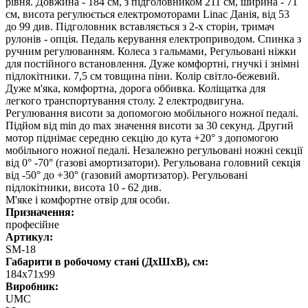
рівня. Довжина - 184 см, з підголовником 211 см, ширина - 71
см, висота регулюється електромоторами Linac Данія, від 53
до 99 див. Підголовник вставляється з 2-х сторін, тримач
рулонів - опція. Педаль керування електроприводом. Спинка з
ручним регулюванням. Колеса з гальмами, Регульовані ніжки
для постійного встановлення. Дуже комфортні, гнучкі і знімні
підлокітники. 7,5 см товщина піни. Колір світло-бежевий.
Дуже м'яка, комфортна, дорога оббивка. Коліщатка для
легкого транспортування столу. 2 електродвигуна.
Регулювання висоти за допомогою мобільного ножної педалі.
Підйом від min до max значення висоти за 30 секунд. Другий
мотор піднімає середню секцію до кута +20° з допомогою
мобільного ножної педалі. Незалежно регульовані ножні секції
від 0° -70° (газові амортизатори). Регульована головний секція
від -50° до +30° (газовий амортизатор). Регульовані
підлокітники, висота 10 - 62 див.
М'яке і комфортне отвір для особи.
Призначення:
професійне
Артикул:
SM-18
Габарити в робочому стані (ДхШхВ), см:
184x71x99
Виробник:
UMC