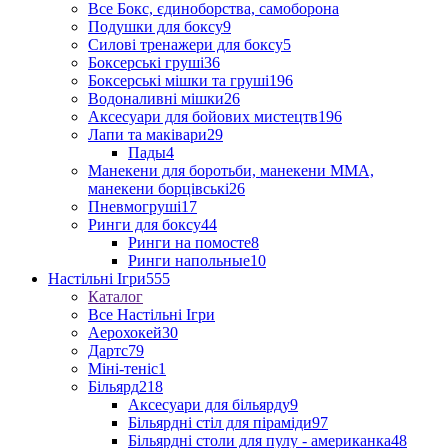
Все Бокс, єдиноборства, самоборона
Подушки для боксу
9
Силові тренажери для боксу
5
Боксерські груші
36
Боксерські мішки та груші
196
Водоналивні мішки
26
Аксесуари для бойових мистецтв
196
Лапи та маківари
29
Пады
4
Манекени для боротьби, манекени ММА,
манекени борцівські
26
Пневмогруші
17
Ринги для боксу
44
Ринги на помосте
8
Ринги напольные
10
Настільні Ігри
555
Каталог
Все Настільні Ігри
Аерохокей
30
Дартс
79
Міні-теніс
1
Більярд
218
Аксесуари для більярду
9
Більярдні стіл для піраміди
97
Більярдні столи для пулу - американка
48