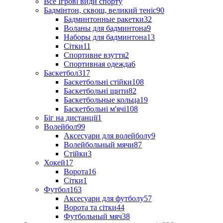
Все Ігрові види спорту
Бадмінтон, сквош, великий теніс
90
Бадминтонные ракетки
32
Воланы для бадминтона
9
Наборы для бадминтона
13
Сітки
11
Спортивне взуття
2
Спортивная одежда
6
Баскетбол
317
Баскетбольні стійки
108
Баскетбольні щити
82
Баскетбольные кольца
19
Баскетбольні м'ячі
108
Біг на дистанції
1
Волейбол
99
Аксесуари для волейболу
9
Волейбольный мячи
87
Стійки
3
Хокей
17
Ворота
16
Сітки
1
Футбол
163
Аксесуари для футболу
57
Ворота та сітки
44
Футбольный мяч
38