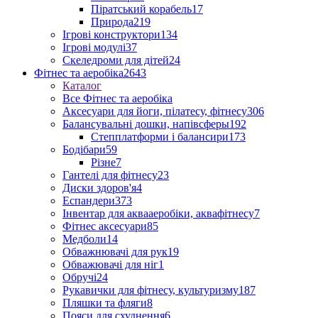
Піратський корабель
17
Природа
219
Ігрові конструктори
134
Ігрові модулі
37
Скеледроми для дітей
24
Фітнес та аеробіка
2643
Каталог
Все Фітнес та аеробіка
Аксесуари для йоги, пілатесу, фітнесу
306
Балансувальні дошки, напівсферы
192
Степплатформи і балансири
173
Бодібари
59
Різне
7
Гантелі для фітнесу
23
Диски здоров'я
4
Еспандери
373
Інвентар для аквааеробіки, аквафітнесу
7
Фітнес аксесуари
85
Медболи
14
Обважнювачі для рук
19
Обважювачі для ніг
1
Обручі
24
Рукавички для фітнесу, культуризму
187
Пляшки та фляги
8
Пояси для схуднення
6