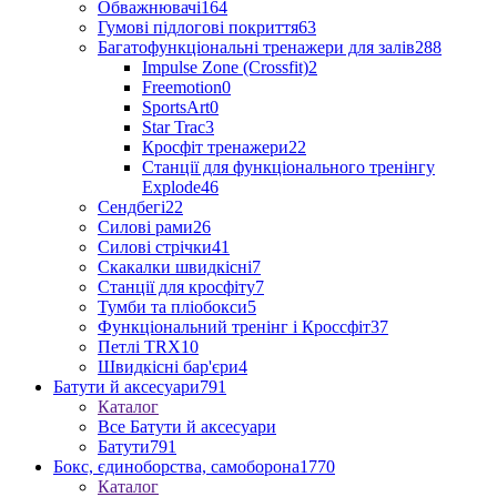
Обважнювачі
164
Гумові підлогові покриття
63
Багатофункціональні тренажери для залів
288
Impulse Zone (Crossfit)
2
Freemotion
0
SportsArt
0
Star Trac
3
Кросфіт тренажери
22
Станції для функціонального тренінгу
Explode
46
Сендбегі
22
Силові рами
26
Силові стрічки
41
Скакалки швидкісні
7
Станції для кросфіту
7
Тумби та пліобокси
5
Функціональний тренінг і Кроссфіт
37
Петлі TRX
10
Швидкісні бар'єри
4
Батути й аксесуари
791
Каталог
Все Батути й аксесуари
Батути
791
Бокс, єдиноборства, самоборона
1770
Каталог