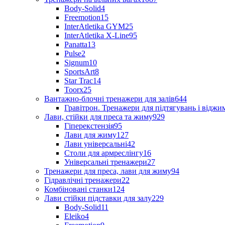
Body-Solid
4
Freemotion
15
InterAtletika GYM
25
InterAtletika X-Line
95
Panatta
13
Pulse
2
Signum
10
SportsArt
8
Star Trac
14
Toorx
25
Вантажно-блочні тренажери для залів
644
Гравітрон. Тренажери для підтягувань і відж
Лави, стійки для преса та жиму
929
Гіперекстензія
95
Лави для жиму
127
Лави універсальні
42
Столи для армреслінгу
16
Універсальні тренажери
27
Тренажери для преса, лави для жиму
94
Гідравлічні тренажери
22
Комбіновані станки
124
Лави стійки підставки для залу
229
Body-Solid
11
Eleiko
4