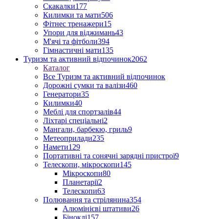
Скакалки
177
Килимки та мати
506
Фітнес тренажери
15
Упори для віджимань
43
М'ячі та фітболи
394
Гімнастичні мати
135
Туризм та активний відпочинок
2062
Каталог
Все Туризм та активний відпочинок
Дорожні сумки та валізи
460
Генератори
35
Килимки
40
Меблі для спортзалів
44
Ліхтарі спеціальні
2
Мангали, барбекю, гриль
9
Метеоприлади
235
Намети
129
Портативні та сонячні зарядні пристрої
9
Телескопи, мікроскопи
145
Мікроскопи
80
Планетарії
2
Телескопи
63
Полювання та стрілянина
354
Алюмінієві штативи
26
Біноклі
157