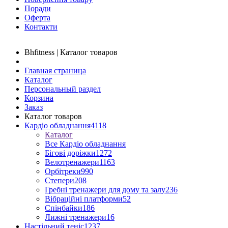
Поради
Оферта
Контакти
Bhfitness | Каталог товаров
Главная страница
Каталог
Персональный раздел
Корзина
Заказ
Каталог товаров
Кардіо обладнання
4118
Каталог
Все Кардіо обладнання
Бігові доріжки
1272
Велотренажери
1163
Орбітреки
990
Степери
208
Гребні тренажери для дому та залу
236
Вібраційні платформи
52
Спінбайки
186
Лижні тренажери
16
Настільний теніс
1237