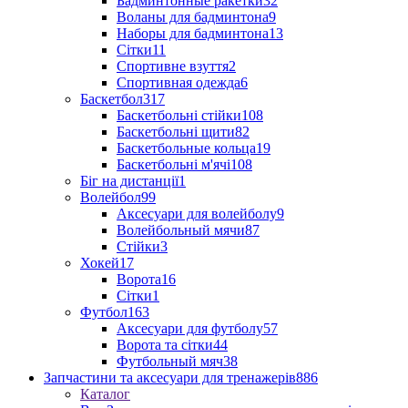
Бадминтонные ракетки
32
Воланы для бадминтона
9
Наборы для бадминтона
13
Сітки
11
Спортивне взуття
2
Спортивная одежда
6
Баскетбол
317
Баскетбольні стійки
108
Баскетбольні щити
82
Баскетбольные кольца
19
Баскетбольні м'ячі
108
Біг на дистанції
1
Волейбол
99
Аксесуари для волейболу
9
Волейбольный мячи
87
Стійки
3
Хокей
17
Ворота
16
Сітки
1
Футбол
163
Аксесуари для футболу
57
Ворота та сітки
44
Футбольный мяч
38
Запчастини та аксесуари для тренажерів
886
Каталог