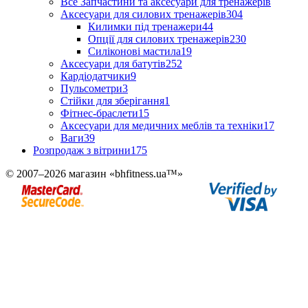
Все Запчастини та аксесуари для тренажерів
Аксесуари для силових тренажерів
304
Килимки під тренажери
44
Опції для силових тренажерів
230
Силіконові мастила
19
Аксесуари для батутів
252
Кардіодатчики
9
Пульсометри
3
Стійки для зберігання
1
Фітнес-браслети
15
Аксесуари для медичних меблів та техніки
17
Ваги
39
Розпродаж з вітрини
175
© 2007–2026 магазин «bhfitness.ua™»