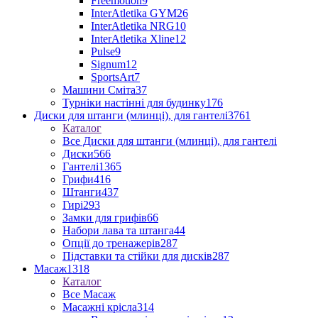
Freemotion
9
InterAtletika GYM
26
InterAtletika NRG
10
InterAtletika Xline
12
Pulse
9
Signum
12
SportsArt
7
Машини Сміта
37
Турніки настінні для будинку
176
Диски для штанги (млинці), для гантелі
3761
Каталог
Все Диски для штанги (млинці), для гантелі
Диски
566
Гантелі
1365
Грифи
416
Штанги
437
Гирі
293
Замки для грифів
66
Набори лава та штанга
44
Опції до тренажерів
287
Підставки та стійки для дисків
287
Масаж
1318
Каталог
Все Масаж
Масажні крісла
314