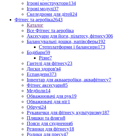
Ігрові конструктори
134
Ігрові модулі
37
Скеледроми для дітей
24
Фітнес та аеробіка
2643
Каталог
Все Фітнес та аеробіка
Аксесуари для йоги, пілатесу, фітнесу
306
Балансувальні дошки, напівсферы
192
Степплатформи і балансири
173
Бодібари
59
Різне
7
Гантелі для фітнесу
23
Диски здоров'я
4
Еспандери
373
Інвентар для аквааеробіки, аквафітнесу
7
Фітнес аксесуари
85
Медболи
14
Обважнювачі для рук
19
Обважювачі для ніг
1
Обручі
24
Рукавички для фітнесу, культуризму
187
Пляшки та фляги
8
Пояси для схуднення
6
Резинки для фітнесу
18
Ролики для пресу
47