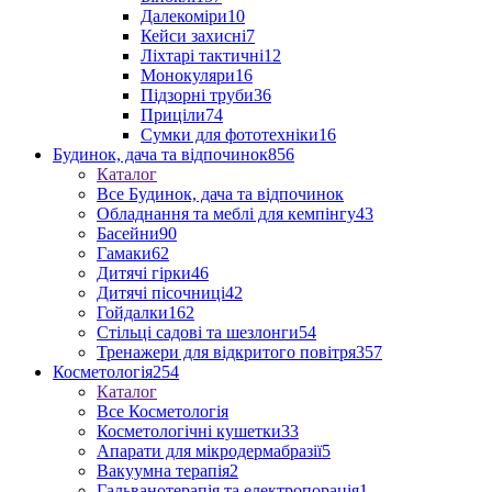
Далекоміри
10
Кейси захисні
7
Ліхтарі тактичні
12
Монокуляри
16
Підзорні труби
36
Приціли
74
Сумки для фототехніки
16
Будинок, дача та відпочинок
856
Каталог
Все Будинок, дача та відпочинок
Обладнання та меблі для кемпінгу
43
Басейни
90
Гамаки
62
Дитячі гірки
46
Дитячі пісочниці
42
Гойдалки
162
Стільці садові та шезлонги
54
Тренажери для відкритого повітря
357
Косметологія
254
Каталог
Все Косметологія
Косметологічні кушетки
33
Апарати для мікродермабразії
5
Вакуумна терапія
2
Гальванотерапія та електропорація
1