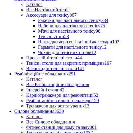
Каталог
Все Настільний теніс
Аксесуари для тенісу
867
Ракетки для настільного тенісу
334
Набори для настільного тенісу
75
М'ячі для настільного тенісу
96
Тенісні сітки
58
Накладки аерозолі та інші аксесуари
192
Гармати для настільного тенісу
12
Чохли для тенісних столів
12
Професійні тенісні столи
44
Тенісні столи для закритих приміщень
197
Всепогодні тенісні столи
141
Реабілітаційне обладнання
291
Каталог
Все Реабілітаційне обладнання
Інверсійні столи
42
Кардіотренажери для реабілітації
52
Реабілітаційні силові тренажери
159
Тренажери для розтягування
13
Силове обладнання
3630
Каталог
Все Силове обладнання
Фітнес станції для дому та залу
301
Тренажери на вільних вагах
1087