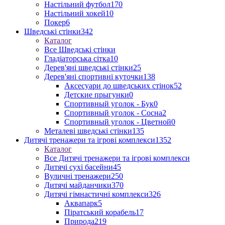
Настільний футбол
170
Настільний хокей
10
Покер
6
Шведські стінки
342
Каталог
Все Шведські стінки
Гладіаторська сітка
10
Дерев'яні шведські стінки
25
Дерев'яні спортивні куточки
138
Аксесуари до шведських стінок
52
Детские прыгунки
0
Спортивный уголок - Бук
0
Спортивный уголок - Сосна
2
Спортивный уголок - Цветной
0
Металеві шведські стінки
135
Дитячі тренажери та ігрові комплекси
1352
Каталог
Все Дитячі тренажери та ігрові комплекси
Дитячі сухі басейни
45
Вуличні тренажери
250
Дитячі майданчики
370
Дитячі гімнастичні комплекси
326
Аквапарк
5
Піратський корабель
17
Природа
219