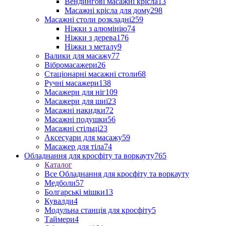
Вендингові масажні крісла
13
Масажні крісла для дому
298
Масажні столи розкладні
259
Ніжки з алюмінію
74
Ніжки з дерева
176
Ніжки з металу
9
Валики для масажу
77
Вібромасажери
26
Стаціонарні масажні столи
68
Ручні масажери
138
Масажери для ніг
109
Масажери для шиї
23
Масажні накидки
72
Масажні подушки
56
Масажні стільці
23
Аксесуари для масажу
59
Масажер для тіла
74
Обладнання для кросфіту та воркауту
765
Каталог
Все Обладнання для кросфіту та воркауту
Медболи
57
Болгарські мішки
13
Кувалди
4
Модульна станція для кросфіту
5
Таймери
4