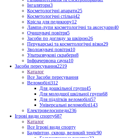
Інгалятори
3
Косметологічні апарати
25
Косметологічні стільці
42
Крісла для педикюру
12
Лампи-лупи косметологічні та аксесуари
40
Очищувачі повітря
5
Засоби по догляду за шкірою
26
Перукарські та косметологічні візки
29
Зволожувачі повітря
10
Ультразвукові скрабери
8
Інфрачервона сауна
10
Засоби пересування
2219
Каталог
Все Засоби пересування
Веломобілі
312
Для дошкільної групи
45
Для молодшої шкільної групи
68
Для підлітків веломобілі
57
Універсальні веломобілі
143
Електровелосипеди
236
Ігрові види спорту
687
Каталог
Все Ігрові види спорту
Бадмінтон, сквош, великий теніс
90