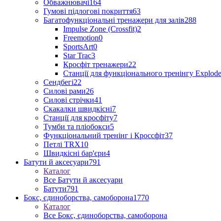
Обважнювачі
164
Гумові підлогові покриття
63
Багатофункціональні тренажери для залів
288
Impulse Zone (Crossfit)
2
Freemotion
0
SportsArt
0
Star Trac
3
Кросфіт тренажери
22
Станції для функціонального тренінгу Explod
Сендбегі
22
Силові рами
26
Силові стрічки
41
Скакалки швидкісні
7
Станції для кросфіту
7
Тумби та пліобокси
5
Функціональний тренінг і Кроссфіт
37
Петлі TRX
10
Швидкісні бар'єри
4
Батути й аксесуари
791
Каталог
Все Батути й аксесуари
Батути
791
Бокс, єдиноборства, самоборона
1770
Каталог
Все Бокс, єдиноборства, самоборона