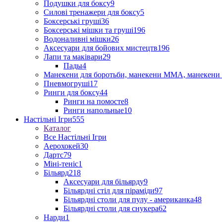
Подушки для боксу
9
Силові тренажери для боксу
5
Боксерські груші
36
Боксерські мішки та груші
196
Водоналивні мішки
26
Аксесуари для бойових мистецтв
196
Лапи та маківари
29
Пады
4
Манекени для боротьби, манекени ММА, манекени 
Пневмогруші
17
Ринги для боксу
44
Ринги на помосте
8
Ринги напольные
10
Настільні Ігри
555
Каталог
Все Настільні Ігри
Аерохокей
30
Дартс
79
Міні-теніс
1
Більярд
218
Аксесуари для більярду
9
Більярдні стіл для піраміди
97
Більярдні столи для пулу - американка
48
Більярдні столи для снукера
62
Нарди
1