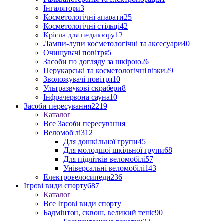
Інгалятори
3
Косметологічні апарати
25
Косметологічні стільці
42
Крісла для педикюру
12
Лампи-лупи косметологічні та аксесуари
40
Очищувачі повітря
5
Засоби по догляду за шкірою
26
Перукарські та косметологічні візки
29
Зволожувачі повітря
10
Ультразвукові скрабери
8
Інфрачервона сауна
10
Засоби пересування
2219
Каталог
Все Засоби пересування
Веломобілі
312
Для дошкільної групи
45
Для молодшої шкільної групи
68
Для підлітків веломобілі
57
Універсальні веломобілі
143
Електровелосипеди
236
Ігрові види спорту
687
Каталог
Все Ігрові види спорту
Бадмінтон, сквош, великий теніс
90