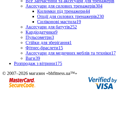
Все Запчастини та аксесуари для тренажерів
Аксесуари для силових тренажерів
304
Килимки під тренажери
44
Опції для силових тренажерів
230
Силіконові мастила
19
Аксесуари для батутів
252
Кардіодатчики
9
Пульсометри
3
Стійки для зберігання
1
Фітнес-браслети
15
Аксесуари для медичних меблів та техніки
17
Ваги
39
Розпродаж з вітрини
175
© 2007–2026 магазин «bhfitness.ua™»