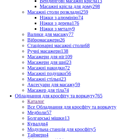
Вендингові масажні крісла
13
Масажні крісла для дому
298
Масажні столи розкладні
259
Ніжки з алюмінію
74
Ніжки з дерева
176
Ніжки з металу
9
Валики для масажу
77
Вібромасажери
26
Стаціонарні масажні столи
68
Ручні масажери
138
Масажери для ніг
109
Масажери для шиї
23
Масажні накидки
72
Масажні подушки
56
Масажні стільці
23
Аксесуари для масажу
59
Масажер для тіла
74
Обладнання для кросфіту та воркауту
765
Каталог
Все Обладнання для кросфіту та воркауту
Медболи
57
Болгарські мішки
13
Кувалди
4
Модульна станція для кросфіту
5
Таймери
4