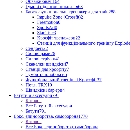
Обважнювачі
164
Гумові підлогові покриття
63
Багатофункціональні тренажери для залів
288
Impulse Zone (Crossfit)
2
Freemotion
0
SportsArt
0
Star Trac
3
Кросфіт тренажери
22
Станції для функціонального тренінгу Explod
Сендбегі
22
Силові рами
26
Силові стрічки
41
Скакалки швидкісні
7
Станції для кросфіту
7
Тумби та пліобокси
5
Функціональний тренінг і Кроссфіт
37
Петлі TRX
10
Швидкісні бар'єри
4
Батути й аксесуари
791
Каталог
Все Батути й аксесуари
Батути
791
Бокс, єдиноборства, самоборона
1770
Каталог
Все Бокс, єдиноборства, самоборона