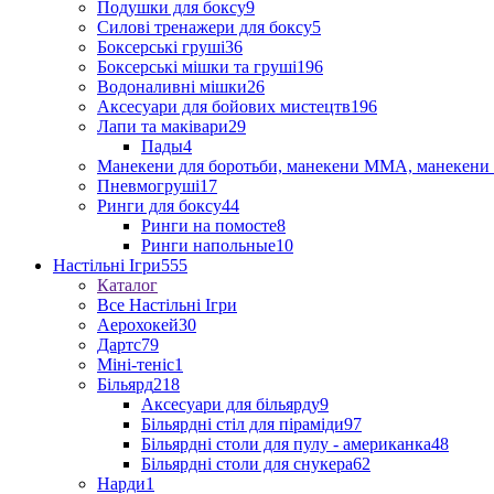
Подушки для боксу
9
Силові тренажери для боксу
5
Боксерські груші
36
Боксерські мішки та груші
196
Водоналивні мішки
26
Аксесуари для бойових мистецтв
196
Лапи та маківари
29
Пады
4
Манекени для боротьби, манекени ММА, манекени 
Пневмогруші
17
Ринги для боксу
44
Ринги на помосте
8
Ринги напольные
10
Настільні Ігри
555
Каталог
Все Настільні Ігри
Аерохокей
30
Дартс
79
Міні-теніс
1
Більярд
218
Аксесуари для більярду
9
Більярдні стіл для піраміди
97
Більярдні столи для пулу - американка
48
Більярдні столи для снукера
62
Нарди
1