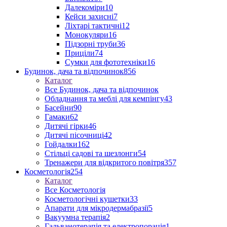
Далекоміри
10
Кейси захисні
7
Ліхтарі тактичні
12
Монокуляри
16
Підзорні труби
36
Приціли
74
Сумки для фототехніки
16
Будинок, дача та відпочинок
856
Каталог
Все Будинок, дача та відпочинок
Обладнання та меблі для кемпінгу
43
Басейни
90
Гамаки
62
Дитячі гірки
46
Дитячі пісочниці
42
Гойдалки
162
Стільці садові та шезлонги
54
Тренажери для відкритого повітря
357
Косметологія
254
Каталог
Все Косметологія
Косметологічні кушетки
33
Апарати для мікродермабразії
5
Вакуумна терапія
2
Гальванотерапія та електропорація
1