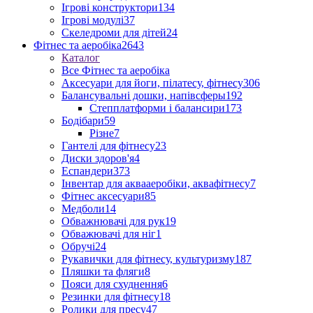
Ігрові конструктори
134
Ігрові модулі
37
Скеледроми для дітей
24
Фітнес та аеробіка
2643
Каталог
Все Фітнес та аеробіка
Аксесуари для йоги, пілатесу, фітнесу
306
Балансувальні дошки, напівсферы
192
Степплатформи і балансири
173
Бодібари
59
Різне
7
Гантелі для фітнесу
23
Диски здоров'я
4
Еспандери
373
Інвентар для аквааеробіки, аквафітнесу
7
Фітнес аксесуари
85
Медболи
14
Обважнювачі для рук
19
Обважювачі для ніг
1
Обручі
24
Рукавички для фітнесу, культуризму
187
Пляшки та фляги
8
Пояси для схуднення
6
Резинки для фітнесу
18
Ролики для пресу
47