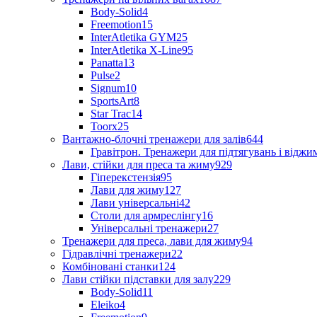
Body-Solid
4
Freemotion
15
InterAtletika GYM
25
InterAtletika X-Line
95
Panatta
13
Pulse
2
Signum
10
SportsArt
8
Star Trac
14
Toorx
25
Вантажно-блочні тренажери для залів
644
Гравітрон. Тренажери для підтягувань і відж
Лави, стійки для преса та жиму
929
Гіперекстензія
95
Лави для жиму
127
Лави універсальні
42
Столи для армреслінгу
16
Універсальні тренажери
27
Тренажери для преса, лави для жиму
94
Гідравлічні тренажери
22
Комбіновані станки
124
Лави стійки підставки для залу
229
Body-Solid
11
Eleiko
4