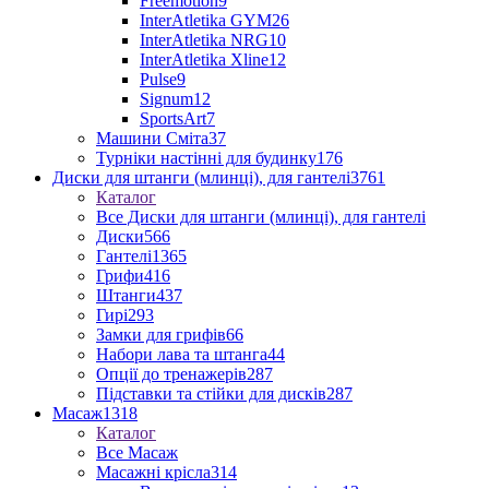
Freemotion
9
InterAtletika GYM
26
InterAtletika NRG
10
InterAtletika Xline
12
Pulse
9
Signum
12
SportsArt
7
Машини Сміта
37
Турніки настінні для будинку
176
Диски для штанги (млинці), для гантелі
3761
Каталог
Все Диски для штанги (млинці), для гантелі
Диски
566
Гантелі
1365
Грифи
416
Штанги
437
Гирі
293
Замки для грифів
66
Набори лава та штанга
44
Опції до тренажерів
287
Підставки та стійки для дисків
287
Масаж
1318
Каталог
Все Масаж
Масажні крісла
314