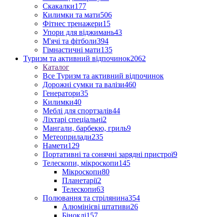
Скакалки
177
Килимки та мати
506
Фітнес тренажери
15
Упори для віджимань
43
М'ячі та фітболи
394
Гімнастичні мати
135
Туризм та активний відпочинок
2062
Каталог
Все Туризм та активний відпочинок
Дорожні сумки та валізи
460
Генератори
35
Килимки
40
Меблі для спортзалів
44
Ліхтарі спеціальні
2
Мангали, барбекю, гриль
9
Метеоприлади
235
Намети
129
Портативні та сонячні зарядні пристрої
9
Телескопи, мікроскопи
145
Мікроскопи
80
Планетарії
2
Телескопи
63
Полювання та стрілянина
354
Алюмінієві штативи
26
Біноклі
157