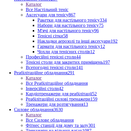
Каталог
Все Настільний теніс
Аксесуари для тенісу
867
Ракетки для настільного тенісу
334
Набори для настільного тенісу
75
М'ячі для настільного тенісу
96
Тенісні сітки
58
Накладки аерозолі та інші аксесуари
192
Гармати для настільного тенісу
12
Чохли для тенісних столів
12
Професійні тенісні столи
44
Тенісні столи для закритих приміщень
197
Всепогодні тенісні столи
141
Реабілітаційне обладнання
291
Каталог
Все Реабілітаційне обладнання
Інверсійні столи
42
Кардіотренажери для реабілітації
52
Реабілітаційні силові тренажери
159
Тренажери для розтягування
13
Силове обладнання
3630
Каталог
Все Силове обладнання
Фітнес станції для дому та залу
301
Тренажери на вільних вагах
1087