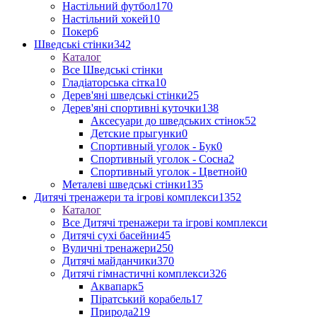
Настільний футбол
170
Настільний хокей
10
Покер
6
Шведські стінки
342
Каталог
Все Шведські стінки
Гладіаторська сітка
10
Дерев'яні шведські стінки
25
Дерев'яні спортивні куточки
138
Аксесуари до шведських стінок
52
Детские прыгунки
0
Спортивный уголок - Бук
0
Спортивный уголок - Сосна
2
Спортивный уголок - Цветной
0
Металеві шведські стінки
135
Дитячі тренажери та ігрові комплекси
1352
Каталог
Все Дитячі тренажери та ігрові комплекси
Дитячі сухі басейни
45
Вуличні тренажери
250
Дитячі майданчики
370
Дитячі гімнастичні комплекси
326
Аквапарк
5
Піратський корабель
17
Природа
219