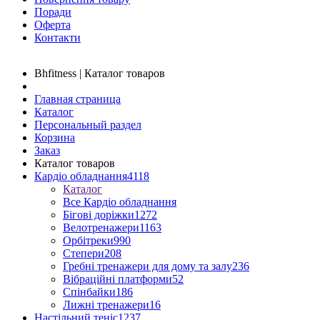
Поради
Оферта
Контакти
Bhfitness | Каталог товаров
Главная страница
Каталог
Персональный раздел
Корзина
Заказ
Каталог товаров
Кардіо обладнання
4118
Каталог
Все Кардіо обладнання
Бігові доріжки
1272
Велотренажери
1163
Орбітреки
990
Степери
208
Гребні тренажери для дому та залу
236
Вібраційні платформи
52
Спінбайки
186
Лижні тренажери
16
Настільний теніс
1237