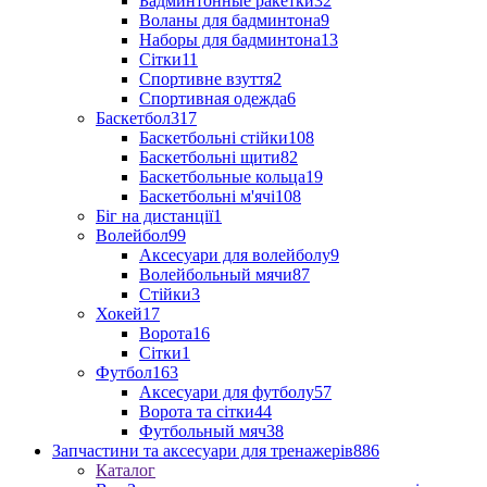
Бадминтонные ракетки
32
Воланы для бадминтона
9
Наборы для бадминтона
13
Сітки
11
Спортивне взуття
2
Спортивная одежда
6
Баскетбол
317
Баскетбольні стійки
108
Баскетбольні щити
82
Баскетбольные кольца
19
Баскетбольні м'ячі
108
Біг на дистанції
1
Волейбол
99
Аксесуари для волейболу
9
Волейбольный мячи
87
Стійки
3
Хокей
17
Ворота
16
Сітки
1
Футбол
163
Аксесуари для футболу
57
Ворота та сітки
44
Футбольный мяч
38
Запчастини та аксесуари для тренажерів
886
Каталог