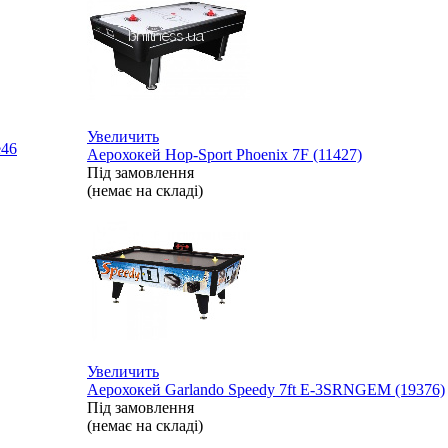
Увеличить
e
46
Аерохокей Hop-Sport Phoenix 7F (11427)
Під замовлення
(немає на складі)
Увеличить
Аерохокей Garlando Speedy 7ft E-3SRNGEM (19376)
Під замовлення
(немає на складі)