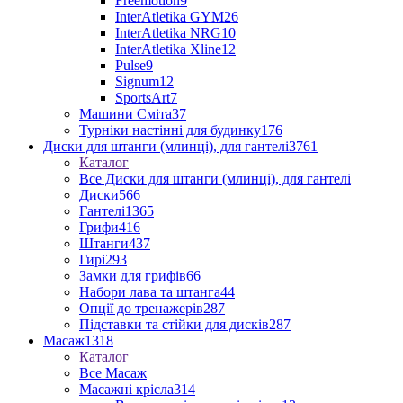
Freemotion
9
InterAtletika GYM
26
InterAtletika NRG
10
InterAtletika Xline
12
Pulse
9
Signum
12
SportsArt
7
Машини Сміта
37
Турніки настінні для будинку
176
Диски для штанги (млинці), для гантелі
3761
Каталог
Все Диски для штанги (млинці), для гантелі
Диски
566
Гантелі
1365
Грифи
416
Штанги
437
Гирі
293
Замки для грифів
66
Набори лава та штанга
44
Опції до тренажерів
287
Підставки та стійки для дисків
287
Масаж
1318
Каталог
Все Масаж
Масажні крісла
314