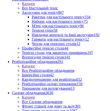
Каталог
Все Настільний теніс
Аксесуари для тенісу
867
Ракетки для настільного тенісу
334
Набори для настільного тенісу
75
М'ячі для настільного тенісу
96
Тенісні сітки
58
Накладки аерозолі та інші аксесуари
192
Гармати для настільного тенісу
12
Чохли для тенісних столів
12
Професійні тенісні столи
44
Тенісні столи для закритих приміщень
197
Всепогодні тенісні столи
141
Реабілітаційне обладнання
291
Каталог
Все Реабілітаційне обладнання
Інверсійні столи
42
Кардіотренажери для реабілітації
52
Реабілітаційні силові тренажери
159
Тренажери для розтягування
13
Силове обладнання
3630
Каталог
Все Силове обладнання
Фітнес станції для дому та залу
301
Тренажери на вільних вагах
1087