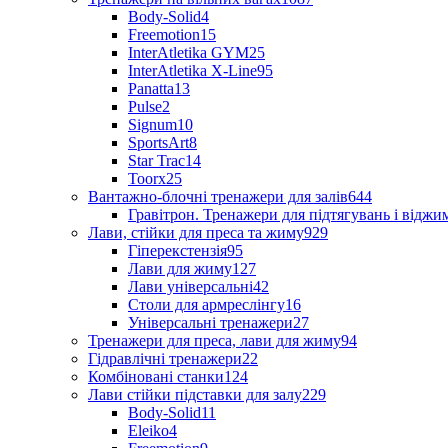
Body-Solid
4
Freemotion
15
InterAtletika GYM
25
InterAtletika X-Line
95
Panatta
13
Pulse
2
Signum
10
SportsArt
8
Star Trac
14
Toorx
25
Вантажно-блочні тренажери для залів
644
Гравітрон. Тренажери для підтягувань і відж
Лави, стійки для преса та жиму
929
Гіперекстензія
95
Лави для жиму
127
Лави універсальні
42
Столи для армреслінгу
16
Універсальні тренажери
27
Тренажери для преса, лави для жиму
94
Гідравлічні тренажери
22
Комбіновані станки
124
Лави стійки підставки для залу
229
Body-Solid
11
Eleiko
4