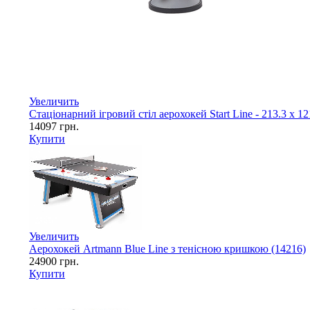
Увеличить
Стаціонарний ігровий стіл аерохокей Start Line - 213.3 х 
14097
грн.
Купити
Увеличить
Аерохокей Artmann Blue Line з тенісною кришкою (14216)
24900
грн.
Купити