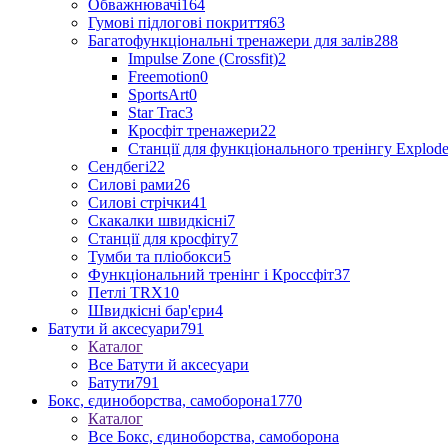
Обважнювачі
164
Гумові підлогові покриття
63
Багатофункціональні тренажери для залів
288
Impulse Zone (Crossfit)
2
Freemotion
0
SportsArt
0
Star Trac
3
Кросфіт тренажери
22
Станції для функціонального тренінгу Explod
Сендбегі
22
Силові рами
26
Силові стрічки
41
Скакалки швидкісні
7
Станції для кросфіту
7
Тумби та пліобокси
5
Функціональний тренінг і Кроссфіт
37
Петлі TRX
10
Швидкісні бар'єри
4
Батути й аксесуари
791
Каталог
Все Батути й аксесуари
Батути
791
Бокс, єдиноборства, самоборона
1770
Каталог
Все Бокс, єдиноборства, самоборона