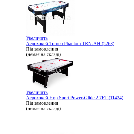
Увеличить
Аерохокей Torneo Phantom TRN-AH (5263)
Під замовлення
(немає на складі)
Увеличить
Аерохокей Hop Sport Power-Glide 2 7FT (11424)
Під замовлення
(немає на складі)