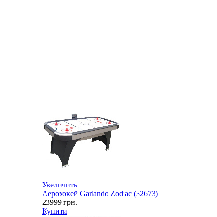
Увеличить
Аерохокей Garlando Zodiac (32673)
23999
грн.
Купити