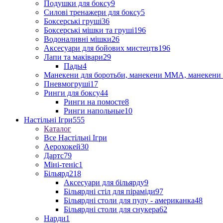
Подушки для боксу
9
Силові тренажери для боксу
5
Боксерські груші
36
Боксерські мішки та груші
196
Водоналивні мішки
26
Аксесуари для бойових мистецтв
196
Лапи та маківари
29
Пады
4
Манекени для боротьби, манекени ММА, манекени 
Пневмогруші
17
Ринги для боксу
44
Ринги на помосте
8
Ринги напольные
10
Настільні Ігри
555
Каталог
Все Настільні Ігри
Аерохокей
30
Дартс
79
Міні-теніс
1
Більярд
218
Аксесуари для більярду
9
Більярдні стіл для піраміди
97
Більярдні столи для пулу - американка
48
Більярдні столи для снукера
62
Нарди
1