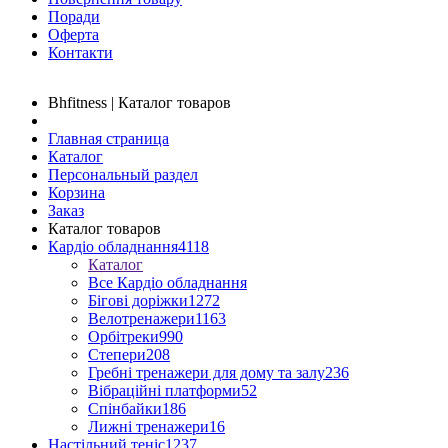
Поради
Оферта
Контакти
Bhfitness | Каталог товаров
Главная страница
Каталог
Персональный раздел
Корзина
Заказ
Каталог товаров
Кардіо обладнання
4118
Каталог
Все Кардіо обладнання
Бігові доріжки
1272
Велотренажери
1163
Орбітреки
990
Степери
208
Гребні тренажери для дому та залу
236
Вібраційні платформи
52
Спінбайки
186
Лижні тренажери
16
Настільний теніс
1237