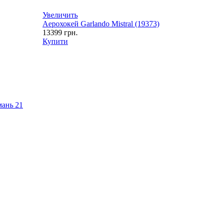
Увеличить
Аерохокей Garlando Mistral (19373)
13399
грн.
Купити
имань
21