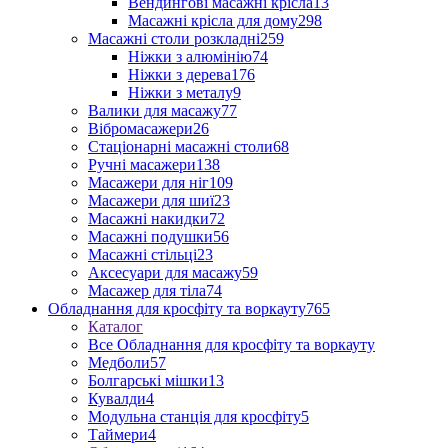
Вендингові масажні крісла
13
Масажні крісла для дому
298
Масажні столи розкладні
259
Ніжки з алюмінію
74
Ніжки з дерева
176
Ніжки з металу
9
Валики для масажу
77
Вібромасажери
26
Стаціонарні масажні столи
68
Ручні масажери
138
Масажери для ніг
109
Масажери для шиї
23
Масажні накидки
72
Масажні подушки
56
Масажні стільці
23
Аксесуари для масажу
59
Масажер для тіла
74
Обладнання для кросфіту та воркауту
765
Каталог
Все Обладнання для кросфіту та воркауту
Медболи
57
Болгарські мішки
13
Кувалди
4
Модульна станція для кросфіту
5
Таймери
4