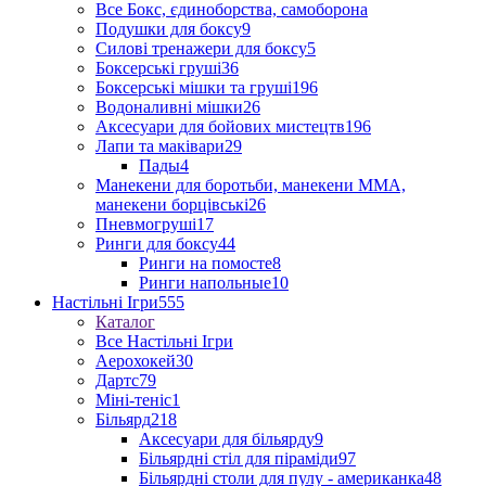
Все Бокс, єдиноборства, самоборона
Подушки для боксу
9
Силові тренажери для боксу
5
Боксерські груші
36
Боксерські мішки та груші
196
Водоналивні мішки
26
Аксесуари для бойових мистецтв
196
Лапи та маківари
29
Пады
4
Манекени для боротьби, манекени ММА,
манекени борцівські
26
Пневмогруші
17
Ринги для боксу
44
Ринги на помосте
8
Ринги напольные
10
Настільні Ігри
555
Каталог
Все Настільні Ігри
Аерохокей
30
Дартс
79
Міні-теніс
1
Більярд
218
Аксесуари для більярду
9
Більярдні стіл для піраміди
97
Більярдні столи для пулу - американка
48