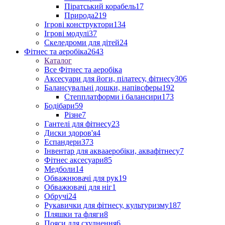
Піратський корабель
17
Природа
219
Ігрові конструктори
134
Ігрові модулі
37
Скеледроми для дітей
24
Фітнес та аеробіка
2643
Каталог
Все Фітнес та аеробіка
Аксесуари для йоги, пілатесу, фітнесу
306
Балансувальні дошки, напівсферы
192
Степплатформи і балансири
173
Бодібари
59
Різне
7
Гантелі для фітнесу
23
Диски здоров'я
4
Еспандери
373
Інвентар для аквааеробіки, аквафітнесу
7
Фітнес аксесуари
85
Медболи
14
Обважнювачі для рук
19
Обважювачі для ніг
1
Обручі
24
Рукавички для фітнесу, культуризму
187
Пляшки та фляги
8
Пояси для схуднення
6