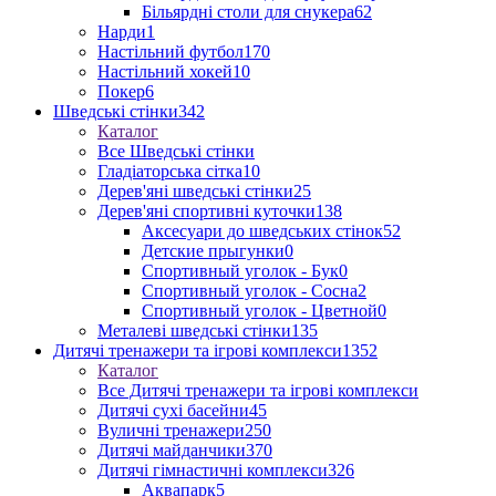
Більярдні столи для снукера
62
Нарди
1
Настільний футбол
170
Настільний хокей
10
Покер
6
Шведські стінки
342
Каталог
Все Шведські стінки
Гладіаторська сітка
10
Дерев'яні шведські стінки
25
Дерев'яні спортивні куточки
138
Аксесуари до шведських стінок
52
Детские прыгунки
0
Спортивный уголок - Бук
0
Спортивный уголок - Сосна
2
Спортивный уголок - Цветной
0
Металеві шведські стінки
135
Дитячі тренажери та ігрові комплекси
1352
Каталог
Все Дитячі тренажери та ігрові комплекси
Дитячі сухі басейни
45
Вуличні тренажери
250
Дитячі майданчики
370
Дитячі гімнастичні комплекси
326
Аквапарк
5