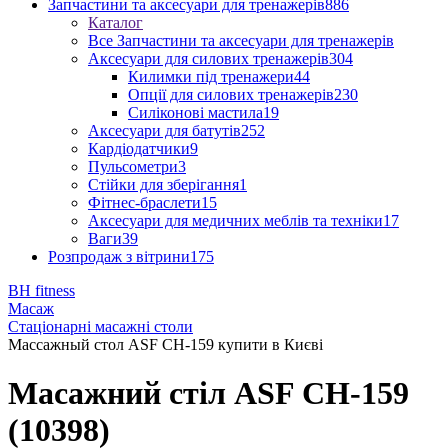
Запчастини та аксесуари для тренажерів
886
Каталог
Все Запчастини та аксесуари для тренажерів
Аксесуари для силових тренажерів
304
Килимки під тренажери
44
Опції для силових тренажерів
230
Силіконові мастила
19
Аксесуари для батутів
252
Кардіодатчики
9
Пульсометри
3
Стійки для зберігання
1
Фітнес-браслети
15
Аксесуари для медичних меблів та техніки
17
Ваги
39
Розпродаж з вітрини
175
BH fitness
Масаж
Стаціонарні масажні столи
Массажный стол ASF CH-159 купити в Києві
Масажний стіл ASF CH-159
(10398)