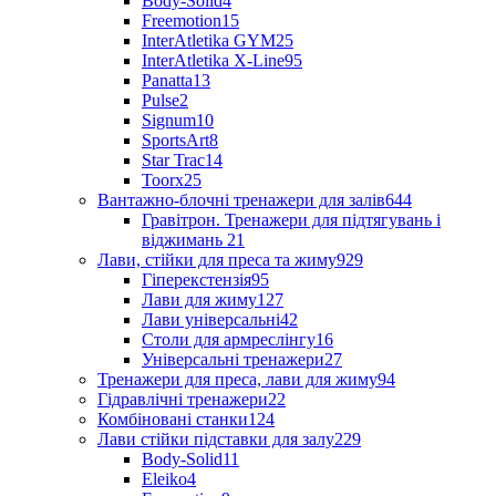
Body-Solid
4
Freemotion
15
InterAtletika GYM
25
InterAtletika X-Line
95
Panatta
13
Pulse
2
Signum
10
SportsArt
8
Star Trac
14
Toorx
25
Вантажно-блочні тренажери для залів
644
Гравітрон. Тренажери для підтягувань і
віджимань
21
Лави, стійки для преса та жиму
929
Гіперекстензія
95
Лави для жиму
127
Лави універсальні
42
Столи для армреслінгу
16
Універсальні тренажери
27
Тренажери для преса, лави для жиму
94
Гідравлічні тренажери
22
Комбіновані станки
124
Лави стійки підставки для залу
229
Body-Solid
11
Eleiko
4