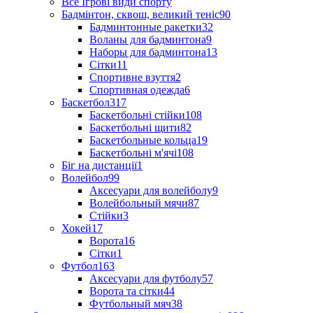
Все Ігрові види спорту
Бадмінтон, сквош, великий теніс
90
Бадминтонные ракетки
32
Воланы для бадминтона
9
Наборы для бадминтона
13
Сітки
11
Спортивне взуття
2
Спортивная одежда
6
Баскетбол
317
Баскетбольні стійки
108
Баскетбольні щити
82
Баскетбольные кольца
19
Баскетбольні м'ячі
108
Біг на дистанції
1
Волейбол
99
Аксесуари для волейболу
9
Волейбольный мячи
87
Стійки
3
Хокей
17
Ворота
16
Сітки
1
Футбол
163
Аксесуари для футболу
57
Ворота та сітки
44
Футбольный мяч
38