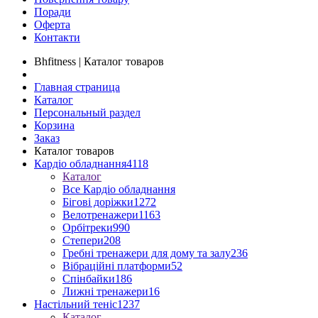
Поради
Оферта
Контакти
Bhfitness | Каталог товаров
Главная страница
Каталог
Персональный раздел
Корзина
Заказ
Каталог товаров
Кардіо обладнання
4118
Каталог
Все Кардіо обладнання
Бігові доріжки
1272
Велотренажери
1163
Орбітреки
990
Степери
208
Гребні тренажери для дому та залу
236
Вібраційні платформи
52
Спінбайки
186
Лижні тренажери
16
Настільний теніс
1237
Каталог