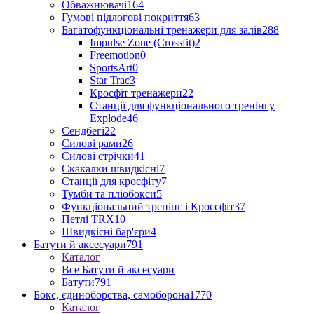
Обважнювачі
164
Гумові підлогові покриття
63
Багатофункціональні тренажери для залів
288
Impulse Zone (Crossfit)
2
Freemotion
0
SportsArt
0
Star Trac
3
Кросфіт тренажери
22
Станції для функціонального тренінгу
Explode
46
Сендбегі
22
Силові рами
26
Силові стрічки
41
Скакалки швидкісні
7
Станції для кросфіту
7
Тумби та пліобокси
5
Функціональний тренінг і Кроссфіт
37
Петлі TRX
10
Швидкісні бар'єри
4
Батути й аксесуари
791
Каталог
Все Батути й аксесуари
Батути
791
Бокс, єдиноборства, самоборона
1770
Каталог