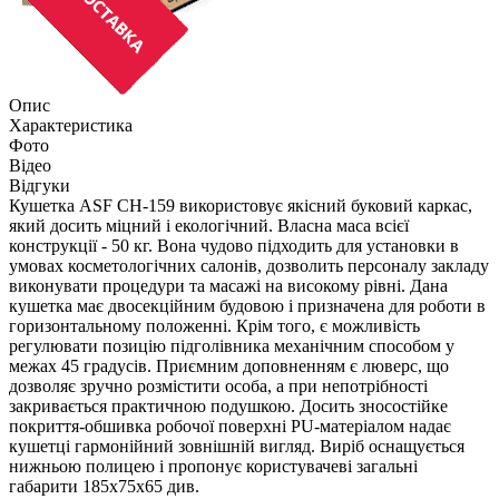
Опис
Характеристика
Фото
Відео
Відгуки
Кушетка ASF CH-159 використовує якісний буковий каркас,
який досить міцний і екологічний. Власна маса всієї
конструкції - 50 кг. Вона чудово підходить для установки в
умовах косметологічних салонів, дозволить персоналу закладу
виконувати процедури та масажі на високому рівні. Дана
кушетка має двосекційним будовою і призначена для роботи в
горизонтальному положенні. Крім того, є можливість
регулювати позицію підголівника механічним способом у
межах 45 градусів. Приємним доповненням є люверс, що
дозволяє зручно розмістити особа, а при непотрібності
закривається практичною подушкою. Досить зносостійке
покриття-обшивка робочої поверхні PU-матеріалом надає
кушетці гармонійний зовнішній вигляд. Виріб оснащується
нижньою полицею і пропонує користувачеві загальні
габарити 185х75х65 див.