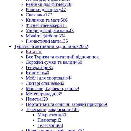
Резинки для фітнесу
18
Ролики для пресу
47
Скакалки
177
Килимки та мати
506
Фітнес тренажери
15
Упори для віджимань
43
М'ячі та фітболи
394
Гімнастичні мати
135
Туризм та активний відпочинок
2062
Каталог
Все Туризм та активний відпочинок
Дорожні сумки та валізи
460
Генератори
35
Килимки
40
Меблі для спортзалів
44
Ліхтарі спеціальні
2
Мангали, барбекю, гриль
9
Метеоприлади
235
Намети
129
Портативні та сонячні зарядні пристрої
9
Телескопи, мікроскопи
145
Мікроскопи
80
Планетарії
2
Телескопи
63
Полювання та стрілянина
354