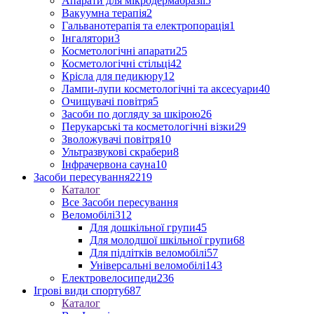
Апарати для мікродермабразії
5
Вакуумна терапія
2
Гальванотерапія та електропорація
1
Інгалятори
3
Косметологічні апарати
25
Косметологічні стільці
42
Крісла для педикюру
12
Лампи-лупи косметологічні та аксесуари
40
Очищувачі повітря
5
Засоби по догляду за шкірою
26
Перукарські та косметологічні візки
29
Зволожувачі повітря
10
Ультразвукові скрабери
8
Інфрачервона сауна
10
Засоби пересування
2219
Каталог
Все Засоби пересування
Веломобілі
312
Для дошкільної групи
45
Для молодшої шкільної групи
68
Для підлітків веломобілі
57
Універсальні веломобілі
143
Електровелосипеди
236
Ігрові види спорту
687
Каталог