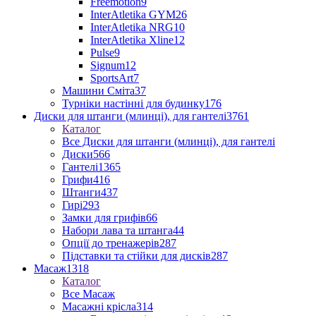
Freemotion
9
InterAtletika GYM
26
InterAtletika NRG
10
InterAtletika Xline
12
Pulse
9
Signum
12
SportsArt
7
Машини Сміта
37
Турніки настінні для будинку
176
Диски для штанги (млинці), для гантелі
3761
Каталог
Все Диски для штанги (млинці), для гантелі
Диски
566
Гантелі
1365
Грифи
416
Штанги
437
Гирі
293
Замки для грифів
66
Набори лава та штанга
44
Опції до тренажерів
287
Підставки та стійки для дисків
287
Масаж
1318
Каталог
Все Масаж
Масажні крісла
314