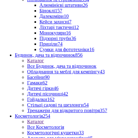
Алюмінієві штативи
26
Біноклі
157
Далекоміри
10
Кейси захисні
7
Ліхтарі тактичні
12
Монокуляри
16
Підзорні труби
36
Приціли
74
Сумки для фототехніки
16
Будинок, дача та відпочинок
856
Каталог
Все Будинок, дача та відпочинок
Обладнання та меблі для кемпінгу
43
Басейни
90
Гамаки
62
Дитячі гірки
46
Дитячі пісочниці
42
Гойдалки
162
Стільці садові та шезлонги
54
Тренажери для відкритого повітря
357
Косметологія
254
Каталог
Все Косметологія
Косметологічні кушетки
33