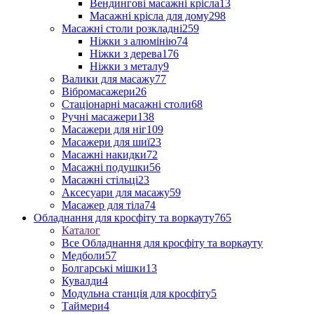
Вендингові масажні крісла
13
Масажні крісла для дому
298
Масажні столи розкладні
259
Ніжки з алюмінію
74
Ніжки з дерева
176
Ніжки з металу
9
Валики для масажу
77
Вібромасажери
26
Стаціонарні масажні столи
68
Ручні масажери
138
Масажери для ніг
109
Масажери для шиї
23
Масажні накидки
72
Масажні подушки
56
Масажні стільці
23
Аксесуари для масажу
59
Масажер для тіла
74
Обладнання для кросфіту та воркауту
765
Каталог
Все Обладнання для кросфіту та воркауту
Медболи
57
Болгарські мішки
13
Кувалди
4
Модульна станція для кросфіту
5
Таймери
4