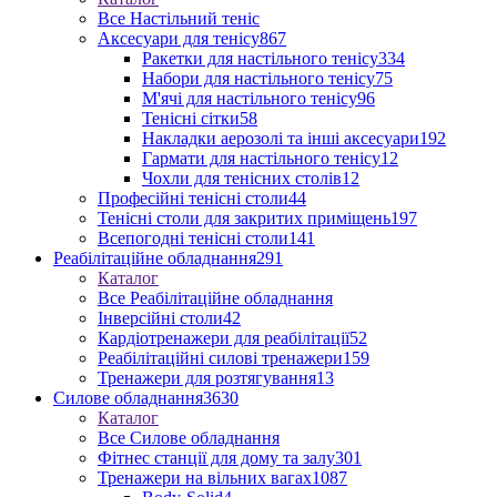
Все Настільний теніс
Аксесуари для тенісу
867
Ракетки для настільного тенісу
334
Набори для настільного тенісу
75
М'ячі для настільного тенісу
96
Тенісні сітки
58
Накладки аерозолі та інші аксесуари
192
Гармати для настільного тенісу
12
Чохли для тенісних столів
12
Професійні тенісні столи
44
Тенісні столи для закритих приміщень
197
Всепогодні тенісні столи
141
Реабілітаційне обладнання
291
Каталог
Все Реабілітаційне обладнання
Інверсійні столи
42
Кардіотренажери для реабілітації
52
Реабілітаційні силові тренажери
159
Тренажери для розтягування
13
Силове обладнання
3630
Каталог
Все Силове обладнання
Фітнес станції для дому та залу
301
Тренажери на вільних вагах
1087