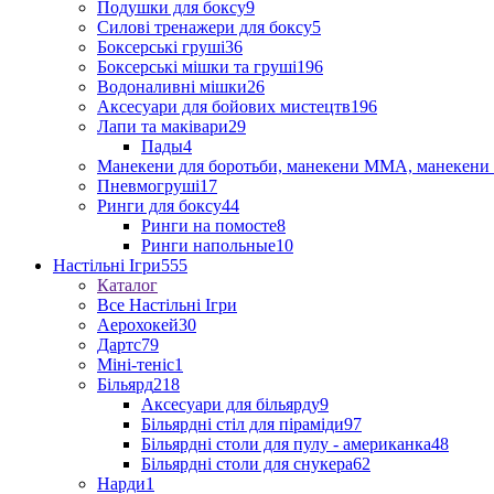
Подушки для боксу
9
Силові тренажери для боксу
5
Боксерські груші
36
Боксерські мішки та груші
196
Водоналивні мішки
26
Аксесуари для бойових мистецтв
196
Лапи та маківари
29
Пады
4
Манекени для боротьби, манекени ММА, манекени 
Пневмогруші
17
Ринги для боксу
44
Ринги на помосте
8
Ринги напольные
10
Настільні Ігри
555
Каталог
Все Настільні Ігри
Аерохокей
30
Дартс
79
Міні-теніс
1
Більярд
218
Аксесуари для більярду
9
Більярдні стіл для піраміди
97
Більярдні столи для пулу - американка
48
Більярдні столи для снукера
62
Нарди
1