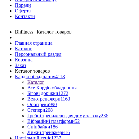
Поради
Оферта
Контакти
Bhfitness | Каталог товаров
Главная страница
Каталог
Персональный раздел
Корзина
Заказ
Каталог товаров
Кардіо обладнання
4118
Каталог
Все Кардіо обладнання
Бігові доріжки
1272
Велотренажери
1163
Орбітреки
990
Степери
208
Гребні тренажери для дому та залу
236
Вібраційні платформи
52
Спінбайки
186
Лижні тренажери
16
Настільний теніс
1237