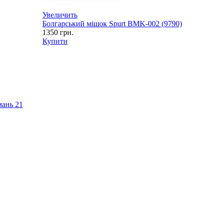
Увеличить
Болгарський мішок Spurt BMK-002 (9790)
1350
грн.
Купити
имань
21