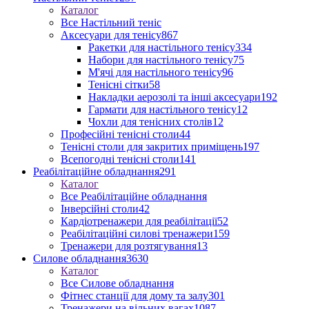
Каталог
Все Настільний теніс
Аксесуари для тенісу
867
Ракетки для настільного тенісу
334
Набори для настільного тенісу
75
М'ячі для настільного тенісу
96
Тенісні сітки
58
Накладки аерозолі та інші аксесуари
192
Гармати для настільного тенісу
12
Чохли для тенісних столів
12
Професійні тенісні столи
44
Тенісні столи для закритих приміщень
197
Всепогодні тенісні столи
141
Реабілітаційне обладнання
291
Каталог
Все Реабілітаційне обладнання
Інверсійні столи
42
Кардіотренажери для реабілітації
52
Реабілітаційні силові тренажери
159
Тренажери для розтягування
13
Силове обладнання
3630
Каталог
Все Силове обладнання
Фітнес станції для дому та залу
301
Тренажери на вільних вагах
1087