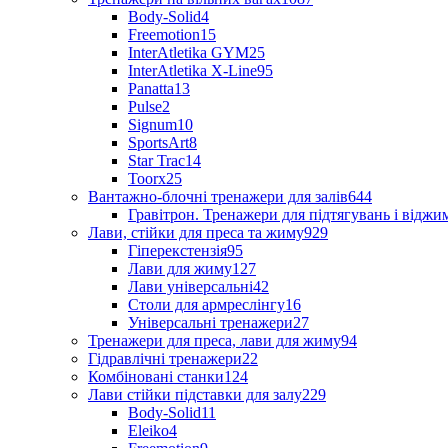
Body-Solid
4
Freemotion
15
InterAtletika GYM
25
InterAtletika X-Line
95
Panatta
13
Pulse
2
Signum
10
SportsArt
8
Star Trac
14
Toorx
25
Вантажно-блочні тренажери для залів
644
Гравітрон. Тренажери для підтягувань і відж
Лави, стійки для преса та жиму
929
Гіперекстензія
95
Лави для жиму
127
Лави універсальні
42
Столи для армреслінгу
16
Універсальні тренажери
27
Тренажери для преса, лави для жиму
94
Гідравлічні тренажери
22
Комбіновані станки
124
Лави стійки підставки для залу
229
Body-Solid
11
Eleiko
4