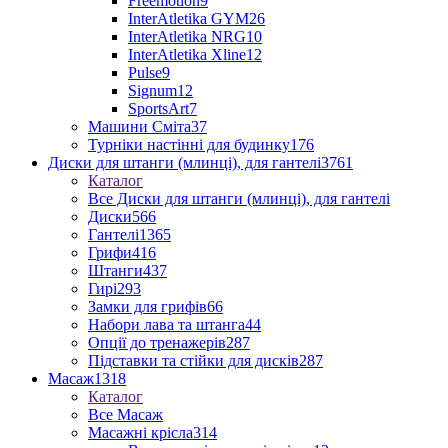
Freemotion
9
InterAtletika GYM
26
InterAtletika NRG
10
InterAtletika Xline
12
Pulse
9
Signum
12
SportsArt
7
Машини Сміта
37
Турніки настінні для будинку
176
Диски для штанги (млинці), для гантелі
3761
Каталог
Все Диски для штанги (млинці), для гантелі
Диски
566
Гантелі
1365
Грифи
416
Штанги
437
Гирі
293
Замки для грифів
66
Набори лава та штанга
44
Опції до тренажерів
287
Підставки та стійки для дисків
287
Масаж
1318
Каталог
Все Масаж
Масажні крісла
314