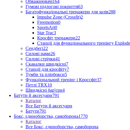
Обважнювачі
164
Гумові підлогові покриття
63
Багатофункціональні тренажери для залів
288
Impulse Zone (Crossfit)
2
Freemotion
0
SportsArt
0
Star Trac
3
Кросфіт тренажери
22
Станції для функціонального тренінгу Explod
Сендбегі
22
Силові рами
26
Силові стрічки
41
Скакалки швидкісні
7
Станції для кросфіту
7
Тумби та пліобокси
5
Функціональний тренінг і Кроссфіт
37
Петлі TRX
10
Швидкісні бар'єри
4
Батути й аксесуари
791
Каталог
Все Батути й аксесуари
Батути
791
Бокс, єдиноборства, самоборона
1770
Каталог
Все Бокс, єдиноборства, самоборона