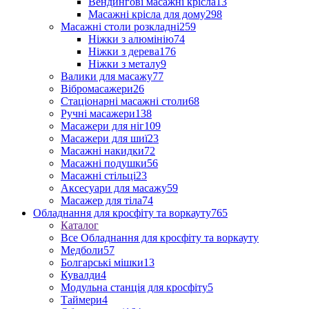
Вендингові масажні крісла
13
Масажні крісла для дому
298
Масажні столи розкладні
259
Ніжки з алюмінію
74
Ніжки з дерева
176
Ніжки з металу
9
Валики для масажу
77
Вібромасажери
26
Стаціонарні масажні столи
68
Ручні масажери
138
Масажери для ніг
109
Масажери для шиї
23
Масажні накидки
72
Масажні подушки
56
Масажні стільці
23
Аксесуари для масажу
59
Масажер для тіла
74
Обладнання для кросфіту та воркауту
765
Каталог
Все Обладнання для кросфіту та воркауту
Медболи
57
Болгарські мішки
13
Кувалди
4
Модульна станція для кросфіту
5
Таймери
4