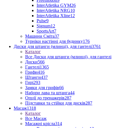
Freemotion
9
InterAtletika GYM
26
InterAtletika NRG
10
InterAtletika Xline
12
Pulse
9
Signum
12
SportsArt
7
Машини Сміта
37
Турніки настінні для будинку
176
Диски для штанги (млинці), для гантелі
3761
Каталог
Все Диски для штанги (млинці), для гантелі
Диски
566
Гантелі
1365
Грифи
416
Штанги
437
Гирі
293
Замки для грифів
66
Набори лава та штанга
44
Опції до тренажерів
287
Підставки та стійки для дисків
287
Масаж
1318
Каталог
Все Масаж
Масажні крісла
314