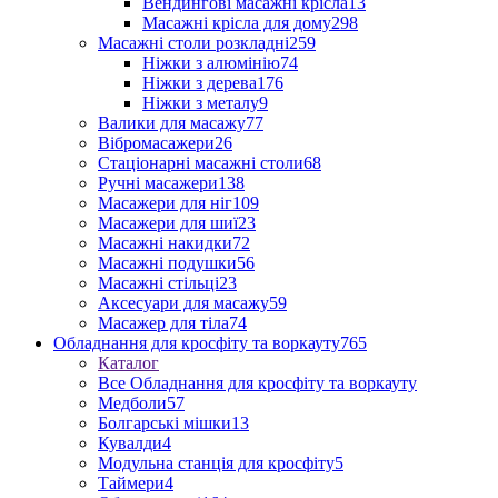
Вендингові масажні крісла
13
Масажні крісла для дому
298
Масажні столи розкладні
259
Ніжки з алюмінію
74
Ніжки з дерева
176
Ніжки з металу
9
Валики для масажу
77
Вібромасажери
26
Стаціонарні масажні столи
68
Ручні масажери
138
Масажери для ніг
109
Масажери для шиї
23
Масажні накидки
72
Масажні подушки
56
Масажні стільці
23
Аксесуари для масажу
59
Масажер для тіла
74
Обладнання для кросфіту та воркауту
765
Каталог
Все Обладнання для кросфіту та воркауту
Медболи
57
Болгарські мішки
13
Кувалди
4
Модульна станція для кросфіту
5
Таймери
4