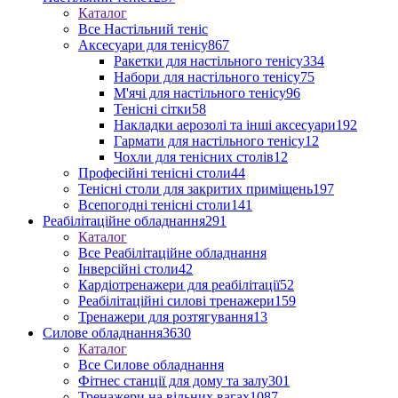
Каталог
Все Настільний теніс
Аксесуари для тенісу
867
Ракетки для настільного тенісу
334
Набори для настільного тенісу
75
М'ячі для настільного тенісу
96
Тенісні сітки
58
Накладки аерозолі та інші аксесуари
192
Гармати для настільного тенісу
12
Чохли для тенісних столів
12
Професійні тенісні столи
44
Тенісні столи для закритих приміщень
197
Всепогодні тенісні столи
141
Реабілітаційне обладнання
291
Каталог
Все Реабілітаційне обладнання
Інверсійні столи
42
Кардіотренажери для реабілітації
52
Реабілітаційні силові тренажери
159
Тренажери для розтягування
13
Силове обладнання
3630
Каталог
Все Силове обладнання
Фітнес станції для дому та залу
301
Тренажери на вільних вагах
1087