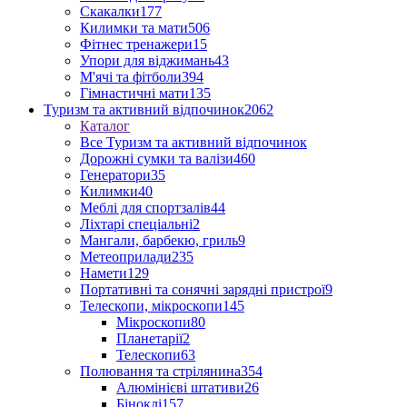
Скакалки
177
Килимки та мати
506
Фітнес тренажери
15
Упори для віджимань
43
М'ячі та фітболи
394
Гімнастичні мати
135
Туризм та активний відпочинок
2062
Каталог
Все Туризм та активний відпочинок
Дорожні сумки та валізи
460
Генератори
35
Килимки
40
Меблі для спортзалів
44
Ліхтарі спеціальні
2
Мангали, барбекю, гриль
9
Метеоприлади
235
Намети
129
Портативні та сонячні зарядні пристрої
9
Телескопи, мікроскопи
145
Мікроскопи
80
Планетарії
2
Телескопи
63
Полювання та стрілянина
354
Алюмінієві штативи
26
Біноклі
157