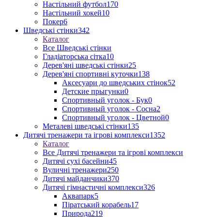
Настільний футбол
170
Настільний хокей
10
Покер
6
Шведські стінки
342
Каталог
Все Шведські стінки
Гладіаторська сітка
10
Дерев'яні шведські стінки
25
Дерев'яні спортивні куточки
138
Аксесуари до шведських стінок
52
Детские прыгунки
0
Спортивный уголок - Бук
0
Спортивный уголок - Сосна
2
Спортивный уголок - Цветной
0
Металеві шведські стінки
135
Дитячі тренажери та ігрові комплекси
1352
Каталог
Все Дитячі тренажери та ігрові комплекси
Дитячі сухі басейни
45
Вуличні тренажери
250
Дитячі майданчики
370
Дитячі гімнастичні комплекси
326
Аквапарк
5
Піратський корабель
17
Природа
219