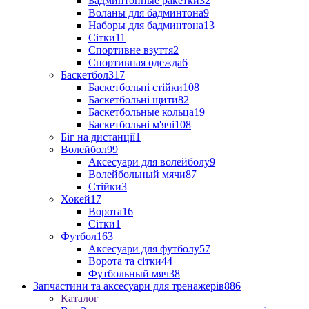
Бадминтонные ракетки
32
Воланы для бадминтона
9
Наборы для бадминтона
13
Сітки
11
Спортивне взуття
2
Спортивная одежда
6
Баскетбол
317
Баскетбольні стійки
108
Баскетбольні щити
82
Баскетбольные кольца
19
Баскетбольні м'ячі
108
Біг на дистанції
1
Волейбол
99
Аксесуари для волейболу
9
Волейбольный мячи
87
Стійки
3
Хокей
17
Ворота
16
Сітки
1
Футбол
163
Аксесуари для футболу
57
Ворота та сітки
44
Футбольный мяч
38
Запчастини та аксесуари для тренажерів
886
Каталог