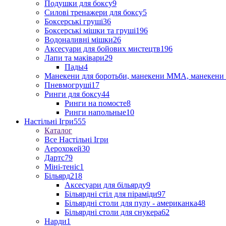
Подушки для боксу
9
Силові тренажери для боксу
5
Боксерські груші
36
Боксерські мішки та груші
196
Водоналивні мішки
26
Аксесуари для бойових мистецтв
196
Лапи та маківари
29
Пады
4
Манекени для боротьби, манекени ММА, манекени 
Пневмогруші
17
Ринги для боксу
44
Ринги на помосте
8
Ринги напольные
10
Настільні Ігри
555
Каталог
Все Настільні Ігри
Аерохокей
30
Дартс
79
Міні-теніс
1
Більярд
218
Аксесуари для більярду
9
Більярдні стіл для піраміди
97
Більярдні столи для пулу - американка
48
Більярдні столи для снукера
62
Нарди
1