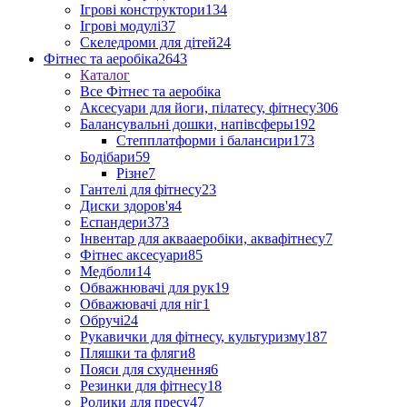
Ігрові конструктори
134
Ігрові модулі
37
Скеледроми для дітей
24
Фітнес та аеробіка
2643
Каталог
Все Фітнес та аеробіка
Аксесуари для йоги, пілатесу, фітнесу
306
Балансувальні дошки, напівсферы
192
Степплатформи і балансири
173
Бодібари
59
Різне
7
Гантелі для фітнесу
23
Диски здоров'я
4
Еспандери
373
Інвентар для аквааеробіки, аквафітнесу
7
Фітнес аксесуари
85
Медболи
14
Обважнювачі для рук
19
Обважювачі для ніг
1
Обручі
24
Рукавички для фітнесу, культуризму
187
Пляшки та фляги
8
Пояси для схуднення
6
Резинки для фітнесу
18
Ролики для пресу
47