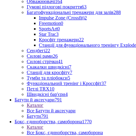
Обважнювачі
164
Гумові підлогові покриття
63
Багатофункціональні тренажери для залів
288
Impulse Zone (Crossfit)
2
Freemotion
0
SportsArt
0
Star Trac
3
Кросфіт тренажери
22
Станції для функціонального тренінгу Explod
Сендбегі
22
Силові рами
26
Силові стрічки
41
Скакалки швидкісні
7
Станції для кросфіту
7
Тумби та пліобокси
5
Функціональний тренінг і Кроссфіт
37
Петлі TRX
10
Швидкісні бар'єри
4
Батути й аксесуари
791
Каталог
Все Батути й аксесуари
Батути
791
Бокс, єдиноборства, самоборона
1770
Каталог
Все Бокс, єдиноборства, самоборона