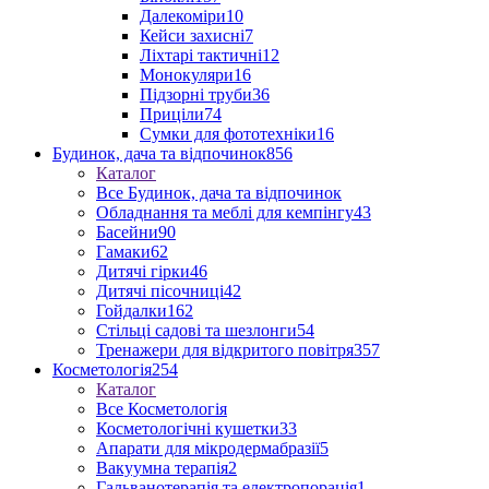
Далекоміри
10
Кейси захисні
7
Ліхтарі тактичні
12
Монокуляри
16
Підзорні труби
36
Приціли
74
Сумки для фототехніки
16
Будинок, дача та відпочинок
856
Каталог
Все Будинок, дача та відпочинок
Обладнання та меблі для кемпінгу
43
Басейни
90
Гамаки
62
Дитячі гірки
46
Дитячі пісочниці
42
Гойдалки
162
Стільці садові та шезлонги
54
Тренажери для відкритого повітря
357
Косметологія
254
Каталог
Все Косметологія
Косметологічні кушетки
33
Апарати для мікродермабразії
5
Вакуумна терапія
2
Гальванотерапія та електропорація
1