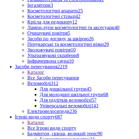
Інгалятори
3
Косметологічні апарати
25
Косметологічні стільці
42
Крісла для педикюру
12
Лампи-лупи косметологічні та аксесуари
40
Очищувачі повітря
5
Засоби по догляду за шкірою
26
Перукарські та косметологічні візки
29
Зволожувачі повітря
10
Ультразвукові скрабери
8
Інфрачервона сауна
10
Засоби пересування
2219
Каталог
Все Засоби пересування
Веломобілі
312
Для дошкільної групи
45
Для молодшої шкільної групи
68
Для підлітків веломобілі
57
Універсальні веломобілі
143
Електровелосипеди
236
Ігрові види спорту
687
Каталог
Все Ігрові види спорту
Бадмінтон, сквош, великий теніс
90