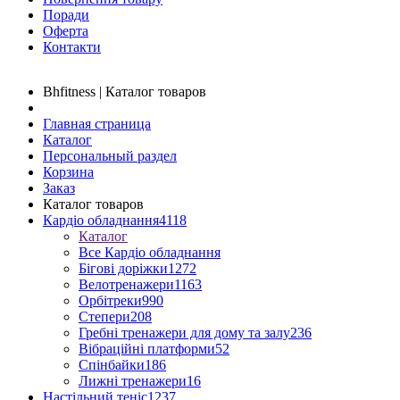
Поради
Оферта
Контакти
Bhfitness | Каталог товаров
Главная страница
Каталог
Персональный раздел
Корзина
Заказ
Каталог товаров
Кардіо обладнання
4118
Каталог
Все Кардіо обладнання
Бігові доріжки
1272
Велотренажери
1163
Орбітреки
990
Степери
208
Гребні тренажери для дому та залу
236
Вібраційні платформи
52
Спінбайки
186
Лижні тренажери
16
Настільний теніс
1237