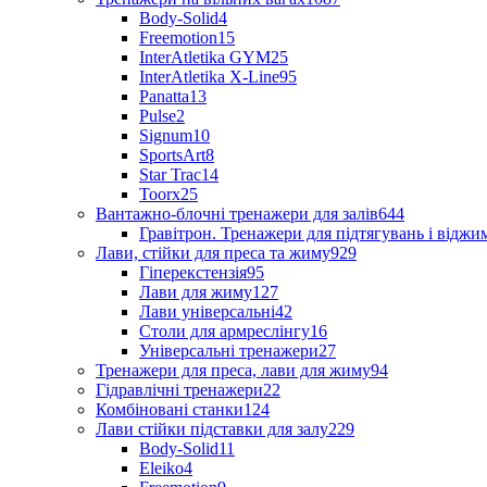
Body-Solid
4
Freemotion
15
InterAtletika GYM
25
InterAtletika X-Line
95
Panatta
13
Pulse
2
Signum
10
SportsArt
8
Star Trac
14
Toorx
25
Вантажно-блочні тренажери для залів
644
Гравітрон. Тренажери для підтягувань і відж
Лави, стійки для преса та жиму
929
Гіперекстензія
95
Лави для жиму
127
Лави універсальні
42
Столи для армреслінгу
16
Універсальні тренажери
27
Тренажери для преса, лави для жиму
94
Гідравлічні тренажери
22
Комбіновані станки
124
Лави стійки підставки для залу
229
Body-Solid
11
Eleiko
4