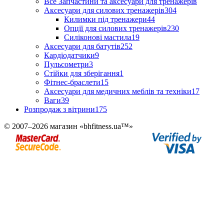
Все Запчастини та аксесуари для тренажерів
Аксесуари для силових тренажерів
304
Килимки під тренажери
44
Опції для силових тренажерів
230
Силіконові мастила
19
Аксесуари для батутів
252
Кардіодатчики
9
Пульсометри
3
Стійки для зберігання
1
Фітнес-браслети
15
Аксесуари для медичних меблів та техніки
17
Ваги
39
Розпродаж з вітрини
175
© 2007–2026 магазин «bhfitness.ua™»