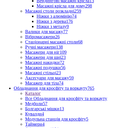
Вендингові масажні крісла
13
Масажні крісла для дому
298
Масажні столи розкладні
259
Ніжки з алюмінію
74
Ніжки з дерева
176
Ніжки з металу
9
Валики для масажу
77
Вібромасажери
26
Стаціонарні масажні столи
68
Ручні масажери
138
Масажери для ніг
109
Масажери для шиї
23
Масажні накидки
72
Масажні подушки
56
Масажні стільці
23
Аксесуари для масажу
59
Масажер для тіла
74
Обладнання для кросфіту та воркауту
765
Каталог
Все Обладнання для кросфіту та воркауту
Медболи
57
Болгарські мішки
13
Кувалди
4
Модульна станція для кросфіту
5
Таймери
4