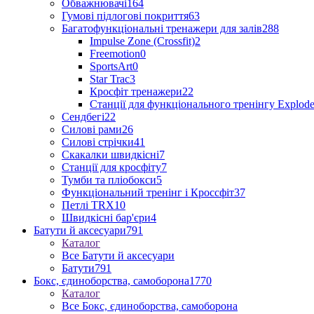
Обважнювачі
164
Гумові підлогові покриття
63
Багатофункціональні тренажери для залів
288
Impulse Zone (Crossfit)
2
Freemotion
0
SportsArt
0
Star Trac
3
Кросфіт тренажери
22
Станції для функціонального тренінгу Explod
Сендбегі
22
Силові рами
26
Силові стрічки
41
Скакалки швидкісні
7
Станції для кросфіту
7
Тумби та пліобокси
5
Функціональний тренінг і Кроссфіт
37
Петлі TRX
10
Швидкісні бар'єри
4
Батути й аксесуари
791
Каталог
Все Батути й аксесуари
Батути
791
Бокс, єдиноборства, самоборона
1770
Каталог
Все Бокс, єдиноборства, самоборона