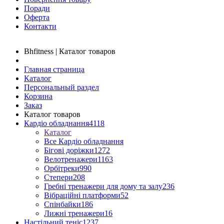
Поради
Оферта
Контакти
Bhfitness | Каталог товаров
Главная страница
Каталог
Персональный раздел
Корзина
Заказ
Каталог товаров
Кардіо обладнання
4118
Каталог
Все Кардіо обладнання
Бігові доріжки
1272
Велотренажери
1163
Орбітреки
990
Степери
208
Гребні тренажери для дому та залу
236
Вібраційні платформи
52
Спінбайки
186
Лижні тренажери
16
Настільний теніс
1237