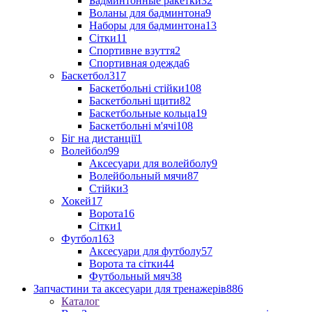
Бадминтонные ракетки
32
Воланы для бадминтона
9
Наборы для бадминтона
13
Сітки
11
Спортивне взуття
2
Спортивная одежда
6
Баскетбол
317
Баскетбольні стійки
108
Баскетбольні щити
82
Баскетбольные кольца
19
Баскетбольні м'ячі
108
Біг на дистанції
1
Волейбол
99
Аксесуари для волейболу
9
Волейбольный мячи
87
Стійки
3
Хокей
17
Ворота
16
Сітки
1
Футбол
163
Аксесуари для футболу
57
Ворота та сітки
44
Футбольный мяч
38
Запчастини та аксесуари для тренажерів
886
Каталог