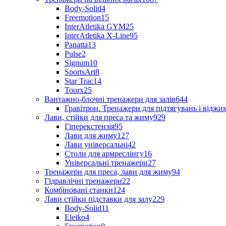
Body-Solid
4
Freemotion
15
InterAtletika GYM
25
InterAtletika X-Line
95
Panatta
13
Pulse
2
Signum
10
SportsArt
8
Star Trac
14
Toorx
25
Вантажно-блочні тренажери для залів
644
Гравітрон. Тренажери для підтягувань і відж
Лави, стійки для преса та жиму
929
Гіперекстензія
95
Лави для жиму
127
Лави універсальні
42
Столи для армреслінгу
16
Універсальні тренажери
27
Тренажери для преса, лави для жиму
94
Гідравлічні тренажери
22
Комбіновані станки
124
Лави стійки підставки для залу
229
Body-Solid
11
Eleiko
4