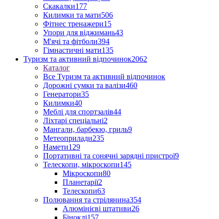
Скакалки
177
Килимки та мати
506
Фітнес тренажери
15
Упори для віджимань
43
М'ячі та фітболи
394
Гімнастичні мати
135
Туризм та активний відпочинок
2062
Каталог
Все Туризм та активний відпочинок
Дорожні сумки та валізи
460
Генератори
35
Килимки
40
Меблі для спортзалів
44
Ліхтарі спеціальні
2
Мангали, барбекю, гриль
9
Метеоприлади
235
Намети
129
Портативні та сонячні зарядні пристрої
9
Телескопи, мікроскопи
145
Мікроскопи
80
Планетарії
2
Телескопи
63
Полювання та стрілянина
354
Алюмінієві штативи
26
Біноклі
157