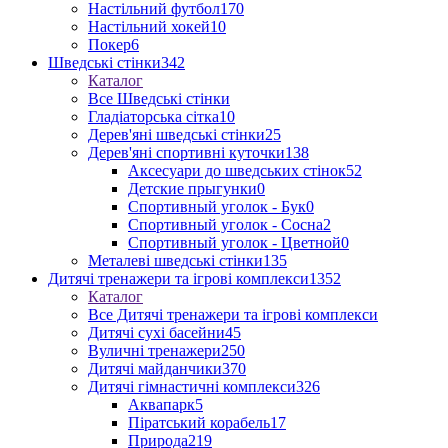
Настільний футбол
170
Настільний хокей
10
Покер
6
Шведські стінки
342
Каталог
Все Шведські стінки
Гладіаторська сітка
10
Дерев'яні шведські стінки
25
Дерев'яні спортивні куточки
138
Аксесуари до шведських стінок
52
Детские прыгунки
0
Спортивный уголок - Бук
0
Спортивный уголок - Сосна
2
Спортивный уголок - Цветной
0
Металеві шведські стінки
135
Дитячі тренажери та ігрові комплекси
1352
Каталог
Все Дитячі тренажери та ігрові комплекси
Дитячі сухі басейни
45
Вуличні тренажери
250
Дитячі майданчики
370
Дитячі гімнастичні комплекси
326
Аквапарк
5
Піратський корабель
17
Природа
219