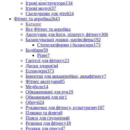
Ігрові конструктори
134
Ігрові модулі
37
Скеледроми для дітей
24
Фітнес та аеробіка
2643
Каталог
Все Фітнес та аеробіка
Аксесуари для йоги, пілатесу, фітнесу
306
Балансувальні дошки, напівсферы
192
Степплатформи і балансири
173
Бодібари
59
Різне
7
Гантелі для фітнесу
23
Диски здоров'я
4
Еспандери
373
Інвентар для аквааеробіки, аквафітнесу
7
Фітнес аксесуари
85
Медболи
14
Обважнювачі для рук
19
Обважювачі для ніг
1
Обручі
24
Рукавички для фітнесу, культуризму
187
Пляшки та фляги
8
Пояси для схуднення
6
Резинки для фітнесу
18
Ролики для пресу
47