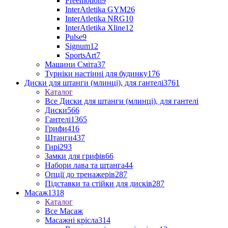
Freemotion
9
InterAtletika GYM
26
InterAtletika NRG
10
InterAtletika Xline
12
Pulse
9
Signum
12
SportsArt
7
Машини Сміта
37
Турніки настінні для будинку
176
Диски для штанги (млинці), для гантелі
3761
Каталог
Все Диски для штанги (млинці), для гантелі
Диски
566
Гантелі
1365
Грифи
416
Штанги
437
Гирі
293
Замки для грифів
66
Набори лава та штанга
44
Опції до тренажерів
287
Підставки та стійки для дисків
287
Масаж
1318
Каталог
Все Масаж
Масажні крісла
314