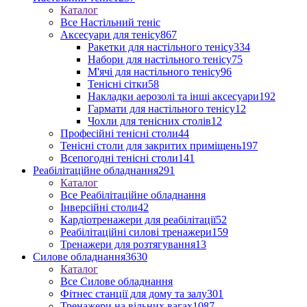
Каталог
Все Настільний теніс
Аксесуари для тенісу
867
Ракетки для настільного тенісу
334
Набори для настільного тенісу
75
М'ячі для настільного тенісу
96
Тенісні сітки
58
Накладки аерозолі та інші аксесуари
192
Гармати для настільного тенісу
12
Чохли для тенісних столів
12
Професійні тенісні столи
44
Тенісні столи для закритих приміщень
197
Всепогодні тенісні столи
141
Реабілітаційне обладнання
291
Каталог
Все Реабілітаційне обладнання
Інверсійні столи
42
Кардіотренажери для реабілітації
52
Реабілітаційні силові тренажери
159
Тренажери для розтягування
13
Силове обладнання
3630
Каталог
Все Силове обладнання
Фітнес станції для дому та залу
301
Тренажери на вільних вагах
1087