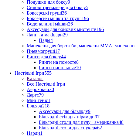
Подушки для боксу
9
Силові тренажери для боксу
5
Боксерські груші
36
Боксерські мішки та груші
196
Водоналивні мішки
26
Аксесуари для бойових мистецтв
196
Лапи та маківари
29
Пады
4
Манекени для боротьби, манекени ММА, манекени 
Пневмогруші
17
Ринги для боксу
44
Ринги на помосте
8
Ринги напольные
10
Настільні Ігри
555
Каталог
Все Настільні Ігри
Аерохокей
30
Дартс
79
Міні-теніс
1
Більярд
218
Аксесуари для більярду
9
Більярдні стіл для піраміди
97
Більярдні столи для пулу - американка
48
Більярдні столи для снукера
62
Нарди
1