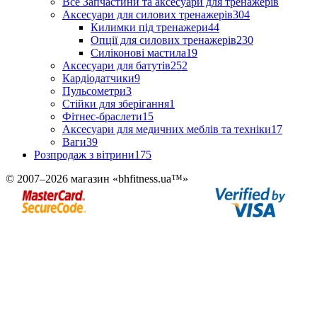
Все Запчастини та аксесуари для тренажерів
Аксесуари для силових тренажерів
304
Килимки під тренажери
44
Опції для силових тренажерів
230
Силіконові мастила
19
Аксесуари для батутів
252
Кардіодатчики
9
Пульсометри
3
Стійки для зберігання
1
Фітнес-браслети
15
Аксесуари для медичних меблів та техніки
17
Ваги
39
Розпродаж з вітрини
175
© 2007–2026 магазин «bhfitness.ua™»