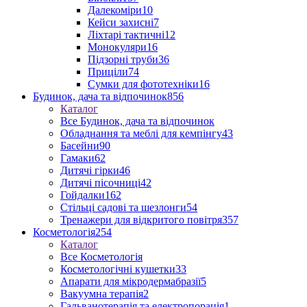
Далекоміри
10
Кейси захисні
7
Ліхтарі тактичні
12
Монокуляри
16
Підзорні труби
36
Приціли
74
Сумки для фототехніки
16
Будинок, дача та відпочинок
856
Каталог
Все Будинок, дача та відпочинок
Обладнання та меблі для кемпінгу
43
Басейни
90
Гамаки
62
Дитячі гірки
46
Дитячі пісочниці
42
Гойдалки
162
Стільці садові та шезлонги
54
Тренажери для відкритого повітря
357
Косметологія
254
Каталог
Все Косметологія
Косметологічні кушетки
33
Апарати для мікродермабразії
5
Вакуумна терапія
2
Гальванотерапія та електропорація
1