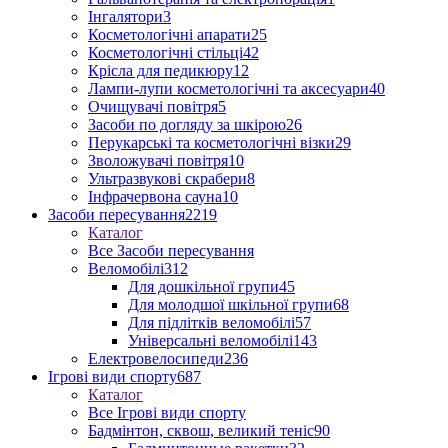
Інгалятори
3
Косметологічні апарати
25
Косметологічні стільці
42
Крісла для педикюру
12
Лампи-лупи косметологічні та аксесуари
40
Очищувачі повітря
5
Засоби по догляду за шкірою
26
Перукарські та косметологічні візки
29
Зволожувачі повітря
10
Ультразвукові скрабери
8
Інфрачервона сауна
10
Засоби пересування
2219
Каталог
Все Засоби пересування
Веломобілі
312
Для дошкільної групи
45
Для молодшої шкільної групи
68
Для підлітків веломобілі
57
Універсальні веломобілі
143
Електровелосипеди
236
Ігрові види спорту
687
Каталог
Все Ігрові види спорту
Бадмінтон, сквош, великий теніс
90