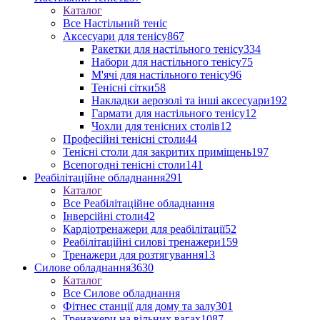
Каталог
Все Настільний теніс
Аксесуари для тенісу
867
Ракетки для настільного тенісу
334
Набори для настільного тенісу
75
М'ячі для настільного тенісу
96
Тенісні сітки
58
Накладки аерозолі та інші аксесуари
192
Гармати для настільного тенісу
12
Чохли для тенісних столів
12
Професійні тенісні столи
44
Тенісні столи для закритих приміщень
197
Всепогодні тенісні столи
141
Реабілітаційне обладнання
291
Каталог
Все Реабілітаційне обладнання
Інверсійні столи
42
Кардіотренажери для реабілітації
52
Реабілітаційні силові тренажери
159
Тренажери для розтягування
13
Силове обладнання
3630
Каталог
Все Силове обладнання
Фітнес станції для дому та залу
301
Тренажери на вільних вагах
1087