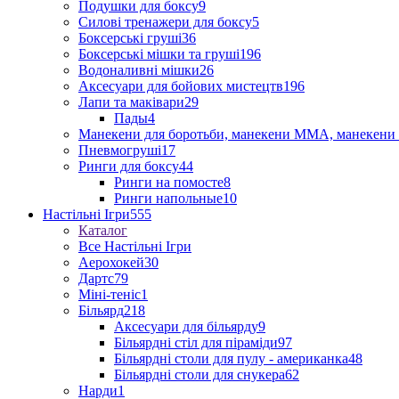
Подушки для боксу
9
Силові тренажери для боксу
5
Боксерські груші
36
Боксерські мішки та груші
196
Водоналивні мішки
26
Аксесуари для бойових мистецтв
196
Лапи та маківари
29
Пады
4
Манекени для боротьби, манекени ММА, манекени 
Пневмогруші
17
Ринги для боксу
44
Ринги на помосте
8
Ринги напольные
10
Настільні Ігри
555
Каталог
Все Настільні Ігри
Аерохокей
30
Дартс
79
Міні-теніс
1
Більярд
218
Аксесуари для більярду
9
Більярдні стіл для піраміди
97
Більярдні столи для пулу - американка
48
Більярдні столи для снукера
62
Нарди
1