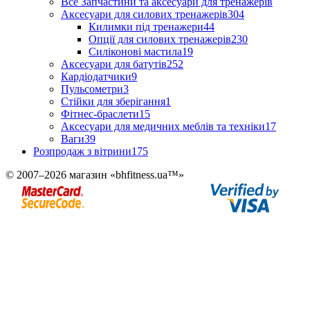
Все Запчастини та аксесуари для тренажерів
Аксесуари для силових тренажерів
304
Килимки під тренажери
44
Опції для силових тренажерів
230
Силіконові мастила
19
Аксесуари для батутів
252
Кардіодатчики
9
Пульсометри
3
Стійки для зберігання
1
Фітнес-браслети
15
Аксесуари для медичних меблів та техніки
17
Ваги
39
Розпродаж з вітрини
175
© 2007–2026 магазин «bhfitness.ua™»