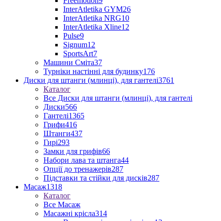
Freemotion
9
InterAtletika GYM
26
InterAtletika NRG
10
InterAtletika Xline
12
Pulse
9
Signum
12
SportsArt
7
Машини Сміта
37
Турніки настінні для будинку
176
Диски для штанги (млинці), для гантелі
3761
Каталог
Все Диски для штанги (млинці), для гантелі
Диски
566
Гантелі
1365
Грифи
416
Штанги
437
Гирі
293
Замки для грифів
66
Набори лава та штанга
44
Опції до тренажерів
287
Підставки та стійки для дисків
287
Масаж
1318
Каталог
Все Масаж
Масажні крісла
314