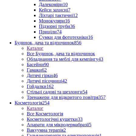
Далекоміри
10
Кейси захисні
7
Ліхтарі тактичні
12
Монокуляри
16
Підзорні труби
36
Приціли
74
Сумки для фототехніки
16
Будинок, дача та відпочинок
856
Каталог
Все Будинок, дача та відпочинок
Обладнання та меблі для кемпінгу
43
Басейни
90
Гамаки
62
Дитячі гірки
46
Дитячі пісочниці
42
Гойдалки
162
Стільці садові та шезлонги
54
Тренажери для відкритого повітря
357
Косметологія
254
Каталог
Все Косметологія
Косметологічні кушетки
33
Апарати для мікродермабразії
5
Вакуумна терапія
2
Гальванотерапія та електропорація
1