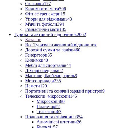
Скакалки
177
Килимки та мати
506
Фітнес тренажери
15
Упори для віджимань
43
М'ячі та фітболи
394
Гімнастичні мати
135
Туризм та активний відпочинок
2062
Каталог
Все Туризм та активний відпочинок
Дорожні сумки та валізи
460
Генератори
35
Килимки
40
Меблі для спортзалів
44
Ліхтарі спеціальні
2
Мангали, барбекю, гриль
9
Метеоприлади
235
Намети
129
Портативні та сонячні зарядні пристрої
9
Телескопи, мікроскопи
145
Мікроскопи
80
Планетарії
2
Телескопи
63
Полювання та стрілянина
354
Алюмінієві штативи
26
Біноклі
157