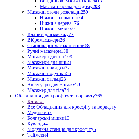
Вендингові масажні крісла
13
Масажні крісла для дому
298
Масажні столи розкладні
259
Ніжки з алюмінію
74
Ніжки з дерева
176
Ніжки з металу
9
Валики для масажу
77
Вібромасажери
26
Стаціонарні масажні столи
68
Ручні масажери
138
Масажери для ніг
109
Масажери для шиї
23
Масажні накидки
72
Масажні подушки
56
Масажні стільці
23
Аксесуари для масажу
59
Масажер для тіла
74
Обладнання для кросфіту та воркауту
765
Каталог
Все Обладнання для кросфіту та воркауту
Медболи
57
Болгарські мішки
13
Кувалди
4
Модульна станція для кросфіту
5
Таймери
4