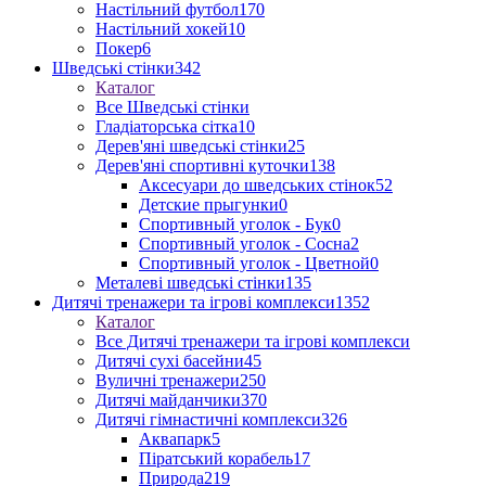
Настільний футбол
170
Настільний хокей
10
Покер
6
Шведські стінки
342
Каталог
Все Шведські стінки
Гладіаторська сітка
10
Дерев'яні шведські стінки
25
Дерев'яні спортивні куточки
138
Аксесуари до шведських стінок
52
Детские прыгунки
0
Спортивный уголок - Бук
0
Спортивный уголок - Сосна
2
Спортивный уголок - Цветной
0
Металеві шведські стінки
135
Дитячі тренажери та ігрові комплекси
1352
Каталог
Все Дитячі тренажери та ігрові комплекси
Дитячі сухі басейни
45
Вуличні тренажери
250
Дитячі майданчики
370
Дитячі гімнастичні комплекси
326
Аквапарк
5
Піратський корабель
17
Природа
219