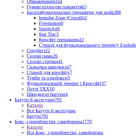
Обважнювачі
164
Гумові підлогові покриття
63
Багатофункціональні тренажери для залів
288
Impulse Zone (Crossfit)
2
Freemotion
0
SportsArt
0
Star Trac
3
Кросфіт тренажери
22
Станції для функціонального тренінгу Explod
Сендбегі
22
Силові рами
26
Силові стрічки
41
Скакалки швидкісні
7
Станції для кросфіту
7
Тумби та пліобокси
5
Функціональний тренінг і Кроссфіт
37
Петлі TRX
10
Швидкісні бар'єри
4
Батути й аксесуари
791
Каталог
Все Батути й аксесуари
Батути
791
Бокс, єдиноборства, самоборона
1770
Каталог
Все Бокс, єдиноборства, самоборона