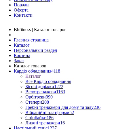
Поради
Оферта
Контакти
Bhfitness | Каталог товаров
Главная страница
Каталог
Персональный раздел
Корзина
Заказ
Каталог товаров
Кардіо обладнання
4118
Каталог
Все Кардіо обладнання
Бігові доріжки
1272
Велотренажери
1163
Орбітреки
990
Степери
208
Гребні тренажери для дому та залу
236
Вібраційні платформи
52
Спінбайки
186
Лижні тренажери
16
Настільний теніс
1237