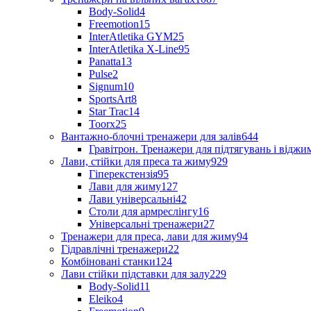
Body-Solid
4
Freemotion
15
InterAtletika GYM
25
InterAtletika X-Line
95
Panatta
13
Pulse
2
Signum
10
SportsArt
8
Star Trac
14
Toorx
25
Вантажно-блочні тренажери для залів
644
Гравітрон. Тренажери для підтягувань і відж
Лави, стійки для преса та жиму
929
Гіперекстензія
95
Лави для жиму
127
Лави універсальні
42
Столи для армреслінгу
16
Універсальні тренажери
27
Тренажери для преса, лави для жиму
94
Гідравлічні тренажери
22
Комбіновані станки
124
Лави стійки підставки для залу
229
Body-Solid
11
Eleiko
4