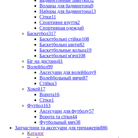
Бадминтонные ракетки
32
Воланы для бадминтона
9
Наборы для бадминтона
13
Сітки
11
Спортивне взуття
2
Спортивная одежда
6
Баскетбол
317
Баскетбольні стійки
108
Баскетбольні щити
82
Баскетбольные кольца
19
Баскетбольні м'ячі
108
Біг на дистанції
1
Волейбол
99
Аксесуари для волейболу
9
Волейбольный мячи
87
Стійки
3
Хокей
17
Ворота
16
Сітки
1
Футбол
163
Аксесуари для футболу
57
Ворота та сітки
44
Футбольный мяч
38
Запчастини та аксесуари для тренажерів
886
Каталог