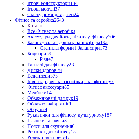
Ігрові конструктори
134
Ігрові модулі
37
Скеледроми для дітей
24
Фітнес та аеробіка
2643
Каталог
Все Фітнес та аеробіка
Аксесуари для йоги, пілатесу, фітнесу
306
Балансувальні дошки, напівсферы
192
Степплатформи і балансири
173
Бодібари
59
Різне
7
Гантелі для фітнесу
23
Диски здоров'я
4
Еспандери
373
Інвентар для аквааеробіки, аквафітнесу
7
Фітнес аксесуари
85
Медболи
14
Обважнювачі для рук
19
Обважювачі для ніг
1
Обручі
24
Рукавички для фітнесу, культуризму
187
Пляшки та фляги
8
Пояси для схуднення
6
Резинки для фітнесу
18
Ролики для пресу
47