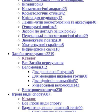
Інгалятори
3
Косметологічні апарати
25
Косметологічні стільці
42
Крісла для педикюру
12
Лампи-лупи косметологічні та аксесуари
40
Очищувачі повітря
5
Засоби по догляду за шкірою
26
Перукарські та косметологічні візки
29
Зволожувачі повітря
10
Ультразвукові скрабери
8
Інфрачервона сауна
10
Засоби пересування
2219
Каталог
Все Засоби пересування
Веломобілі
312
Для дошкільної групи
45
Для молодшої шкільної групи
68
Для підлітків веломобілі
57
Універсальні веломобілі
143
Електровелосипеди
236
Ігрові види спорту
687
Каталог
Все Ігрові види спорту
Бадмінтон, сквош, великий теніс
90