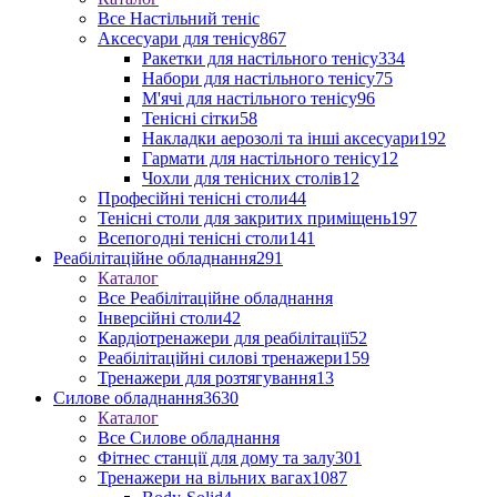
Все Настільний теніс
Аксесуари для тенісу
867
Ракетки для настільного тенісу
334
Набори для настільного тенісу
75
М'ячі для настільного тенісу
96
Тенісні сітки
58
Накладки аерозолі та інші аксесуари
192
Гармати для настільного тенісу
12
Чохли для тенісних столів
12
Професійні тенісні столи
44
Тенісні столи для закритих приміщень
197
Всепогодні тенісні столи
141
Реабілітаційне обладнання
291
Каталог
Все Реабілітаційне обладнання
Інверсійні столи
42
Кардіотренажери для реабілітації
52
Реабілітаційні силові тренажери
159
Тренажери для розтягування
13
Силове обладнання
3630
Каталог
Все Силове обладнання
Фітнес станції для дому та залу
301
Тренажери на вільних вагах
1087