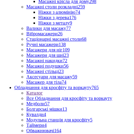
Масажні крісла для дому
298
Масажні столи розкладні
259
Ніжки з алюмінію
74
Ніжки з дерева
176
Ніжки з металу
9
Валики для масажу
77
Вібромасажери
26
Стаціонарні масажні столи
68
Ручні масажери
138
Масажери для ніг
109
Масажери для шиї
23
Масажні накидки
72
Масажні подушки
56
Масажні стільці
23
Аксесуари для масажу
59
Масажер для тіла
74
Обладнання для кросфіту та воркауту
765
Каталог
Все Обладнання для кросфіту та воркауту
Медболи
57
Болгарські мішки
13
Кувалди
4
Модульна станція для кросфіту
5
Таймери
4
Обважнювачі
164