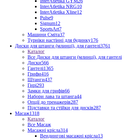
InterAtletika GYM
26
InterAtletika NRG
10
InterAtletika Xline
12
Pulse
9
Signum
12
SportsArt
7
Машини Сміта
37
Турніки настінні для будинку
176
Диски для штанги (млинці), для гантелі
3761
Каталог
Все Диски для штанги (млинці), для гантелі
Диски
566
Гантелі
1365
Грифи
416
Штанги
437
Гирі
293
Замки для грифів
66
Набори лава та штанга
44
Опції до тренажерів
287
Підставки та стійки для дисків
287
Масаж
1318
Каталог
Все Масаж
Масажні крісла
314
Вендингові масажні крісла
13