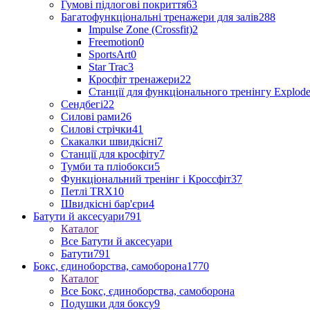
Гумові підлогові покриття
63
Багатофункціональні тренажери для залів
288
Impulse Zone (Crossfit)
2
Freemotion
0
SportsArt
0
Star Trac
3
Кросфіт тренажери
22
Станції для функціонального тренінгу Explod
Сендбегі
22
Силові рами
26
Силові стрічки
41
Скакалки швидкісні
7
Станції для кросфіту
7
Тумби та пліобокси
5
Функціональний тренінг і Кроссфіт
37
Петлі TRX
10
Швидкісні бар'єри
4
Батути й аксесуари
791
Каталог
Все Батути й аксесуари
Батути
791
Бокс, єдиноборства, самоборона
1770
Каталог
Все Бокс, єдиноборства, самоборона
Подушки для боксу
9