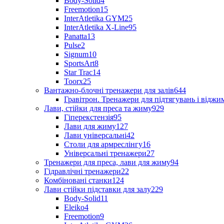
Body-Solid
4
Freemotion
15
InterAtletika GYM
25
InterAtletika X-Line
95
Panatta
13
Pulse
2
Signum
10
SportsArt
8
Star Trac
14
Toorx
25
Вантажно-блочні тренажери для залів
644
Гравітрон. Тренажери для підтягувань і відж
Лави, стійки для преса та жиму
929
Гіперекстензія
95
Лави для жиму
127
Лави універсальні
42
Столи для армреслінгу
16
Універсальні тренажери
27
Тренажери для преса, лави для жиму
94
Гідравлічні тренажери
22
Комбіновані станки
124
Лави стійки підставки для залу
229
Body-Solid
11
Eleiko
4
Freemotion
9