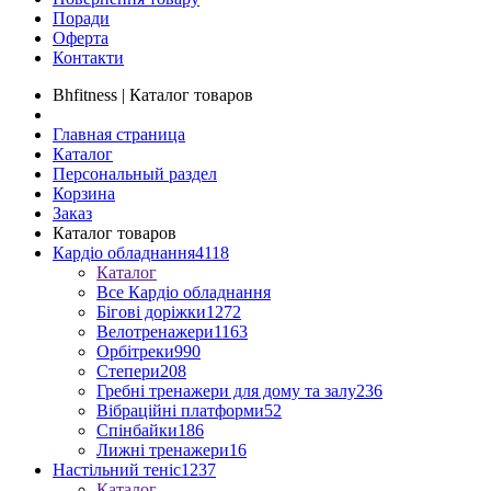
Поради
Оферта
Контакти
Bhfitness | Каталог товаров
Главная страница
Каталог
Персональный раздел
Корзина
Заказ
Каталог товаров
Кардіо обладнання
4118
Каталог
Все Кардіо обладнання
Бігові доріжки
1272
Велотренажери
1163
Орбітреки
990
Степери
208
Гребні тренажери для дому та залу
236
Вібраційні платформи
52
Спінбайки
186
Лижні тренажери
16
Настільний теніс
1237
Каталог