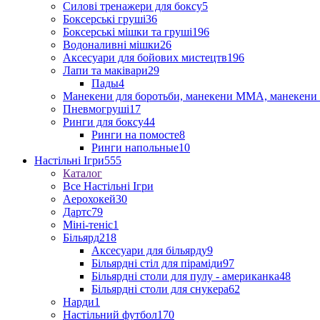
Силові тренажери для боксу
5
Боксерські груші
36
Боксерські мішки та груші
196
Водоналивні мішки
26
Аксесуари для бойових мистецтв
196
Лапи та маківари
29
Пады
4
Манекени для боротьби, манекени ММА, манекени 
Пневмогруші
17
Ринги для боксу
44
Ринги на помосте
8
Ринги напольные
10
Настільні Ігри
555
Каталог
Все Настільні Ігри
Аерохокей
30
Дартс
79
Міні-теніс
1
Більярд
218
Аксесуари для більярду
9
Більярдні стіл для піраміди
97
Більярдні столи для пулу - американка
48
Більярдні столи для снукера
62
Нарди
1
Настільний футбол
170