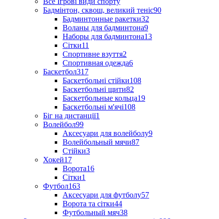
Все Ігрові види спорту
Бадмінтон, сквош, великий теніс
90
Бадминтонные ракетки
32
Воланы для бадминтона
9
Наборы для бадминтона
13
Сітки
11
Спортивне взуття
2
Спортивная одежда
6
Баскетбол
317
Баскетбольні стійки
108
Баскетбольні щити
82
Баскетбольные кольца
19
Баскетбольні м'ячі
108
Біг на дистанції
1
Волейбол
99
Аксесуари для волейболу
9
Волейбольный мячи
87
Стійки
3
Хокей
17
Ворота
16
Сітки
1
Футбол
163
Аксесуари для футболу
57
Ворота та сітки
44
Футбольный мяч
38