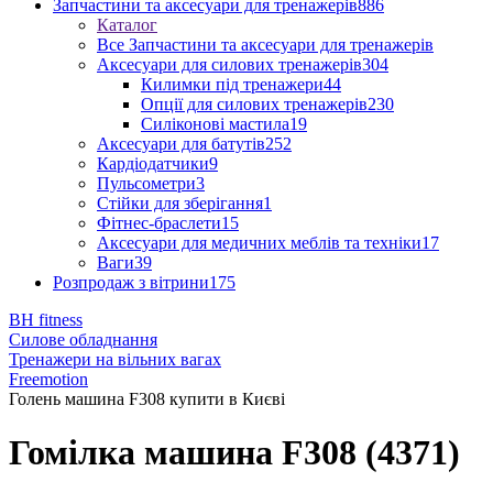
Запчастини та аксесуари для тренажерів
886
Каталог
Все Запчастини та аксесуари для тренажерів
Аксесуари для силових тренажерів
304
Килимки під тренажери
44
Опції для силових тренажерів
230
Силіконові мастила
19
Аксесуари для батутів
252
Кардіодатчики
9
Пульсометри
3
Стійки для зберігання
1
Фітнес-браслети
15
Аксесуари для медичних меблів та техніки
17
Ваги
39
Розпродаж з вітрини
175
BH fitness
Силове обладнання
Тренажери на вільних вагах
Freemotion
Голень машина F308 купити в Києві
Гомілка машина F308 (4371)