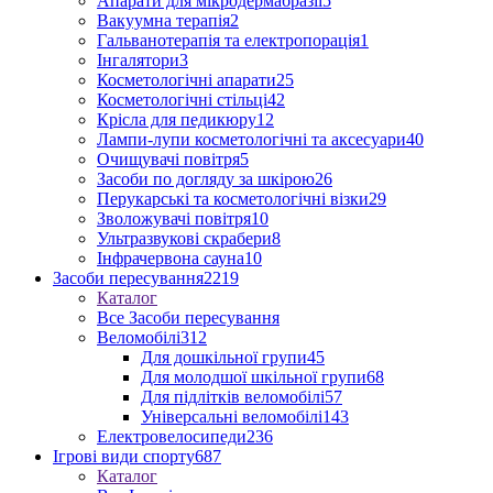
Апарати для мікродермабразії
5
Вакуумна терапія
2
Гальванотерапія та електропорація
1
Інгалятори
3
Косметологічні апарати
25
Косметологічні стільці
42
Крісла для педикюру
12
Лампи-лупи косметологічні та аксесуари
40
Очищувачі повітря
5
Засоби по догляду за шкірою
26
Перукарські та косметологічні візки
29
Зволожувачі повітря
10
Ультразвукові скрабери
8
Інфрачервона сауна
10
Засоби пересування
2219
Каталог
Все Засоби пересування
Веломобілі
312
Для дошкільної групи
45
Для молодшої шкільної групи
68
Для підлітків веломобілі
57
Універсальні веломобілі
143
Електровелосипеди
236
Ігрові види спорту
687
Каталог