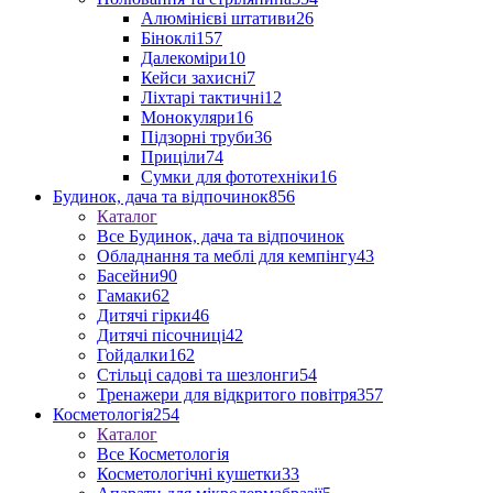
Алюмінієві штативи
26
Біноклі
157
Далекоміри
10
Кейси захисні
7
Ліхтарі тактичні
12
Монокуляри
16
Підзорні труби
36
Приціли
74
Сумки для фототехніки
16
Будинок, дача та відпочинок
856
Каталог
Все Будинок, дача та відпочинок
Обладнання та меблі для кемпінгу
43
Басейни
90
Гамаки
62
Дитячі гірки
46
Дитячі пісочниці
42
Гойдалки
162
Стільці садові та шезлонги
54
Тренажери для відкритого повітря
357
Косметологія
254
Каталог
Все Косметологія
Косметологічні кушетки
33