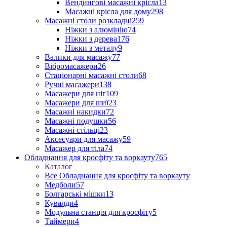
Вендингові масажні крісла
13
Масажні крісла для дому
298
Масажні столи розкладні
259
Ніжки з алюмінію
74
Ніжки з дерева
176
Ніжки з металу
9
Валики для масажу
77
Вібромасажери
26
Стаціонарні масажні столи
68
Ручні масажери
138
Масажери для ніг
109
Масажери для шиї
23
Масажні накидки
72
Масажні подушки
56
Масажні стільці
23
Аксесуари для масажу
59
Масажер для тіла
74
Обладнання для кросфіту та воркауту
765
Каталог
Все Обладнання для кросфіту та воркауту
Медболи
57
Болгарські мішки
13
Кувалди
4
Модульна станція для кросфіту
5
Таймери
4