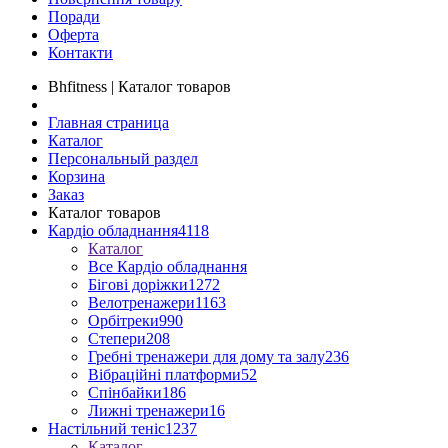
Поради
Оферта
Контакти
Bhfitness | Каталог товаров
Главная страница
Каталог
Персональный раздел
Корзина
Заказ
Каталог товаров
Кардіо обладнання
4118
Каталог
Все Кардіо обладнання
Бігові доріжки
1272
Велотренажери
1163
Орбітреки
990
Степери
208
Гребні тренажери для дому та залу
236
Вібраційні платформи
52
Спінбайки
186
Лижні тренажери
16
Настільний теніс
1237
Каталог