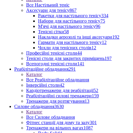
Все Настільний теніс
Аксесуари для тенісу
867
Ракетки для настільного тенісу
334
Набори для настільного тенісу
75
М'ячі для настільного тенісу
96
Тенісні сітки
58
Накладки аерозолі та інші аксесуари
192
Гармати для настільного тенісу
12
Чохли для тенісних столів
12
Професійні тенісні столи
44
Тенісні столи для закритих приміщень
197
Всепогодні тенісні столи
141
Реабілітаційне обладнання
291
Каталог
Все Реабілітаційне обладнання
Інверсійні столи
42
Кардіотренажери для реабілітації
52
Реабілітаційні силові тренажери
159
Тренажери для розтягування
13
Силове обладнання
3630
Каталог
Все Силове обладнання
Фітнес станції для дому та залу
301
Тренажери на вільних вагах
1087