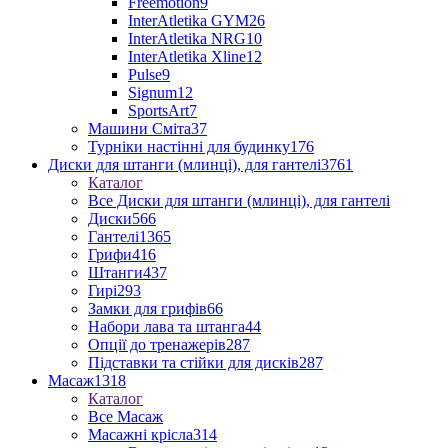
Freemotion
9
InterAtletika GYM
26
InterAtletika NRG
10
InterAtletika Xline
12
Pulse
9
Signum
12
SportsArt
7
Машини Сміта
37
Турніки настінні для будинку
176
Диски для штанги (млинці), для гантелі
3761
Каталог
Все Диски для штанги (млинці), для гантелі
Диски
566
Гантелі
1365
Грифи
416
Штанги
437
Гирі
293
Замки для грифів
66
Набори лава та штанга
44
Опції до тренажерів
287
Підставки та стійки для дисків
287
Масаж
1318
Каталог
Все Масаж
Масажні крісла
314