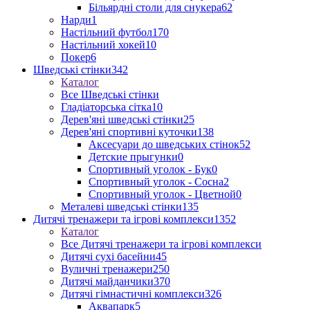
Більярдні столи для снукера
62
Нарди
1
Настільний футбол
170
Настільний хокей
10
Покер
6
Шведські стінки
342
Каталог
Все Шведські стінки
Гладіаторська сітка
10
Дерев'яні шведські стінки
25
Дерев'яні спортивні куточки
138
Аксесуари до шведських стінок
52
Детские прыгунки
0
Спортивный уголок - Бук
0
Спортивный уголок - Сосна
2
Спортивный уголок - Цветной
0
Металеві шведські стінки
135
Дитячі тренажери та ігрові комплекси
1352
Каталог
Все Дитячі тренажери та ігрові комплекси
Дитячі сухі басейни
45
Вуличні тренажери
250
Дитячі майданчики
370
Дитячі гімнастичні комплекси
326
Аквапарк
5