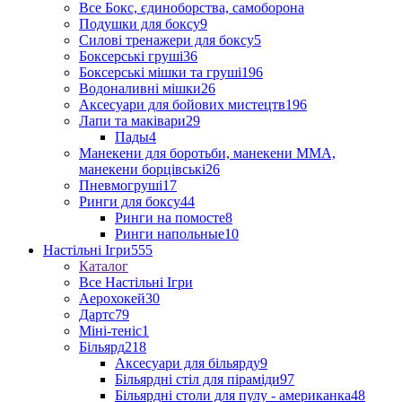
Все Бокс, єдиноборства, самоборона
Подушки для боксу
9
Силові тренажери для боксу
5
Боксерські груші
36
Боксерські мішки та груші
196
Водоналивні мішки
26
Аксесуари для бойових мистецтв
196
Лапи та маківари
29
Пады
4
Манекени для боротьби, манекени ММА,
манекени борцівські
26
Пневмогруші
17
Ринги для боксу
44
Ринги на помосте
8
Ринги напольные
10
Настільні Ігри
555
Каталог
Все Настільні Ігри
Аерохокей
30
Дартс
79
Міні-теніс
1
Більярд
218
Аксесуари для більярду
9
Більярдні стіл для піраміди
97
Більярдні столи для пулу - американка
48