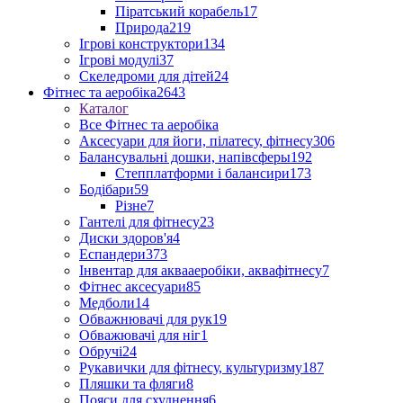
Піратський корабель
17
Природа
219
Ігрові конструктори
134
Ігрові модулі
37
Скеледроми для дітей
24
Фітнес та аеробіка
2643
Каталог
Все Фітнес та аеробіка
Аксесуари для йоги, пілатесу, фітнесу
306
Балансувальні дошки, напівсферы
192
Степплатформи і балансири
173
Бодібари
59
Різне
7
Гантелі для фітнесу
23
Диски здоров'я
4
Еспандери
373
Інвентар для аквааеробіки, аквафітнесу
7
Фітнес аксесуари
85
Медболи
14
Обважнювачі для рук
19
Обважювачі для ніг
1
Обручі
24
Рукавички для фітнесу, культуризму
187
Пляшки та фляги
8
Пояси для схуднення
6