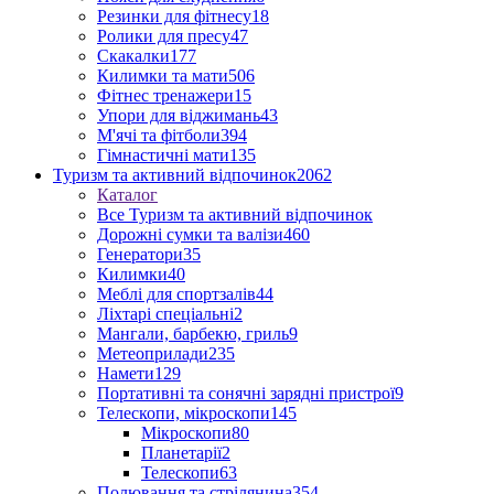
Резинки для фітнесу
18
Ролики для пресу
47
Скакалки
177
Килимки та мати
506
Фітнес тренажери
15
Упори для віджимань
43
М'ячі та фітболи
394
Гімнастичні мати
135
Туризм та активний відпочинок
2062
Каталог
Все Туризм та активний відпочинок
Дорожні сумки та валізи
460
Генератори
35
Килимки
40
Меблі для спортзалів
44
Ліхтарі спеціальні
2
Мангали, барбекю, гриль
9
Метеоприлади
235
Намети
129
Портативні та сонячні зарядні пристрої
9
Телескопи, мікроскопи
145
Мікроскопи
80
Планетарії
2
Телескопи
63
Полювання та стрілянина
354