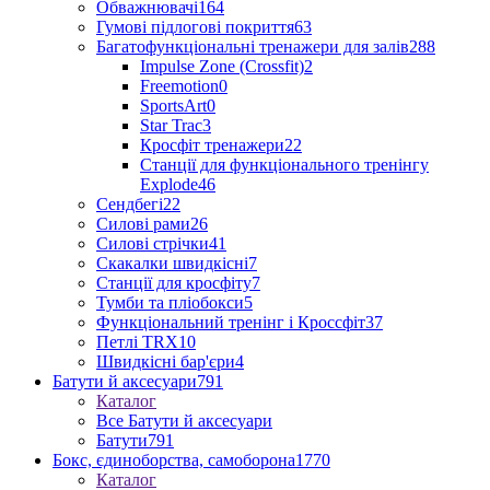
Обважнювачі
164
Гумові підлогові покриття
63
Багатофункціональні тренажери для залів
288
Impulse Zone (Crossfit)
2
Freemotion
0
SportsArt
0
Star Trac
3
Кросфіт тренажери
22
Станції для функціонального тренінгу
Explode
46
Сендбегі
22
Силові рами
26
Силові стрічки
41
Скакалки швидкісні
7
Станції для кросфіту
7
Тумби та пліобокси
5
Функціональний тренінг і Кроссфіт
37
Петлі TRX
10
Швидкісні бар'єри
4
Батути й аксесуари
791
Каталог
Все Батути й аксесуари
Батути
791
Бокс, єдиноборства, самоборона
1770
Каталог