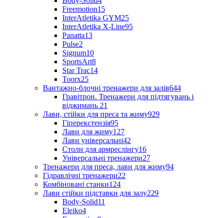
Body-Solid
4
Freemotion
15
InterAtletika GYM
25
InterAtletika X-Line
95
Panatta
13
Pulse
2
Signum
10
SportsArt
8
Star Trac
14
Toorx
25
Вантажно-блочні тренажери для залів
644
Гравітрон. Тренажери для підтягувань і
віджимань
21
Лави, стійки для преса та жиму
929
Гіперекстензія
95
Лави для жиму
127
Лави універсальні
42
Столи для армреслінгу
16
Універсальні тренажери
27
Тренажери для преса, лави для жиму
94
Гідравлічні тренажери
22
Комбіновані станки
124
Лави стійки підставки для залу
229
Body-Solid
11
Eleiko
4