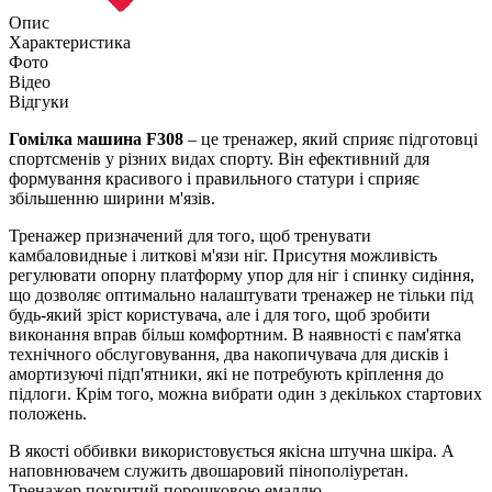
Опис
Характеристика
Фото
Відео
Відгуки
Гомілка машина F308
– це тренажер, який сприяє підготовці
спортсменів у різних видах спорту. Він ефективний для
формування красивого і правильного статури і сприяє
збільшенню ширини м'язів.
Тренажер призначений для того, щоб тренувати
камбаловидные і литкові м'язи ніг. Присутня можливість
регулювати опорну платформу упор для ніг і спинку сидіння,
що дозволяє оптимально налаштувати тренажер не тільки під
будь-який зріст користувача, але і для того, щоб зробити
виконання вправ більш комфортним. В наявності є пам'ятка
технічного обслуговування, два накопичувача для дисків і
амортизуючі підп'ятники, які не потребують кріплення до
підлоги. Крім того, можна вибрати один з декількох стартових
положень.
В якості оббивки використовується якісна штучна шкіра. А
наповнювачем служить двошаровий пінополіуретан.
Тренажер покритий порошковою емаллю.