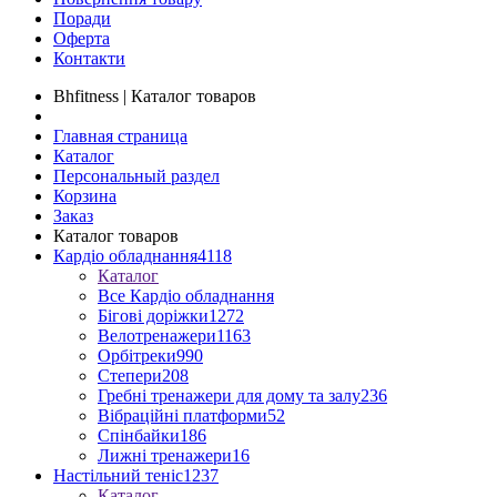
Поради
Оферта
Контакти
Bhfitness | Каталог товаров
Главная страница
Каталог
Персональный раздел
Корзина
Заказ
Каталог товаров
Кардіо обладнання
4118
Каталог
Все Кардіо обладнання
Бігові доріжки
1272
Велотренажери
1163
Орбітреки
990
Степери
208
Гребні тренажери для дому та залу
236
Вібраційні платформи
52
Спінбайки
186
Лижні тренажери
16
Настільний теніс
1237
Каталог