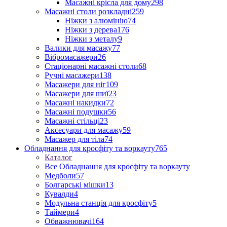
Масажні крісла для дому
298
Масажні столи розкладні
259
Ніжки з алюмінію
74
Ніжки з дерева
176
Ніжки з металу
9
Валики для масажу
77
Вібромасажери
26
Стаціонарні масажні столи
68
Ручні масажери
138
Масажери для ніг
109
Масажери для шиї
23
Масажні накидки
72
Масажні подушки
56
Масажні стільці
23
Аксесуари для масажу
59
Масажер для тіла
74
Обладнання для кросфіту та воркауту
765
Каталог
Все Обладнання для кросфіту та воркауту
Медболи
57
Болгарські мішки
13
Кувалди
4
Модульна станція для кросфіту
5
Таймери
4
Обважнювачі
164