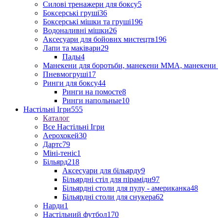
Силові тренажери для боксу
5
Боксерські груші
36
Боксерські мішки та груші
196
Водоналивні мішки
26
Аксесуари для бойових мистецтв
196
Лапи та маківари
29
Пады
4
Манекени для боротьби, манекени ММА, манекени 
Пневмогруші
17
Ринги для боксу
44
Ринги на помосте
8
Ринги напольные
10
Настільні Ігри
555
Каталог
Все Настільні Ігри
Аерохокей
30
Дартс
79
Міні-теніс
1
Більярд
218
Аксесуари для більярду
9
Більярдні стіл для піраміди
97
Більярдні столи для пулу - американка
48
Більярдні столи для снукера
62
Нарди
1
Настільний футбол
170