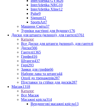
InterAtletika GYM
26
InterAtletika NRG
10
InterAtletika Xline
12
Pulse
9
Signum
12
SportsArt
7
Машини Сміта
37
Турніки настінні для будинку
176
Диски для штанги (млинці), для гантелі
3761
Каталог
Все Диски для штанги (млинці), для гантелі
Диски
566
Гантелі
1365
Грифи
416
Штанги
437
Гирі
293
Замки для грифів
66
Набори лава та штанга
44
Опції до тренажерів
287
Підставки та стійки для дисків
287
Масаж
1318
Каталог
Все Масаж
Масажні крісла
314
Вендингові масажні крісла
13