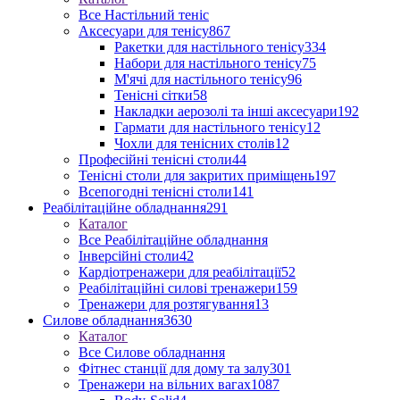
Все Настільний теніс
Аксесуари для тенісу
867
Ракетки для настільного тенісу
334
Набори для настільного тенісу
75
М'ячі для настільного тенісу
96
Тенісні сітки
58
Накладки аерозолі та інші аксесуари
192
Гармати для настільного тенісу
12
Чохли для тенісних столів
12
Професійні тенісні столи
44
Тенісні столи для закритих приміщень
197
Всепогодні тенісні столи
141
Реабілітаційне обладнання
291
Каталог
Все Реабілітаційне обладнання
Інверсійні столи
42
Кардіотренажери для реабілітації
52
Реабілітаційні силові тренажери
159
Тренажери для розтягування
13
Силове обладнання
3630
Каталог
Все Силове обладнання
Фітнес станції для дому та залу
301
Тренажери на вільних вагах
1087