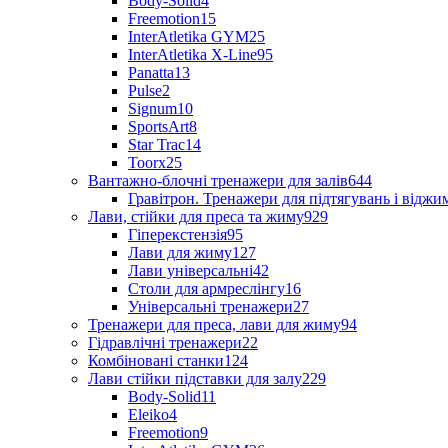
Body-Solid
4
Freemotion
15
InterAtletika GYM
25
InterAtletika X-Line
95
Panatta
13
Pulse
2
Signum
10
SportsArt
8
Star Trac
14
Toorx
25
Вантажно-блочні тренажери для залів
644
Гравітрон. Тренажери для підтягувань і відж
Лави, стійки для преса та жиму
929
Гіперекстензія
95
Лави для жиму
127
Лави універсальні
42
Столи для армреслінгу
16
Універсальні тренажери
27
Тренажери для преса, лави для жиму
94
Гідравлічні тренажери
22
Комбіновані станки
124
Лави стійки підставки для залу
229
Body-Solid
11
Eleiko
4
Freemotion
9