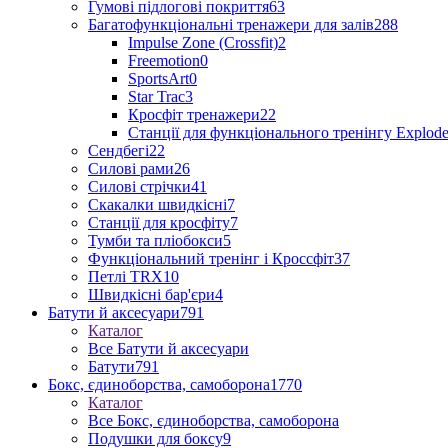
Гумові підлогові покриття
63
Багатофункціональні тренажери для залів
288
Impulse Zone (Crossfit)
2
Freemotion
0
SportsArt
0
Star Trac
3
Кросфіт тренажери
22
Станції для функціонального тренінгу Explod
Сендбегі
22
Силові рами
26
Силові стрічки
41
Скакалки швидкісні
7
Станції для кросфіту
7
Тумби та пліобокси
5
Функціональний тренінг і Кроссфіт
37
Петлі TRX
10
Швидкісні бар'єри
4
Батути й аксесуари
791
Каталог
Все Батути й аксесуари
Батути
791
Бокс, єдиноборства, самоборона
1770
Каталог
Все Бокс, єдиноборства, самоборона
Подушки для боксу
9