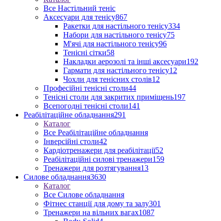
Все Настільний теніс
Аксесуари для тенісу
867
Ракетки для настільного тенісу
334
Набори для настільного тенісу
75
М'ячі для настільного тенісу
96
Тенісні сітки
58
Накладки аерозолі та інші аксесуари
192
Гармати для настільного тенісу
12
Чохли для тенісних столів
12
Професійні тенісні столи
44
Тенісні столи для закритих приміщень
197
Всепогодні тенісні столи
141
Реабілітаційне обладнання
291
Каталог
Все Реабілітаційне обладнання
Інверсійні столи
42
Кардіотренажери для реабілітації
52
Реабілітаційні силові тренажери
159
Тренажери для розтягування
13
Силове обладнання
3630
Каталог
Все Силове обладнання
Фітнес станції для дому та залу
301
Тренажери на вільних вагах
1087