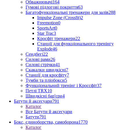
Обважнювачі
164
Гумові підлогові покриття
63
Багатофункціональні тренажери для залів
288
Impulse Zone (Crossfit)
2
Freemotion
0
SportsArt
0
Star Trac
3
Кросфіт тренажери
22
Станції для функціонального тренінгу
Explode
46
Сендбегі
22
Силові рами
26
Силові стрічки
41
Скакалки швидкісні
7
Станції для кросфіту
7
Тумби та пліобокси
5
Функціональний тренінг і Кроссфіт
37
Петлі TRX
10
Швидкісні бар'єри
4
Батути й аксесуари
791
Каталог
Все Батути й аксесуари
Батути
791
Бокс, єдиноборства, самоборона
1770
Каталог