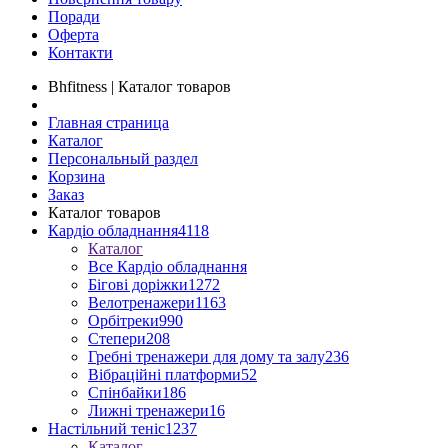
Поради
Оферта
Контакти
Bhfitness | Каталог товаров
Главная страница
Каталог
Персональный раздел
Корзина
Заказ
Каталог товаров
Кардіо обладнання
4118
Каталог
Все Кардіо обладнання
Бігові доріжки
1272
Велотренажери
1163
Орбітреки
990
Степери
208
Гребні тренажери для дому та залу
236
Вібраційні платформи
52
Спінбайки
186
Лижні тренажери
16
Настільний теніс
1237
Каталог