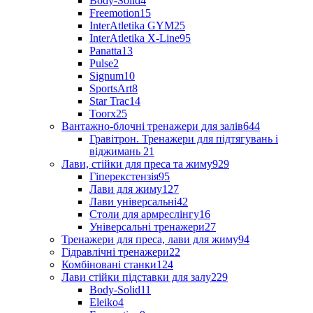
Body-Solid
4
Freemotion
15
InterAtletika GYM
25
InterAtletika X-Line
95
Panatta
13
Pulse
2
Signum
10
SportsArt
8
Star Trac
14
Toorx
25
Вантажно-блочні тренажери для залів
644
Гравітрон. Тренажери для підтягувань і
віджимань
21
Лави, стійки для преса та жиму
929
Гіперекстензія
95
Лави для жиму
127
Лави універсальні
42
Столи для армреслінгу
16
Універсальні тренажери
27
Тренажери для преса, лави для жиму
94
Гідравлічні тренажери
22
Комбіновані станки
124
Лави стійки підставки для залу
229
Body-Solid
11
Eleiko
4