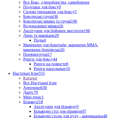
Все Бокс, єдиноборства, самоборона
Подушки для боксу
9
Силові тренажери для боксу
5
Боксерські груші
36
Боксерські мішки та груші
196
Водоналивні мішки
26
Аксесуари для бойових мистецтв
196
Лапи та маківари
29
Пады
4
Манекени для боротьби, манекени ММА,
манекени борцівські
26
Пневмогруші
17
Ринги для боксу
44
Ринги на помосте
8
Ринги напольные
10
Настільні Ігри
555
Каталог
Все Настільні Ігри
Аерохокей
30
Дартс
79
Міні-теніс
1
Більярд
218
Аксесуари для більярду
9
Більярдні стіл для піраміди
97
Більярдні столи для пулу - американка
48