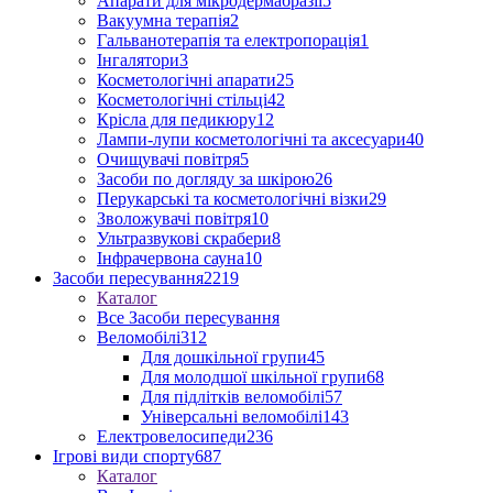
Апарати для мікродермабразії
5
Вакуумна терапія
2
Гальванотерапія та електропорація
1
Інгалятори
3
Косметологічні апарати
25
Косметологічні стільці
42
Крісла для педикюру
12
Лампи-лупи косметологічні та аксесуари
40
Очищувачі повітря
5
Засоби по догляду за шкірою
26
Перукарські та косметологічні візки
29
Зволожувачі повітря
10
Ультразвукові скрабери
8
Інфрачервона сауна
10
Засоби пересування
2219
Каталог
Все Засоби пересування
Веломобілі
312
Для дошкільної групи
45
Для молодшої шкільної групи
68
Для підлітків веломобілі
57
Універсальні веломобілі
143
Електровелосипеди
236
Ігрові види спорту
687
Каталог