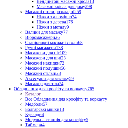
Вендингові масажні крісла
13
Масажні крісла для дому
298
Масажні столи розкладні
259
Ніжки з алюмінію
74
Ніжки з дерева
176
Ніжки з металу
9
Валики для масажу
77
Вібромасажери
26
Стаціонарні масажні столи
68
Ручні масажери
138
Масажери для ніг
109
Масажери для шиї
23
Масажні накидки
72
Масажні подушки
56
Масажні стільці
23
Аксесуари для масажу
59
Масажер для тіла
74
Обладнання для кросфіту та воркауту
765
Каталог
Все Обладнання для кросфіту та воркауту
Медболи
57
Болгарські мішки
13
Кувалди
4
Модульна станція для кросфіту
5
Таймери
4