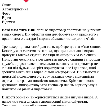
Опис
Характеристика
Фото
Відео
Відгуки
Важільна тяга F301
сприяє підготовці спортсменів у різних
видах спорту. Він ефективний для формування красивого і
правильного статури і сприяє збільшенню ширини м'язів.
Тренажер призначений для того, щоб тренувати м'язи спини.
Конструкція системи тяги така, що при виконанні вправ
присутня висока ступінь ізоляції найширших м'язів спини.
Присутня можливість регулювати висоту сидіння і упор для
грудей, що дозволяє оптимально налаштувати тренажер не
тільки під будь-який зріст користувача, але і для того, щоб
зробити виконання вправ більш комфортним. В наявності є
пристрій полегшеного старту, завдяки якому можливість
отримання травми повністю виключена. Крім того, воно
дозволить використовувати тренажер навіть користувачу з
початковим рівнем підготовки.
В якості оббивки використовується якісна штучна шкіра. А
наповнювачем служить двошаровий пінополіуретан.
Тренажер покритий порошковою емаллю.