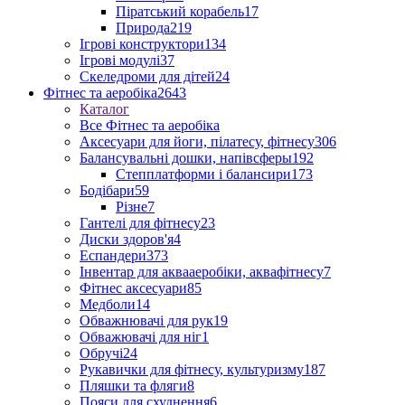
Піратський корабель
17
Природа
219
Ігрові конструктори
134
Ігрові модулі
37
Скеледроми для дітей
24
Фітнес та аеробіка
2643
Каталог
Все Фітнес та аеробіка
Аксесуари для йоги, пілатесу, фітнесу
306
Балансувальні дошки, напівсферы
192
Степплатформи і балансири
173
Бодібари
59
Різне
7
Гантелі для фітнесу
23
Диски здоров'я
4
Еспандери
373
Інвентар для аквааеробіки, аквафітнесу
7
Фітнес аксесуари
85
Медболи
14
Обважнювачі для рук
19
Обважювачі для ніг
1
Обручі
24
Рукавички для фітнесу, культуризму
187
Пляшки та фляги
8
Пояси для схуднення
6