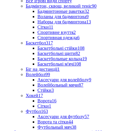
Все Ігрові види спорту
Бадмінтон, сквош, великий теніс
90
Бадминтонные ракетки
32
Воланы для бадминтона
9
Наборы для бадминтона
13
Сітки
11
Спортивне взуття
2
Спортивная одежда
6
Баскетбол
317
Баскетбольні стійки
108
Баскетбольні щити
82
Баскетбольные кольца
19
Баскетбольні м'ячі
108
Біг на дистанції
1
Волейбол
99
Аксесуари для волейболу
9
Волейбольный мячи
87
Стійки
3
Хокей
17
Ворота
16
Сітки
1
Футбол
163
Аксесуари для футболу
57
Ворота та сітки
44
Футбольный мяч
38