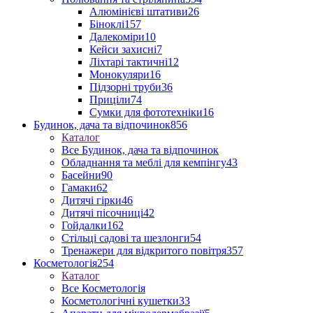
Алюмінієві штативи
26
Біноклі
157
Далекоміри
10
Кейси захисні
7
Ліхтарі тактичні
12
Монокуляри
16
Підзорні труби
36
Приціли
74
Сумки для фототехніки
16
Будинок, дача та відпочинок
856
Каталог
Все Будинок, дача та відпочинок
Обладнання та меблі для кемпінгу
43
Басейни
90
Гамаки
62
Дитячі гірки
46
Дитячі пісочниці
42
Гойдалки
162
Стільці садові та шезлонги
54
Тренажери для відкритого повітря
357
Косметологія
254
Каталог
Все Косметологія
Косметологічні кушетки
33