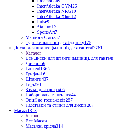
Freemotion
9
InterAtletika GYM
26
InterAtletika NRG
10
InterAtletika Xline
12
Pulse
9
Signum
12
SportsArt
7
Машини Сміта
37
Турніки настінні для будинку
176
Диски для штанги (млинці), для гантелі
3761
Каталог
Все Диски для штанги (млинці), для гантелі
Диски
566
Гантелі
1365
Грифи
416
Штанги
437
Гирі
293
Замки для грифів
66
Набори лава та штанга
44
Опції до тренажерів
287
Підставки та стійки для дисків
287
Масаж
1318
Каталог
Все Масаж
Масажні крісла
314