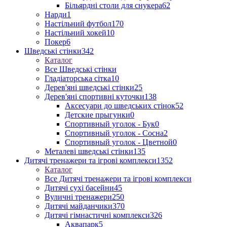
Більярдні столи для снукера
62
Нарди
1
Настільний футбол
170
Настільний хокей
10
Покер
6
Шведські стінки
342
Каталог
Все Шведські стінки
Гладіаторська сітка
10
Дерев'яні шведські стінки
25
Дерев'яні спортивні куточки
138
Аксесуари до шведських стінок
52
Детские прыгунки
0
Спортивный уголок - Бук
0
Спортивный уголок - Сосна
2
Спортивный уголок - Цветной
0
Металеві шведські стінки
135
Дитячі тренажери та ігрові комплекси
1352
Каталог
Все Дитячі тренажери та ігрові комплекси
Дитячі сухі басейни
45
Вуличні тренажери
250
Дитячі майданчики
370
Дитячі гімнастичні комплекси
326
Аквапарк
5