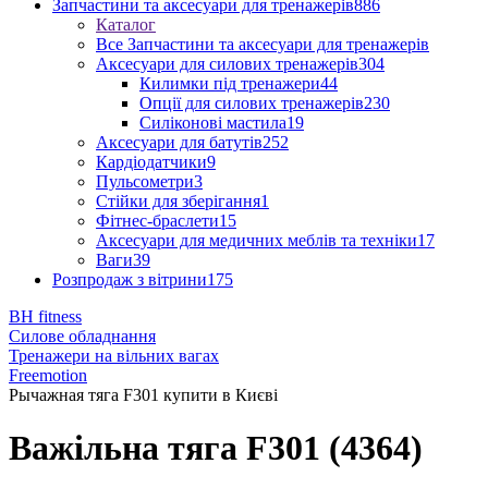
Запчастини та аксесуари для тренажерів
886
Каталог
Все Запчастини та аксесуари для тренажерів
Аксесуари для силових тренажерів
304
Килимки під тренажери
44
Опції для силових тренажерів
230
Силіконові мастила
19
Аксесуари для батутів
252
Кардіодатчики
9
Пульсометри
3
Стійки для зберігання
1
Фітнес-браслети
15
Аксесуари для медичних меблів та техніки
17
Ваги
39
Розпродаж з вітрини
175
BH fitness
Силове обладнання
Тренажери на вільних вагах
Freemotion
Рычажная тяга F301 купити в Києві
Важільна тяга F301 (4364)