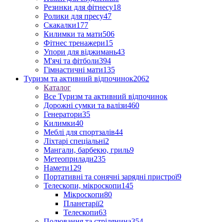
Резинки для фітнесу
18
Ролики для пресу
47
Скакалки
177
Килимки та мати
506
Фітнес тренажери
15
Упори для віджимань
43
М'ячі та фітболи
394
Гімнастичні мати
135
Туризм та активний відпочинок
2062
Каталог
Все Туризм та активний відпочинок
Дорожні сумки та валізи
460
Генератори
35
Килимки
40
Меблі для спортзалів
44
Ліхтарі спеціальні
2
Мангали, барбекю, гриль
9
Метеоприлади
235
Намети
129
Портативні та сонячні зарядні пристрої
9
Телескопи, мікроскопи
145
Мікроскопи
80
Планетарії
2
Телескопи
63
Полювання та стрілянина
354