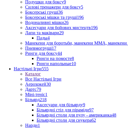
Подушки для боксу
9
Силові тренажери для боксу
5
Боксерські груші
36
Боксерські мішки та груші
196
Водоналивні мішки
26
Аксесуари для бойових мистецтв
196
Лапи та маківари
29
Пады
4
Манекени для боротьби, манекени ММА, манекени 
Пневмогруші
17
Ринги для боксу
44
Ринги на помосте
8
Ринги напольные
10
Настільні Ігри
555
Каталог
Все Настільні Ігри
Аерохокей
30
Дартс
79
Міні-теніс
1
Більярд
218
Аксесуари для більярду
9
Більярдні стіл для піраміди
97
Більярдні столи для пулу - американка
48
Більярдні столи для снукера
62
Нарди
1