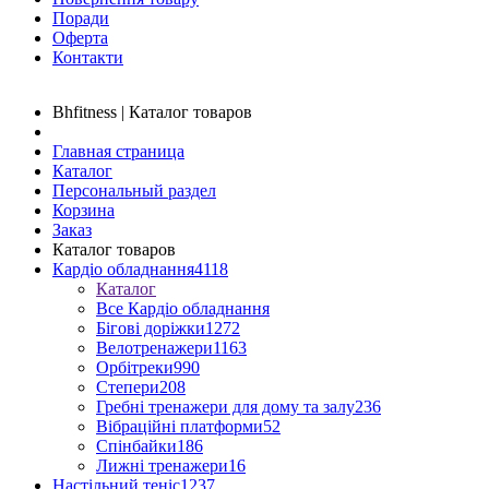
Поради
Оферта
Контакти
Bhfitness | Каталог товаров
Главная страница
Каталог
Персональный раздел
Корзина
Заказ
Каталог товаров
Кардіо обладнання
4118
Каталог
Все Кардіо обладнання
Бігові доріжки
1272
Велотренажери
1163
Орбітреки
990
Степери
208
Гребні тренажери для дому та залу
236
Вібраційні платформи
52
Спінбайки
186
Лижні тренажери
16
Настільний теніс
1237