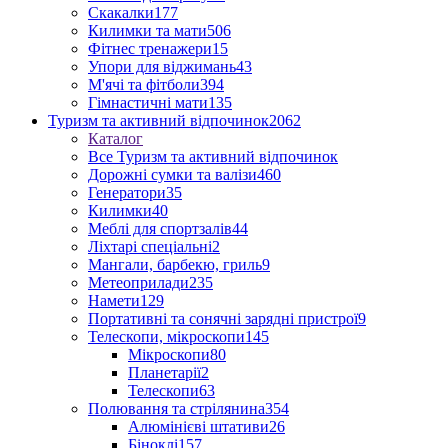
Скакалки
177
Килимки та мати
506
Фітнес тренажери
15
Упори для віджимань
43
М'ячі та фітболи
394
Гімнастичні мати
135
Туризм та активний відпочинок
2062
Каталог
Все Туризм та активний відпочинок
Дорожні сумки та валізи
460
Генератори
35
Килимки
40
Меблі для спортзалів
44
Ліхтарі спеціальні
2
Мангали, барбекю, гриль
9
Метеоприлади
235
Намети
129
Портативні та сонячні зарядні пристрої
9
Телескопи, мікроскопи
145
Мікроскопи
80
Планетарії
2
Телескопи
63
Полювання та стрілянина
354
Алюмінієві штативи
26
Біноклі
157