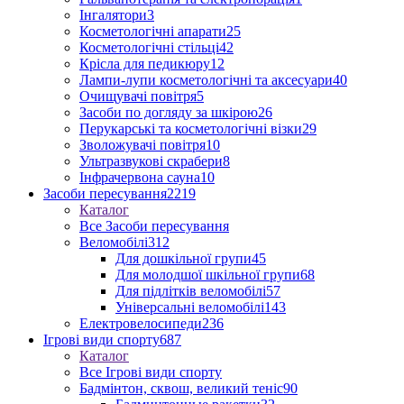
Інгалятори
3
Косметологічні апарати
25
Косметологічні стільці
42
Крісла для педикюру
12
Лампи-лупи косметологічні та аксесуари
40
Очищувачі повітря
5
Засоби по догляду за шкірою
26
Перукарські та косметологічні візки
29
Зволожувачі повітря
10
Ультразвукові скрабери
8
Інфрачервона сауна
10
Засоби пересування
2219
Каталог
Все Засоби пересування
Веломобілі
312
Для дошкільної групи
45
Для молодшої шкільної групи
68
Для підлітків веломобілі
57
Універсальні веломобілі
143
Електровелосипеди
236
Ігрові види спорту
687
Каталог
Все Ігрові види спорту
Бадмінтон, сквош, великий теніс
90