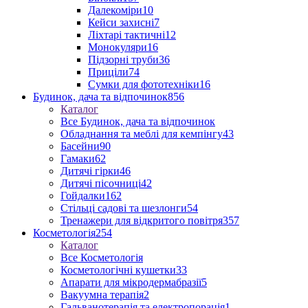
Далекоміри
10
Кейси захисні
7
Ліхтарі тактичні
12
Монокуляри
16
Підзорні труби
36
Приціли
74
Сумки для фототехніки
16
Будинок, дача та відпочинок
856
Каталог
Все Будинок, дача та відпочинок
Обладнання та меблі для кемпінгу
43
Басейни
90
Гамаки
62
Дитячі гірки
46
Дитячі пісочниці
42
Гойдалки
162
Стільці садові та шезлонги
54
Тренажери для відкритого повітря
357
Косметологія
254
Каталог
Все Косметологія
Косметологічні кушетки
33
Апарати для мікродермабразії
5
Вакуумна терапія
2
Гальванотерапія та електропорація
1