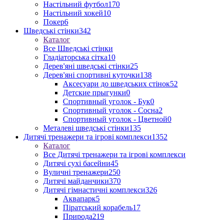
Настільний футбол
170
Настільний хокей
10
Покер
6
Шведські стінки
342
Каталог
Все Шведські стінки
Гладіаторська сітка
10
Дерев'яні шведські стінки
25
Дерев'яні спортивні куточки
138
Аксесуари до шведських стінок
52
Детские прыгунки
0
Спортивный уголок - Бук
0
Спортивный уголок - Сосна
2
Спортивный уголок - Цветной
0
Металеві шведські стінки
135
Дитячі тренажери та ігрові комплекси
1352
Каталог
Все Дитячі тренажери та ігрові комплекси
Дитячі сухі басейни
45
Вуличні тренажери
250
Дитячі майданчики
370
Дитячі гімнастичні комплекси
326
Аквапарк
5
Піратський корабель
17
Природа
219