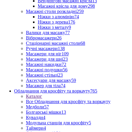
Вендингові масажні крісла
13
Масажні крісла для дому
298
Масажні столи розкладні
259
Ніжки з алюмінію
74
Ніжки з дерева
176
Ніжки з металу
9
Валики для масажу
77
Вібромасажери
26
Стаціонарні масажні столи
68
Ручні масажери
138
Масажери для ніг
109
Масажери для шиї
23
Масажні накидки
72
Масажні подушки
56
Масажні стільці
23
Аксесуари для масажу
59
Масажер для тіла
74
Обладнання для кросфіту та воркауту
765
Каталог
Все Обладнання для кросфіту та воркауту
Медболи
57
Болгарські мішки
13
Кувалди
4
Модульна станція для кросфіту
5
Таймери
4