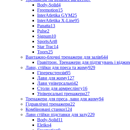
Body-Solid
4
Freemotion
15
InterAtletika GYM
25
InterAtletika X-Line
95
Panatta
13
Pulse
2
Signum
10
SportsArt
8
Star Trac
14
Toorx
25
Вантажно-блочні тренажери для залів
644
Гравітрон. Тренажери для підтягувань і відж
Лави, стійки для преса та жиму
929
Гіперекстензія
95
Лави для жиму
127
Лави універсальні
42
Столи для армреслінгу
16
Універсальні тренажери
27
Тренажери для преса, лави для жиму
94
Гідравлічні тренажери
22
Комбіновані станки
124
Лави стійки підставки для залу
229
Body-Solid
11
Eleiko
4