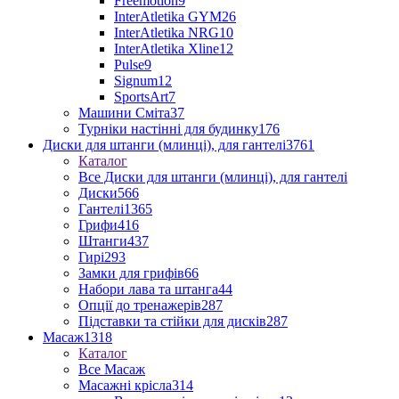
Freemotion
9
InterAtletika GYM
26
InterAtletika NRG
10
InterAtletika Xline
12
Pulse
9
Signum
12
SportsArt
7
Машини Сміта
37
Турніки настінні для будинку
176
Диски для штанги (млинці), для гантелі
3761
Каталог
Все Диски для штанги (млинці), для гантелі
Диски
566
Гантелі
1365
Грифи
416
Штанги
437
Гирі
293
Замки для грифів
66
Набори лава та штанга
44
Опції до тренажерів
287
Підставки та стійки для дисків
287
Масаж
1318
Каталог
Все Масаж
Масажні крісла
314