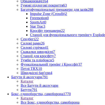
Обважнювачі
164
Гумові підлогові покриття
63
Багатофункціональні тренажери для залів
288
Impulse Zone (Crossfit)
2
Freemotion
0
SportsArt
0
Star Trac
3
Кросфіт тренажери
22
Станції для функціонального тренінгу Explod
Сендбегі
22
Силові рами
26
Силові стрічки
41
Скакалки швидкісні
7
Станції для кросфіту
7
Тумби та пліобокси
5
Функціональний тренінг і Кроссфіт
37
Петлі TRX
10
Швидкісні бар'єри
4
Батути й аксесуари
791
Каталог
Все Батути й аксесуари
Батути
791
Бокс, єдиноборства, самоборона
1770
Каталог
Все Бокс, єдиноборства, самоборона