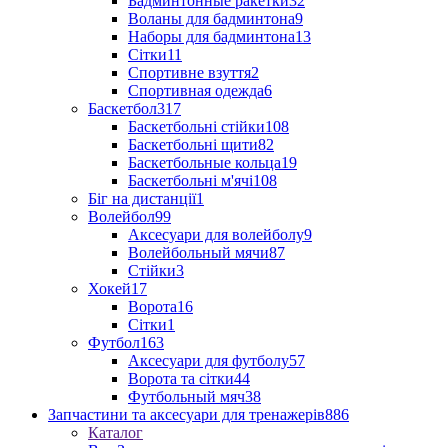
Бадминтонные ракетки
32
Воланы для бадминтона
9
Наборы для бадминтона
13
Сітки
11
Спортивне взуття
2
Спортивная одежда
6
Баскетбол
317
Баскетбольні стійки
108
Баскетбольні щити
82
Баскетбольные кольца
19
Баскетбольні м'ячі
108
Біг на дистанції
1
Волейбол
99
Аксесуари для волейболу
9
Волейбольный мячи
87
Стійки
3
Хокей
17
Ворота
16
Сітки
1
Футбол
163
Аксесуари для футболу
57
Ворота та сітки
44
Футбольный мяч
38
Запчастини та аксесуари для тренажерів
886
Каталог