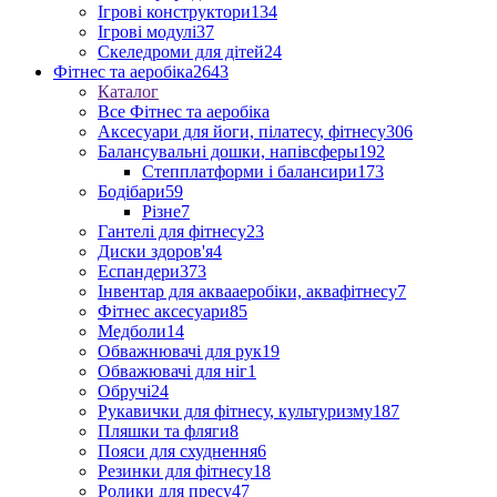
Ігрові конструктори
134
Ігрові модулі
37
Скеледроми для дітей
24
Фітнес та аеробіка
2643
Каталог
Все Фітнес та аеробіка
Аксесуари для йоги, пілатесу, фітнесу
306
Балансувальні дошки, напівсферы
192
Степплатформи і балансири
173
Бодібари
59
Різне
7
Гантелі для фітнесу
23
Диски здоров'я
4
Еспандери
373
Інвентар для аквааеробіки, аквафітнесу
7
Фітнес аксесуари
85
Медболи
14
Обважнювачі для рук
19
Обважювачі для ніг
1
Обручі
24
Рукавички для фітнесу, культуризму
187
Пляшки та фляги
8
Пояси для схуднення
6
Резинки для фітнесу
18
Ролики для пресу
47