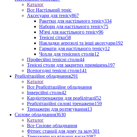
Каталог
Все Настільний теніс
Аксесуари для тенісу
867
Ракетки для настільного тенісу
334
Набори для настільного тенісу
75
М'ячі для настільного тенісу
96
Тенісні сітки
58
Накладки аерозолі та інші аксесуари
192
Гармати для настільного тенісу
12
Чохли для тенісних столів
12
Професійні тенісні столи
44
Тенісні столи для закритих приміщень
197
Всепогодні тенісні столи
141
Реабілітаційне обладнання
291
Каталог
Все Реабілітаційне обладнання
Інверсійні столи
42
Кардіотренажери для реабілітації
52
Реабілітаційні силові тренажери
159
Тренажери для розтягування
13
Силове обладнання
3630
Каталог
Все Силове обладнання
Фітнес станції для дому та залу
301
Тренажери на вільних вагах
1087