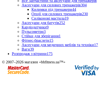
Все Запчастини та аксесуари для тренажерів
Аксесуари для силових тренажерів
304
Килимки під тренажери
44
Опції для силових тренажерів
230
Силіконові мастила
19
Аксесуари для батутів
252
Кардіодатчики
9
Пульсометри
3
Стійки для зберігання
1
Фітнес-браслети
15
Аксесуари для медичних меблів та техніки
17
Ваги
39
Розпродаж з вітрини
175
© 2007–2026 магазин «bhfitness.ua™»