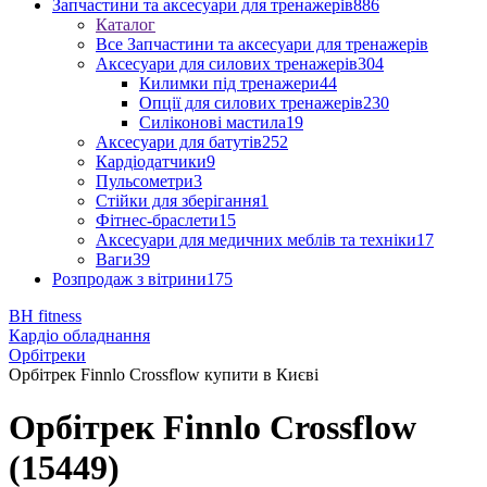
Запчастини та аксесуари для тренажерів
886
Каталог
Все Запчастини та аксесуари для тренажерів
Аксесуари для силових тренажерів
304
Килимки під тренажери
44
Опції для силових тренажерів
230
Силіконові мастила
19
Аксесуари для батутів
252
Кардіодатчики
9
Пульсометри
3
Стійки для зберігання
1
Фітнес-браслети
15
Аксесуари для медичних меблів та техніки
17
Ваги
39
Розпродаж з вітрини
175
BH fitness
Кардіо обладнання
Орбітреки
Орбітрек Finnlo Crossflow купити в Києві
Орбітрек Finnlo Crossflow
(15449)