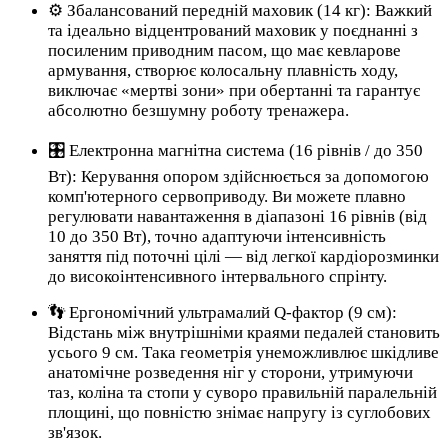
⚙️ Збалансований передній маховик (14 кг): Важкий
та ідеально відцентрований маховик у поєднанні з
посиленим приводним пасом, що має кевларове
армування, створює колосальну плавність ходу,
виключає «мертві зони» при обертанні та гарантує
абсолютно безшумну роботу тренажера.
🎛️ Електронна магнітна система (16 рівнів / до 350
Вт): Керування опором здійснюється за допомогою
комп'ютерного сервоприводу. Ви можете плавно
регулювати навантаження в діапазоні 16 рівнів (від
10 до 350 Вт), точно адаптуючи інтенсивність
заняття під поточні цілі — від легкої кардіорозминки
до високоінтенсивного інтервального спрінту.
👣 Ергономічний ультрамалий Q-фактор (9 см):
Відстань між внутрішніми краями педалей становить
усього 9 см. Така геометрія унеможливлює шкідливе
анатомічне розведення ніг у сторони, утримуючи
таз, коліна та стопи у суворо правильній паралельній
площині, що повністю знімає напругу із суглобових
зв'язок.