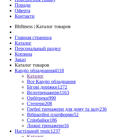
Поради
Оферта
Контакти
Bhfitness | Каталог товаров
Главная страница
Каталог
Персональный раздел
Корзина
Заказ
Каталог товаров
Кардіо обладнання
4118
Каталог
Все Кардіо обладнання
Бігові доріжки
1272
Велотренажери
1163
Орбітреки
990
Степери
208
Гребні тренажери для дому та залу
236
Вібраційні платформи
52
Спінбайки
186
Лижні тренажери
16
Настільний теніс
1237
Каталог