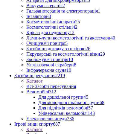
Апарати для мікродермабразії
5
Вакуумна терапія
2
Гальванотерапія та електропорація
1
Інгалятори
3
Косметологічні апарати
25
Косметологічні стільці
42
Крісла для педикюру
12
Лампи-лупи косметологічні та аксесуари
40
Очищувачі повітря
5
Засоби по догляду за шкірою
26
Перукарські та косметологічні візки
29
Зволожувачі повітря
10
Ультразвукові скрабери
8
Інфрачервона сауна
10
Засоби пересування
2219
Каталог
Все Засоби пересування
Веломобілі
312
Для дошкільної групи
45
Для молодшої шкільної групи
68
Для підлітків веломобілі
57
Універсальні веломобілі
143
Електровелосипеди
236
Ігрові види спорту
687
Каталог