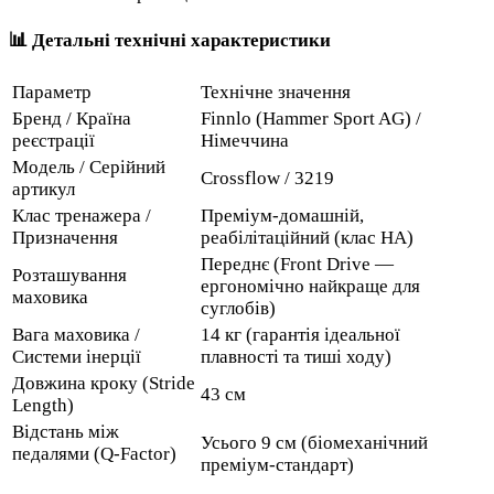
📊 Детальні технічні характеристики
Параметр
Технічне значення
Бренд / Країна
Finnlo (Hammer Sport AG) /
реєстрації
Німеччина
Модель / Серійний
Crossflow / 3219
артикул
Клас тренажера /
Преміум-домашній,
Призначення
реабілітаційний (клас HA)
Переднє (Front Drive —
Розташування
ергономічно найкраще для
маховика
суглобів)
Вага маховика /
14 кг (гарантія ідеальної
Системи інерції
плавності та тиші ходу)
Довжина кроку (Stride
43 см
Length)
Відстань між
Усього 9 см (біомеханічний
педалями (Q-Factor)
преміум-стандарт)