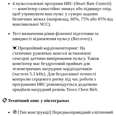
4 пульсозалежні програми HRC (Heart Rate Control)
— комп'ютер самостійно знижує або підвищує опір,
щоб утримувати ваш пульс у суворо заданих
безпечних межах (наприклад, 60%, 75% або 85% від
максимальної ЧСС).
Тест визначення рівня фізичної підготовки та
швидкості відновлення пульсу (Recovery).
💓 Прецизійний кардіомоніторинг: На
статичних рукоятках консолі встановлені
сенсорні датчики вимірювання пульсу. Також
комп'ютер має бездротовий приймач для
телеметричних нагрудних кардіодатчиків
(частота 5.3 kHz). Для бездоганної точності
контролю серцевого ритму під час роботи з
програмами HRC рекомендується додатково
придбати нагрудний ремінь Toorx Chest Belt.
📋 Технічний опис у піктограмах
🧭 [Тип конструкції] Передньопривідний еліптичний