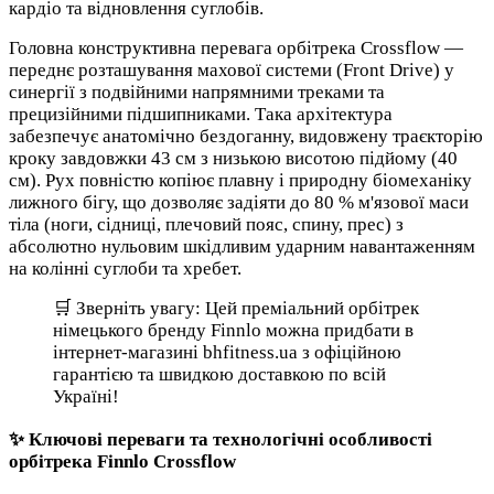
кардіо та відновлення суглобів.
Головна конструктивна перевага орбітрека Crossflow —
переднє розташування махової системи (Front Drive) у
синергії з подвійними напрямними треками та
прецизійними підшипниками. Така архітектура
забезпечує анатомічно бездоганну, видовжену траєкторію
кроку завдовжки 43 см з низькою висотою підйому (40
см). Рух повністю копіює плавну і природну біомеханіку
лижного бігу, що дозволяє задіяти до 80 % м'язової маси
тіла (ноги, сідниці, плечовий пояс, спину, прес) з
абсолютно нульовим шкідливим ударним навантаженням
на колінні суглоби та хребет.
🛒 Зверніть увагу: Цей преміальний орбітрек
німецького бренду Finnlo можна придбати в
інтернет-магазині bhfitness.ua з офіційною
гарантією та швидкою доставкою по всій
Україні!
✨ Ключові переваги та технологічні особливості
орбітрека Finnlo Crossflow