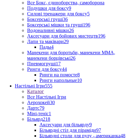
Все Бокс, єдиноборства, самоборона
Подушки для боксу
9
Силові тренажери для боксу
5
Боксерські груші
36
Боксерські мішки та груші
196
Водоналивні мішки
26
Аксесуари для бойових мистецтв
196
Лапи та маківари
29
Пады
4
Манекени для боротьби, манекени ММА,
манекени борцівські
26
Пневмогруші
17
Ринги для боксу
44
Ринги на помосте
8
Ринги напольные
10
Настільні Ігри
555
Каталог
Все Настільні Ігри
Аерохокей
30
Дартс
79
Міні-теніс
1
Більярд
218
Аксесуари для більярду
9
Більярдні стіл для піраміди
97
Більярдні столи для пулу - американка
48