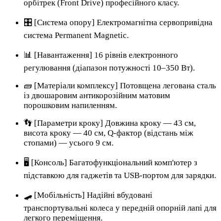
орбітрек (Front Drive) професійного класу.
🎛️ [Система опору] Електромагнітна сервопривідна
система Permanent Magnetic.
📊 [Навантаження] 16 рівнів електронного
регулювання (діапазон потужності 10–350 Вт).
🧱 [Матеріали комплексу] Потовщена легована сталь
із двошаровим антикорозійним матовим
порошковим напиленням.
👣 [Параметри кроку] Довжина кроку — 43 см,
висота кроку — 40 см, Q-фактор (відстань між
стопами) — усього 9 см.
🖥️ [Консоль] Багатофункціональний комп'ютер з
підставкою для гаджетів та USB-портом для зарядки.
🛹 [Мобільність] Надійні вбудовані
транспортувальні колеса у передній опорній лапі для
легкого переміщення.