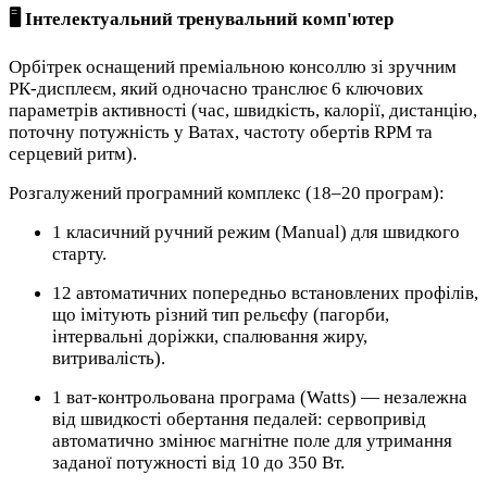
🖥️ Інтелектуальний тренувальний комп'ютер
Орбітрек оснащений преміальною консоллю зі зручним
РК-дисплеєм, який одночасно транслює 6 ключових
параметрів активності (час, швидкість, калорії, дистанцію,
поточну потужність у Ватах, частоту обертів RPM та
серцевий ритм).
Розгалужений програмний комплекс (18–20 програм):
1 класичний ручний режим (Manual) для швидкого
старту.
12 автоматичних попередньо встановлених профілів,
що імітують різний тип рельєфу (пагорби,
інтервальні доріжки, спалювання жиру,
витривалість).
1 ват-контрольована програма (Watts) — незалежна
від швидкості обертання педалей: сервопривід
автоматично змінює магнітне поле для утримання
заданої потужності від 10 до 350 Вт.