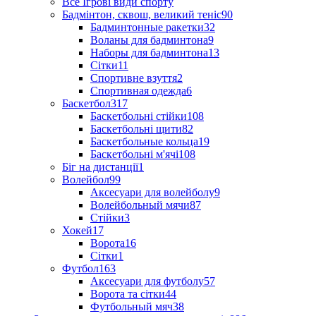
Все Ігрові види спорту
Бадмінтон, сквош, великий теніс
90
Бадминтонные ракетки
32
Воланы для бадминтона
9
Наборы для бадминтона
13
Сітки
11
Спортивне взуття
2
Спортивная одежда
6
Баскетбол
317
Баскетбольні стійки
108
Баскетбольні щити
82
Баскетбольные кольца
19
Баскетбольні м'ячі
108
Біг на дистанції
1
Волейбол
99
Аксесуари для волейболу
9
Волейбольный мячи
87
Стійки
3
Хокей
17
Ворота
16
Сітки
1
Футбол
163
Аксесуари для футболу
57
Ворота та сітки
44
Футбольный мяч
38