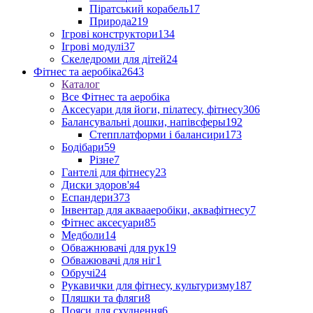
Піратський корабель
17
Природа
219
Ігрові конструктори
134
Ігрові модулі
37
Скеледроми для дітей
24
Фітнес та аеробіка
2643
Каталог
Все Фітнес та аеробіка
Аксесуари для йоги, пілатесу, фітнесу
306
Балансувальні дошки, напівсферы
192
Степплатформи і балансири
173
Бодібари
59
Різне
7
Гантелі для фітнесу
23
Диски здоров'я
4
Еспандери
373
Інвентар для аквааеробіки, аквафітнесу
7
Фітнес аксесуари
85
Медболи
14
Обважнювачі для рук
19
Обважювачі для ніг
1
Обручі
24
Рукавички для фітнесу, культуризму
187
Пляшки та фляги
8
Пояси для схуднення
6