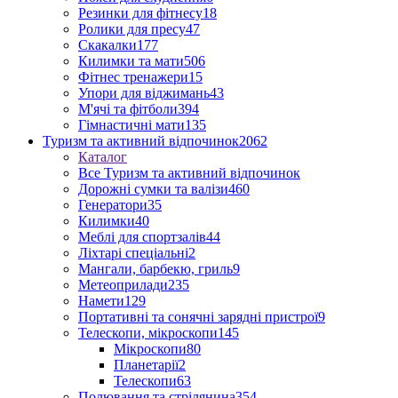
Резинки для фітнесу
18
Ролики для пресу
47
Скакалки
177
Килимки та мати
506
Фітнес тренажери
15
Упори для віджимань
43
М'ячі та фітболи
394
Гімнастичні мати
135
Туризм та активний відпочинок
2062
Каталог
Все Туризм та активний відпочинок
Дорожні сумки та валізи
460
Генератори
35
Килимки
40
Меблі для спортзалів
44
Ліхтарі спеціальні
2
Мангали, барбекю, гриль
9
Метеоприлади
235
Намети
129
Портативні та сонячні зарядні пристрої
9
Телескопи, мікроскопи
145
Мікроскопи
80
Планетарії
2
Телескопи
63
Полювання та стрілянина
354