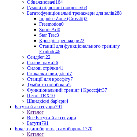
Обважнювачі
164
Гумові підлогові покриття
63
Багатофункціональні тренажери для залів
288
Impulse Zone (Crossfit)
2
Freemotion
0
SportsArt
0
Star Trac
3
Кросфіт тренажери
22
Станції для функціонального тренінгу
Explode
46
Сендбегі
22
Силові рами
26
Силові стрічки
41
Скакалки швидкісні
7
Станції для кросфіту
7
Тумби та пліобокси
5
Функціональний тренінг і Кроссфіт
37
Петлі TRX
10
Швидкісні бар'єри
4
Батути й аксесуари
791
Каталог
Все Батути й аксесуари
Батути
791
Бокс, єдиноборства, самоборона
1770
Каталог