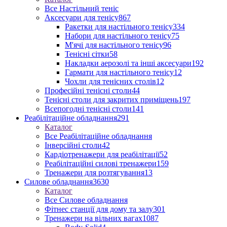
Все Настільний теніс
Аксесуари для тенісу
867
Ракетки для настільного тенісу
334
Набори для настільного тенісу
75
М'ячі для настільного тенісу
96
Тенісні сітки
58
Накладки аерозолі та інші аксесуари
192
Гармати для настільного тенісу
12
Чохли для тенісних столів
12
Професійні тенісні столи
44
Тенісні столи для закритих приміщень
197
Всепогодні тенісні столи
141
Реабілітаційне обладнання
291
Каталог
Все Реабілітаційне обладнання
Інверсійні столи
42
Кардіотренажери для реабілітації
52
Реабілітаційні силові тренажери
159
Тренажери для розтягування
13
Силове обладнання
3630
Каталог
Все Силове обладнання
Фітнес станції для дому та залу
301
Тренажери на вільних вагах
1087