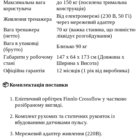
Максимальна вага
до 150 кг (посилена тримальна
користувача
конструкція)
Від електромережі (230 В, 50 Гі)
Живлення тренажера
через мережевий адаптер
Вага тренажера
70 кг (важка станина, що повністю
(нетто)
ліквідує розгойдування)
Вага в упаковці
Близько 90 кг
(брутто)
Габарити у робочому
147 x 64 x 173 см (Довжина х
стані
Ширина х Висота)
Офіційна гарантія
12 місяців (1 рік від виробника)
📦 Комплектація поставки
Еліптичний орбітрек Finnlo Crossflow у частково
розібраному вигляді.
Комплект рухомих та статичних рукояток із
вбудованими датчиками пульсу.
Мережевий адаптер живлення (220В).