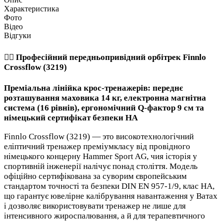
Характеристика
Фото
Відео
Відгуки
🏃‍♂️ Професійний передньопривідний орбітрек Finnlo
Crossflow (3219)
Преміальна лінійка крос-тренажерів: переднє
розташування маховика 14 кг, електронна магнітна
система (16 рівнів), ергономічний Q-фактор 9 см та
німецький сертифікат безпеки HA
Finnlo Crossflow (3219) — это високотехнологічний
еліптичний тренажер преміумкласу від провідного
німецького концерну Hammer Sport AG, чия історія у
спортивній інженерії налічує понад століття. Модель
офіційно сертифікована за суворим європейським
стандартом точності та безпеки DIN EN 957-1/9, клас HA,
що гарантує ювелірне калібрування навантаження у Ватах
і дозволяє використовувати тренажер не лише для
інтенсивного жироспалювання, а й для терапевтичного