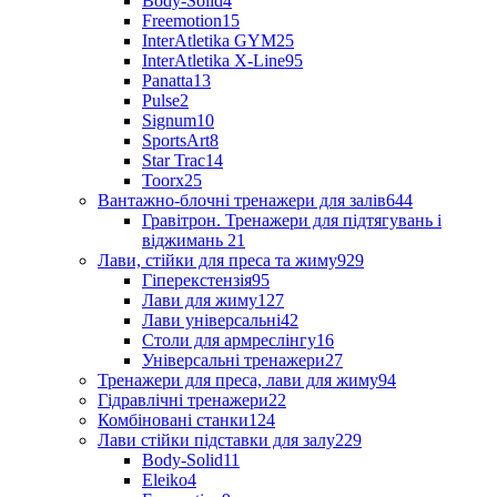
Body-Solid
4
Freemotion
15
InterAtletika GYM
25
InterAtletika X-Line
95
Panatta
13
Pulse
2
Signum
10
SportsArt
8
Star Trac
14
Toorx
25
Вантажно-блочні тренажери для залів
644
Гравітрон. Тренажери для підтягувань і
віджимань
21
Лави, стійки для преса та жиму
929
Гіперекстензія
95
Лави для жиму
127
Лави універсальні
42
Столи для армреслінгу
16
Універсальні тренажери
27
Тренажери для преса, лави для жиму
94
Гідравлічні тренажери
22
Комбіновані станки
124
Лави стійки підставки для залу
229
Body-Solid
11
Eleiko
4