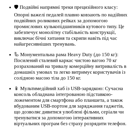
🛡️ Подвійні напрямні треки прецизійного класу:
Опорні важелі педалей плавно ковзають по надійних
подвійних роликових рейках за допомогою
промислових кулькопідшипників кутового типу. Це
забезпечує монолітну стабільність конструкції,
виключає бічні хитання та скрипи навіть під час
найагресивніших тренувань.
🦾 Монументальна рама Heavy Duty (до 150 кг):
Посилений сталевий каркас чистою вагою 70 кг
розрахований на тривалу комерційну витривалість в
домашніх умовах та легко витримує користувачів із
солідною масою тіла до 150 кг.
📱 Мультимедійний хаб із USB-зарядкою: Сучасна
консоль обладнана інтегрованою підставкою-
ложементом для смартфона або планшета, а також
вбудованим USB-портом для заряджання гаджетів,
що дозволяє дивитися улюблені фільми, серіали чи
тренуватися за допомогою інтерактивних
віртуальних програм без страху розрядити телефон.