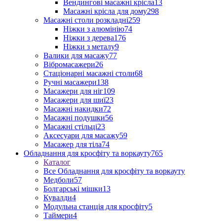
Вендингові масажні крісла
13
Масажні крісла для дому
298
Масажні столи розкладні
259
Ніжки з алюмінію
74
Ніжки з дерева
176
Ніжки з металу
9
Валики для масажу
77
Вібромасажери
26
Стаціонарні масажні столи
68
Ручні масажери
138
Масажери для ніг
109
Масажери для шиї
23
Масажні накидки
72
Масажні подушки
56
Масажні стільці
23
Аксесуари для масажу
59
Масажер для тіла
74
Обладнання для кросфіту та воркауту
765
Каталог
Все Обладнання для кросфіту та воркауту
Медболи
57
Болгарські мішки
13
Кувалди
4
Модульна станція для кросфіту
5
Таймери
4