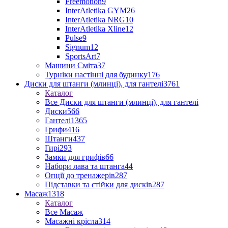
Freemotion
9
InterAtletika GYM
26
InterAtletika NRG
10
InterAtletika Xline
12
Pulse
9
Signum
12
SportsArt
7
Машини Сміта
37
Турніки настінні для будинку
176
Диски для штанги (млинці), для гантелі
3761
Каталог
Все Диски для штанги (млинці), для гантелі
Диски
566
Гантелі
1365
Грифи
416
Штанги
437
Гирі
293
Замки для грифів
66
Набори лава та штанга
44
Опції до тренажерів
287
Підставки та стійки для дисків
287
Масаж
1318
Каталог
Все Масаж
Масажні крісла
314