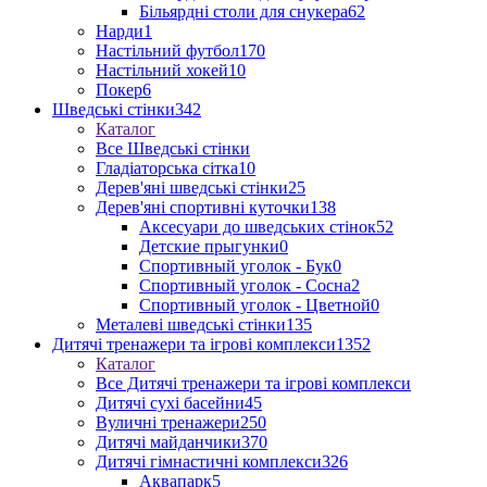
Більярдні столи для снукера
62
Нарди
1
Настільний футбол
170
Настільний хокей
10
Покер
6
Шведські стінки
342
Каталог
Все Шведські стінки
Гладіаторська сітка
10
Дерев'яні шведські стінки
25
Дерев'яні спортивні куточки
138
Аксесуари до шведських стінок
52
Детские прыгунки
0
Спортивный уголок - Бук
0
Спортивный уголок - Сосна
2
Спортивный уголок - Цветной
0
Металеві шведські стінки
135
Дитячі тренажери та ігрові комплекси
1352
Каталог
Все Дитячі тренажери та ігрові комплекси
Дитячі сухі басейни
45
Вуличні тренажери
250
Дитячі майданчики
370
Дитячі гімнастичні комплекси
326
Аквапарк
5