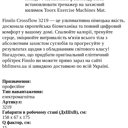
встановлювати тренажер на захисний
килимок Toorx Exercise Machines Mat.
Finnlo Crossflow 3219 — це ультимативна німецька якість,
досконала європейська біомеханіка та повний цифровий
комфорт у вашому домі. Спалюйте калорії, тренуйте
серце, зміцнюйте витривалість м'язів всього тіла з
абсолютним захистом суглобів та прогресуйте у
результатах щодня з обладнанням світового класу!
Нагадуємо, що придбати оригінальний еліптичний
орбітрек Finnlo ви можете прямо зараз на сайті
bhfitness.ua зі швидкою доставкою по всій Україні.
Призначення:
професійне
Тип навантаження:
електромагнітна
Артикул:
3219
Габарити в робочому стані (ДхШхВ), см:
158 x 67 x 175
Q фактор, см:
15