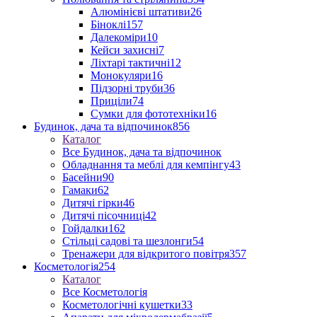
Алюмінієві штативи
26
Біноклі
157
Далекоміри
10
Кейси захисні
7
Ліхтарі тактичні
12
Монокуляри
16
Підзорні труби
36
Приціли
74
Сумки для фототехніки
16
Будинок, дача та відпочинок
856
Каталог
Все Будинок, дача та відпочинок
Обладнання та меблі для кемпінгу
43
Басейни
90
Гамаки
62
Дитячі гірки
46
Дитячі пісочниці
42
Гойдалки
162
Стільці садові та шезлонги
54
Тренажери для відкритого повітря
357
Косметологія
254
Каталог
Все Косметологія
Косметологічні кушетки
33