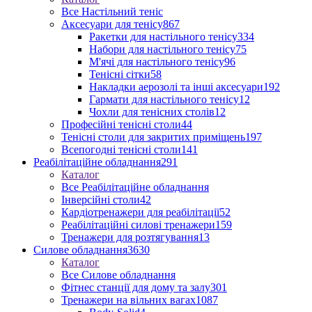
Все Настільний теніс
Аксесуари для тенісу
867
Ракетки для настільного тенісу
334
Набори для настільного тенісу
75
М'ячі для настільного тенісу
96
Тенісні сітки
58
Накладки аерозолі та інші аксесуари
192
Гармати для настільного тенісу
12
Чохли для тенісних столів
12
Професійні тенісні столи
44
Тенісні столи для закритих приміщень
197
Всепогодні тенісні столи
141
Реабілітаційне обладнання
291
Каталог
Все Реабілітаційне обладнання
Інверсійні столи
42
Кардіотренажери для реабілітації
52
Реабілітаційні силові тренажери
159
Тренажери для розтягування
13
Силове обладнання
3630
Каталог
Все Силове обладнання
Фітнес станції для дому та залу
301
Тренажери на вільних вагах
1087