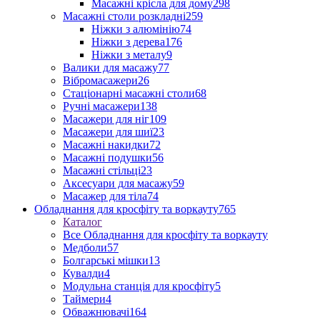
Масажні крісла для дому
298
Масажні столи розкладні
259
Ніжки з алюмінію
74
Ніжки з дерева
176
Ніжки з металу
9
Валики для масажу
77
Вібромасажери
26
Стаціонарні масажні столи
68
Ручні масажери
138
Масажери для ніг
109
Масажери для шиї
23
Масажні накидки
72
Масажні подушки
56
Масажні стільці
23
Аксесуари для масажу
59
Масажер для тіла
74
Обладнання для кросфіту та воркауту
765
Каталог
Все Обладнання для кросфіту та воркауту
Медболи
57
Болгарські мішки
13
Кувалди
4
Модульна станція для кросфіту
5
Таймери
4
Обважнювачі
164