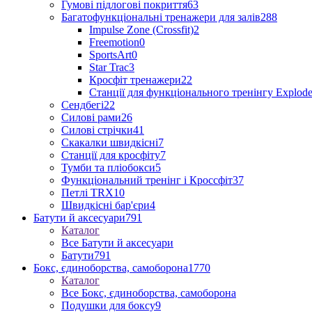
Гумові підлогові покриття
63
Багатофункціональні тренажери для залів
288
Impulse Zone (Crossfit)
2
Freemotion
0
SportsArt
0
Star Trac
3
Кросфіт тренажери
22
Станції для функціонального тренінгу Explod
Сендбегі
22
Силові рами
26
Силові стрічки
41
Скакалки швидкісні
7
Станції для кросфіту
7
Тумби та пліобокси
5
Функціональний тренінг і Кроссфіт
37
Петлі TRX
10
Швидкісні бар'єри
4
Батути й аксесуари
791
Каталог
Все Батути й аксесуари
Батути
791
Бокс, єдиноборства, самоборона
1770
Каталог
Все Бокс, єдиноборства, самоборона
Подушки для боксу
9