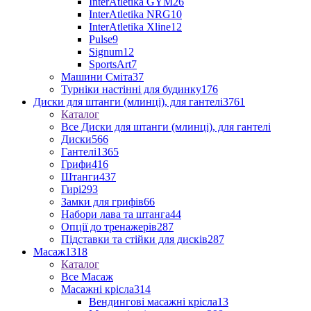
InterAtletika GYM
26
InterAtletika NRG
10
InterAtletika Xline
12
Pulse
9
Signum
12
SportsArt
7
Машини Сміта
37
Турніки настінні для будинку
176
Диски для штанги (млинці), для гантелі
3761
Каталог
Все Диски для штанги (млинці), для гантелі
Диски
566
Гантелі
1365
Грифи
416
Штанги
437
Гирі
293
Замки для грифів
66
Набори лава та штанга
44
Опції до тренажерів
287
Підставки та стійки для дисків
287
Масаж
1318
Каталог
Все Масаж
Масажні крісла
314
Вендингові масажні крісла
13