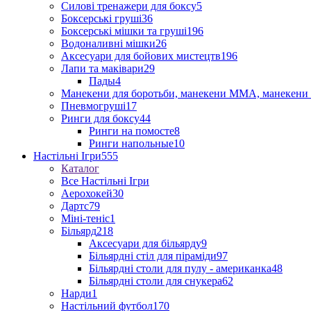
Силові тренажери для боксу
5
Боксерські груші
36
Боксерські мішки та груші
196
Водоналивні мішки
26
Аксесуари для бойових мистецтв
196
Лапи та маківари
29
Пады
4
Манекени для боротьби, манекени ММА, манекени 
Пневмогруші
17
Ринги для боксу
44
Ринги на помосте
8
Ринги напольные
10
Настільні Ігри
555
Каталог
Все Настільні Ігри
Аерохокей
30
Дартс
79
Міні-теніс
1
Більярд
218
Аксесуари для більярду
9
Більярдні стіл для піраміди
97
Більярдні столи для пулу - американка
48
Більярдні столи для снукера
62
Нарди
1
Настільний футбол
170