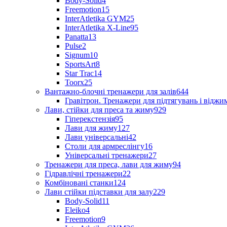
Body-Solid
4
Freemotion
15
InterAtletika GYM
25
InterAtletika X-Line
95
Panatta
13
Pulse
2
Signum
10
SportsArt
8
Star Trac
14
Toorx
25
Вантажно-блочні тренажери для залів
644
Гравітрон. Тренажери для підтягувань і відж
Лави, стійки для преса та жиму
929
Гіперекстензія
95
Лави для жиму
127
Лави універсальні
42
Столи для армреслінгу
16
Універсальні тренажери
27
Тренажери для преса, лави для жиму
94
Гідравлічні тренажери
22
Комбіновані станки
124
Лави стійки підставки для залу
229
Body-Solid
11
Eleiko
4
Freemotion
9