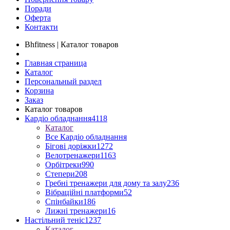
Поради
Оферта
Контакти
Bhfitness | Каталог товаров
Главная страница
Каталог
Персональный раздел
Корзина
Заказ
Каталог товаров
Кардіо обладнання
4118
Каталог
Все Кардіо обладнання
Бігові доріжки
1272
Велотренажери
1163
Орбітреки
990
Степери
208
Гребні тренажери для дому та залу
236
Вібраційні платформи
52
Спінбайки
186
Лижні тренажери
16
Настільний теніс
1237
Каталог