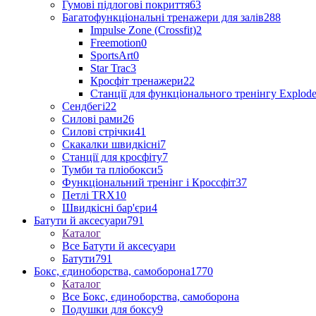
Гумові підлогові покриття
63
Багатофункціональні тренажери для залів
288
Impulse Zone (Crossfit)
2
Freemotion
0
SportsArt
0
Star Trac
3
Кросфіт тренажери
22
Станції для функціонального тренінгу Explod
Сендбегі
22
Силові рами
26
Силові стрічки
41
Скакалки швидкісні
7
Станції для кросфіту
7
Тумби та пліобокси
5
Функціональний тренінг і Кроссфіт
37
Петлі TRX
10
Швидкісні бар'єри
4
Батути й аксесуари
791
Каталог
Все Батути й аксесуари
Батути
791
Бокс, єдиноборства, самоборона
1770
Каталог
Все Бокс, єдиноборства, самоборона
Подушки для боксу
9