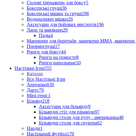
Силові тренажери для боксу
5
Боксерські груші
36
Боксерські мішки та груші
196
Водоналивні мішки
26
Аксесуари для бойових мистецтв
196
Лапи та маківари
29
Пады
4
Манекени для боротьби, манекени ММА, манекени 
Пневмогруші
17
Ринги для боксу
44
Ринги на помосте
8
Ринги напольные
10
Настільні Ігри
555
Каталог
Все Настільні Ігри
Аерохокей
30
Дартс
79
Міні-теніс
1
Більярд
218
Аксесуари для більярду
9
Більярдні стіл для піраміди
97
Більярдні столи для пулу - американка
48
Більярдні столи для снукера
62
Нарди
1
Настільний футбол
170