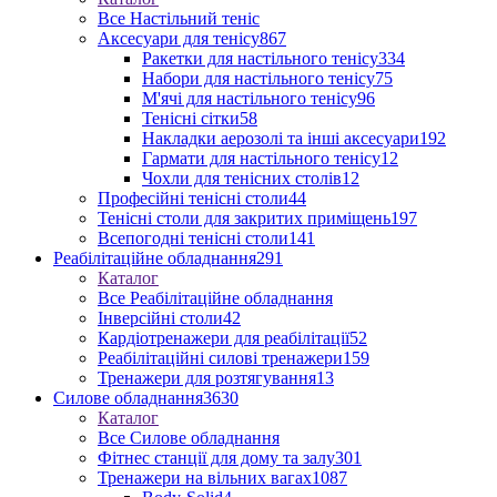
Все Настільний теніс
Аксесуари для тенісу
867
Ракетки для настільного тенісу
334
Набори для настільного тенісу
75
М'ячі для настільного тенісу
96
Тенісні сітки
58
Накладки аерозолі та інші аксесуари
192
Гармати для настільного тенісу
12
Чохли для тенісних столів
12
Професійні тенісні столи
44
Тенісні столи для закритих приміщень
197
Всепогодні тенісні столи
141
Реабілітаційне обладнання
291
Каталог
Все Реабілітаційне обладнання
Інверсійні столи
42
Кардіотренажери для реабілітації
52
Реабілітаційні силові тренажери
159
Тренажери для розтягування
13
Силове обладнання
3630
Каталог
Все Силове обладнання
Фітнес станції для дому та залу
301
Тренажери на вільних вагах
1087