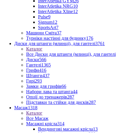
InterAtletika GYM
26
InterAtletika NRG
10
InterAtletika Xline
12
Pulse
9
Signum
12
SportsArt
7
Машини Сміта
37
Турніки настінні для будинку
176
Диски для штанги (млинці), для гантелі
3761
Каталог
Все Диски для штанги (млинці), для гантелі
Диски
566
Гантелі
1365
Грифи
416
Штанги
437
Гирі
293
Замки для грифів
66
Набори лава та штанга
44
Опції до тренажерів
287
Підставки та стійки для дисків
287
Масаж
1318
Каталог
Все Масаж
Масажні крісла
314
Вендингові масажні крісла
13