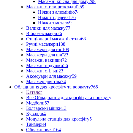
Масажні крісла для дому
298
Масажні столи розкладні
259
Ніжки з алюмінію
74
Ніжки з дерева
176
Ніжки з металу
9
Валики для масажу
77
Вібромасажери
26
Стаціонарні масажні столи
68
Ручні масажери
138
Масажери для ніг
109
Масажери для шиї
23
Масажні накидки
72
Масажні подушки
56
Масажні стільці
23
Аксесуари для масажу
59
Масажер для тіла
74
Обладнання для кросфіту та воркауту
765
Каталог
Все Обладнання для кросфіту та воркауту
Медболи
57
Болгарські мішки
13
Кувалди
4
Модульна станція для кросфіту
5
Таймери
4
Обважнювачі
164