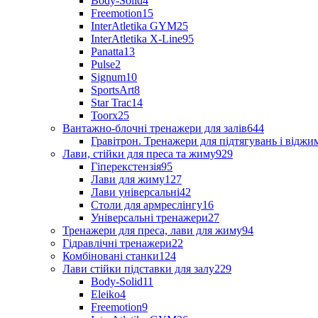
Body-Solid
4
Freemotion
15
InterAtletika GYM
25
InterAtletika X-Line
95
Panatta
13
Pulse
2
Signum
10
SportsArt
8
Star Trac
14
Toorx
25
Вантажно-блочні тренажери для залів
644
Гравітрон. Тренажери для підтягувань і відж
Лави, стійки для преса та жиму
929
Гіперекстензія
95
Лави для жиму
127
Лави універсальні
42
Столи для армреслінгу
16
Універсальні тренажери
27
Тренажери для преса, лави для жиму
94
Гідравлічні тренажери
22
Комбіновані станки
124
Лави стійки підставки для залу
229
Body-Solid
11
Eleiko
4
Freemotion
9