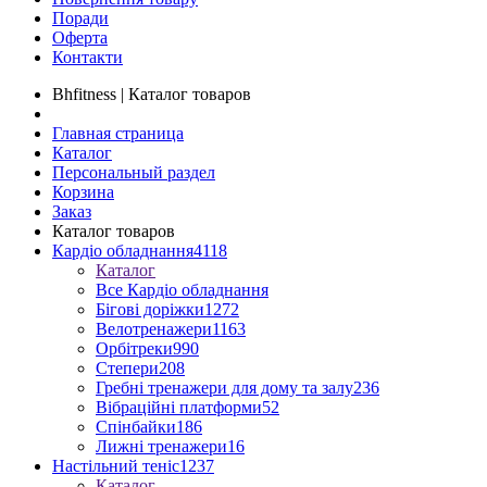
Поради
Оферта
Контакти
Bhfitness | Каталог товаров
Главная страница
Каталог
Персональный раздел
Корзина
Заказ
Каталог товаров
Кардіо обладнання
4118
Каталог
Все Кардіо обладнання
Бігові доріжки
1272
Велотренажери
1163
Орбітреки
990
Степери
208
Гребні тренажери для дому та залу
236
Вібраційні платформи
52
Спінбайки
186
Лижні тренажери
16
Настільний теніс
1237
Каталог