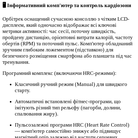
🖥️ Інформативний комп'ютер та контроль кардіозони
Орбітрек оснащений сучасною консоллю з чітким LCD-
дисплеєм, який одночасно відображає всі ключові
метрики активності: час сесії, поточну швидкість,
пройдену дистанцію, орієнтовні витрати калорій, частоту
обертів (RPM) та поточний пульс. Комп'ютер обладнаний
зручним глибоким ложементом (підставкою) для
безпечного розміщення смартфона або планшета під час
тренування.
Програмний комплекс (включаючи HRC-режими):
Класичний ручний режим (Manual) для швидкого
старту.
Автоматичні встановлені фітнес-програми, що
імітують різний тип рельєфу (пагорби, долини,
спалювання жиру).
Пульсозалежні програми HRC (Heart Rate Control)
— комп'ютер самостійно знижує або підвищує
магнітний опір залежно від частоти серцевих