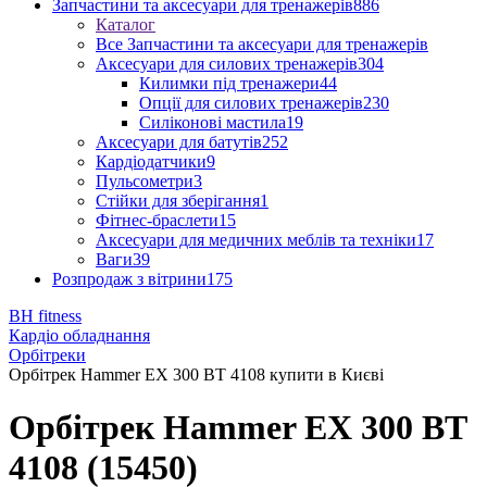
Запчастини та аксесуари для тренажерів
886
Каталог
Все Запчастини та аксесуари для тренажерів
Аксесуари для силових тренажерів
304
Килимки під тренажери
44
Опції для силових тренажерів
230
Силіконові мастила
19
Аксесуари для батутів
252
Кардіодатчики
9
Пульсометри
3
Стійки для зберігання
1
Фітнес-браслети
15
Аксесуари для медичних меблів та техніки
17
Ваги
39
Розпродаж з вітрини
175
BH fitness
Кардіо обладнання
Орбітреки
Орбітрек Hammer EX 300 BT 4108 купити в Києві
Орбітрек Hammer EX 300 BT
4108 (15450)