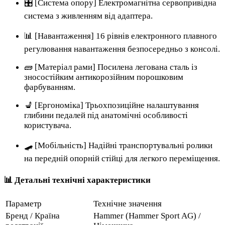
🎛️ [Система опору] Електромагнітна сервопривідна
система з живленням від адаптера.
📊 [Навантаження] 16 рівнів електронного плавного
регулювання навантаження безпосередньо з консолі.
🧱 [Матеріал рами] Посилена легована сталь із
зносостійким антикорозійним порошковим
фарбуванням.
💺 [Ергономіка] Трьохпозиційне налаштування
глибини педалей під анатомічні особливості
користувача.
🛹 [Мобільність] Надійні транспортувальні ролики
на передній опорній стійці для легкого переміщення.
📊 Детальні технічні характеристики
Параметр
Технічне значення
Бренд / Країна
Hammer (Hammer Sport AG) /