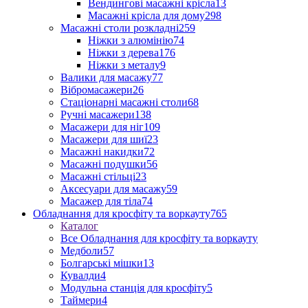
Вендингові масажні крісла
13
Масажні крісла для дому
298
Масажні столи розкладні
259
Ніжки з алюмінію
74
Ніжки з дерева
176
Ніжки з металу
9
Валики для масажу
77
Вібромасажери
26
Стаціонарні масажні столи
68
Ручні масажери
138
Масажери для ніг
109
Масажери для шиї
23
Масажні накидки
72
Масажні подушки
56
Масажні стільці
23
Аксесуари для масажу
59
Масажер для тіла
74
Обладнання для кросфіту та воркауту
765
Каталог
Все Обладнання для кросфіту та воркауту
Медболи
57
Болгарські мішки
13
Кувалди
4
Модульна станція для кросфіту
5
Таймери
4