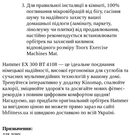
Для правильної інсталяції в кімнаті, 100%
поглинання мікровібрацій від бігу, гасіння
шуму та надійного захисту вашої
домашньої підлоги (ламінату, паркету,
лінолеуму чи плитки) від продавлювання,
настійно рекомендується встановлювати
орбітрек на захисний килимок
відповідного розміру Toorx Exercise
Machines Mat.
Hammer EX 300 BT 4108 — це ідеальне поєднання
німецької надійності, високої ергономіки для суглобів та
сучасних мультимедійних технологій у вашому домі.
Тренуйтеся інтерактивно у додатку Kinomap, спалюйте
калорії, зміцнюйте здоров'я та досягайте нових фітнес-
рекордів з повним цифровим комфортом щодня!
Нагадуємо, що придбати оригінальний орбітрек Hammer
за вигідною ціною ви можете прямо зараз на сайті
bhfitness.ua зі швидкою доставкою по всій Україні.
Призначення:
для дому