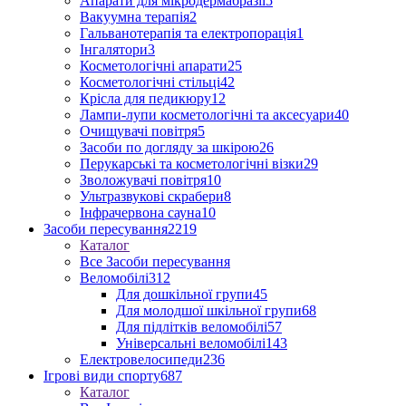
Апарати для мікродермабразії
5
Вакуумна терапія
2
Гальванотерапія та електропорація
1
Інгалятори
3
Косметологічні апарати
25
Косметологічні стільці
42
Крісла для педикюру
12
Лампи-лупи косметологічні та аксесуари
40
Очищувачі повітря
5
Засоби по догляду за шкірою
26
Перукарські та косметологічні візки
29
Зволожувачі повітря
10
Ультразвукові скрабери
8
Інфрачервона сауна
10
Засоби пересування
2219
Каталог
Все Засоби пересування
Веломобілі
312
Для дошкільної групи
45
Для молодшої шкільної групи
68
Для підлітків веломобілі
57
Універсальні веломобілі
143
Електровелосипеди
236
Ігрові види спорту
687
Каталог