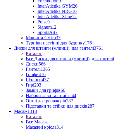
Freemotion
9
InterAtletika GYM
26
InterAtletika NRG
10
InterAtletika Xline
12
Pulse
9
Signum
12
SportsArt
7
Машини Сміта
37
Турніки настінні для будинку
176
Диски для штанги (млинці), для гантелі
3761
Каталог
Все Диски для штанги (млинці), для гантелі
Диски
566
Гантелі
1365
Грифи
416
Штанги
437
Гирі
293
Замки для грифів
66
Набори лава та штанга
44
Опції до тренажерів
287
Підставки та стійки для дисків
287
Масаж
1318
Каталог
Все Масаж
Масажні крісла
314