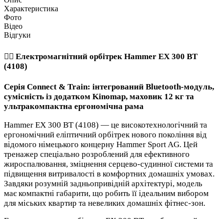
Характеристика
Фото
Відео
Відгуки
🏃‍♂️ Електромагнітний орбітрек Hammer EX 300 BT
(4108)
Серія Connect & Train: інтегрований Bluetooth-модуль,
сумісність із додатком Kinomap, маховик 12 кг та
ультракомпактна ергономічна рама
Hammer EX 300 BT (4108) — це високотехнологічний та
ергономічний еліптичний орбітрек нового покоління від
відомого німецького концерну Hammer Sport AG. Цей
тренажер спеціально розроблений для ефективного
жироспалювання, зміцнення серцево-судинної системи та
підвищення витривалості в комфортних домашніх умовах.
Завдяки розумній задньопривідній архітектурі, модель
має компактні габарити, що робить її ідеальним вибором
для міських квартир та невеликих домашніх фітнес-зон.