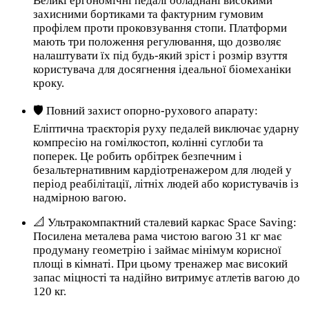
Великі ергономічні педалі обладнані високими
захисними бортиками та фактурним гумовим
профілем проти проковзування стопи. Платформи
мають три положення регулювання, що дозволяє
налаштувати їх під будь-який зріст і розмір взуття
користувача для досягнення ідеальної біомеханіки
кроку.
🛡️ Повний захист опорно-рухового апарату:
Еліптична траєкторія руху педалей виключає ударну
компресію на гомілкостоп, колінні суглоби та
поперек. Це робить орбітрек безпечним і
безальтернативним кардіотренажером для людей у
період реабілітації, літніх людей або користувачів із
надмірною вагою.
📐 Ультракомпактний сталевий каркас Space Saving:
Посилена металева рама чистою вагою 31 кг має
продуману геометрію і займає мінімум корисної
площі в кімнаті. При цьому тренажер має високий
запас міцності та надійно витримує атлетів вагою до
120 кг.