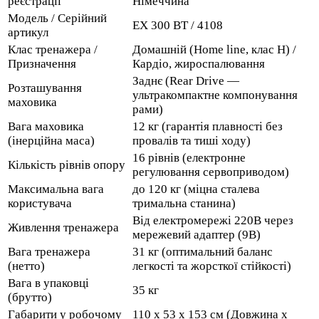
реєстрації
Німеччина
Модель / Серійний
EX 300 BT / 4108
артикул
Клас тренажера /
Домашній (Home line, клас H) /
Призначення
Кардіо, жироспалювання
Заднє (Rear Drive —
Розташування
ультракомпактне компонування
маховика
рами)
Вага маховика
12 кг (гарантія плавності без
(інерційна маса)
провалів та тиші ходу)
16 рівнів (електронне
Кількість рівнів опору
регулювання сервоприводом)
Максимальна вага
до 120 кг (міцна сталева
користувача
тримальна станина)
Від електромережі 220В через
Живлення тренажера
мережевий адаптер (9В)
Вага тренажера
31 кг (оптимальний баланс
(нетто)
легкості та жорсткої стійкості)
Вага в упаковці
35 кг
(брутто)
Габарити у робочому
110 x 53 x 153 см (Довжина х