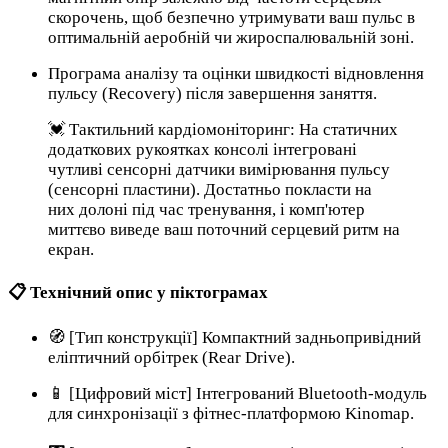
скорочень, щоб безпечно утримувати ваш пульс в
оптимальній аеробній чи жироспалювальній зоні.
Програма аналізу та оцінки швидкості відновлення
пульсу (Recovery) після завершення заняття.
💓 Тактильний кардіомоніторинг: На статичних
додаткових рукоятках консолі інтегровані
чутливі сенсорні датчики вимірювання пульсу
(сенсорні пластини). Достатньо покласти на
них долоні під час тренування, і комп'ютер
миттєво виведе ваш поточний серцевий ритм на
екран.
📋 Технічний опис у піктограмах
🧭 [Тип конструкції] Компактний задньопривідний
еліптичний орбітрек (Rear Drive).
📱 [Цифровий міст] Інтегрований Bluetooth-модуль
для синхронізації з фітнес-платформою Kinomap.