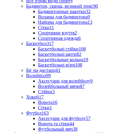
Все Ігрові види спорту
Бадмінтон, сквош, великий теніс
90
Бадминтонные ракетки
32
Воланы для бадминтона
9
Наборы для бадминтона
13
Сітки
11
Спортивне взуття
2
Спортивная одежда
6
Баскетбол
317
Баскетбольні стійки
108
Баскетбольні щити
82
Баскетбольные кольца
19
Баскетбольні м'ячі
108
Біг на дистанції
1
Волейбол
99
Аксесуари для волейболу
9
Волейбольный мячи
87
Стійки
3
Хокей
17
Ворота
16
Сітки
1
Футбол
163
Аксесуари для футболу
57
Ворота та сітки
44
Футбольный мяч
38