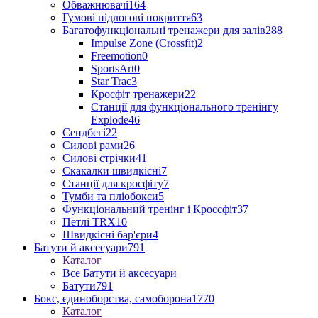
Обважнювачі
164
Гумові підлогові покриття
63
Багатофункціональні тренажери для залів
288
Impulse Zone (Crossfit)
2
Freemotion
0
SportsArt
0
Star Trac
3
Кросфіт тренажери
22
Станції для функціонального тренінгу
Explode
46
Сендбегі
22
Силові рами
26
Силові стрічки
41
Скакалки швидкісні
7
Станції для кросфіту
7
Тумби та пліобокси
5
Функціональний тренінг і Кроссфіт
37
Петлі TRX
10
Швидкісні бар'єри
4
Батути й аксесуари
791
Каталог
Все Батути й аксесуари
Батути
791
Бокс, єдиноборства, самоборона
1770
Каталог