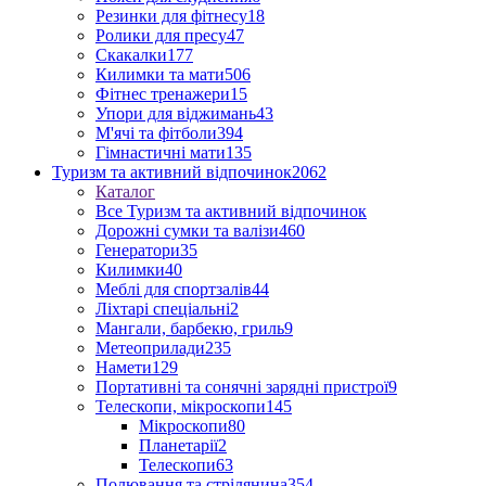
Резинки для фітнесу
18
Ролики для пресу
47
Скакалки
177
Килимки та мати
506
Фітнес тренажери
15
Упори для віджимань
43
М'ячі та фітболи
394
Гімнастичні мати
135
Туризм та активний відпочинок
2062
Каталог
Все Туризм та активний відпочинок
Дорожні сумки та валізи
460
Генератори
35
Килимки
40
Меблі для спортзалів
44
Ліхтарі спеціальні
2
Мангали, барбекю, гриль
9
Метеоприлади
235
Намети
129
Портативні та сонячні зарядні пристрої
9
Телескопи, мікроскопи
145
Мікроскопи
80
Планетарії
2
Телескопи
63
Полювання та стрілянина
354