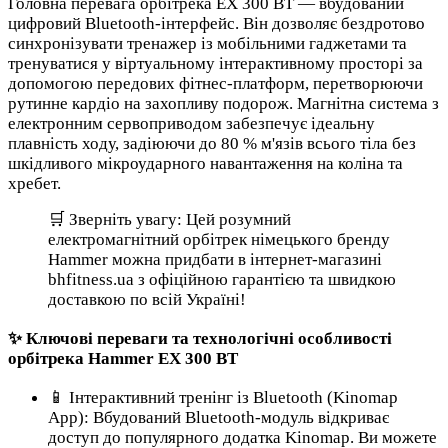
Головна перевага орбітрека EX 300 BT — вбудований
цифровий Bluetooth-інтерфейс. Він дозволяє бездротово
синхронізувати тренажер із мобільними гаджетами та
тренуватися у віртуальному інтерактивному просторі за
допомогою передових фітнес-платформ, перетворюючи
рутинне кардіо на захопливу подорож. Магнітна система з
електронним сервоприводом забезпечує ідеальну
плавність ходу, задіюючи до 80 % м'язів всього тіла без
шкідливого мікроударного навантаження на коліна та
хребет.
🛒 Зверніть увагу: Цей розумний
електромагнітний орбітрек німецького бренду
Hammer можна придбати в інтернет-магазині
bhfitness.ua з офіційною гарантією та швидкою
доставкою по всій Україні!
✨ Ключові переваги та технологічні особливості
орбітрека Hammer EX 300 BT
📱 Інтерактивний тренінг із Bluetooth (Kinomap
App): Вбудований Bluetooth-модуль відкриває
доступ до популярного додатка Kinomap. Ви можете