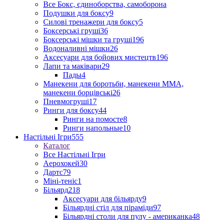
Все Бокс, єдиноборства, самоборона
Подушки для боксу
9
Силові тренажери для боксу
5
Боксерські груші
36
Боксерські мішки та груші
196
Водоналивні мішки
26
Аксесуари для бойових мистецтв
196
Лапи та маківари
29
Пады
4
Манекени для боротьби, манекени ММА,
манекени борцівські
26
Пневмогруші
17
Ринги для боксу
44
Ринги на помосте
8
Ринги напольные
10
Настільні Ігри
555
Каталог
Все Настільні Ігри
Аерохокей
30
Дартс
79
Міні-теніс
1
Більярд
218
Аксесуари для більярду
9
Більярдні стіл для піраміди
97
Більярдні столи для пулу - американка
48