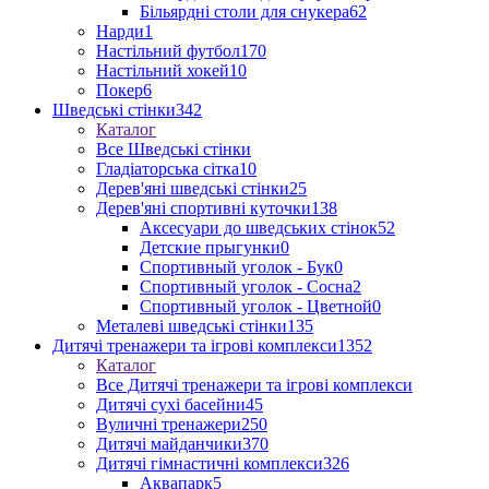
Більярдні столи для снукера
62
Нарди
1
Настільний футбол
170
Настільний хокей
10
Покер
6
Шведські стінки
342
Каталог
Все Шведські стінки
Гладіаторська сітка
10
Дерев'яні шведські стінки
25
Дерев'яні спортивні куточки
138
Аксесуари до шведських стінок
52
Детские прыгунки
0
Спортивный уголок - Бук
0
Спортивный уголок - Сосна
2
Спортивный уголок - Цветной
0
Металеві шведські стінки
135
Дитячі тренажери та ігрові комплекси
1352
Каталог
Все Дитячі тренажери та ігрові комплекси
Дитячі сухі басейни
45
Вуличні тренажери
250
Дитячі майданчики
370
Дитячі гімнастичні комплекси
326
Аквапарк
5