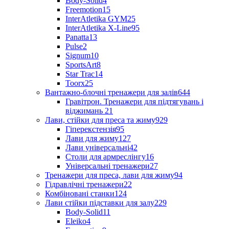
Body-Solid
4
Freemotion
15
InterAtletika GYM
25
InterAtletika X-Line
95
Panatta
13
Pulse
2
Signum
10
SportsArt
8
Star Trac
14
Toorx
25
Вантажно-блочні тренажери для залів
644
Гравітрон. Тренажери для підтягувань і
віджимань
21
Лави, стійки для преса та жиму
929
Гіперекстензія
95
Лави для жиму
127
Лави універсальні
42
Столи для армреслінгу
16
Універсальні тренажери
27
Тренажери для преса, лави для жиму
94
Гідравлічні тренажери
22
Комбіновані станки
124
Лави стійки підставки для залу
229
Body-Solid
11
Eleiko
4