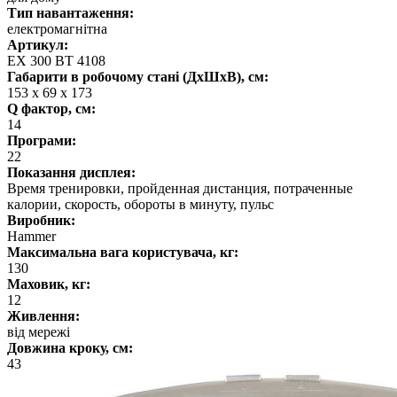
Тип навантаження:
електромагнітна
Артикул:
EX 300 BT 4108
Габарити в робочому стані (ДхШхВ), см:
153 x 69 x 173
Q фактор, см:
14
Програми:
22
Показання дисплея:
Время тренировки, пройденная дистанция, потраченные
калории, скорость, обороты в минуту, пульс
Виробник:
Hammer
Максимальна вага користувача, кг:
130
Маховик, кг:
12
Живлення:
від мережі
Довжина кроку, см:
43