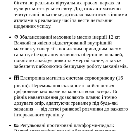
бігати по реальних віртуальних трасах, парках та
вулицях міст з усього світу. Додаток автоматично
зчитує ваші показники, дозволяє змагатися з іншими
атлетами в реальному часі та вести детальний
щоденник успіху.
⚙️ Збалансований маховик із масою інерції 12 кг:
Важкий та якісно відцентрований внутрішній
маховик у синергії з посиленим приводним пасом
гарантує бездоганну плавність обертання педалей,
повністю ліквідує ривки та «мертві зони», а також
забезпечує абсолютно безшумну роботу механізмів.
🎛️ Електронна магнітна система сервоприводу (16
рівнів): Перемикання складності здійснюється
цифровими кнопками на консолі комп'ютера. 16
рівнів навантаження дозволяють плавно і точно
дозувати опір, адаптуючи тренажер під будь-які
завдання — від легкої ранкової розминки до важкого
інтервального тренінгу.
👟 Регульовані протиковзні платформи-педалі: