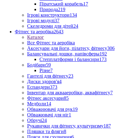
Піратський корабель
17
Природа
219
Ігрові конструктори
134
Ігрові модулі
37
Скеледроми для дітей
24
Фітнес та аеробіка
2643
Каталог
Все Фітнес та аеробіка
Аксесуари для йоги, пілатесу, фітнесу
306
Балансувальні дошки, напівсферы
192
Степплатформи і балансири
173
Бодібари
59
Різне
7
Гантелі для фітнесу
23
Диски здоров'я
4
Еспандери
373
Інвентар для аквааеробіки, аквафітнесу
7
Фітнес аксесуари
85
Медболи
14
Обважнювачі для рук
19
Обважювачі для ніг
1
Обручі
24
Рукавички для фітнесу, культуризму
187
Пляшки та фляги
8
Пояси для схуднення
6