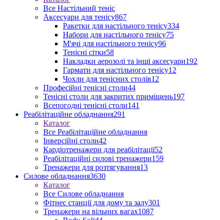
Все Настільний теніс
Аксесуари для тенісу
867
Ракетки для настільного тенісу
334
Набори для настільного тенісу
75
М'ячі для настільного тенісу
96
Тенісні сітки
58
Накладки аерозолі та інші аксесуари
192
Гармати для настільного тенісу
12
Чохли для тенісних столів
12
Професійні тенісні столи
44
Тенісні столи для закритих приміщень
197
Всепогодні тенісні столи
141
Реабілітаційне обладнання
291
Каталог
Все Реабілітаційне обладнання
Інверсійні столи
42
Кардіотренажери для реабілітації
52
Реабілітаційні силові тренажери
159
Тренажери для розтягування
13
Силове обладнання
3630
Каталог
Все Силове обладнання
Фітнес станції для дому та залу
301
Тренажери на вільних вагах
1087