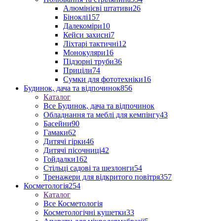
Алюмінієві штативи
26
Біноклі
157
Далекоміри
10
Кейси захисні
7
Ліхтарі тактичні
12
Монокуляри
16
Підзорні труби
36
Приціли
74
Сумки для фототехніки
16
Будинок, дача та відпочинок
856
Каталог
Все Будинок, дача та відпочинок
Обладнання та меблі для кемпінгу
43
Басейни
90
Гамаки
62
Дитячі гірки
46
Дитячі пісочниці
42
Гойдалки
162
Стільці садові та шезлонги
54
Тренажери для відкритого повітря
357
Косметологія
254
Каталог
Все Косметологія
Косметологічні кушетки
33