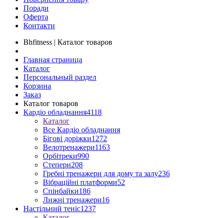
Поради
Оферта
Контакти
Bhfitness | Каталог товаров
Главная страница
Каталог
Персональный раздел
Корзина
Заказ
Каталог товаров
Кардіо обладнання
4118
Каталог
Все Кардіо обладнання
Бігові доріжки
1272
Велотренажери
1163
Орбітреки
990
Степери
208
Гребні тренажери для дому та залу
236
Вібраційні платформи
52
Спінбайки
186
Лижні тренажери
16
Настільний теніс
1237
Каталог