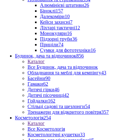
Алюмінієві штативи
26
Біноклі
157
Далекоміри
10
Кейси захисні
7
Ліхтарі тактичні
12
Монокуляри
16
Підзорні труби
36
Приціли
74
Сумки для фототехніки
16
Будинок, дача та відпочинок
856
Каталог
Все Будинок, дача та відпочинок
Обладнання та меблі для кемпінгу
43
Басейни
90
Гамаки
62
Дитячі гірки
46
Дитячі пісочниці
42
Гойдалки
162
Стільці садові та шезлонги
54
Тренажери для відкритого повітря
357
Косметологія
254
Каталог
Все Косметологія
Косметологічні кушетки
33