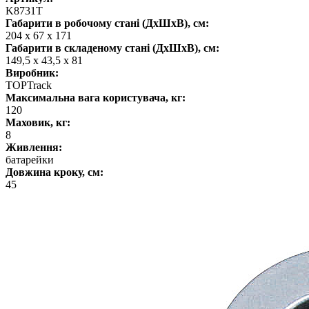
K8731T
Габарити в робочому стані (ДхШхВ), см:
204 х 67 х 171
Габарити в складеному стані (ДхШхВ), см:
149,5 х 43,5 х 81
Виробник:
TOPTrack
Максимальна вага користувача, кг:
120
Маховик, кг:
8
Живлення:
батарейки
Довжина кроку, см:
45