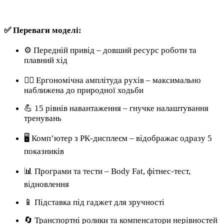
✅ Переваги моделі:
⚙️ Передній привід – довший ресурс роботи та
плавний хід
🏃‍♂️ Ергономічна амплітуда рухів – максимально
наближена до природної ходьби
💪 15 рівнів навантаження – гнучке налаштування
тренувань
🖥️ Комп’ютер з РК-дисплеєм – відображає одразу 5
показників
📊 Програми та тести – Body Fat, фітнес-тест,
відновлення
📱 Підставка під гаджет для зручності
🔄 Транспортні ролики та компенсатори нерівностей