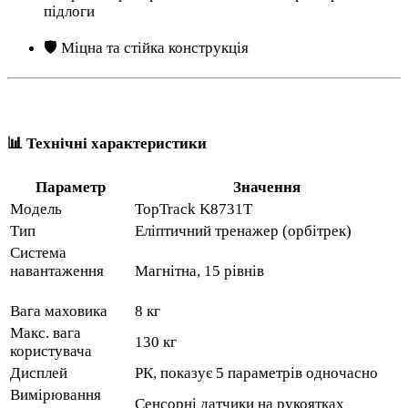
підлоги
🛡️ Міцна та стійка конструкція
📊 Технічні характеристики
Параметр
Значення
Модель
TopTrack K8731T
Тип
Еліптичний тренажер (орбітрек)
Система
навантаження
Магнітна, 15 рівнів
Вага маховика
8 кг
Макс. вага
130 кг
користувача
Дисплей
РК, показує 5 параметрів одночасно
Вимірювання
Сенсорні датчики на рукоятках