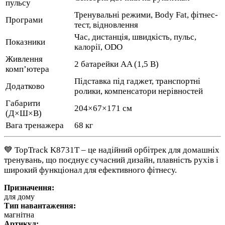
пульсу
Тренувальні режими, Body Fat, фітнес-
Програми
тест, відновлення
Час, дистанція, швидкість, пульс,
Показники
калорії, ODO
Живлення
2 батарейки AA (1,5 В)
комп’ютера
Підставка під гаджет, транспортні
Додатково
ролики, компенсатори нерівностей
Габарити
204×67×171 см
(Д×Ш×В)
Вага тренажера
68 кг
💙 TopTrack K8731T – це надійний орбітрек для домашніх
тренувань, що поєднує сучасний дизайн, плавність рухів і
широкий функціонал для ефективного фітнесу.
Призначення:
для дому
Тип навантаження:
магнітна
Артикул: