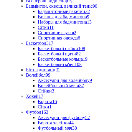
Все Ігрові види спорту
Бадмінтон, сквош, великий теніс
90
Бадминтонные ракетки
32
Воланы для бадминтона
9
Наборы для бадминтона
13
Сітки
11
Спортивне взуття
2
Спортивная одежда
6
Баскетбол
317
Баскетбольні стійки
108
Баскетбольні щити
82
Баскетбольные кольца
19
Баскетбольні м'ячі
108
Біг на дистанції
1
Волейбол
99
Аксесуари для волейболу
9
Волейбольный мячи
87
Стійки
3
Хокей
17
Ворота
16
Сітки
1
Футбол
163
Аксесуари для футболу
57
Ворота та сітки
44
Футбольный мяч
38