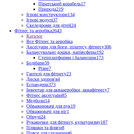
Піратський корабель
17
Природа
219
Ігрові конструктори
134
Ігрові модулі
37
Скеледроми для дітей
24
Фітнес та аеробіка
2643
Каталог
Все Фітнес та аеробіка
Аксесуари для йоги, пілатесу, фітнесу
306
Балансувальні дошки, напівсферы
192
Степплатформи і балансири
173
Бодібари
59
Різне
7
Гантелі для фітнесу
23
Диски здоров'я
4
Еспандери
373
Інвентар для аквааеробіки, аквафітнесу
7
Фітнес аксесуари
85
Медболи
14
Обважнювачі для рук
19
Обважювачі для ніг
1
Обручі
24
Рукавички для фітнесу, культуризму
187
Пляшки та фляги
8
Пояси для схуднення
6