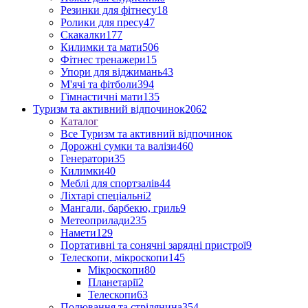
Резинки для фітнесу
18
Ролики для пресу
47
Скакалки
177
Килимки та мати
506
Фітнес тренажери
15
Упори для віджимань
43
М'ячі та фітболи
394
Гімнастичні мати
135
Туризм та активний відпочинок
2062
Каталог
Все Туризм та активний відпочинок
Дорожні сумки та валізи
460
Генератори
35
Килимки
40
Меблі для спортзалів
44
Ліхтарі спеціальні
2
Мангали, барбекю, гриль
9
Метеоприлади
235
Намети
129
Портативні та сонячні зарядні пристрої
9
Телескопи, мікроскопи
145
Мікроскопи
80
Планетарії
2
Телескопи
63
Полювання та стрілянина
354