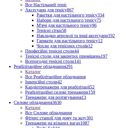
Все Настільний теніс
Аксесуари для тенісу
867
Ракетки для настільного тенісу
334
Набори для настільного тенісу
75
М'ячі для настільного тенісу
96
Тенісні сітки
58
Накладки аерозолі та інші аксесуари
192
Гармати для настільного тенісу
12
Чохли для тенісних столів
12
Професійні тенісні столи
44
Тенісні столи для закритих приміщень
197
Всепогодні тенісні столи
141
Реабілітаційне обладнання
291
Каталог
Все Реабілітаційне обладнання
Інверсійні столи
42
Кардіотренажери для реабілітації
52
Реабілітаційні силові тренажери
159
Тренажери для розтягування
13
Силове обладнання
3630
Каталог
Все Силове обладнання
Фітнес станції для дому та залу
301
Тренажери на вільних вагах
1087