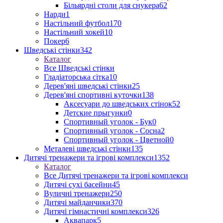
Більярдні столи для снукера
62
Нарди
1
Настільний футбол
170
Настільний хокей
10
Покер
6
Шведські стінки
342
Каталог
Все Шведські стінки
Гладіаторська сітка
10
Дерев'яні шведські стінки
25
Дерев'яні спортивні куточки
138
Аксесуари до шведських стінок
52
Детские прыгунки
0
Спортивный уголок - Бук
0
Спортивный уголок - Сосна
2
Спортивный уголок - Цветной
0
Металеві шведські стінки
135
Дитячі тренажери та ігрові комплекси
1352
Каталог
Все Дитячі тренажери та ігрові комплекси
Дитячі сухі басейни
45
Вуличні тренажери
250
Дитячі майданчики
370
Дитячі гімнастичні комплекси
326
Аквапарк
5