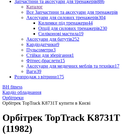
Запчастини та аксесуари для тренажерів
886
Каталог
Все Запчастини та аксесуари для тренажерів
Аксесуари для силових тренажерів
304
Килимки під тренажери
44
Опції для силових тренажерів
230
Силіконові мастила
19
Аксесуари для батутів
252
Кардіодатчики
9
Пульсометри
3
Стійки для зберігання
1
Фітнес-браслети
15
Аксесуари для медичних меблів та техніки
17
Ваги
39
Розпродаж з вітрини
175
BH fitness
Кардіо обладнання
Орбітреки
Орбітрек TopTrack K8731T купити в Києві
Орбітрек TopTrack K8731T
(11982)