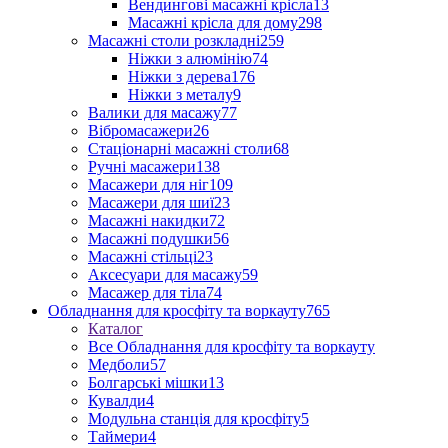
Вендингові масажні крісла
13
Масажні крісла для дому
298
Масажні столи розкладні
259
Ніжки з алюмінію
74
Ніжки з дерева
176
Ніжки з металу
9
Валики для масажу
77
Вібромасажери
26
Стаціонарні масажні столи
68
Ручні масажери
138
Масажери для ніг
109
Масажери для шиї
23
Масажні накидки
72
Масажні подушки
56
Масажні стільці
23
Аксесуари для масажу
59
Масажер для тіла
74
Обладнання для кросфіту та воркауту
765
Каталог
Все Обладнання для кросфіту та воркауту
Медболи
57
Болгарські мішки
13
Кувалди
4
Модульна станція для кросфіту
5
Таймери
4