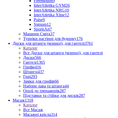
Freemotion
9
InterAtletika GYM
26
InterAtletika NRG
10
InterAtletika Xline
12
Pulse
9
Signum
12
SportsArt
7
Машини Сміта
37
Турніки настінні для будинку
176
Диски для штанги (млинці), для гантелі
3761
Каталог
Все Диски для штанги (млинці), для гантелі
Диски
566
Гантелі
1365
Грифи
416
Штанги
437
Гирі
293
Замки для грифів
66
Набори лава та штанга
44
Опції до тренажерів
287
Підставки та стійки для дисків
287
Масаж
1318
Каталог
Все Масаж
Масажні крісла
314