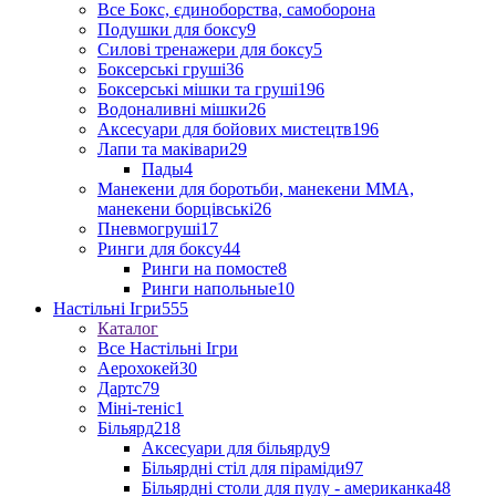
Все Бокс, єдиноборства, самоборона
Подушки для боксу
9
Силові тренажери для боксу
5
Боксерські груші
36
Боксерські мішки та груші
196
Водоналивні мішки
26
Аксесуари для бойових мистецтв
196
Лапи та маківари
29
Пады
4
Манекени для боротьби, манекени ММА,
манекени борцівські
26
Пневмогруші
17
Ринги для боксу
44
Ринги на помосте
8
Ринги напольные
10
Настільні Ігри
555
Каталог
Все Настільні Ігри
Аерохокей
30
Дартс
79
Міні-теніс
1
Більярд
218
Аксесуари для більярду
9
Більярдні стіл для піраміди
97
Більярдні столи для пулу - американка
48