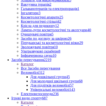
Апарати для мікродермабразії
5
Вакуумна терапія
2
Гальванотерапія та електропорація
1
Інгалятори
3
Косметологічні апарати
25
Косметологічні стільці
42
Крісла для педикюру
12
Лампи-лупи косметологічні та аксесуари
40
Очищувачі повітря
5
Засоби по догляду за шкірою
26
Перукарські та косметологічні візки
29
Зволожувачі повітря
10
Ультразвукові скрабери
8
Інфрачервона сауна
10
Засоби пересування
2219
Каталог
Все Засоби пересування
Веломобілі
312
Для дошкільної групи
45
Для молодшої шкільної групи
68
Для підлітків веломобілі
57
Універсальні веломобілі
143
Електровелосипеди
236
Ігрові види спорту
687
Каталог