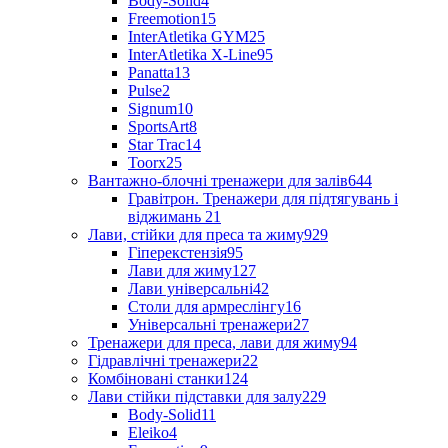
Body-Solid
4
Freemotion
15
InterAtletika GYM
25
InterAtletika X-Line
95
Panatta
13
Pulse
2
Signum
10
SportsArt
8
Star Trac
14
Toorx
25
Вантажно-блочні тренажери для залів
644
Гравітрон. Тренажери для підтягувань і
віджимань
21
Лави, стійки для преса та жиму
929
Гіперекстензія
95
Лави для жиму
127
Лави універсальні
42
Столи для армреслінгу
16
Універсальні тренажери
27
Тренажери для преса, лави для жиму
94
Гідравлічні тренажери
22
Комбіновані станки
124
Лави стійки підставки для залу
229
Body-Solid
11
Eleiko
4