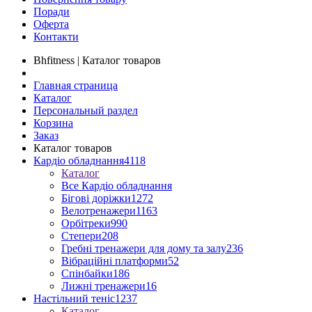
Поради
Оферта
Контакти
Bhfitness | Каталог товаров
Главная страница
Каталог
Персональный раздел
Корзина
Заказ
Каталог товаров
Кардіо обладнання
4118
Каталог
Все Кардіо обладнання
Бігові доріжки
1272
Велотренажери
1163
Орбітреки
990
Степери
208
Гребні тренажери для дому та залу
236
Вібраційні платформи
52
Спінбайки
186
Лижні тренажери
16
Настільний теніс
1237
Каталог