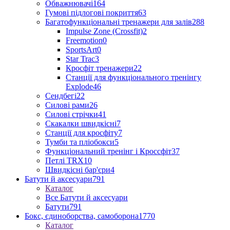
Обважнювачі
164
Гумові підлогові покриття
63
Багатофункціональні тренажери для залів
288
Impulse Zone (Crossfit)
2
Freemotion
0
SportsArt
0
Star Trac
3
Кросфіт тренажери
22
Станції для функціонального тренінгу
Explode
46
Сендбегі
22
Силові рами
26
Силові стрічки
41
Скакалки швидкісні
7
Станції для кросфіту
7
Тумби та пліобокси
5
Функціональний тренінг і Кроссфіт
37
Петлі TRX
10
Швидкісні бар'єри
4
Батути й аксесуари
791
Каталог
Все Батути й аксесуари
Батути
791
Бокс, єдиноборства, самоборона
1770
Каталог