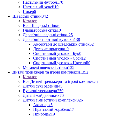
Настільний футбол
170
Настільний хокей
10
Покер
6
Шведські стінки
342
Каталог
Все Шведські стінки
Гладіаторська сітка
10
Дерев'яні шведські стінки
25
Дерев'яні спортивні куточки
138
Аксесуари до шведських стінок
52
Детские прыгунки
0
Спортивный уголок - Бук
0
Спортивный уголок - Сосна
2
Спортивный уголок - Цветной
0
Металеві шведські стінки
135
Дитячі тренажери та ігрові комплекси
1352
Каталог
Все Дитячі тренажери та ігрові комплекси
Дитячі сухі басейни
45
Вуличні тренажери
250
Дитячі майданчики
370
Дитячі гімнастичні комплекси
326
Аквапарк
5
Піратський корабель
17
Природа
219