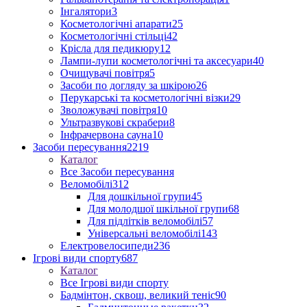
Інгалятори
3
Косметологічні апарати
25
Косметологічні стільці
42
Крісла для педикюру
12
Лампи-лупи косметологічні та аксесуари
40
Очищувачі повітря
5
Засоби по догляду за шкірою
26
Перукарські та косметологічні візки
29
Зволожувачі повітря
10
Ультразвукові скрабери
8
Інфрачервона сауна
10
Засоби пересування
2219
Каталог
Все Засоби пересування
Веломобілі
312
Для дошкільної групи
45
Для молодшої шкільної групи
68
Для підлітків веломобілі
57
Універсальні веломобілі
143
Електровелосипеди
236
Ігрові види спорту
687
Каталог
Все Ігрові види спорту
Бадмінтон, сквош, великий теніс
90