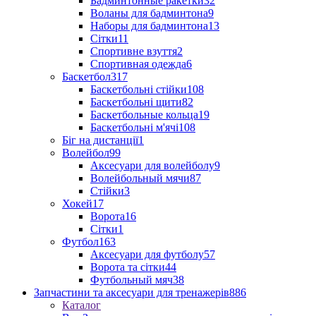
Бадминтонные ракетки
32
Воланы для бадминтона
9
Наборы для бадминтона
13
Сітки
11
Спортивне взуття
2
Спортивная одежда
6
Баскетбол
317
Баскетбольні стійки
108
Баскетбольні щити
82
Баскетбольные кольца
19
Баскетбольні м'ячі
108
Біг на дистанції
1
Волейбол
99
Аксесуари для волейболу
9
Волейбольный мячи
87
Стійки
3
Хокей
17
Ворота
16
Сітки
1
Футбол
163
Аксесуари для футболу
57
Ворота та сітки
44
Футбольный мяч
38
Запчастини та аксесуари для тренажерів
886
Каталог