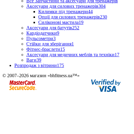
Все Запчастини та аксесуари для тренажерів
Аксесуари для силових тренажерів
304
Килимки під тренажери
44
Опції для силових тренажерів
230
Силіконові мастила
19
Аксесуари для батутів
252
Кардіодатчики
9
Пульсометри
3
Стійки для зберігання
1
Фітнес-браслети
15
Аксесуари для медичних меблів та техніки
17
Ваги
39
Розпродаж з вітрини
175
© 2007–2026 магазин «bhfitness.ua™»