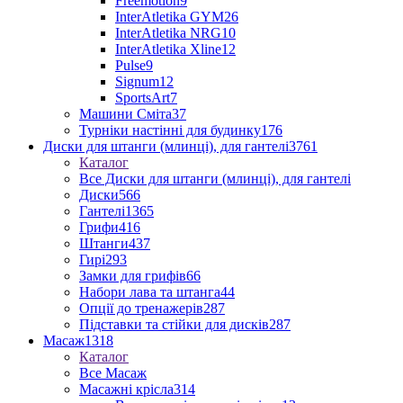
Freemotion
9
InterAtletika GYM
26
InterAtletika NRG
10
InterAtletika Xline
12
Pulse
9
Signum
12
SportsArt
7
Машини Сміта
37
Турніки настінні для будинку
176
Диски для штанги (млинці), для гантелі
3761
Каталог
Все Диски для штанги (млинці), для гантелі
Диски
566
Гантелі
1365
Грифи
416
Штанги
437
Гирі
293
Замки для грифів
66
Набори лава та штанга
44
Опції до тренажерів
287
Підставки та стійки для дисків
287
Масаж
1318
Каталог
Все Масаж
Масажні крісла
314