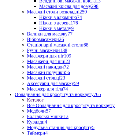
Вендингові масажні крісла
13
Масажні крісла для дому
298
Масажні столи розкладні
259
Ніжки з алюмінію
74
Ніжки з дерева
176
Ніжки з металу
9
Валики для масажу
77
Вібромасажери
26
Стаціонарні масажні столи
68
Ручні масажери
138
Масажери для ніг
109
Масажери для шиї
23
Масажні накидки
72
Масажні подушки
56
Масажні стільці
23
Аксесуари для масажу
59
Масажер для тіла
74
Обладнання для кросфіту та воркауту
765
Каталог
Все Обладнання для кросфіту та воркауту
Медболи
57
Болгарські мішки
13
Кувалди
4
Модульна станція для кросфіту
5
Таймери
4