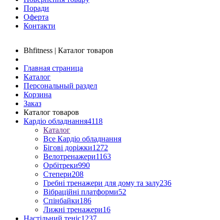
Поради
Оферта
Контакти
Bhfitness | Каталог товаров
Главная страница
Каталог
Персональный раздел
Корзина
Заказ
Каталог товаров
Кардіо обладнання
4118
Каталог
Все Кардіо обладнання
Бігові доріжки
1272
Велотренажери
1163
Орбітреки
990
Степери
208
Гребні тренажери для дому та залу
236
Вібраційні платформи
52
Спінбайки
186
Лижні тренажери
16
Настільний теніс
1237