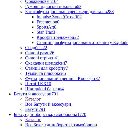
Обважнювачі
164
Гумові підлогові покриття
63
Багатофункціональні тренажери для залів
288
Impulse Zone (Crossfit)
2
Freemotion
0
SportsArt
0
Star Trac
3
Кросфіт тренажери
22
Станції для функціонального тренінгу Explod
Сендбегі
22
Силові рами
26
Силові стрічки
41
Скакалки швидкісні
7
Станції для кросфіту
7
Тумби та пліобокси
5
Функціональний тренінг і Кроссфіт
37
Петлі TRX
10
Швидкісні бар'єри
4
Батути й аксесуари
791
Каталог
Все Батути й аксесуари
Батути
791
Бокс, єдиноборства, самоборона
1770
Каталог
Все Бокс, єдиноборства, самоборона