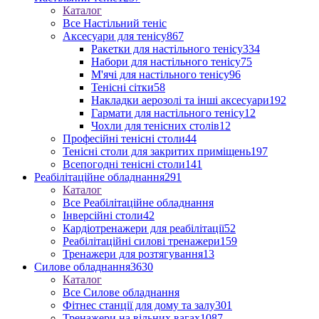
Каталог
Все Настільний теніс
Аксесуари для тенісу
867
Ракетки для настільного тенісу
334
Набори для настільного тенісу
75
М'ячі для настільного тенісу
96
Тенісні сітки
58
Накладки аерозолі та інші аксесуари
192
Гармати для настільного тенісу
12
Чохли для тенісних столів
12
Професійні тенісні столи
44
Тенісні столи для закритих приміщень
197
Всепогодні тенісні столи
141
Реабілітаційне обладнання
291
Каталог
Все Реабілітаційне обладнання
Інверсійні столи
42
Кардіотренажери для реабілітації
52
Реабілітаційні силові тренажери
159
Тренажери для розтягування
13
Силове обладнання
3630
Каталог
Все Силове обладнання
Фітнес станції для дому та залу
301
Тренажери на вільних вагах
1087