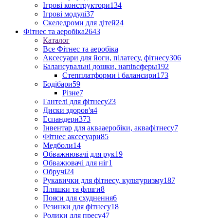
Ігрові конструктори
134
Ігрові модулі
37
Скеледроми для дітей
24
Фітнес та аеробіка
2643
Каталог
Все Фітнес та аеробіка
Аксесуари для йоги, пілатесу, фітнесу
306
Балансувальні дошки, напівсферы
192
Степплатформи і балансири
173
Бодібари
59
Різне
7
Гантелі для фітнесу
23
Диски здоров'я
4
Еспандери
373
Інвентар для аквааеробіки, аквафітнесу
7
Фітнес аксесуари
85
Медболи
14
Обважнювачі для рук
19
Обважювачі для ніг
1
Обручі
24
Рукавички для фітнесу, культуризму
187
Пляшки та фляги
8
Пояси для схуднення
6
Резинки для фітнесу
18
Ролики для пресу
47