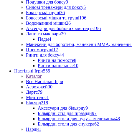
Подушки для боксу
9
Силові тренажери для боксу
5
Боксерські груші
36
Боксерські мішки та груші
196
Водоналивні мішки
26
Аксесуари для бойових мистецтв
196
Лапи та маківари
29
Пады
4
Манекени для боротьби, манекени ММА, манекени 
Пневмогруші
17
Ринги для боксу
44
Ринги на помосте
8
Ринги напольные
10
Настільні Ігри
555
Каталог
Все Настільні Ігри
Аерохокей
30
Дартс
79
Міні-теніс
1
Більярд
218
Аксесуари для більярду
9
Більярдні стіл для піраміди
97
Більярдні столи для пулу - американка
48
Більярдні столи для снукера
62
Нарди
1