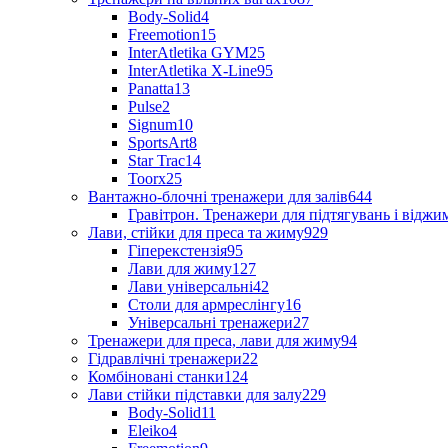
Body-Solid
4
Freemotion
15
InterAtletika GYM
25
InterAtletika X-Line
95
Panatta
13
Pulse
2
Signum
10
SportsArt
8
Star Trac
14
Toorx
25
Вантажно-блочні тренажери для залів
644
Гравітрон. Тренажери для підтягувань і відж
Лави, стійки для преса та жиму
929
Гіперекстензія
95
Лави для жиму
127
Лави універсальні
42
Столи для армреслінгу
16
Універсальні тренажери
27
Тренажери для преса, лави для жиму
94
Гідравлічні тренажери
22
Комбіновані станки
124
Лави стійки підставки для залу
229
Body-Solid
11
Eleiko
4