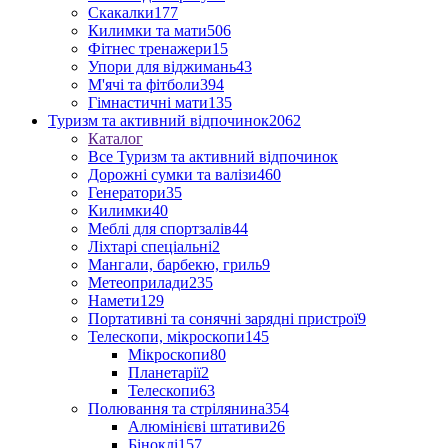
Скакалки
177
Килимки та мати
506
Фітнес тренажери
15
Упори для віджимань
43
М'ячі та фітболи
394
Гімнастичні мати
135
Туризм та активний відпочинок
2062
Каталог
Все Туризм та активний відпочинок
Дорожні сумки та валізи
460
Генератори
35
Килимки
40
Меблі для спортзалів
44
Ліхтарі спеціальні
2
Мангали, барбекю, гриль
9
Метеоприлади
235
Намети
129
Портативні та сонячні зарядні пристрої
9
Телескопи, мікроскопи
145
Мікроскопи
80
Планетарії
2
Телескопи
63
Полювання та стрілянина
354
Алюмінієві штативи
26
Біноклі
157