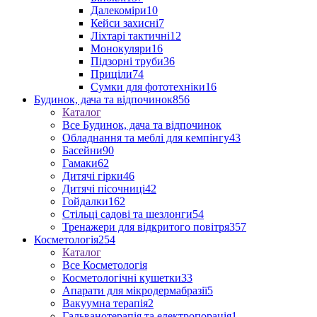
Далекоміри
10
Кейси захисні
7
Ліхтарі тактичні
12
Монокуляри
16
Підзорні труби
36
Приціли
74
Сумки для фототехніки
16
Будинок, дача та відпочинок
856
Каталог
Все Будинок, дача та відпочинок
Обладнання та меблі для кемпінгу
43
Басейни
90
Гамаки
62
Дитячі гірки
46
Дитячі пісочниці
42
Гойдалки
162
Стільці садові та шезлонги
54
Тренажери для відкритого повітря
357
Косметологія
254
Каталог
Все Косметологія
Косметологічні кушетки
33
Апарати для мікродермабразії
5
Вакуумна терапія
2
Гальванотерапія та електропорація
1