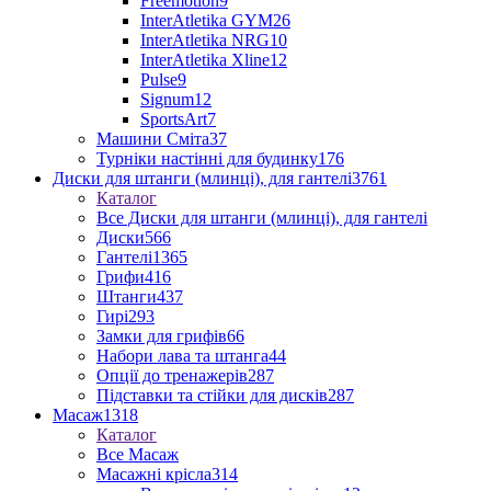
Freemotion
9
InterAtletika GYM
26
InterAtletika NRG
10
InterAtletika Xline
12
Pulse
9
Signum
12
SportsArt
7
Машини Сміта
37
Турніки настінні для будинку
176
Диски для штанги (млинці), для гантелі
3761
Каталог
Все Диски для штанги (млинці), для гантелі
Диски
566
Гантелі
1365
Грифи
416
Штанги
437
Гирі
293
Замки для грифів
66
Набори лава та штанга
44
Опції до тренажерів
287
Підставки та стійки для дисків
287
Масаж
1318
Каталог
Все Масаж
Масажні крісла
314