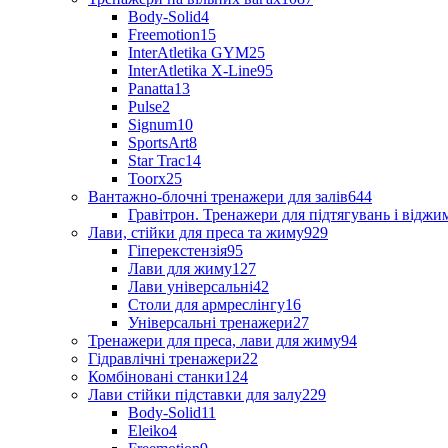
Body-Solid
4
Freemotion
15
InterAtletika GYM
25
InterAtletika X-Line
95
Panatta
13
Pulse
2
Signum
10
SportsArt
8
Star Trac
14
Toorx
25
Вантажно-блочні тренажери для залів
644
Гравітрон. Тренажери для підтягувань і відж
Лави, стійки для преса та жиму
929
Гіперекстензія
95
Лави для жиму
127
Лави універсальні
42
Столи для армреслінгу
16
Універсальні тренажери
27
Тренажери для преса, лави для жиму
94
Гідравлічні тренажери
22
Комбіновані станки
124
Лави стійки підставки для залу
229
Body-Solid
11
Eleiko
4