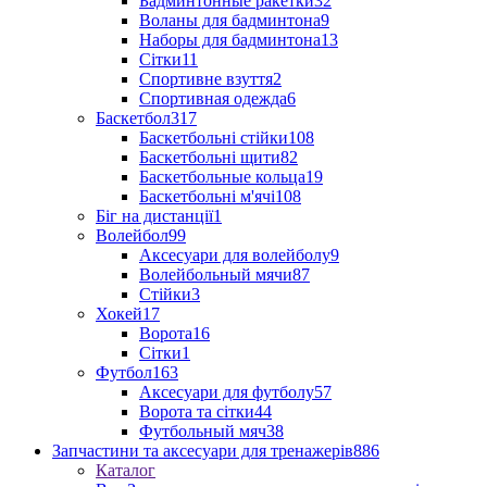
Бадминтонные ракетки
32
Воланы для бадминтона
9
Наборы для бадминтона
13
Сітки
11
Спортивне взуття
2
Спортивная одежда
6
Баскетбол
317
Баскетбольні стійки
108
Баскетбольні щити
82
Баскетбольные кольца
19
Баскетбольні м'ячі
108
Біг на дистанції
1
Волейбол
99
Аксесуари для волейболу
9
Волейбольный мячи
87
Стійки
3
Хокей
17
Ворота
16
Сітки
1
Футбол
163
Аксесуари для футболу
57
Ворота та сітки
44
Футбольный мяч
38
Запчастини та аксесуари для тренажерів
886
Каталог