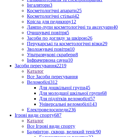
Інгалятори
3
Косметологічні апарати
25
Косметологічні стільці
42
Крісла для педикюру
12
Лампи-лупи косметологічні та аксесуари
40
Очищувачі повітря
5
Засоби по догляду за шкірою
26
Перукарські та косметологічні візки
29
Зволожувачі повітря
10
Ультразвукові скрабери
8
Інфрачервона сауна
10
Засоби пересування
2219
Каталог
Все Засоби пересування
Веломобілі
312
Для дошкільної групи
45
Для молодшої шкільної групи
68
Для підлітків веломобілі
57
Універсальні веломобілі
143
Електровелосипеди
236
Ігрові види спорту
687
Каталог
Все Ігрові види спорту
Бадмінтон, сквош, великий теніс
90