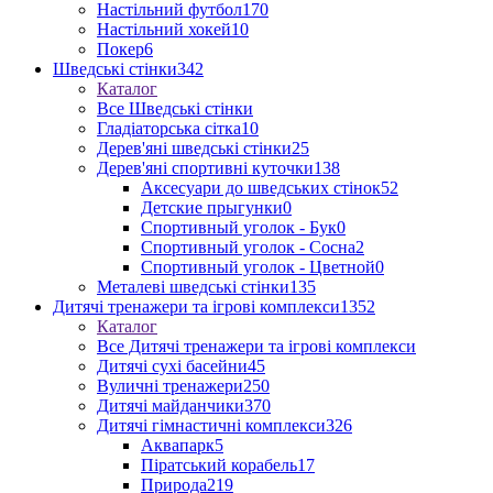
Настільний футбол
170
Настільний хокей
10
Покер
6
Шведські стінки
342
Каталог
Все Шведські стінки
Гладіаторська сітка
10
Дерев'яні шведські стінки
25
Дерев'яні спортивні куточки
138
Аксесуари до шведських стінок
52
Детские прыгунки
0
Спортивный уголок - Бук
0
Спортивный уголок - Сосна
2
Спортивный уголок - Цветной
0
Металеві шведські стінки
135
Дитячі тренажери та ігрові комплекси
1352
Каталог
Все Дитячі тренажери та ігрові комплекси
Дитячі сухі басейни
45
Вуличні тренажери
250
Дитячі майданчики
370
Дитячі гімнастичні комплекси
326
Аквапарк
5
Піратський корабель
17
Природа
219