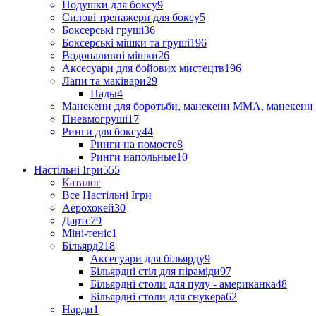
Подушки для боксу
9
Силові тренажери для боксу
5
Боксерські груші
36
Боксерські мішки та груші
196
Водоналивні мішки
26
Аксесуари для бойових мистецтв
196
Лапи та маківари
29
Пады
4
Манекени для боротьби, манекени ММА, манекени 
Пневмогруші
17
Ринги для боксу
44
Ринги на помосте
8
Ринги напольные
10
Настільні Ігри
555
Каталог
Все Настільні Ігри
Аерохокей
30
Дартс
79
Міні-теніс
1
Більярд
218
Аксесуари для більярду
9
Більярдні стіл для піраміди
97
Більярдні столи для пулу - американка
48
Більярдні столи для снукера
62
Нарди
1