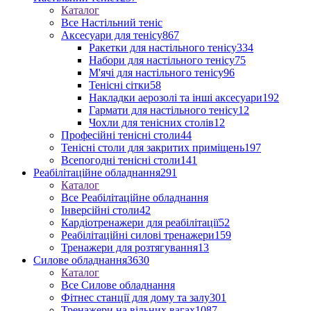
Каталог
Все Настільний теніс
Аксесуари для тенісу
867
Ракетки для настільного тенісу
334
Набори для настільного тенісу
75
М'ячі для настільного тенісу
96
Тенісні сітки
58
Накладки аерозолі та інші аксесуари
192
Гармати для настільного тенісу
12
Чохли для тенісних столів
12
Професійні тенісні столи
44
Тенісні столи для закритих приміщень
197
Всепогодні тенісні столи
141
Реабілітаційне обладнання
291
Каталог
Все Реабілітаційне обладнання
Інверсійні столи
42
Кардіотренажери для реабілітації
52
Реабілітаційні силові тренажери
159
Тренажери для розтягування
13
Силове обладнання
3630
Каталог
Все Силове обладнання
Фітнес станції для дому та залу
301
Тренажери на вільних вагах
1087