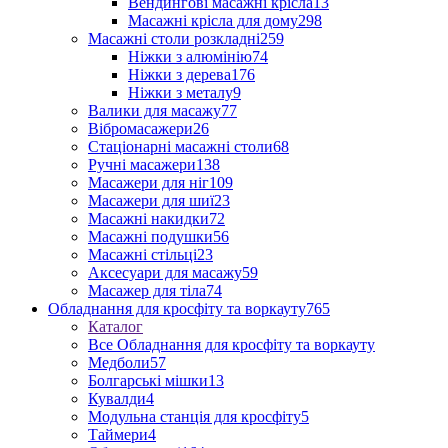
Вендингові масажні крісла
13
Масажні крісла для дому
298
Масажні столи розкладні
259
Ніжки з алюмінію
74
Ніжки з дерева
176
Ніжки з металу
9
Валики для масажу
77
Вібромасажери
26
Стаціонарні масажні столи
68
Ручні масажери
138
Масажери для ніг
109
Масажери для шиї
23
Масажні накидки
72
Масажні подушки
56
Масажні стільці
23
Аксесуари для масажу
59
Масажер для тіла
74
Обладнання для кросфіту та воркауту
765
Каталог
Все Обладнання для кросфіту та воркауту
Медболи
57
Болгарські мішки
13
Кувалди
4
Модульна станція для кросфіту
5
Таймери
4