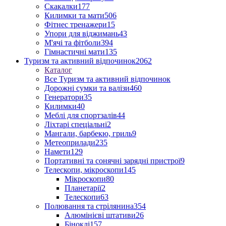
Скакалки
177
Килимки та мати
506
Фітнес тренажери
15
Упори для віджимань
43
М'ячі та фітболи
394
Гімнастичні мати
135
Туризм та активний відпочинок
2062
Каталог
Все Туризм та активний відпочинок
Дорожні сумки та валізи
460
Генератори
35
Килимки
40
Меблі для спортзалів
44
Ліхтарі спеціальні
2
Мангали, барбекю, гриль
9
Метеоприлади
235
Намети
129
Портативні та сонячні зарядні пристрої
9
Телескопи, мікроскопи
145
Мікроскопи
80
Планетарії
2
Телескопи
63
Полювання та стрілянина
354
Алюмінієві штативи
26
Біноклі
157