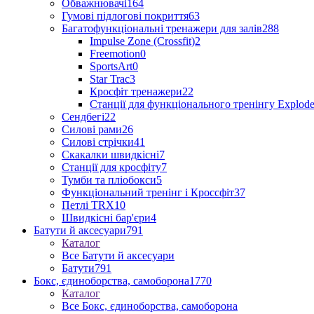
Обважнювачі
164
Гумові підлогові покриття
63
Багатофункціональні тренажери для залів
288
Impulse Zone (Crossfit)
2
Freemotion
0
SportsArt
0
Star Trac
3
Кросфіт тренажери
22
Станції для функціонального тренінгу Explod
Сендбегі
22
Силові рами
26
Силові стрічки
41
Скакалки швидкісні
7
Станції для кросфіту
7
Тумби та пліобокси
5
Функціональний тренінг і Кроссфіт
37
Петлі TRX
10
Швидкісні бар'єри
4
Батути й аксесуари
791
Каталог
Все Батути й аксесуари
Батути
791
Бокс, єдиноборства, самоборона
1770
Каталог
Все Бокс, єдиноборства, самоборона