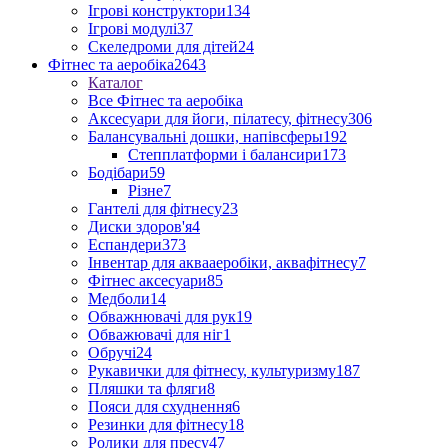
Ігрові конструктори
134
Ігрові модулі
37
Скеледроми для дітей
24
Фітнес та аеробіка
2643
Каталог
Все Фітнес та аеробіка
Аксесуари для йоги, пілатесу, фітнесу
306
Балансувальні дошки, напівсферы
192
Степплатформи і балансири
173
Бодібари
59
Різне
7
Гантелі для фітнесу
23
Диски здоров'я
4
Еспандери
373
Інвентар для аквааеробіки, аквафітнесу
7
Фітнес аксесуари
85
Медболи
14
Обважнювачі для рук
19
Обважювачі для ніг
1
Обручі
24
Рукавички для фітнесу, культуризму
187
Пляшки та фляги
8
Пояси для схуднення
6
Резинки для фітнесу
18
Ролики для пресу
47