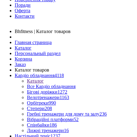
Поради
Оферта
Контакти
Bhfitness | Каталог товаров
Главная страница
Каталог
Персональный раздел
Корзина
Заказ
Каталог товаров
Кардіо обладнання
4118
Каталог
Все Кардіо обладнання
Бігові доріжки
1272
Велотренажери
1163
Орбітреки
990
Степери
208
Гребні тренажери для дому та залу
236
Вібраційні платформи
52
Спінбайки
186
Лижні тренажери
16
Настільний теніс
1237