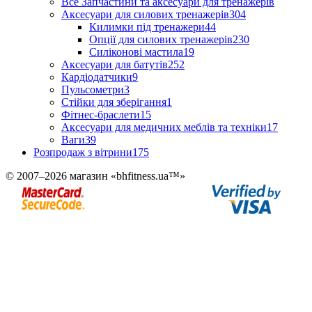
Все Запчастини та аксесуари для тренажерів
Аксесуари для силових тренажерів
304
Килимки під тренажери
44
Опції для силових тренажерів
230
Силіконові мастила
19
Аксесуари для батутів
252
Кардіодатчики
9
Пульсометри
3
Стійки для зберігання
1
Фітнес-браслети
15
Аксесуари для медичних меблів та техніки
17
Ваги
39
Розпродаж з вітрини
175
© 2007–2026 магазин «bhfitness.ua™»