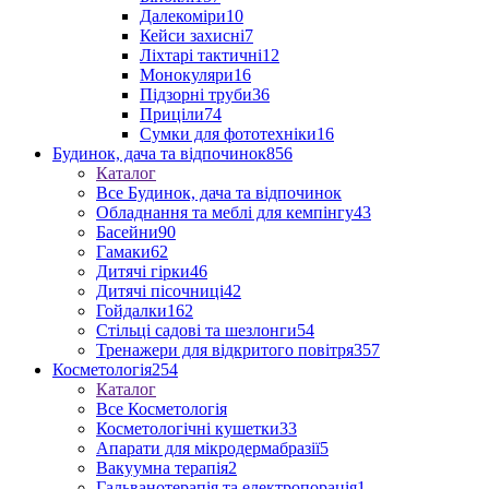
Далекоміри
10
Кейси захисні
7
Ліхтарі тактичні
12
Монокуляри
16
Підзорні труби
36
Приціли
74
Сумки для фототехніки
16
Будинок, дача та відпочинок
856
Каталог
Все Будинок, дача та відпочинок
Обладнання та меблі для кемпінгу
43
Басейни
90
Гамаки
62
Дитячі гірки
46
Дитячі пісочниці
42
Гойдалки
162
Стільці садові та шезлонги
54
Тренажери для відкритого повітря
357
Косметологія
254
Каталог
Все Косметологія
Косметологічні кушетки
33
Апарати для мікродермабразії
5
Вакуумна терапія
2
Гальванотерапія та електропорація
1