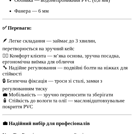
Оббивка — водонепроникний PVC (0,8 мм)
Фанера — 6 мм
✅ Переваги:
🪶 Легке складання — займає до 3 хвилин,
перетворюється на зручний кейс
🧘‍♀️ Комфорт клієнта — м’яка основа, зручна посадка,
ергономічна виїмка для обличчя
🔧 Надійне регулювання — подвійні болти на ніжках для
стійкості
🔒 Безпечна фіксація — троси зі сталі, замки з
регулюванням тиску
💼 Мобільність — зручно переносити та зберігати
🧴 Стійкість до вологи та олії — масловідштовхувальне
покриття PVC
💼 Надійний вибір для професіоналів