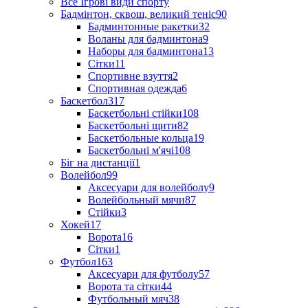
Все Ігрові види спорту
Бадмінтон, сквош, великий теніс
90
Бадминтонные ракетки
32
Воланы для бадминтона
9
Наборы для бадминтона
13
Сітки
11
Спортивне взуття
2
Спортивная одежда
6
Баскетбол
317
Баскетбольні стійки
108
Баскетбольні щити
82
Баскетбольные кольца
19
Баскетбольні м'ячі
108
Біг на дистанції
1
Волейбол
99
Аксесуари для волейболу
9
Волейбольный мячи
87
Стійки
3
Хокей
17
Ворота
16
Сітки
1
Футбол
163
Аксесуари для футболу
57
Ворота та сітки
44
Футбольный мяч
38