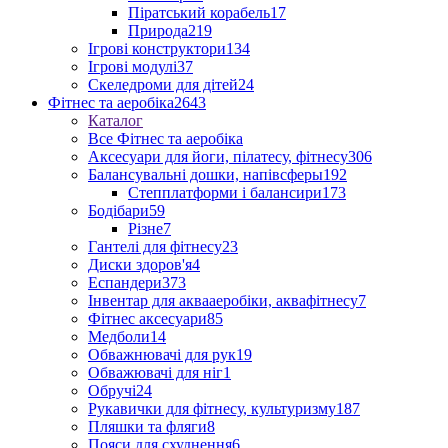
Піратський корабель
17
Природа
219
Ігрові конструктори
134
Ігрові модулі
37
Скеледроми для дітей
24
Фітнес та аеробіка
2643
Каталог
Все Фітнес та аеробіка
Аксесуари для йоги, пілатесу, фітнесу
306
Балансувальні дошки, напівсферы
192
Степплатформи і балансири
173
Бодібари
59
Різне
7
Гантелі для фітнесу
23
Диски здоров'я
4
Еспандери
373
Інвентар для аквааеробіки, аквафітнесу
7
Фітнес аксесуари
85
Медболи
14
Обважнювачі для рук
19
Обважювачі для ніг
1
Обручі
24
Рукавички для фітнесу, культуризму
187
Пляшки та фляги
8
Пояси для схуднення
6