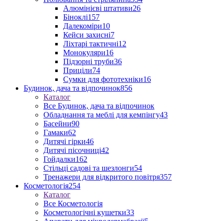
Алюмінієві штативи
26
Біноклі
157
Далекоміри
10
Кейси захисні
7
Ліхтарі тактичні
12
Монокуляри
16
Підзорні труби
36
Приціли
74
Сумки для фототехніки
16
Будинок, дача та відпочинок
856
Каталог
Все Будинок, дача та відпочинок
Обладнання та меблі для кемпінгу
43
Басейни
90
Гамаки
62
Дитячі гірки
46
Дитячі пісочниці
42
Гойдалки
162
Стільці садові та шезлонги
54
Тренажери для відкритого повітря
357
Косметологія
254
Каталог
Все Косметологія
Косметологічні кушетки
33