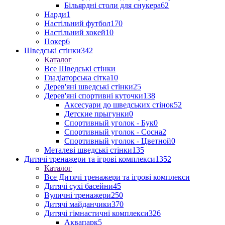
Більярдні столи для снукера
62
Нарди
1
Настільний футбол
170
Настільний хокей
10
Покер
6
Шведські стінки
342
Каталог
Все Шведські стінки
Гладіаторська сітка
10
Дерев'яні шведські стінки
25
Дерев'яні спортивні куточки
138
Аксесуари до шведських стінок
52
Детские прыгунки
0
Спортивный уголок - Бук
0
Спортивный уголок - Сосна
2
Спортивный уголок - Цветной
0
Металеві шведські стінки
135
Дитячі тренажери та ігрові комплекси
1352
Каталог
Все Дитячі тренажери та ігрові комплекси
Дитячі сухі басейни
45
Вуличні тренажери
250
Дитячі майданчики
370
Дитячі гімнастичні комплекси
326
Аквапарк
5