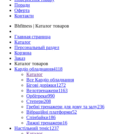
Поради
Оферта
Контакти
Bhfitness | Каталог товаров
Главная страница
Каталог
Персональный раздел
Корзина
Заказ
Каталог товаров
Кардіо обладнання
4118
Каталог
Все Кардіо обладнання
Бігові доріжки
1272
Велотренажери
1163
Орбітреки
990
Степери
208
Гребні тренажери для дому та залу
236
Вібраційні платформи
52
Спінбайки
186
Лижні тренажери
16
Настільний теніс
1237
Каталог