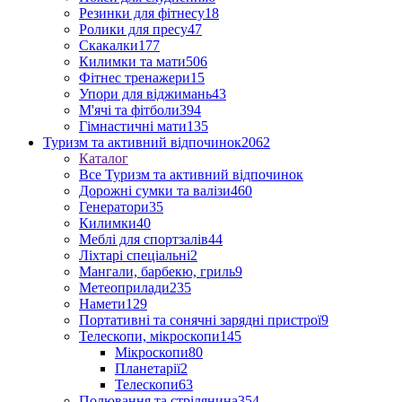
Резинки для фітнесу
18
Ролики для пресу
47
Скакалки
177
Килимки та мати
506
Фітнес тренажери
15
Упори для віджимань
43
М'ячі та фітболи
394
Гімнастичні мати
135
Туризм та активний відпочинок
2062
Каталог
Все Туризм та активний відпочинок
Дорожні сумки та валізи
460
Генератори
35
Килимки
40
Меблі для спортзалів
44
Ліхтарі спеціальні
2
Мангали, барбекю, гриль
9
Метеоприлади
235
Намети
129
Портативні та сонячні зарядні пристрої
9
Телескопи, мікроскопи
145
Мікроскопи
80
Планетарії
2
Телескопи
63
Полювання та стрілянина
354