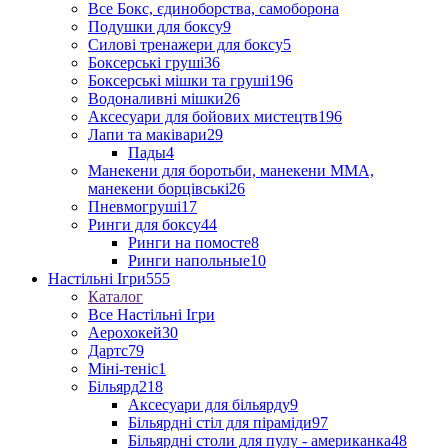
Все Бокс, єдиноборства, самоборона
Подушки для боксу
9
Силові тренажери для боксу
5
Боксерські груші
36
Боксерські мішки та груші
196
Водоналивні мішки
26
Аксесуари для бойових мистецтв
196
Лапи та маківари
29
Пады
4
Манекени для боротьби, манекени ММА,
манекени борцівські
26
Пневмогруші
17
Ринги для боксу
44
Ринги на помосте
8
Ринги напольные
10
Настільні Ігри
555
Каталог
Все Настільні Ігри
Аерохокей
30
Дартс
79
Міні-теніс
1
Більярд
218
Аксесуари для більярду
9
Більярдні стіл для піраміди
97
Більярдні столи для пулу - американка
48