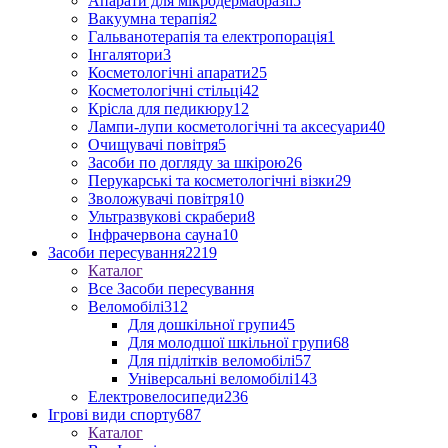
Апарати для мікродермабразії
5
Вакуумна терапія
2
Гальванотерапія та електропорація
1
Інгалятори
3
Косметологічні апарати
25
Косметологічні стільці
42
Крісла для педикюру
12
Лампи-лупи косметологічні та аксесуари
40
Очищувачі повітря
5
Засоби по догляду за шкірою
26
Перукарські та косметологічні візки
29
Зволожувачі повітря
10
Ультразвукові скрабери
8
Інфрачервона сауна
10
Засоби пересування
2219
Каталог
Все Засоби пересування
Веломобілі
312
Для дошкільної групи
45
Для молодшої шкільної групи
68
Для підлітків веломобілі
57
Універсальні веломобілі
143
Електровелосипеди
236
Ігрові види спорту
687
Каталог