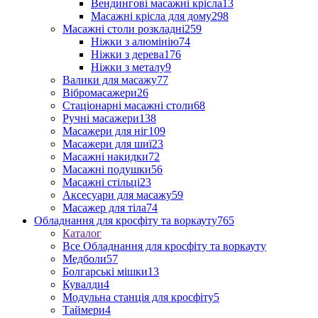
Вендингові масажні крісла
13
Масажні крісла для дому
298
Масажні столи розкладні
259
Ніжки з алюмінію
74
Ніжки з дерева
176
Ніжки з металу
9
Валики для масажу
77
Вібромасажери
26
Стаціонарні масажні столи
68
Ручні масажери
138
Масажери для ніг
109
Масажери для шиї
23
Масажні накидки
72
Масажні подушки
56
Масажні стільці
23
Аксесуари для масажу
59
Масажер для тіла
74
Обладнання для кросфіту та воркауту
765
Каталог
Все Обладнання для кросфіту та воркауту
Медболи
57
Болгарські мішки
13
Кувалди
4
Модульна станція для кросфіту
5
Таймери
4