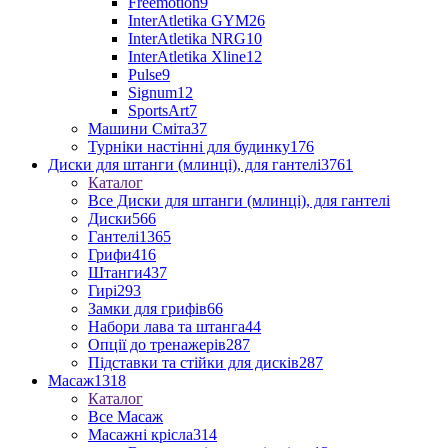
Freemotion
9
InterAtletika GYM
26
InterAtletika NRG
10
InterAtletika Xline
12
Pulse
9
Signum
12
SportsArt
7
Машини Сміта
37
Турніки настінні для будинку
176
Диски для штанги (млинці), для гантелі
3761
Каталог
Все Диски для штанги (млинці), для гантелі
Диски
566
Гантелі
1365
Грифи
416
Штанги
437
Гирі
293
Замки для грифів
66
Набори лава та штанга
44
Опції до тренажерів
287
Підставки та стійки для дисків
287
Масаж
1318
Каталог
Все Масаж
Масажні крісла
314