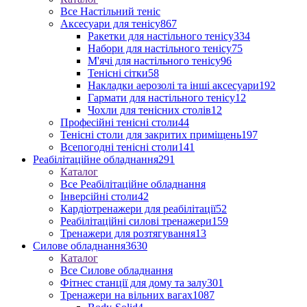
Все Настільний теніс
Аксесуари для тенісу
867
Ракетки для настільного тенісу
334
Набори для настільного тенісу
75
М'ячі для настільного тенісу
96
Тенісні сітки
58
Накладки аерозолі та інші аксесуари
192
Гармати для настільного тенісу
12
Чохли для тенісних столів
12
Професійні тенісні столи
44
Тенісні столи для закритих приміщень
197
Всепогодні тенісні столи
141
Реабілітаційне обладнання
291
Каталог
Все Реабілітаційне обладнання
Інверсійні столи
42
Кардіотренажери для реабілітації
52
Реабілітаційні силові тренажери
159
Тренажери для розтягування
13
Силове обладнання
3630
Каталог
Все Силове обладнання
Фітнес станції для дому та залу
301
Тренажери на вільних вагах
1087