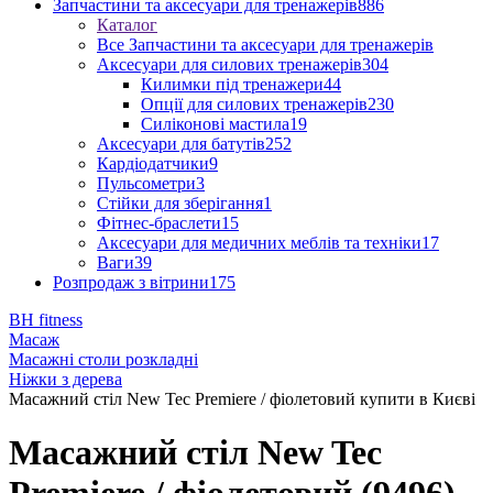
Запчастини та аксесуари для тренажерів
886
Каталог
Все Запчастини та аксесуари для тренажерів
Аксесуари для силових тренажерів
304
Килимки під тренажери
44
Опції для силових тренажерів
230
Силіконові мастила
19
Аксесуари для батутів
252
Кардіодатчики
9
Пульсометри
3
Стійки для зберігання
1
Фітнес-браслети
15
Аксесуари для медичних меблів та техніки
17
Ваги
39
Розпродаж з вітрини
175
BH fitness
Масаж
Масажні столи розкладні
Ніжки з дерева
Масажний стіл New Tec Premiere / фіолетовий купити в Києві
Масажний стіл New Tec