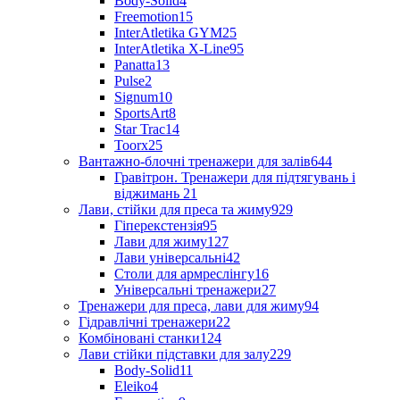
Body-Solid
4
Freemotion
15
InterAtletika GYM
25
InterAtletika X-Line
95
Panatta
13
Pulse
2
Signum
10
SportsArt
8
Star Trac
14
Toorx
25
Вантажно-блочні тренажери для залів
644
Гравітрон. Тренажери для підтягувань і
віджимань
21
Лави, стійки для преса та жиму
929
Гіперекстензія
95
Лави для жиму
127
Лави універсальні
42
Столи для армреслінгу
16
Універсальні тренажери
27
Тренажери для преса, лави для жиму
94
Гідравлічні тренажери
22
Комбіновані станки
124
Лави стійки підставки для залу
229
Body-Solid
11
Eleiko
4