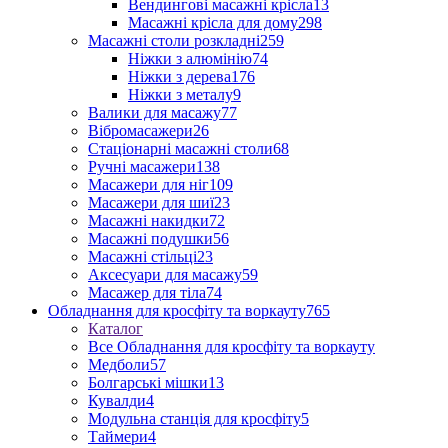
Вендингові масажні крісла
13
Масажні крісла для дому
298
Масажні столи розкладні
259
Ніжки з алюмінію
74
Ніжки з дерева
176
Ніжки з металу
9
Валики для масажу
77
Вібромасажери
26
Стаціонарні масажні столи
68
Ручні масажери
138
Масажери для ніг
109
Масажери для шиї
23
Масажні накидки
72
Масажні подушки
56
Масажні стільці
23
Аксесуари для масажу
59
Масажер для тіла
74
Обладнання для кросфіту та воркауту
765
Каталог
Все Обладнання для кросфіту та воркауту
Медболи
57
Болгарські мішки
13
Кувалди
4
Модульна станція для кросфіту
5
Таймери
4