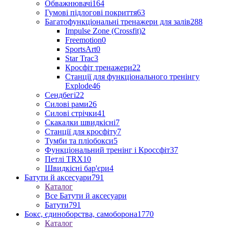
Обважнювачі
164
Гумові підлогові покриття
63
Багатофункціональні тренажери для залів
288
Impulse Zone (Crossfit)
2
Freemotion
0
SportsArt
0
Star Trac
3
Кросфіт тренажери
22
Станції для функціонального тренінгу
Explode
46
Сендбегі
22
Силові рами
26
Силові стрічки
41
Скакалки швидкісні
7
Станції для кросфіту
7
Тумби та пліобокси
5
Функціональний тренінг і Кроссфіт
37
Петлі TRX
10
Швидкісні бар'єри
4
Батути й аксесуари
791
Каталог
Все Батути й аксесуари
Батути
791
Бокс, єдиноборства, самоборона
1770
Каталог