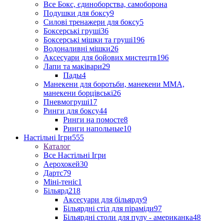
Все Бокс, єдиноборства, самоборона
Подушки для боксу
9
Силові тренажери для боксу
5
Боксерські груші
36
Боксерські мішки та груші
196
Водоналивні мішки
26
Аксесуари для бойових мистецтв
196
Лапи та маківари
29
Пады
4
Манекени для боротьби, манекени ММА,
манекени борцівські
26
Пневмогруші
17
Ринги для боксу
44
Ринги на помосте
8
Ринги напольные
10
Настільні Ігри
555
Каталог
Все Настільні Ігри
Аерохокей
30
Дартс
79
Міні-теніс
1
Більярд
218
Аксесуари для більярду
9
Більярдні стіл для піраміди
97
Більярдні столи для пулу - американка
48