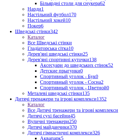
Більярдні столи для снукера
62
Нарди
1
Настільний футбол
170
Настільний хокей
10
Покер
6
Шведські стінки
342
Каталог
Все Шведські стінки
Гладіаторська сітка
10
Дерев'яні шведські стінки
25
Дерев'яні спортивні куточки
138
Аксесуари до шведських стінок
52
Детские прыгунки
0
Спортивный уголок - Бук
0
Спортивный уголок - Сосна
2
Спортивный уголок - Цветной
0
Металеві шведські стінки
135
Дитячі тренажери та ігрові комплекси
1352
Каталог
Все Дитячі тренажери та ігрові комплекси
Дитячі сухі басейни
45
Вуличні тренажери
250
Дитячі майданчики
370
Дитячі гімнастичні комплекси
326
Аквапарк
5