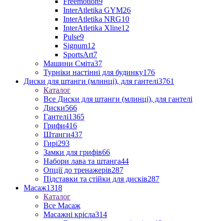
Freemotion
9
InterAtletika GYM
26
InterAtletika NRG
10
InterAtletika Xline
12
Pulse
9
Signum
12
SportsArt
7
Машини Сміта
37
Турніки настінні для будинку
176
Диски для штанги (млинці), для гантелі
3761
Каталог
Все Диски для штанги (млинці), для гантелі
Диски
566
Гантелі
1365
Грифи
416
Штанги
437
Гирі
293
Замки для грифів
66
Набори лава та штанга
44
Опції до тренажерів
287
Підставки та стійки для дисків
287
Масаж
1318
Каталог
Все Масаж
Масажні крісла
314