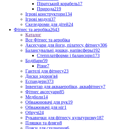
Піратський корабель
17
Природа
219
Ігрові конструктори
134
Ігрові модулі
37
Скеледроми для дітей
24
Фітнес та аеробіка
2643
Каталог
Все Фітнес та аеробіка
Аксесуари для йоги, пілатесу, фітнесу
306
Балансувальні дошки, напівсферы
192
Степплатформи і балансири
173
Бодібари
59
Різне
7
Гантелі для фітнесу
23
Диски здоров'я
4
Еспандери
373
Інвентар для аквааеробіки, аквафітнесу
7
Фітнес аксесуари
85
Медболи
14
Обважнювачі для рук
19
Обважювачі для ніг
1
Обручі
24
Рукавички для фітнесу, культуризму
187
Пляшки та фляги
8
Пояси для схуднення
6