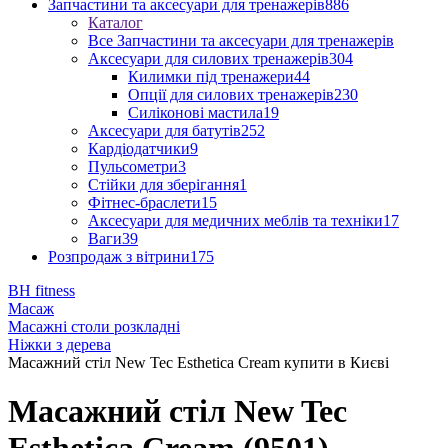
Запчастини та аксесуари для тренажерів
886
Каталог
Все Запчастини та аксесуари для тренажерів
Аксесуари для силових тренажерів
304
Килимки під тренажери
44
Опції для силових тренажерів
230
Силіконові мастила
19
Аксесуари для батутів
252
Кардіодатчики
9
Пульсометри
3
Стійки для зберігання
1
Фітнес-браслети
15
Аксесуари для медичних меблів та техніки
17
Ваги
39
Розпродаж з вітрини
175
BH fitness
Масаж
Масажні столи розкладні
Ніжки з дерева
Масажний стіл New Tec Esthetica Cream купити в Києві
Масажний стіл New Tec