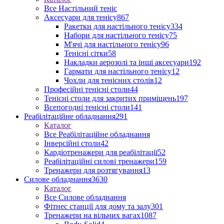
Все Настільний теніс
Аксесуари для тенісу
867
Ракетки для настільного тенісу
334
Набори для настільного тенісу
75
М'ячі для настільного тенісу
96
Тенісні сітки
58
Накладки аерозолі та інші аксесуари
192
Гармати для настільного тенісу
12
Чохли для тенісних столів
12
Професійні тенісні столи
44
Тенісні столи для закритих приміщень
197
Всепогодні тенісні столи
141
Реабілітаційне обладнання
291
Каталог
Все Реабілітаційне обладнання
Інверсійні столи
42
Кардіотренажери для реабілітації
52
Реабілітаційні силові тренажери
159
Тренажери для розтягування
13
Силове обладнання
3630
Каталог
Все Силове обладнання
Фітнес станції для дому та залу
301
Тренажери на вільних вагах
1087