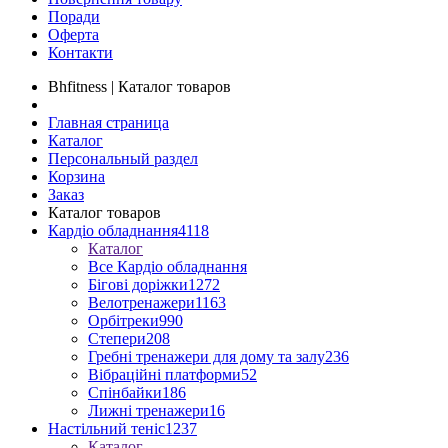
Поради
Оферта
Контакти
Bhfitness | Каталог товаров
Главная страница
Каталог
Персональный раздел
Корзина
Заказ
Каталог товаров
Кардіо обладнання
4118
Каталог
Все Кардіо обладнання
Бігові доріжки
1272
Велотренажери
1163
Орбітреки
990
Степери
208
Гребні тренажери для дому та залу
236
Вібраційні платформи
52
Спінбайки
186
Лижні тренажери
16
Настільний теніс
1237
Каталог