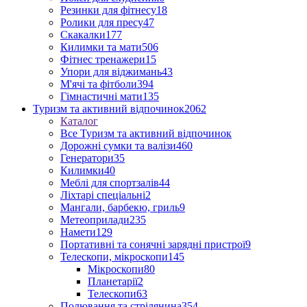
Резинки для фітнесу
18
Ролики для пресу
47
Скакалки
177
Килимки та мати
506
Фітнес тренажери
15
Упори для віджимань
43
М'ячі та фітболи
394
Гімнастичні мати
135
Туризм та активний відпочинок
2062
Каталог
Все Туризм та активний відпочинок
Дорожні сумки та валізи
460
Генератори
35
Килимки
40
Меблі для спортзалів
44
Ліхтарі спеціальні
2
Мангали, барбекю, гриль
9
Метеоприлади
235
Намети
129
Портативні та сонячні зарядні пристрої
9
Телескопи, мікроскопи
145
Мікроскопи
80
Планетарії
2
Телескопи
63
Полювання та стрілянина
354