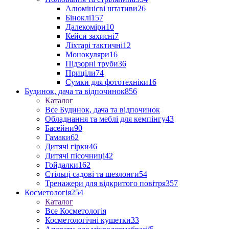
Алюмінієві штативи
26
Біноклі
157
Далекоміри
10
Кейси захисні
7
Ліхтарі тактичні
12
Монокуляри
16
Підзорні труби
36
Приціли
74
Сумки для фототехніки
16
Будинок, дача та відпочинок
856
Каталог
Все Будинок, дача та відпочинок
Обладнання та меблі для кемпінгу
43
Басейни
90
Гамаки
62
Дитячі гірки
46
Дитячі пісочниці
42
Гойдалки
162
Стільці садові та шезлонги
54
Тренажери для відкритого повітря
357
Косметологія
254
Каталог
Все Косметологія
Косметологічні кушетки
33