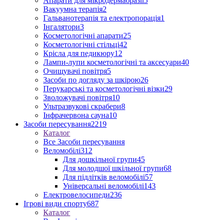
Апарати для мікродермабразії
5
Вакуумна терапія
2
Гальванотерапія та електропорація
1
Інгалятори
3
Косметологічні апарати
25
Косметологічні стільці
42
Крісла для педикюру
12
Лампи-лупи косметологічні та аксесуари
40
Очищувачі повітря
5
Засоби по догляду за шкірою
26
Перукарські та косметологічні візки
29
Зволожувачі повітря
10
Ультразвукові скрабери
8
Інфрачервона сауна
10
Засоби пересування
2219
Каталог
Все Засоби пересування
Веломобілі
312
Для дошкільної групи
45
Для молодшої шкільної групи
68
Для підлітків веломобілі
57
Універсальні веломобілі
143
Електровелосипеди
236
Ігрові види спорту
687
Каталог