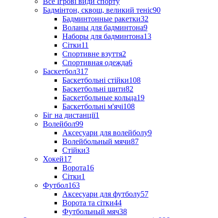
Все Ігрові види спорту
Бадмінтон, сквош, великий теніс
90
Бадминтонные ракетки
32
Воланы для бадминтона
9
Наборы для бадминтона
13
Сітки
11
Спортивне взуття
2
Спортивная одежда
6
Баскетбол
317
Баскетбольні стійки
108
Баскетбольні щити
82
Баскетбольные кольца
19
Баскетбольні м'ячі
108
Біг на дистанції
1
Волейбол
99
Аксесуари для волейболу
9
Волейбольный мячи
87
Стійки
3
Хокей
17
Ворота
16
Сітки
1
Футбол
163
Аксесуари для футболу
57
Ворота та сітки
44
Футбольный мяч
38