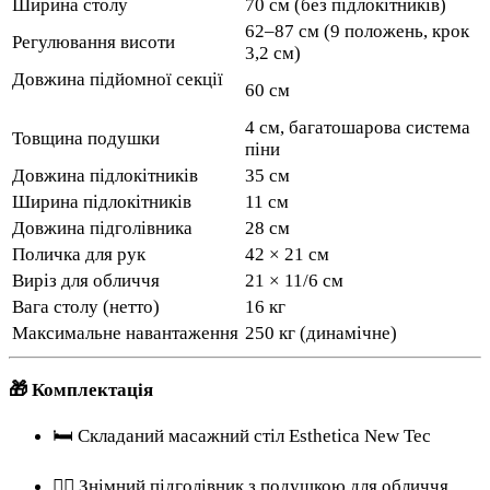
Ширина столу
70 см (без підлокітників)
62–87 см (9 положень, крок
Регулювання висоти
3,2 см)
Довжина підйомної секції
60 см
4 см, багатошарова система
Товщина подушки
піни
Довжина підлокітників
35 см
Ширина підлокітників
11 см
Довжина підголівника
28 см
Поличка для рук
42 × 21 см
Виріз для обличчя
21 × 11/6 см
Вага столу (нетто)
16 кг
Максимальне навантаження
250 кг (динамічне)
🎁 Комплектація
🛏️ Складаний масажний стіл Esthetica New Tec
💆‍♂️ Знімний підголівник з подушкою для обличчя