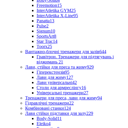
Body-Solid
4
Freemotion
15
InterAtletika GYM
25
InterAtletika X-Line
95
Panatta
13
Pulse
2
Signum
10
SportsArt
8
Star Trac
14
Toorx
25
Вантажно-блочні тренажери для залів
644
Гравітрон. Тренажери для підтягувань і
віджимань
21
Лави, стійки для преса та жиму
929
Гіперекстензія
95
Лави для жиму
127
Лави універсальні
42
Столи для армреслінгу
16
Універсальні тренажери
27
Тренажери для преса, лави для жиму
94
Гідравлічні тренажери
22
Комбіновані станки
124
Лави стійки підставки для залу
229
Body-Solid
11
Eleiko
4