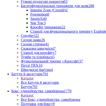
Гумові підлогові покриття
63
Багатофункціональні тренажери для залів
288
Impulse Zone (Crossfit)
2
Freemotion
0
SportsArt
0
Star Trac
3
Кросфіт тренажери
22
Станції для функціонального тренінгу Explod
Сендбегі
22
Силові рами
26
Силові стрічки
41
Скакалки швидкісні
7
Станції для кросфіту
7
Тумби та пліобокси
5
Функціональний тренінг і Кроссфіт
37
Петлі TRX
10
Швидкісні бар'єри
4
Батути й аксесуари
791
Каталог
Все Батути й аксесуари
Батути
791
Бокс, єдиноборства, самоборона
1770
Каталог
Все Бокс, єдиноборства, самоборона
Подушки для боксу
9