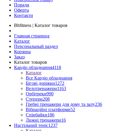
Поради
Оферта
Контакти
Bhfitness | Каталог товаров
Главная страница
Каталог
Персональный раздел
Корзина
Заказ
Каталог товаров
Кардіо обладнання
4118
Каталог
Все Кардіо обладнання
Бігові доріжки
1272
Велотренажери
1163
Орбітреки
990
Степери
208
Гребні тренажери для дому та залу
236
Вібраційні платформи
52
Спінбайки
186
Лижні тренажери
16
Настільний теніс
1237
Каталог