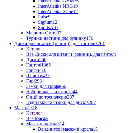
InterAtletika GYM
26
InterAtletika NRG
10
InterAtletika Xline
12
Pulse
9
Signum
12
SportsArt
7
Машини Сміта
37
Турніки настінні для будинку
176
Диски для штанги (млинці), для гантелі
3761
Каталог
Все Диски для штанги (млинці), для гантелі
Диски
566
Гантелі
1365
Грифи
416
Штанги
437
Гирі
293
Замки для грифів
66
Набори лава та штанга
44
Опції до тренажерів
287
Підставки та стійки для дисків
287
Масаж
1318
Каталог
Все Масаж
Масажні крісла
314
Вендингові масажні крісла
13