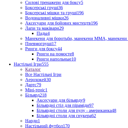
Силові тренажери для боксу
5
Боксерські груші
36
Боксерські мішки та груші
196
Водоналивні мішки
26
Аксесуари для бойових мистецтв
196
Лапи та маківари
29
Пады
4
Манекени для боротьби, манекени ММА, манекени 
Пневмогруші
17
Ринги для боксу
44
Ринги на помосте
8
Ринги напольные
10
Настільні Ігри
555
Каталог
Все Настільні Ігри
Аерохокей
30
Дартс
79
Міні-теніс
1
Більярд
218
Аксесуари для більярду
9
Більярдні стіл для піраміди
97
Більярдні столи для пулу - американка
48
Більярдні столи для снукера
62
Нарди
1
Настільний футбол
170