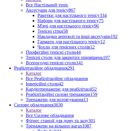
Все Настільний теніс
Аксесуари для тенісу
867
Ракетки для настільного тенісу
334
Набори для настільного тенісу
75
М'ячі для настільного тенісу
96
Тенісні сітки
58
Накладки аерозолі та інші аксесуари
192
Гармати для настільного тенісу
12
Чохли для тенісних столів
12
Професійні тенісні столи
44
Тенісні столи для закритих приміщень
197
Всепогодні тенісні столи
141
Реабілітаційне обладнання
291
Каталог
Все Реабілітаційне обладнання
Інверсійні столи
42
Кардіотренажери для реабілітації
52
Реабілітаційні силові тренажери
159
Тренажери для розтягування
13
Силове обладнання
3630
Каталог
Все Силове обладнання
Фітнес станції для дому та залу
301
Тренажери на вільних вагах
1087