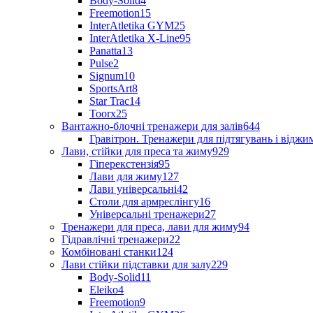
Body-Solid
4
Freemotion
15
InterAtletika GYM
25
InterAtletika X-Line
95
Panatta
13
Pulse
2
Signum
10
SportsArt
8
Star Trac
14
Toorx
25
Вантажно-блочні тренажери для залів
644
Гравітрон. Тренажери для підтягувань і відж
Лави, стійки для преса та жиму
929
Гіперекстензія
95
Лави для жиму
127
Лави універсальні
42
Столи для армреслінгу
16
Універсальні тренажери
27
Тренажери для преса, лави для жиму
94
Гідравлічні тренажери
22
Комбіновані станки
124
Лави стійки підставки для залу
229
Body-Solid
11
Eleiko
4
Freemotion
9