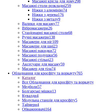
Масажні крісла для дому
298
Масажні столи розкладні
259
Ніжки з алюмінію
74
Ніжки з дерева
176
Ніжки з металу
9
Валики для масажу
77
Вібромасажери
26
Стаціонарні масажні столи
68
Ручні масажери
138
Масажери для ніг
109
Масажери для шиї
23
Масажні накидки
72
Масажні подушки
56
Масажні стільці
23
Аксесуари для масажу
59
Масажер для тіла
74
Обладнання для кросфіту та воркауту
765
Каталог
Все Обладнання для кросфіту та воркауту
Медболи
57
Болгарські мішки
13
Кувалди
4
Модульна станція для кросфіту
5
Таймери
4
Обважнювачі
164