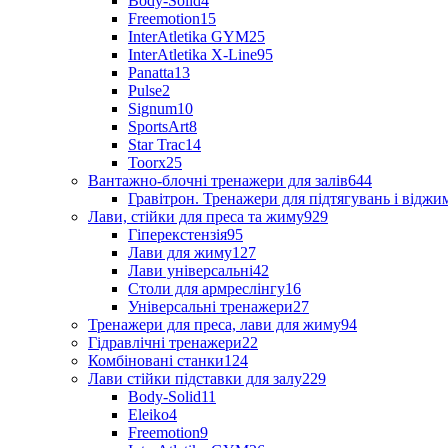
Body-Solid
4
Freemotion
15
InterAtletika GYM
25
InterAtletika X-Line
95
Panatta
13
Pulse
2
Signum
10
SportsArt
8
Star Trac
14
Toorx
25
Вантажно-блочні тренажери для залів
644
Гравітрон. Тренажери для підтягувань і відж
Лави, стійки для преса та жиму
929
Гіперекстензія
95
Лави для жиму
127
Лави універсальні
42
Столи для армреслінгу
16
Універсальні тренажери
27
Тренажери для преса, лави для жиму
94
Гідравлічні тренажери
22
Комбіновані станки
124
Лави стійки підставки для залу
229
Body-Solid
11
Eleiko
4
Freemotion
9