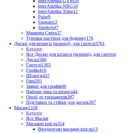
InterAtletika GYM
26
InterAtletika NRG
10
InterAtletika Xline
12
Pulse
9
Signum
12
SportsArt
7
Машини Сміта
37
Турніки настінні для будинку
176
Диски для штанги (млинці), для гантелі
3761
Каталог
Все Диски для штанги (млинці), для гантелі
Диски
566
Гантелі
1365
Грифи
416
Штанги
437
Гирі
293
Замки для грифів
66
Набори лава та штанга
44
Опції до тренажерів
287
Підставки та стійки для дисків
287
Масаж
1318
Каталог
Все Масаж
Масажні крісла
314
Вендингові масажні крісла
13