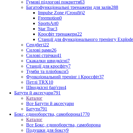
Гумові підлогові покриття
63
Багатофункціональні тренажери для залів
288
Impulse Zone (Crossfit)
2
Freemotion
0
SportsArt
0
Star Trac
3
Кросфіт тренажери
22
Станції для функціонального тренінгу Explod
Сендбегі
22
Силові рами
26
Силові стрічки
41
Скакалки швидкісні
7
Станції для кросфіту
7
Тумби та пліобокси
5
Функціональний тренінг і Кроссфіт
37
Петлі TRX
10
Швидкісні бар'єри
4
Батути й аксесуари
791
Каталог
Все Батути й аксесуари
Батути
791
Бокс, єдиноборства, самоборона
1770
Каталог
Все Бокс, єдиноборства, самоборона
Подушки для боксу
9