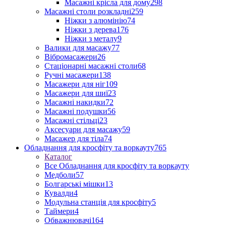
Масажні крісла для дому
298
Масажні столи розкладні
259
Ніжки з алюмінію
74
Ніжки з дерева
176
Ніжки з металу
9
Валики для масажу
77
Вібромасажери
26
Стаціонарні масажні столи
68
Ручні масажери
138
Масажери для ніг
109
Масажери для шиї
23
Масажні накидки
72
Масажні подушки
56
Масажні стільці
23
Аксесуари для масажу
59
Масажер для тіла
74
Обладнання для кросфіту та воркауту
765
Каталог
Все Обладнання для кросфіту та воркауту
Медболи
57
Болгарські мішки
13
Кувалди
4
Модульна станція для кросфіту
5
Таймери
4
Обважнювачі
164