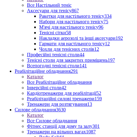
Все Настільний теніс
Аксесуари для тенісу
867
Ракетки для настільного тенісу
334
Набори для настільного тенісу
75
М'ячі для настільного тенісу
96
Тенісні сітки
58
Накладки аерозолі та інші аксесуари
192
Гармати для настільного тенісу
12
Чохли для тенісних столів
12
Професійні тенісні столи
44
Тенісні столи для закритих приміщень
197
Всепогодні тенісні столи
141
Реабілітаційне обладнання
291
Каталог
Все Реабілітаційне обладнання
Інверсійні столи
42
Кардіотренажери для реабілітації
52
Реабілітаційні силові тренажери
159
Тренажери для розтягування
13
Силове обладнання
3630
Каталог
Все Силове обладнання
Фітнес станції для дому та залу
301
Тренажери на вільних вагах
1087