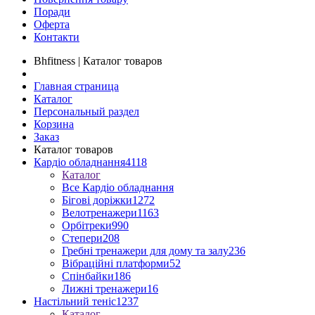
Поради
Оферта
Контакти
Bhfitness | Каталог товаров
Главная страница
Каталог
Персональный раздел
Корзина
Заказ
Каталог товаров
Кардіо обладнання
4118
Каталог
Все Кардіо обладнання
Бігові доріжки
1272
Велотренажери
1163
Орбітреки
990
Степери
208
Гребні тренажери для дому та залу
236
Вібраційні платформи
52
Спінбайки
186
Лижні тренажери
16
Настільний теніс
1237
Каталог