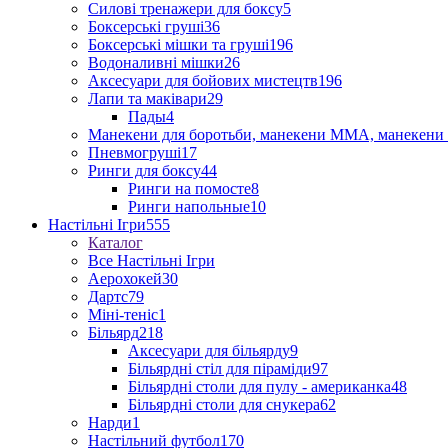
Силові тренажери для боксу
5
Боксерські груші
36
Боксерські мішки та груші
196
Водоналивні мішки
26
Аксесуари для бойових мистецтв
196
Лапи та маківари
29
Пады
4
Манекени для боротьби, манекени ММА, манекени 
Пневмогруші
17
Ринги для боксу
44
Ринги на помосте
8
Ринги напольные
10
Настільні Ігри
555
Каталог
Все Настільні Ігри
Аерохокей
30
Дартс
79
Міні-теніс
1
Більярд
218
Аксесуари для більярду
9
Більярдні стіл для піраміди
97
Більярдні столи для пулу - американка
48
Більярдні столи для снукера
62
Нарди
1
Настільний футбол
170